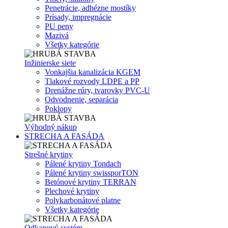
Penetrácie, adhézne mostíky
Prísady, impregnácie
PU peny
Mazivá
Všetky kategórie
Inžinierske siete
Vonkajšia kanalizácia KGEM
Tlakové rozvody LDPE a PP
Drenážne rúry, tvarovky PVC-U
Odvodnenie, separácia
Poklopy
Výhodný nákup
STRECHA A FASÁDA
Strešné krytiny
Pálené krytiny Tondach
Pálené krytiny swissporTON
Betónové krytiny TERRAN
Plechové krytiny
Polykarbonátové platne
Všetky kategórie
Odkapový systém