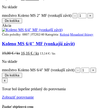
Na sklade
množstvo Koleno MS 2″ MF (vonkajší závit)
Do košíka
Akcia
Číslo položky: 0807 | FT202/40
Kategória:
Kolená
Mosadzné fitingy
Koleno MS 6/4″ MF (vonkajší závit)
19,00
€ / ks
16,16
€ / ks
13,14
€ / ks
Na sklade
množstvo Koleno MS 6/4″ MF (vonkajší závit)
Do košíka
x
Tovar bol úspešne pridaný do porovnania
Zobraziť porovnanie
Žiadať objektovú cenu