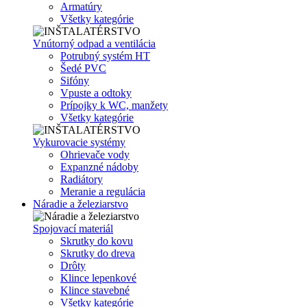
Armatúry
Všetky kategórie
Vnútorný odpad a ventilácia
Potrubný systém HT
Šedé PVC
Sifóny
Vpuste a odtoky
Prípojky k WC, manžety
Všetky kategórie
Vykurovacie systémy
Ohrievače vody
Expanzné nádoby
Radiátory
Meranie a regulácia
Náradie a železiarstvo
Spojovací materiál
Skrutky do kovu
Skrutky do dreva
Drôty
Klince lepenkové
Klince stavebné
Všetky kategórie