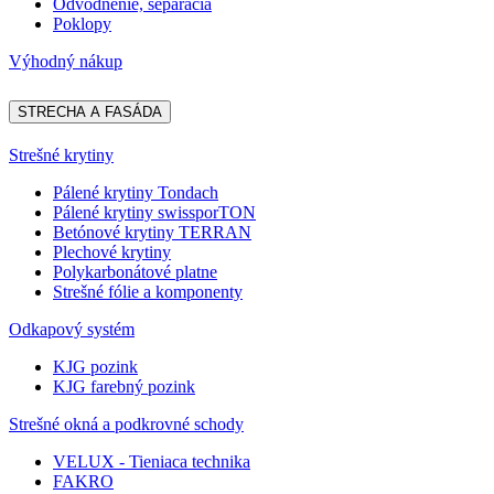
Odvodnenie, separácia
Poklopy
Výhodný nákup
STRECHA A FASÁDA
Strešné krytiny
Pálené krytiny Tondach
Pálené krytiny swissporTON
Betónové krytiny TERRAN
Plechové krytiny
Polykarbonátové platne
Strešné fólie a komponenty
Odkapový systém
KJG pozink
KJG farebný pozink
Strešné okná a podkrovné schody
VELUX - Tieniaca technika
FAKRO