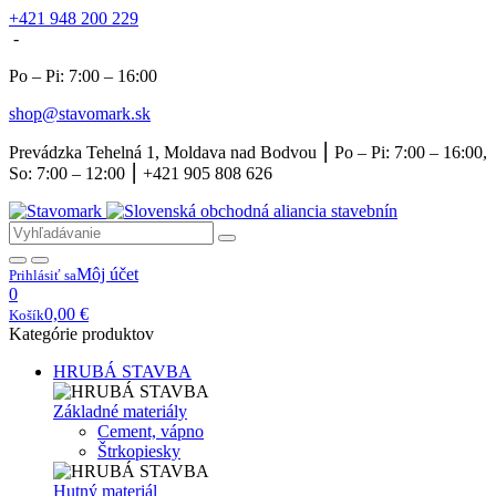
+421 948 200 229
-
Po – Pi: 7:00 – 16:00
shop@stavomark.sk
Prevádzka Tehelná 1, Moldava nad Bodvou ⎮ Po – Pi: 7:00 – 16:00,
So: 7:00 – 12:00 ⎮ +421 905 808 626
Môj účet
Prihlásiť sa
0
0,00
€
Košík
Kategórie produktov
HRUBÁ STAVBA
Základné materiály
Cement, vápno
Štrkopiesky
Hutný materiál