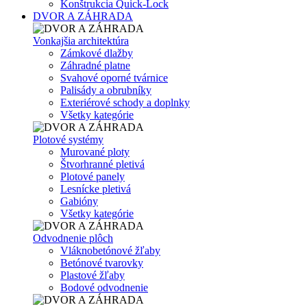
Konštrukcia Quick-Lock
DVOR A ZÁHRADA
Vonkajšia architektúra
Zámkové dlažby
Záhradné platne
Svahové oporné tvárnice
Palisády a obrubníky
Exteriérové schody a doplnky
Všetky kategórie
Plotové systémy
Murované ploty
Štvorhranné pletivá
Plotové panely
Lesnícke pletivá
Gabióny
Všetky kategórie
Odvodnenie plôch
Vláknobetónové žľaby
Betónové tvarovky
Plastové žľaby
Bodové odvodnenie