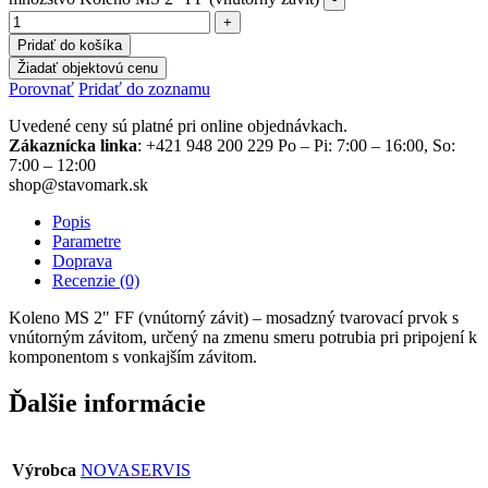
Pridať do košíka
Žiadať objektovú cenu
Porovnať
Pridať do zoznamu
Uvedené ceny sú platné pri online objednávkach.
Zákaznícka linka
: +421 948 200 229 Po – Pi: 7:00 – 16:00, So:
7:00 – 12:00
shop@stavomark.sk
Popis
Parametre
Doprava
Recenzie (0)
Koleno MS 2" FF (vnútorný závit) – mosadzný tvarovací prvok s
vnútorným závitom, určený na zmenu smeru potrubia pri pripojení k
komponentom s vonkajším závitom.
Ďalšie informácie
Výrobca
NOVASERVIS