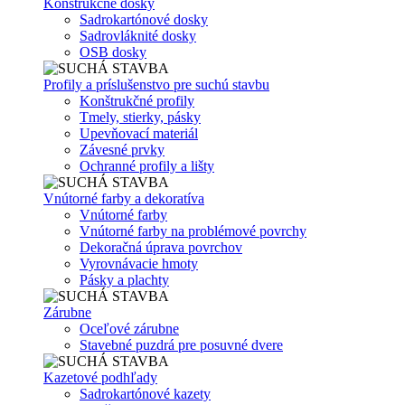
Konštrukčné dosky
Sadrokartónové dosky
Sadrovláknité dosky
OSB dosky
Profily a príslušenstvo pre suchú stavbu
Konštrukčné profily
Tmely, stierky, pásky
Upevňovací materiál
Závesné prvky
Ochranné profily a lišty
Vnútorné farby a dekoratíva
Vnútorné farby
Vnútorné farby na problémové povrchy
Dekoračná úprava povrchov
Vyrovnávacie hmoty
Pásky a plachty
Zárubne
Oceľové zárubne
Stavebné puzdrá pre posuvné dvere
Kazetové podhľady
Sadrokartónové kazety