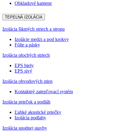
Obkladové kamene
TEPELNÁ IZOLÁCIA
Izolácia šikmých striech a stropu
Izolácie medzi a pod krokvy
Fólie a pásky
Izolácia plochých striech
EPS biely
EPS sivý
Izolácia obvodových stien
Kontaktný zatepľovací systém
Izolácia priečok a podláh
Ľahké akustické priečky
Izolácia podlahy
Izolácia spodnej stavby