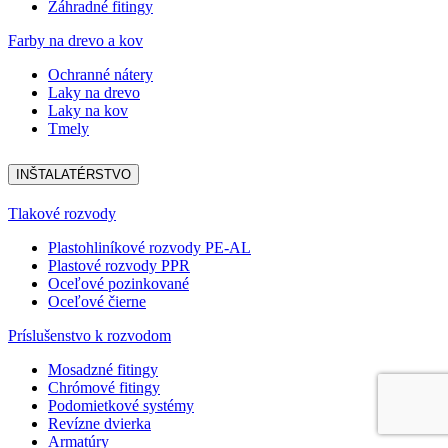
Záhradné fitingy
Farby na drevo a kov
Ochranné nátery
Laky na drevo
Laky na kov
Tmely
INŠTALATÉRSTVO
Tlakové rozvody
Plastohliníkové rozvody PE-AL
Plastové rozvody PPR
Oceľové pozinkované
Oceľové čierne
Príslušenstvo k rozvodom
Mosadzné fitingy
Chrómové fitingy
Podomietkové systémy
Revízne dvierka
Armatúry