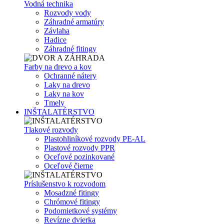
Vodná technika
Rozvody vody
Záhradné armatúry
Závlaha
Hadice
Záhradné fitingy
Farby na drevo a kov
Ochranné nátery
Laky na drevo
Laky na kov
Tmely
INŠTALATÉRSTVO
Tlakové rozvody
Plastohliníkové rozvody PE-AL
Plastové rozvody PPR
Oceľové pozinkované
Oceľové čierne
Príslušenstvo k rozvodom
Mosadzné fitingy
Chrómové fitingy
Podomietkové systémy
Revízne dvierka