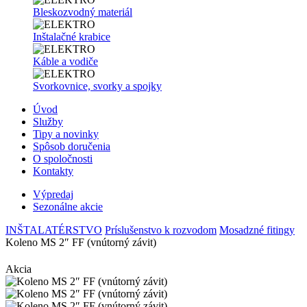
Bleskozvodný materiál
Inštalačné krabice
Káble a vodiče
Svorkovnice, svorky a spojky
Úvod
Služby
Tipy a novinky
Spôsob doručenia
O spoločnosti
Kontakty
Výpredaj
Sezonálne akcie
INŠTALATÉRSTVO
Príslušenstvo k rozvodom
Mosadzné fitingy
Koleno MS 2″ FF (vnútorný závit)
Akcia