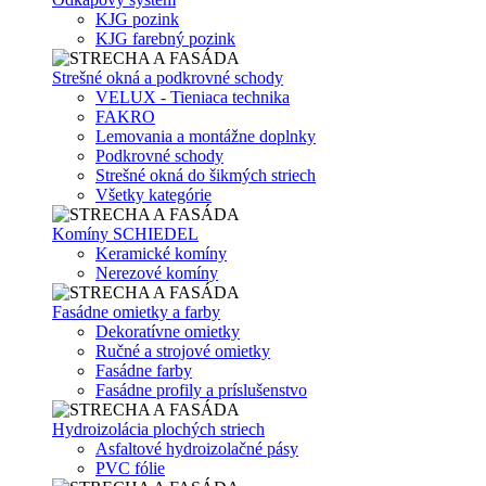
KJG pozink
KJG farebný pozink
Strešné okná a podkrovné schody
VELUX - Tieniaca technika
FAKRO
Lemovania a montážne doplnky
Podkrovné schody
Strešné okná do šikmých striech
Všetky kategórie
Komíny SCHIEDEL
Keramické komíny
Nerezové komíny
Fasádne omietky a farby
Dekoratívne omietky
Ručné a strojové omietky
Fasádne farby
Fasádne profily a príslušenstvo
Hydroizolácia plochých striech
Asfaltové hydroizolačné pásy
PVC fólie