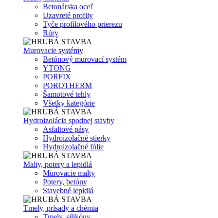
Betonárska oceľ
Uzavreté profily
Tyče profilového prierezu
Rúry
Murovacie systémy
Betónový murovací systém
YTONG
PORFIX
POROTHERM
Šamotové tehly
Všetky kategórie
Hydroizolácia spodnej stavby
Asfaltové pásy
Hydroizolačné stierky
Hydroizolačné fólie
Malty, potery a lepidlá
Murovacie malty
Potery, betóny
Stavebné lepidlá
Tmely, prísady a chémia
Tmely, silikóny