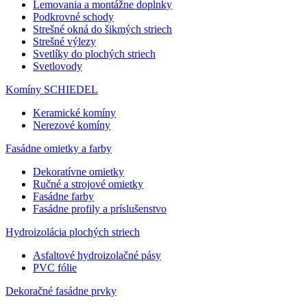
Lemovania a montážne doplnky
Podkrovné schody
Strešné okná do šikmých striech
Strešné výlezy
Svetlíky do plochých striech
Svetlovody
Komíny SCHIEDEL
Keramické komíny
Nerezové komíny
Fasádne omietky a farby
Dekoratívne omietky
Ručné a strojové omietky
Fasádne farby
Fasádne profily a príslušenstvo
Hydroizolácia plochých striech
Asfaltové hydroizolačné pásy
PVC fólie
Dekoračné fasádne prvky