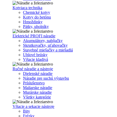
Kotviaca technika
Chemické kotvy
Kotvy do betónu
Hmoždinky
Pätky, uholníky
Elektrické PROFI náradie
Akumulátory, nabíjačky
Skrutkovačky, uťahovačky
Stavebné miešačky a miešadlá
Uhlové brúsky
Vŕtacie kladivá
Ručné náradie a nástroje
Dielenské náradie
Náradie pre suchú výstavbu
Príslušenstvo
Maliarske náradie
Murárske náradie
Všetky kategórie
Vŕtacie a sekacie nástroje
Bity
Frézky