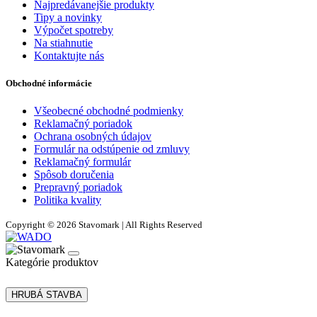
Najpredávanejšie produkty
Tipy a novinky
Výpočet spotreby
Na stiahnutie
Kontaktujte nás
Obchodné informácie
Všeobecné obchodné podmienky
Reklamačný poriadok
Ochrana osobných údajov
Formulár na odstúpenie od zmluvy
Reklamačný formulár
Spôsob doručenia
Prepravný poriadok
Politika kvality
Copyright © 2026 Stavomark | All Rights Reserved
Kategórie produktov
HRUBÁ STAVBA