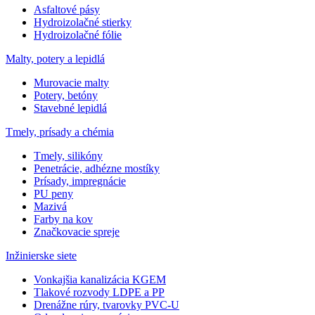
Asfaltové pásy
Hydroizolačné stierky
Hydroizolačné fólie
Malty, potery a lepidlá
Murovacie malty
Potery, betóny
Stavebné lepidlá
Tmely, prísady a chémia
Tmely, silikóny
Penetrácie, adhézne mostíky
Prísady, impregnácie
PU peny
Mazivá
Farby na kov
Značkovacie spreje
Inžinierske siete
Vonkajšia kanalizácia KGEM
Tlakové rozvody LDPE a PP
Drenážne rúry, tvarovky PVC-U