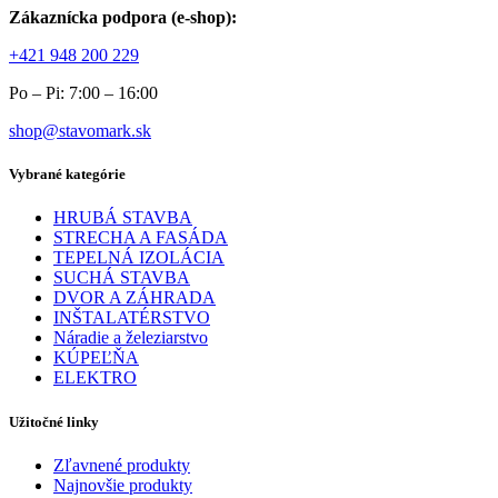
Zákaznícka podpora (e-shop):
+421 948 200 229
Po – Pi: 7:00 – 16:00
shop@stavomark.sk
Vybrané kategórie
HRUBÁ STAVBA
STRECHA A FASÁDA
TEPELNÁ IZOLÁCIA
SUCHÁ STAVBA
DVOR A ZÁHRADA
INŠTALATÉRSTVO
Náradie a železiarstvo
KÚPEĽŇA
ELEKTRO
Užitočné linky
Zľavnené produkty
Najnovšie produkty