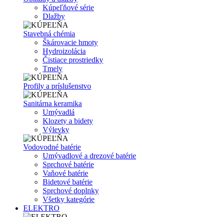
Kúpeľňové série
Dlažby
Stavebná chémia
Škárovacie hmoty
Hydroizolácia
Čistiace prostriedky
Tmely
Profily a príslušenstvo
Sanitárna keramika
Umývadlá
Klozety a bidety
Výlevky
Vodovodné batérie
Umývadlové a drezové batérie
Sprchové batérie
Vaňové batérie
Bidetové batérie
Sprchové doplnky
Všetky kategórie
ELEKTRO