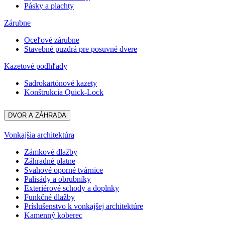
Pásky a plachty
Zárubne
Oceľové zárubne
Stavebné puzdrá pre posuvné dvere
Kazetové podhľady
Sadrokartónové kazety
Konštrukcia Quick-Lock
DVOR A ZÁHRADA
Vonkajšia architektúra
Zámkové dlažby
Záhradné platne
Svahové oporné tvárnice
Palisády a obrubníky
Exteriérové schody a doplnky
Funkčné dlažby
Príslušenstvo k vonkajšej architektúre
Kamenný koberec