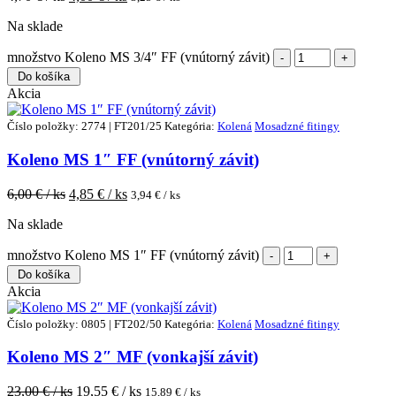
Na sklade
množstvo Koleno MS 3/4″ FF (vnútorný závit)
Do košíka
Akcia
Číslo položky: 2774 | FT201/25
Kategória:
Kolená
Mosadzné fitingy
Koleno MS 1″ FF (vnútorný závit)
6,00
€ / ks
4,85
€ / ks
3,94
€ / ks
Na sklade
množstvo Koleno MS 1″ FF (vnútorný závit)
Do košíka
Akcia
Číslo položky: 0805 | FT202/50
Kategória:
Kolená
Mosadzné fitingy
Koleno MS 2″ MF (vonkajší závit)
23,00
€ / ks
19,55
€ / ks
15,89
€ / ks