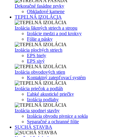
Dekoračné fasádne prvky
Obkladové kamene
TEPELNÁ IZOLÁCIA
Izolácia šikmých striech a stropu
Izolácie medzi a pod krokvy
Fólie a pásky
Izolácia plochých striech
EPS biely
EPS sivý
Izolácia obvodových stien
Kontaktný zatepľovací systém
Izolácia priečok a podláh
Ľahké akustické priečky
Izolácia podlahy
Izolácia spodnej stavby
Izolácia obvodu pivnice a sokla
Separačné a ochranné fólie
SUCHÁ STAVBA