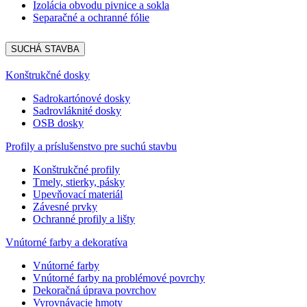
Izolácia obvodu pivnice a sokla
Separačné a ochranné fólie
SUCHÁ STAVBA
Konštrukčné dosky
Sadrokartónové dosky
Sadrovláknité dosky
OSB dosky
Profily a príslušenstvo pre suchú stavbu
Konštrukčné profily
Tmely, stierky, pásky
Upevňovací materiál
Závesné prvky
Ochranné profily a lišty
Vnútorné farby a dekoratíva
Vnútorné farby
Vnútorné farby na problémové povrchy
Dekoračná úprava povrchov
Vyrovnávacie hmoty