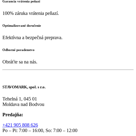
Garancia vrátenia peňazí
100% záruka vrátenia peňazí.
Optimalizované doručenie
Efektívna a bezpečná preprava.
Odborné poradenstvo
Obráťte sa na nás.
STAVOMARK, spol. s r.o.
Tehelná 1, 045 01
Moldava nad Bodvou
Predajňa:
+421 905 808 626
Po – Pi: 7:00 – 16:00, So: 7:00 – 12:00