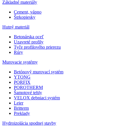
Základné materiály
Cement, vápno
Štrkopiesky
Hutný materiál
Betonárska oceľ
Uzavreté profily
Tyče profilového prierezu
Rúry
Murovacie systémy
Betónový murovací systém
YTONG
PORFIX
POROTHERM
Šamotové tehly
VELOX debniaci systém
Leier
Britterm
Preklady
Hydroizolácia spodnej stavby