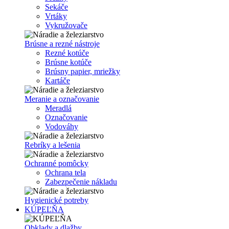
Sekáče
Vrtáky
Vykružovače
Brúsne a rezné nástroje
Rezné kotúče
Brúsne kotúče
Brúsny papier, mriežky
Kartáče
Meranie a označovanie
Meradlá
Označovanie
Vodováhy
Rebríky a lešenia
Ochranné pomôcky
Ochrana tela
Zabezpečenie nákladu
Hygienické potreby
KÚPEĽŇA
Obklady a dlažby