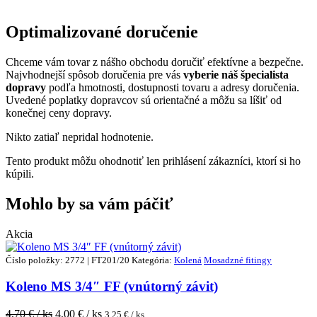
Optimalizované doručenie
Chceme vám tovar z nášho obchodu doručiť efektívne a bezpečne.
Najvhodnejší spôsob doručenia pre vás
vyberie náš špecialista
dopravy
podľa hmotnosti, dostupnosti tovaru a adresy doručenia.
Uvedené poplatky dopravcov sú orientačné a môžu sa líšiť od
konečnej ceny dopravy.
Nikto zatiaľ nepridal hodnotenie.
Tento produkt môžu ohodnotiť len prihlásení zákazníci, ktorí si ho
kúpili.
Mohlo by sa vám páčiť
Akcia
Číslo položky: 2772 | FT201/20
Kategória:
Kolená
Mosadzné fitingy
Koleno MS 3/4″ FF (vnútorný závit)
4,70
€ / ks
4,00
€ / ks
3,25
€ / ks