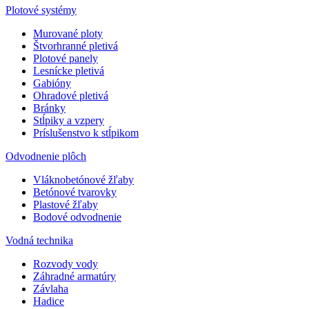
Plotové systémy
Murované ploty
Štvorhranné pletivá
Plotové panely
Lesnícke pletivá
Gabióny
Ohradové pletivá
Bránky
Stĺpiky a vzpery
Príslušenstvo k stĺpikom
Odvodnenie plôch
Vláknobetónové žľaby
Betónové tvarovky
Plastové žľaby
Bodové odvodnenie
Vodná technika
Rozvody vody
Záhradné armatúry
Závlaha
Hadice