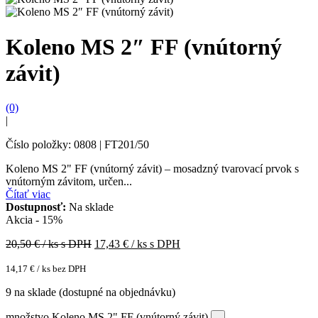
Koleno MS 2″ FF (vnútorný
závit)
(0)
|
Číslo položky: 0808 | FT201/50
Koleno MS 2" FF (vnútorný závit) – mosadzný tvarovací prvok s
vnútorným závitom, určen...
Čítať viac
Dostupnosť:
Na sklade
Akcia - 15%
20,50
€ / ks s DPH
17,43
€ / ks s DPH
14,17
€
/ ks bez DPH
9 na sklade (dostupné na objednávku)
množstvo Koleno MS 2" FF (vnútorný závit)