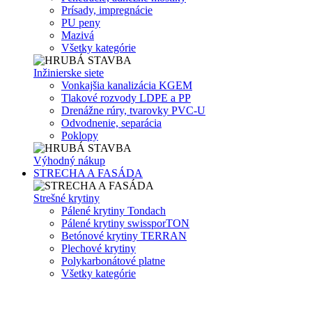
Prísady, impregnácie
PU peny
Mazivá
Všetky kategórie
Inžinierske siete
Vonkajšia kanalizácia KGEM
Tlakové rozvody LDPE a PP
Drenážne rúry, tvarovky PVC-U
Odvodnenie, separácia
Poklopy
Výhodný nákup
STRECHA A FASÁDA
Strešné krytiny
Pálené krytiny Tondach
Pálené krytiny swissporTON
Betónové krytiny TERRAN
Plechové krytiny
Polykarbonátové platne
Všetky kategórie