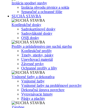
Izolácia spodnej stavby
Izolácia obvodu pivnice a sokla
Separačné a ochranné fólie
SUCHÁ STAVBA
Konštrukčné dosky
Sadrokartónové dosky
Sadrovláknité dosky
OSB dosky
Profily a príslušenstvo pre suchú stavbu
Konštrukčné profily
Tmely, stierky, pásky
Upevňovací materiál
Závesné prvky
Ochranné profily a lišty
Vnútorné farby a dekoratíva
Vnútorné farby
Vnútorné farby na problémové povrchy
Dekoračná úprava povrchov
Vyrovnávacie hmoty
Pásky a plachty
Zárubne