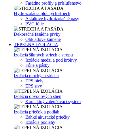
Fasádne profily a príslušenstvo
Hydroizolácia plochých striech
Asfaltové hydroizolačné pásy
PVC fólie
Dekoračné fasádne prvky
Obkladové kamene
TEPELNÁ IZOLÁCIA
Izolácia šikmých striech a stropu
Izolácie medzi a pod krokvy
Fólie a pásky
Izolácia plochých striech
EPS biely
EPS sivý
Izolácia obvodových stien
Kontaktný zatepľovací systém
Izolácia priečok a podláh
Ľahké akustické priečky
Izolácia podlahy