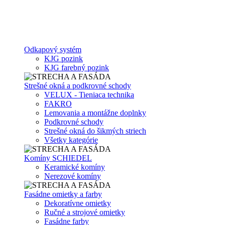
Odkapový systém
KJG pozink
KJG farebný pozink
Strešné okná a podkrovné schody
VELUX - Tieniaca technika
FAKRO
Lemovania a montážne doplnky
Podkrovné schody
Strešné okná do šikmých striech
Všetky kategórie
Komíny SCHIEDEL
Keramické komíny
Nerezové komíny
Fasádne omietky a farby
Dekoratívne omietky
Ručné a strojové omietky
Fasádne farby