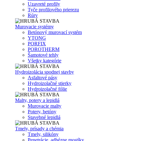
Uzavreté profily
Tyče profilového prierezu
Rúry
Murovacie systémy
Betónový murovací systém
YTONG
PORFIX
POROTHERM
Šamotové tehly
Všetky kategórie
Hydroizolácia spodnej stavby
Asfaltové pásy
Hydroizolačné stierky
Hydroizolačné fólie
Malty, potery a lepidlá
Murovacie malty
Potery, betóny
Stavebné lepidlá
Tmely, prísady a chémia
Tmely, silikóny
Penetrácie, adhézne mostíky