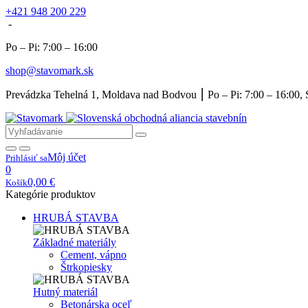
+421 948 200 229
-
Po – Pi: 7:00 – 16:00
shop@stavomark.sk
Prevádzka Tehelná 1, Moldava nad Bodvou ⎮ Po – Pi: 7:00 – 16:00, 
Môj účet
Prihlásiť sa
0
0,00
€
Košík
Kategórie produktov
HRUBÁ STAVBA
Základné materiály
Cement, vápno
Štrkopiesky
Hutný materiál
Betonárska oceľ