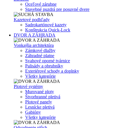
Oceľové zárubne
Stavebné puzdrá pre posuvné dvere
Kazetové podhľady
Sadrokartónové kazety
Konštrukcia Quick-Lock
DVOR A ZÁHRADA
Vonkajšia architektúra
Zámkové dlažby
Záhradné platne
Svahové oporné tvárnice
Palisády a obrubníky
Exteriérové schody a doplnky
Všetky kategórie
Plotové systémy
Murované ploty
Štvorhranné pletivá
Plotové panely
Lesnícke pletivá
Gabióny
Všetky kategórie
Odvodnenie plôch