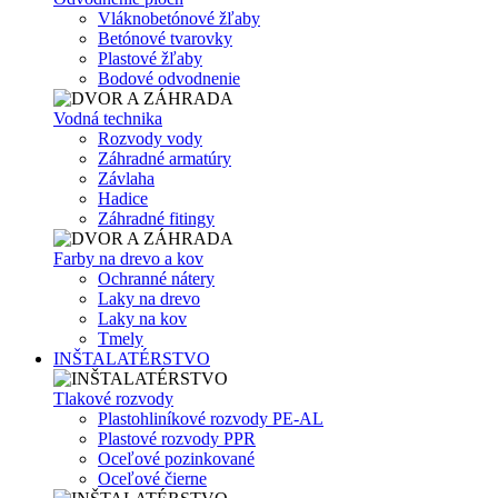
Vláknobetónové žľaby
Betónové tvarovky
Plastové žľaby
Bodové odvodnenie
Vodná technika
Rozvody vody
Záhradné armatúry
Závlaha
Hadice
Záhradné fitingy
Farby na drevo a kov
Ochranné nátery
Laky na drevo
Laky na kov
Tmely
INŠTALATÉRSTVO
Tlakové rozvody
Plastohliníkové rozvody PE-AL
Plastové rozvody PPR
Oceľové pozinkované
Oceľové čierne