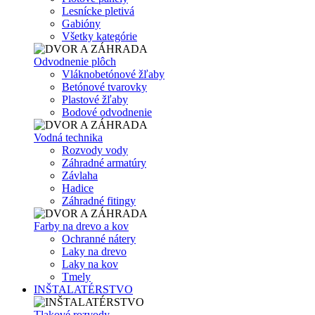
Lesnícke pletivá
Gabióny
Všetky kategórie
Odvodnenie plôch
Vláknobetónové žľaby
Betónové tvarovky
Plastové žľaby
Bodové odvodnenie
Vodná technika
Rozvody vody
Záhradné armatúry
Závlaha
Hadice
Záhradné fitingy
Farby na drevo a kov
Ochranné nátery
Laky na drevo
Laky na kov
Tmely
INŠTALATÉRSTVO
Tlakové rozvody