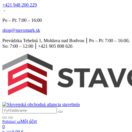
+421 948 200 229
-
Po – Pi: 7:00 – 16:00
shop@stavomark.sk
Prevádzka Tehelná 1, Moldava nad Bodvou ⎮ Po – Pi: 7:00 – 16:00,
So: 7:00 – 12:00 ⎮ +421 905 808 626
Môj účet
Prihlásiť sa
0
0,00
€