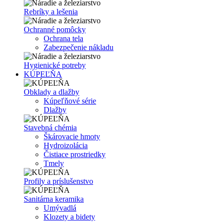
Rebríky a lešenia
Ochranné pomôcky
Ochrana tela
Zabezpečenie nákladu
Hygienické potreby
KÚPEĽŇA
Obklady a dlažby
Kúpeľňové série
Dlažby
Stavebná chémia
Škárovacie hmoty
Hydroizolácia
Čistiace prostriedky
Tmely
Profily a príslušenstvo
Sanitárna keramika
Umývadlá
Klozety a bidety