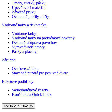
Tmely, stierky, pásky
Upevňovací materiál
Závesné prvky
Ochranné profily a lišty
Vnútorné farby a dekoratíva
Vnútorné farby
Vnútorné farby na problémové povrchy
Dekoračná úprava povrchov
Vyrovnávacie hmoty
Pásky a plachty
Zárubne
Oceľové zárubne
Stavebné puzdrá pre posuvné dvere
Kazetové podhľady
Sadrokartónové kazety
Konštrukcia Quick-Lock
DVOR A ZÁHRADA