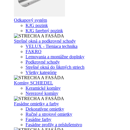
Odkapový systém
KJG pozink
KJG farebný pozink
Strešné okná a podkrovné schody
VELUX - Tieniaca technika
FAKRO
Lemovania a montážne doplnky
Podkrovné schody
Strešné okná do šikmých striech
Všetky kategórie
Komíny SCHIEDEL
Keramické komíny
Nerezové komíny
Fasádne omietky a farby
Dekoratívne omietky
Ručné a strojové omietky
Fasádne farby
Fasádne profily a príslušenstvo