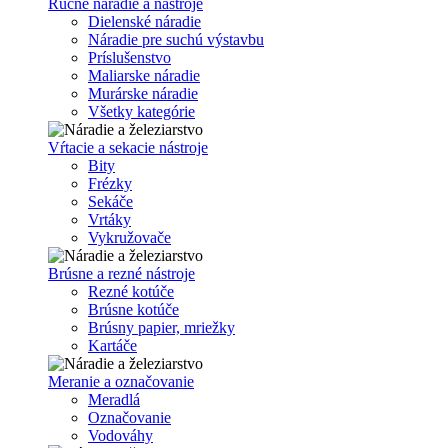
Ručné náradie a nástroje
Dielenské náradie
Náradie pre suchú výstavbu
Príslušenstvo
Maliarske náradie
Murárske náradie
Všetky kategórie
Vŕtacie a sekacie nástroje
Bity
Frézky
Sekáče
Vrtáky
Vykružovače
Brúsne a rezné nástroje
Rezné kotúče
Brúsne kotúče
Brúsny papier, mriežky
Kartáče
Meranie a označovanie
Meradlá
Označovanie
Vodováhy