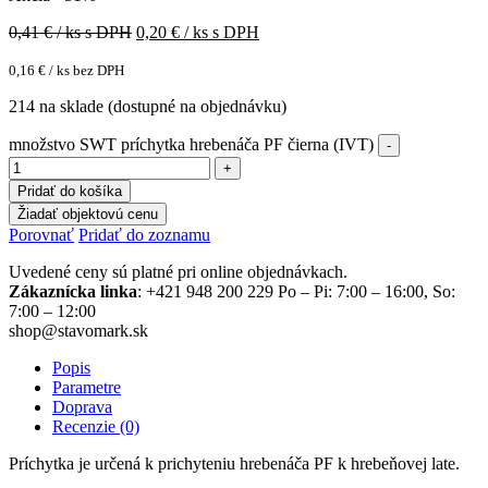
0,41
€ / ks s DPH
0,20
€ / ks s DPH
0,16
€
/ ks bez DPH
214 na sklade (dostupné na objednávku)
množstvo SWT príchytka hrebenáča PF čierna (IVT)
Pridať do košíka
Žiadať objektovú cenu
Porovnať
Pridať do zoznamu
Uvedené ceny sú platné pri online objednávkach.
Zákaznícka linka
: +421 948 200 229 Po – Pi: 7:00 – 16:00, So:
7:00 – 12:00
shop@stavomark.sk
Popis
Parametre
Doprava
Recenzie (0)
Príchytka je určená k prichyteniu hrebenáča PF k hrebeňovej late.