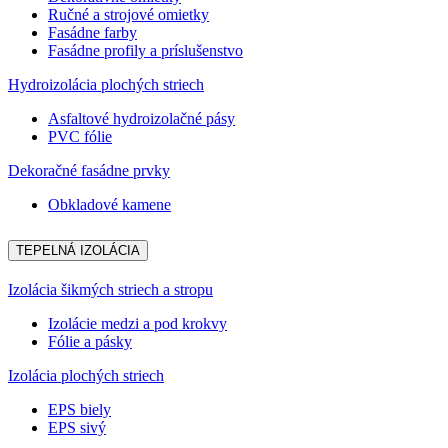
Ručné a strojové omietky
Fasádne farby
Fasádne profily a príslušenstvo
Hydroizolácia plochých striech
Asfaltové hydroizolačné pásy
PVC fólie
Dekoračné fasádne prvky
Obkladové kamene
TEPELNÁ IZOLÁCIA
Izolácia šikmých striech a stropu
Izolácie medzi a pod krokvy
Fólie a pásky
Izolácia plochých striech
EPS biely
EPS sivý