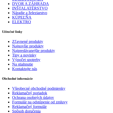
DVOR A ZÁHRADA
INŠTALATÉRSTVO
Náradie a železiarstvo
KÚPEĽŇA
ELEKTRO
Užitočné linky
Zľavnené produkty
Najnovšie produkty
Najpredávanejšie produkty
Tipy a novinky
Výpočet spotreby
Na stiahnutie
Kontaktujte nás
Obchodné informácie
Všeobecné obchodné podmienky
Reklamačný poriadok
Ochrana osobných údajov
Formulár na odstúpenie od zmluvy
Reklamačný formulár
Spôsob doručenia