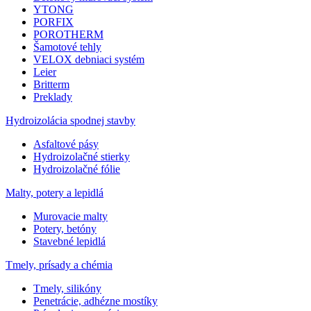
YTONG
PORFIX
POROTHERM
Šamotové tehly
VELOX debniaci systém
Leier
Britterm
Preklady
Hydroizolácia spodnej stavby
Asfaltové pásy
Hydroizolačné stierky
Hydroizolačné fólie
Malty, potery a lepidlá
Murovacie malty
Potery, betóny
Stavebné lepidlá
Tmely, prísady a chémia
Tmely, silikóny
Penetrácie, adhézne mostíky