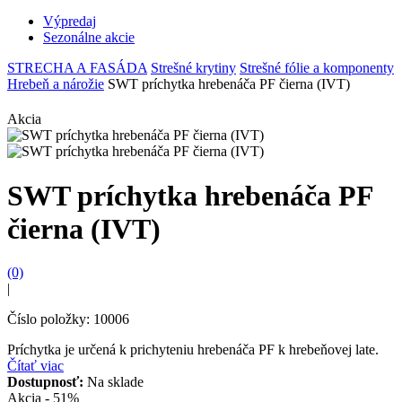
Výpredaj
Sezonálne akcie
STRECHA A FASÁDA
Strešné krytiny
Strešné fólie a komponenty
Hrebeň a nárožie
SWT príchytka hrebenáča PF čierna (IVT)
Akcia
SWT príchytka hrebenáča PF
čierna (IVT)
(0)
|
Číslo položky: 10006
Príchytka je určená k prichyteniu hrebenáča PF k hrebeňovej late.
Čítať viac
Dostupnosť:
Na sklade
Akcia - 51%