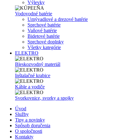
Výlevky
Vodovodné batérie
Umývadlové a drezové batérie
Sprchové batérie
Vaňové batérie
Bidetové batérie
Sprchové doplnky
Všetky kategórie
ELEKTRO
Bleskozvodný materiál
Inštalačné krabice
Káble a vodiče
Svorkovnice, svorky a spojky
Úvod
Služby
Tipy a novinky
Spôsob doručenia
O spoločnosti
Kontakty