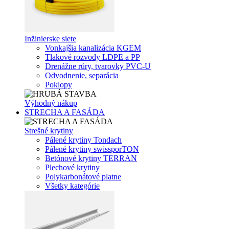
Inžinierske siete
Vonkajšia kanalizácia KGEM
Tlakové rozvody LDPE a PP
Drenážne rúry, tvarovky PVC-U
Odvodnenie, separácia
Poklopy
Výhodný nákup
STRECHA A FASÁDA
Strešné krytiny
Pálené krytiny Tondach
Pálené krytiny swissporTON
Betónové krytiny TERRAN
Plechové krytiny
Polykarbonátové platne
Všetky kategórie