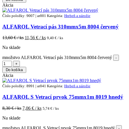
Akcia
Číslo položky: 9007 | ar001
Kategória:
Hrebeň a nárožie
ALFAROL Vetrací pás 310mmx5m 8004 červený
13,60
€ / ks
11,56
€ / ks
9,40
€ / ks
Na sklade
množstvo ALFAROL Vetrací pás 310mmx5m 8004 červený
Do košíka
Akcia
Číslo položky: 8991 | ar041
Kategória:
Hrebeň a nárožie
ALFAROL S Vetrací prvok 75mmx1m 8019 hnedý
8,30
€ / ks
7,06
€ / ks
5,74
€ / ks
Na sklade
množstvo ALFAROL S Vetrací prvok 75mmx1m 8019 hnedý