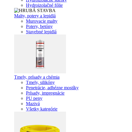
Hydroizolačné fólie
Malty, potery a lepidlá
Murovacie malty
Potery, betóny
Stavebné lepidlá
Tmely, prísady a chémia
Tmely, silikóny
Penetrácie, adhézne mostíky
Prísady, impregnácie
PU peny
Mazivá
Všetky kategórie