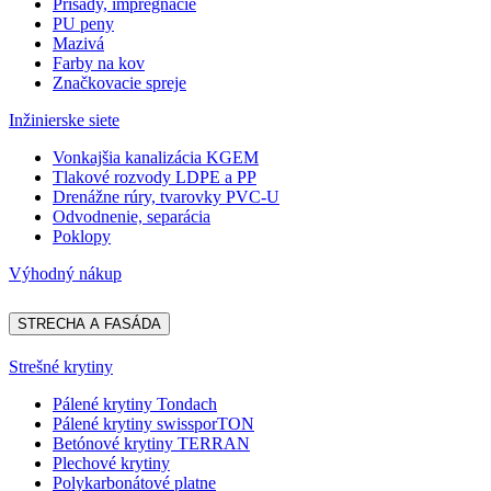
Prísady, impregnácie
PU peny
Mazivá
Farby na kov
Značkovacie spreje
Inžinierske siete
Vonkajšia kanalizácia KGEM
Tlakové rozvody LDPE a PP
Drenážne rúry, tvarovky PVC-U
Odvodnenie, separácia
Poklopy
Výhodný nákup
STRECHA A FASÁDA
Strešné krytiny
Pálené krytiny Tondach
Pálené krytiny swissporTON
Betónové krytiny TERRAN
Plechové krytiny
Polykarbonátové platne