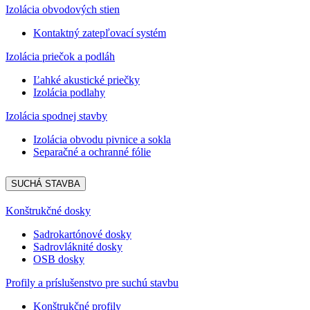
Izolácia obvodových stien
Kontaktný zatepľovací systém
Izolácia priečok a podláh
Ľahké akustické priečky
Izolácia podlahy
Izolácia spodnej stavby
Izolácia obvodu pivnice a sokla
Separačné a ochranné fólie
SUCHÁ STAVBA
Konštrukčné dosky
Sadrokartónové dosky
Sadrovláknité dosky
OSB dosky
Profily a príslušenstvo pre suchú stavbu
Konštrukčné profily