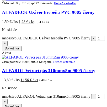
Číslo položky: 7514 | ap022
Kategória:
Hrebeň a nárožie
ALFADECK Uzáver hrebeňa PVC 9005 čierny
1,50
€ / ks
1,28
€ / ks
1,04
€ / ks
Na sklade
množstvo ALFADECK Uzáver hrebeňa PVC 9005 čierny
Do košíka
Akcia
Číslo položky: 9009 | ar003
Kategória:
Hrebeň a nárožie
ALFAROL Vetrací pás 310mmx5m 9005 čierny
13,60
€ / ks
11,56
€ / ks
9,40
€ / ks
Na sklade
množstvo ALFAROL Vetrací pás 310mmx5m 9005 čierny
Do košíka