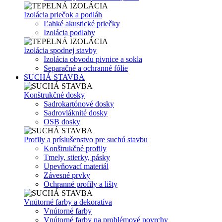
Izolácia priečok a podláh
Ľahké akustické priečky
Izolácia podlahy
Izolácia spodnej stavby
Izolácia obvodu pivnice a sokla
Separačné a ochranné fólie
SUCHÁ STAVBA
Konštrukčné dosky
Sadrokartónové dosky
Sadrovláknité dosky
OSB dosky
Profily a príslušenstvo pre suchú stavbu
Konštrukčné profily
Tmely, stierky, pásky
Upevňovací materiál
Závesné prvky
Ochranné profily a lišty
Vnútorné farby a dekoratíva
Vnútorné farby
Vnútorné farby na problémové povrchy