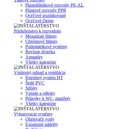
Plastohliníkové rozvody PE-AL
Plastové rozvody PPR
Oceľové pozinkované
Oceľové čierne
Príslušenstvo k rozvodom
Mosadzné fitingy
Chrómové fitingy
Podomietkové systémy
Revízne dvierka
Armatúry
Všetky kategórie
Vnútorný odpad a ventilácia
Potrubný systém HT
Šedé PVC
Sifóny
Vpuste a odtoky
Prípojky k WC, manžety
Všetky kategórie
Vykurovacie systémy
Ohrievače vody
Expanzné nádoby