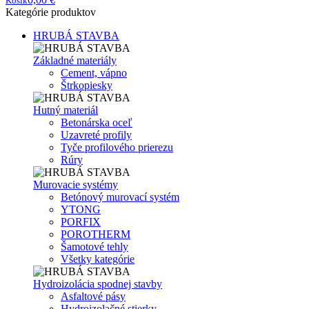
Košík
Kategórie produktov
HRUBÁ STAVBA
Základné materiály
Cement, vápno
Štrkopiesky
Hutný materiál
Betonárska oceľ
Uzavreté profily
Tyče profilového prierezu
Rúry
Murovacie systémy
Betónový murovací systém
YTONG
PORFIX
POROTHERM
Šamotové tehly
Všetky kategórie
Hydroizolácia spodnej stavby
Asfaltové pásy
Hydroizolačné stierky