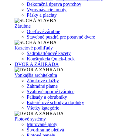
Dekoračná úprava povrchov
Vyrovnávacie hmoty
Pásky a plachty
Zárubne
Oceľové zárubne
Stavebné puzdrá pre posuvné dvere
Kazetové podhľady
Sadrokartónové kazety
Konštrukcia Quick-Lock
DVOR A ZÁHRADA
Vonkajšia architektúra
Zámkové dlažby
Záhradné platne
Svahové oporné tvárnice
Palisády a obrubníky
Exteriérové schody a doplnky
Všetky kategórie
Plotové systémy
Murované ploty
Štvorhranné pletivá
Plotové panely