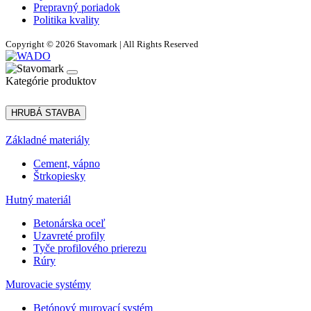
Prepravný poriadok
Politika kvality
Copyright © 2026 Stavomark | All Rights Reserved
Kategórie produktov
HRUBÁ STAVBA
Základné materiály
Cement, vápno
Štrkopiesky
Hutný materiál
Betonárska oceľ
Uzavreté profily
Tyče profilového prierezu
Rúry
Murovacie systémy
Betónový murovací systém