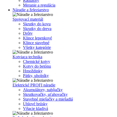
Radiátory
Meranie a regulácia
Náradie a železiarstvo
Spojovací materiál
Skrutky do kovu
Skrutky do dreva
Drôty
Klince lepenkové
Klince stavebné
Všetky kategórie
Kotviaca technika
Chemické kotvy
Kotvy do betónu
Hmoždinky
Pätky, uholníky
Elektrické PROFI náradie
Akumulátory, nabíjačky
Skrutkovačky, uťahovačky
Stavebné miešačky a miešadlá
Uhlové brúsky
Vŕtacie kladivá