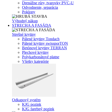
Drenážne rúry, tvarovky PVC-U
Odvodnenie, separácia
Poklopy
Výhodný nákup
STRECHA A FASÁDA
Strešné krytiny
Pálené krytiny Tondach
Pálené krytiny swissporTON
Betónové krytiny TERRAN
Plechové krytiny
Polykarbonátové platne
Všetky kategórie
Odkapový systém
KJG pozink
KJG farebný pozink