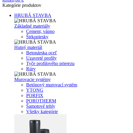
Košík
Kategórie produktov
HRUBÁ STAVBA
Základné materiály
Cement, vápno
Štrkopiesky
Hutný materiál
Betonárska oceľ
Uzavreté profily
Tyče profilového prierezu
Rúry
Murovacie systémy
Betónový murovací systém
YTONG
PORFIX
POROTHERM
Šamotové tehly
Všetky kategórie