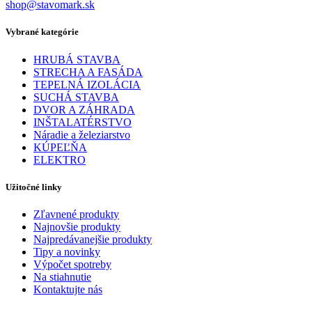
shop@stavomark.sk
Vybrané kategórie
HRUBÁ STAVBA
STRECHA A FASÁDA
TEPELNÁ IZOLÁCIA
SUCHÁ STAVBA
DVOR A ZÁHRADA
INŠTALATÉRSTVO
Náradie a železiarstvo
KÚPEĽŇA
ELEKTRO
Užitočné linky
Zľavnené produkty
Najnovšie produkty
Najpredávanejšie produkty
Tipy a novinky
Výpočet spotreby
Na stiahnutie
Kontaktujte nás