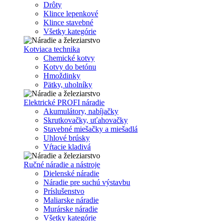
Drôty
Klince lepenkové
Klince stavebné
Všetky kategórie
Kotviaca technika
Chemické kotvy
Kotvy do betónu
Hmoždinky
Pätky, uholníky
Elektrické PROFI náradie
Akumulátory, nabíjačky
Skrutkovačky, uťahovačky
Stavebné miešačky a miešadlá
Uhlové brúsky
Vŕtacie kladivá
Ručné náradie a nástroje
Dielenské náradie
Náradie pre suchú výstavbu
Príslušenstvo
Maliarske náradie
Murárske náradie
Všetky kategórie