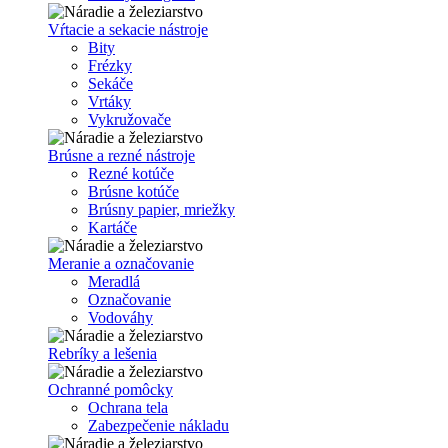
Vŕtacie a sekacie nástroje
Bity
Frézky
Sekáče
Vrtáky
Vykružovače
Brúsne a rezné nástroje
Rezné kotúče
Brúsne kotúče
Brúsny papier, mriežky
Kartáče
Meranie a označovanie
Meradlá
Označovanie
Vodováhy
Rebríky a lešenia
Ochranné pomôcky
Ochrana tela
Zabezpečenie nákladu