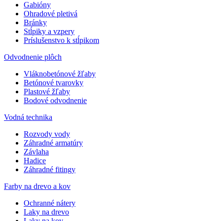
Gabióny
Ohradové pletivá
Bránky
Stĺpiky a vzpery
Príslušenstvo k stĺpikom
Odvodnenie plôch
Vláknobetónové žľaby
Betónové tvarovky
Plastové žľaby
Bodové odvodnenie
Vodná technika
Rozvody vody
Záhradné armatúry
Závlaha
Hadice
Záhradné fitingy
Farby na drevo a kov
Ochranné nátery
Laky na drevo
Laky na kov