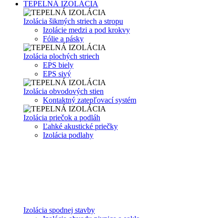
TEPELNÁ IZOLÁCIA
Izolácia šikmých striech a stropu
Izolácie medzi a pod krokvy
Fólie a pásky
Izolácia plochých striech
EPS biely
EPS sivý
Izolácia obvodových stien
Kontaktný zatepľovací systém
Izolácia priečok a podláh
Ľahké akustické priečky
Izolácia podlahy
Izolácia spodnej stavby