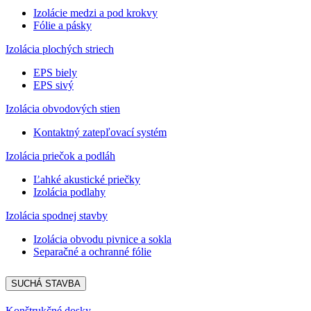
Izolácie medzi a pod krokvy
Fólie a pásky
Izolácia plochých striech
EPS biely
EPS sivý
Izolácia obvodových stien
Kontaktný zatepľovací systém
Izolácia priečok a podláh
Ľahké akustické priečky
Izolácia podlahy
Izolácia spodnej stavby
Izolácia obvodu pivnice a sokla
Separačné a ochranné fólie
SUCHÁ STAVBA
Konštrukčné dosky