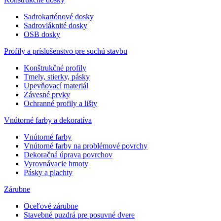
Sadrokartónové dosky
Sadrovláknité dosky
OSB dosky
Profily a príslušenstvo pre suchú stavbu
Konštrukčné profily
Tmely, stierky, pásky
Upevňovací materiál
Závesné prvky
Ochranné profily a lišty
Vnútorné farby a dekoratíva
Vnútorné farby
Vnútorné farby na problémové povrchy
Dekoračná úprava povrchov
Vyrovnávacie hmoty
Pásky a plachty
Zárubne
Oceľové zárubne
Stavebné puzdrá pre posuvné dvere