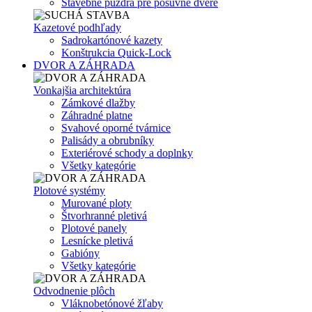
Stavebné puzdrá pre posuvné dvere
Kazetové podhľady
Sadrokartónové kazety
Konštrukcia Quick-Lock
DVOR A ZÁHRADA
Vonkajšia architektúra
Zámkové dlažby
Záhradné platne
Svahové oporné tvárnice
Palisády a obrubníky
Exteriérové schody a doplnky
Všetky kategórie
Plotové systémy
Murované ploty
Štvorhranné pletivá
Plotové panely
Lesnícke pletivá
Gabióny
Všetky kategórie
Odvodnenie plôch
Vláknobetónové žľaby