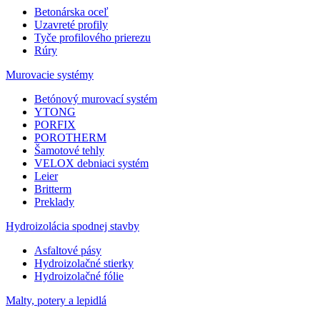
Betonárska oceľ
Uzavreté profily
Tyče profilového prierezu
Rúry
Murovacie systémy
Betónový murovací systém
YTONG
PORFIX
POROTHERM
Šamotové tehly
VELOX debniaci systém
Leier
Britterm
Preklady
Hydroizolácia spodnej stavby
Asfaltové pásy
Hydroizolačné stierky
Hydroizolačné fólie
Malty, potery a lepidlá