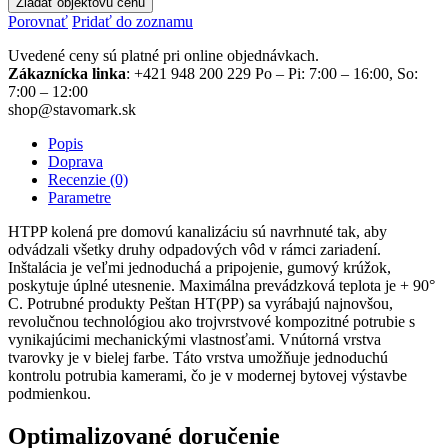
Žiadať objektovú cenu
Porovnať
Pridať do zoznamu
Uvedené ceny sú platné pri online objednávkach.
Zákaznícka linka
: +421 948 200 229 Po – Pi: 7:00 – 16:00, So:
7:00 – 12:00
shop@stavomark.sk
Popis
Doprava
Recenzie (0)
Parametre
HTPP kolená pre domovú kanalizáciu sú navrhnuté tak, aby
odvádzali všetky druhy odpadových vôd v rámci zariadení.
Inštalácia je veľmi jednoduchá a pripojenie, gumový krúžok,
poskytuje úplné utesnenie. Maximálna prevádzková teplota je + 90°
C. Potrubné produkty Peštan HT(PP) sa vyrábajú najnovšou,
revolučnou technológiou ako trojvrstvové kompozitné potrubie s
vynikajúcimi mechanickými vlastnosťami. Vnútorná vrstva
tvarovky je v bielej farbe. Táto vrstva umožňuje jednoduchú
kontrolu potrubia kamerami, čo je v modernej bytovej výstavbe
podmienkou.
Optimalizované doručenie