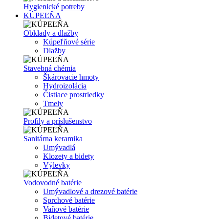
Hygienické potreby
KÚPEĽŇA
Obklady a dlažby
Kúpeľňové série
Dlažby
Stavebná chémia
Škárovacie hmoty
Hydroizolácia
Čistiace prostriedky
Tmely
Profily a príslušenstvo
Sanitárna keramika
Umývadlá
Klozety a bidety
Výlevky
Vodovodné batérie
Umývadlové a drezové batérie
Sprchové batérie
Vaňové batérie
Bidetové batérie