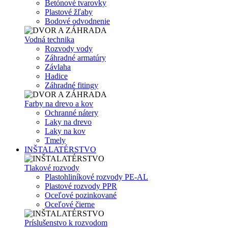
Betónové tvarovky
Plastové žľaby
Bodové odvodnenie
Vodná technika
Rozvody vody
Záhradné armatúry
Závlaha
Hadice
Záhradné fitingy
Farby na drevo a kov
Ochranné nátery
Laky na drevo
Laky na kov
Tmely
INŠTALATÉRSTVO
Tlakové rozvody
Plastohliníkové rozvody PE-AL
Plastové rozvody PPR
Oceľové pozinkované
Oceľové čierne
Príslušenstvo k rozvodom