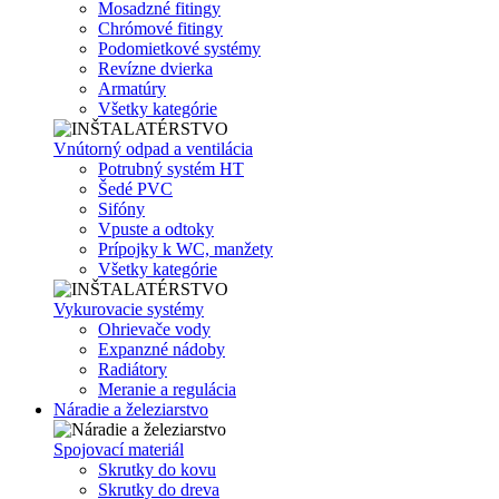
Mosadzné fitingy
Chrómové fitingy
Podomietkové systémy
Revízne dvierka
Armatúry
Všetky kategórie
Vnútorný odpad a ventilácia
Potrubný systém HT
Šedé PVC
Sifóny
Vpuste a odtoky
Prípojky k WC, manžety
Všetky kategórie
Vykurovacie systémy
Ohrievače vody
Expanzné nádoby
Radiátory
Meranie a regulácia
Náradie a železiarstvo
Spojovací materiál
Skrutky do kovu
Skrutky do dreva