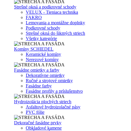
Strešné okná a podkrovné schody
VELUX - Tieniaca technika
FAKRO
Lemovania a montážne doplnky
Podkrovné schody
Strešné okná do šikmých striech
Všetky kategórie
Komíny SCHIEDEL
Keramické komíny
Nerezové komíny
Fasádne omietky a farby
Dekoratívne omietky
Ručné a strojové omietky
Fasádne farby
Fasádne profily a príslušenstvo
Hydroizolácia plochých striech
Asfaltové hydroizolačné pásy
PVC fólie
Dekoračné fasádne prvky
Obkladové kamene