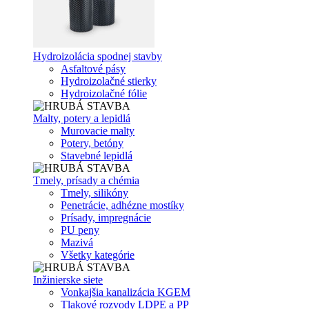
Hydroizolácia spodnej stavby
Asfaltové pásy
Hydroizolačné stierky
Hydroizolačné fólie
Malty, potery a lepidlá
Murovacie malty
Potery, betóny
Stavebné lepidlá
Tmely, prísady a chémia
Tmely, silikóny
Penetrácie, adhézne mostíky
Prísady, impregnácie
PU peny
Mazivá
Všetky kategórie
Inžinierske siete
Vonkajšia kanalizácia KGEM
Tlakové rozvody LDPE a PP