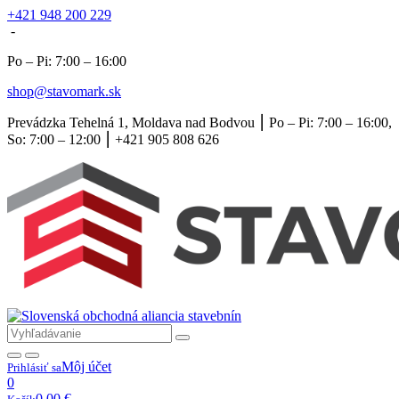
+421 948 200 229
-
Po – Pi: 7:00 – 16:00
shop@stavomark.sk
Prevádzka Tehelná 1, Moldava nad Bodvou ⎮ Po – Pi: 7:00 – 16:00,
So: 7:00 – 12:00 ⎮ +421 905 808 626
Môj účet
Prihlásiť sa
0
0,00
€