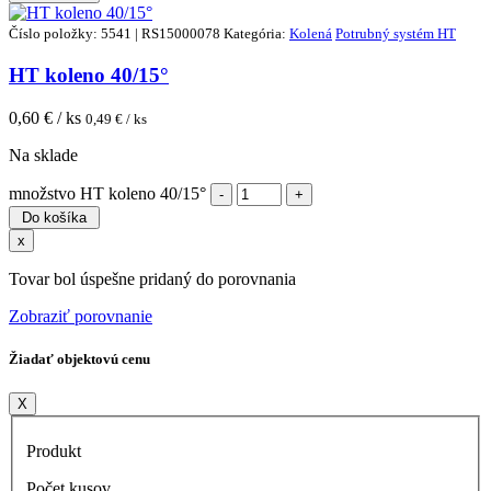
Číslo položky: 5541 | RS15000078
Kategória:
Kolená
Potrubný systém HT
HT koleno 40/15°
0,60
€ / ks
0,49
€ / ks
Na sklade
množstvo HT koleno 40/15°
Do košíka
x
Tovar bol úspešne pridaný do porovnania
Zobraziť porovnanie
Žiadať objektovú cenu
X
Produkt
Počet kusov