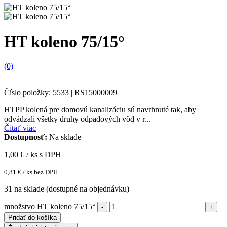
HT koleno 75/15°
(0)
|
Číslo položky: 5533 | RS15000009
HTPP kolená pre domovú kanalizáciu sú navrhnuté tak, aby
odvádzali všetky druhy odpadových vôd v r...
Čítať viac
Dostupnosť:
Na sklade
1,00
€ / ks s DPH
0,81
€
/ ks bez DPH
31 na sklade (dostupné na objednávku)
množstvo HT koleno 75/15°
Pridať do košíka