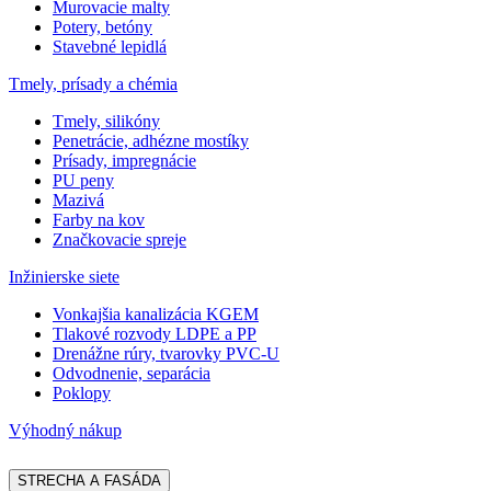
Murovacie malty
Potery, betóny
Stavebné lepidlá
Tmely, prísady a chémia
Tmely, silikóny
Penetrácie, adhézne mostíky
Prísady, impregnácie
PU peny
Mazivá
Farby na kov
Značkovacie spreje
Inžinierske siete
Vonkajšia kanalizácia KGEM
Tlakové rozvody LDPE a PP
Drenážne rúry, tvarovky PVC-U
Odvodnenie, separácia
Poklopy
Výhodný nákup
STRECHA A FASÁDA