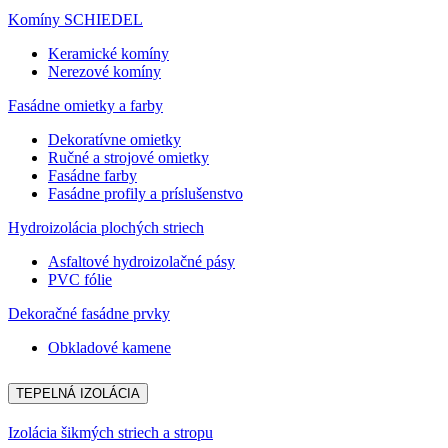
Komíny SCHIEDEL
Keramické komíny
Nerezové komíny
Fasádne omietky a farby
Dekoratívne omietky
Ručné a strojové omietky
Fasádne farby
Fasádne profily a príslušenstvo
Hydroizolácia plochých striech
Asfaltové hydroizolačné pásy
PVC fólie
Dekoračné fasádne prvky
Obkladové kamene
TEPELNÁ IZOLÁCIA
Izolácia šikmých striech a stropu