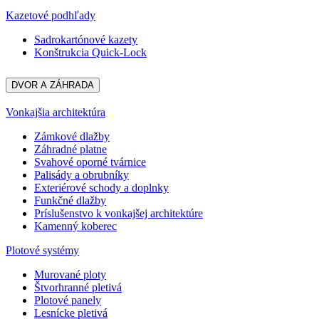
Kazetové podhľady
Sadrokartónové kazety
Konštrukcia Quick-Lock
DVOR A ZÁHRADA
Vonkajšia architektúra
Zámkové dlažby
Záhradné platne
Svahové oporné tvárnice
Palisády a obrubníky
Exteriérové schody a doplnky
Funkčné dlažby
Príslušenstvo k vonkajšej architektúre
Kamenný koberec
Plotové systémy
Murované ploty
Štvorhranné pletivá
Plotové panely
Lesnícke pletivá