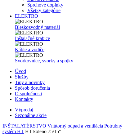
Sprchové doplnky
Všetky kategórie
ELEKTRO
Bleskozvodný materiál
Inštalačné krabice
Káble a vodiče
Svorkovnice, svorky a spojky
Úvod
Služby
Tipy a novinky
Spôsob doručenia
O spoločnosti
Kontakty
Výpredaj
Sezonálne akcie
INŠTALATÉRSTVO
Vnútorný odpad a ventilácia
Potrubný
systém HT
HT koleno 75/15°