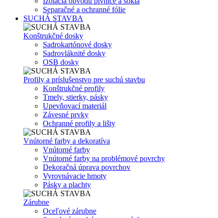
Izolácia obvodu pivnice a sokla
Separačné a ochranné fólie
SUCHÁ STAVBA
Konštrukčné dosky
Sadrokartónové dosky
Sadrovláknité dosky
OSB dosky
Profily a príslušenstvo pre suchú stavbu
Konštrukčné profily
Tmely, stierky, pásky
Upevňovací materiál
Závesné prvky
Ochranné profily a lišty
Vnútorné farby a dekoratíva
Vnútorné farby
Vnútorné farby na problémové povrchy
Dekoračná úprava povrchov
Vyrovnávacie hmoty
Pásky a plachty
Zárubne
Oceľové zárubne