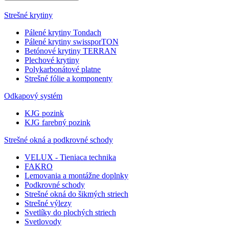
Strešné krytiny
Pálené krytiny Tondach
Pálené krytiny swissporTON
Betónové krytiny TERRAN
Plechové krytiny
Polykarbonátové platne
Strešné fólie a komponenty
Odkapový systém
KJG pozink
KJG farebný pozink
Strešné okná a podkrovné schody
VELUX - Tieniaca technika
FAKRO
Lemovania a montážne doplnky
Podkrovné schody
Strešné okná do šikmých striech
Strešné výlezy
Svetlíky do plochých striech
Svetlovody