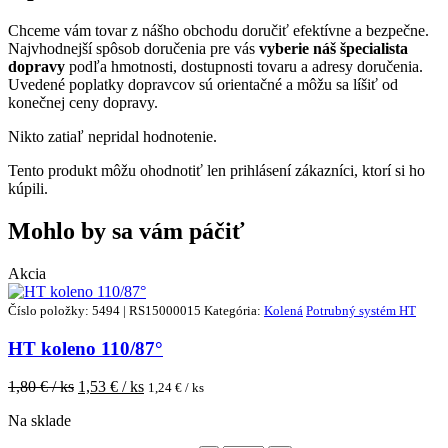
Chceme vám tovar z nášho obchodu doručiť efektívne a bezpečne.
Najvhodnejší spôsob doručenia pre vás
vyberie náš špecialista
dopravy
podľa hmotnosti, dostupnosti tovaru a adresy doručenia.
Uvedené poplatky dopravcov sú orientačné a môžu sa líšiť od
konečnej ceny dopravy.
Nikto zatiaľ nepridal hodnotenie.
Tento produkt môžu ohodnotiť len prihlásení zákazníci, ktorí si ho
kúpili.
Mohlo by sa vám páčiť
Akcia
Číslo položky: 5494 | RS15000015
Kategória:
Kolená
Potrubný systém HT
HT koleno 110/87°
1,80
€ / ks
1,53
€ / ks
1,24
€ / ks
Na sklade