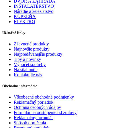
DVOR A ZÁHRADA
INŠTALATÉRSTVO
Náradie a železiarstvo
KÚPEĽŇA
ELEKTRO
Užitočné linky
Zľavnené produkty
Najnovšie produkty
Najpredávanejšie produkty
Tipy a novinky
Výpočet spotreby
Na stiahnutie
Kontaktujte nás
Obchodné informácie
Všeobecné obchodné podmienky
Reklamačný poriadok
Ochrana osobných údajov
Formulár na odstúpenie od zmluvy
Reklamačný formulár
Spôsob doručenia
Prepravný poriadok