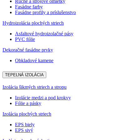
Ručné a strojové omietky
Fasádne farby
Fasádne profily a príslušenstvo
Hydroizolácia plochých striech
Asfaltové hydroizolačné pásy
PVC fólie
Dekoračné fasádne prvky
Obkladové kamene
TEPELNÁ IZOLÁCIA
Izolácia šikmých striech a stropu
Izolácie medzi a pod krokvy
Fólie a pásky
Izolácia plochých striech
EPS biely
EPS sivý