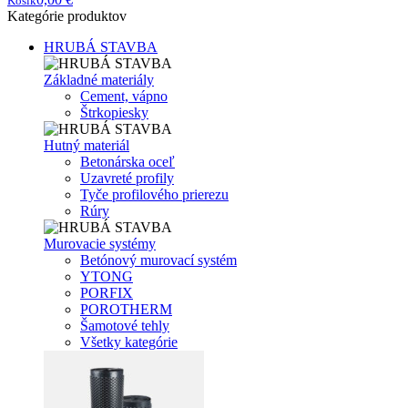
Košík
Kategórie produktov
HRUBÁ STAVBA
Základné materiály
Cement, vápno
Štrkopiesky
Hutný materiál
Betonárska oceľ
Uzavreté profily
Tyče profilového prierezu
Rúry
Murovacie systémy
Betónový murovací systém
YTONG
PORFIX
POROTHERM
Šamotové tehly
Všetky kategórie