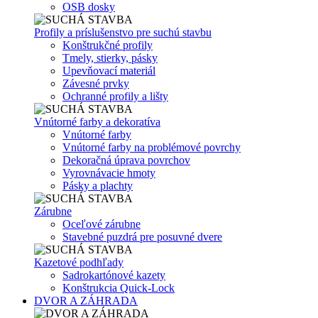
OSB dosky
Profily a príslušenstvo pre suchú stavbu
Konštrukčné profily
Tmely, stierky, pásky
Upevňovací materiál
Závesné prvky
Ochranné profily a lišty
Vnútorné farby a dekoratíva
Vnútorné farby
Vnútorné farby na problémové povrchy
Dekoračná úprava povrchov
Vyrovnávacie hmoty
Pásky a plachty
Zárubne
Oceľové zárubne
Stavebné puzdrá pre posuvné dvere
Kazetové podhľady
Sadrokartónové kazety
Konštrukcia Quick-Lock
DVOR A ZÁHRADA