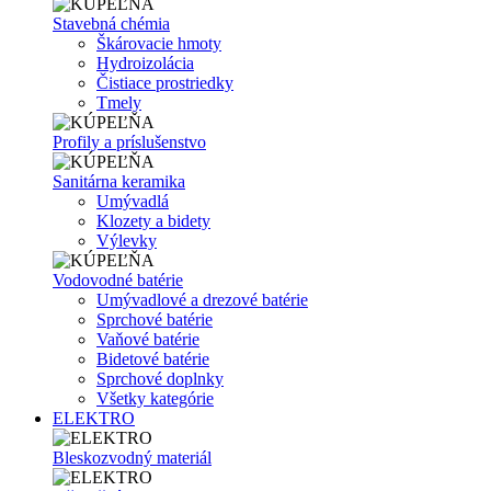
Stavebná chémia
Škárovacie hmoty
Hydroizolácia
Čistiace prostriedky
Tmely
Profily a príslušenstvo
Sanitárna keramika
Umývadlá
Klozety a bidety
Výlevky
Vodovodné batérie
Umývadlové a drezové batérie
Sprchové batérie
Vaňové batérie
Bidetové batérie
Sprchové doplnky
Všetky kategórie
ELEKTRO
Bleskozvodný materiál