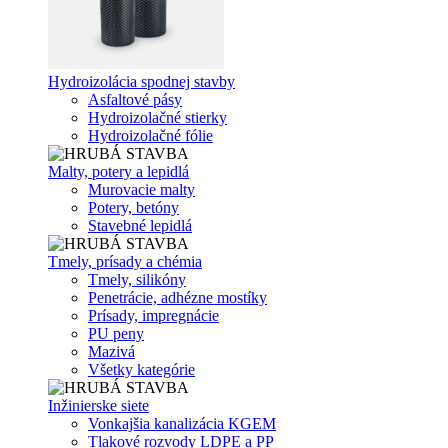
Hydroizolácia spodnej stavby
Asfaltové pásy
Hydroizolačné stierky
Hydroizolačné fólie
Malty, potery a lepidlá
Murovacie malty
Potery, betóny
Stavebné lepidlá
Tmely, prísady a chémia
Tmely, silikóny
Penetrácie, adhézne mostíky
Prísady, impregnácie
PU peny
Mazivá
Všetky kategórie
Inžinierske siete
Vonkajšia kanalizácia KGEM
Tlakové rozvody LDPE a PP