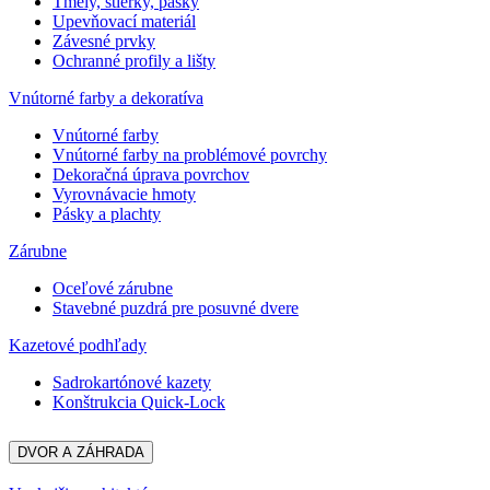
Tmely, stierky, pásky
Upevňovací materiál
Závesné prvky
Ochranné profily a lišty
Vnútorné farby a dekoratíva
Vnútorné farby
Vnútorné farby na problémové povrchy
Dekoračná úprava povrchov
Vyrovnávacie hmoty
Pásky a plachty
Zárubne
Oceľové zárubne
Stavebné puzdrá pre posuvné dvere
Kazetové podhľady
Sadrokartónové kazety
Konštrukcia Quick-Lock
DVOR A ZÁHRADA