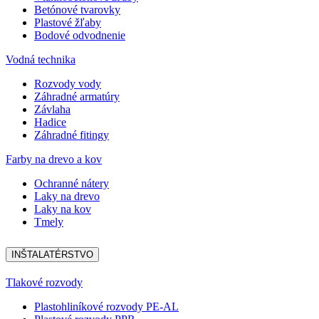
Betónové tvarovky
Plastové žľaby
Bodové odvodnenie
Vodná technika
Rozvody vody
Záhradné armatúry
Závlaha
Hadice
Záhradné fitingy
Farby na drevo a kov
Ochranné nátery
Laky na drevo
Laky na kov
Tmely
INŠTALATÉRSTVO
Tlakové rozvody
Plastohliníkové rozvody PE-AL