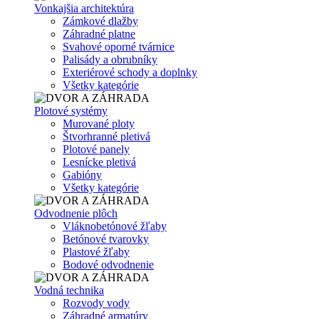
Vonkajšia architektúra
Zámkové dlažby
Záhradné platne
Svahové oporné tvárnice
Palisády a obrubníky
Exteriérové schody a doplnky
Všetky kategórie
Plotové systémy
Murované ploty
Štvorhranné pletivá
Plotové panely
Lesnícke pletivá
Gabióny
Všetky kategórie
Odvodnenie plôch
Vláknobetónové žľaby
Betónové tvarovky
Plastové žľaby
Bodové odvodnenie
Vodná technika
Rozvody vody
Záhradné armatúry