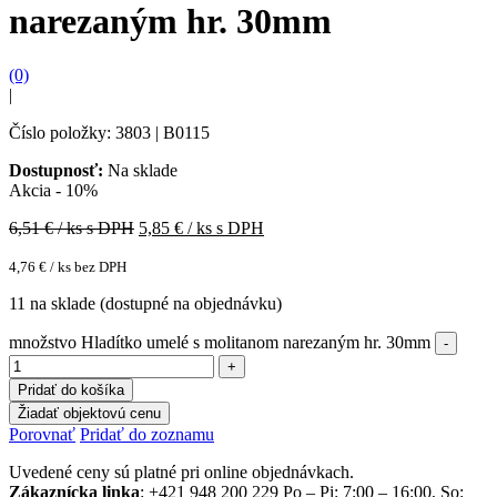
narezaným hr. 30mm
(0)
|
Číslo položky: 3803 | B0115
Dostupnosť:
Na sklade
Akcia - 10%
6,51
€ / ks s DPH
5,85
€ / ks s DPH
4,76
€
/ ks bez DPH
11 na sklade (dostupné na objednávku)
množstvo Hladítko umelé s molitanom narezaným hr. 30mm
Pridať do košíka
Žiadať objektovú cenu
Porovnať
Pridať do zoznamu
Uvedené ceny sú platné pri online objednávkach.
Zákaznícka linka
: +421 948 200 229 Po – Pi: 7:00 – 16:00, So: