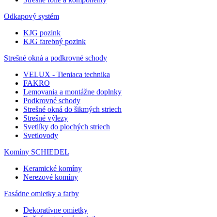
Odkapový systém
KJG pozink
KJG farebný pozink
Strešné okná a podkrovné schody
VELUX - Tieniaca technika
FAKRO
Lemovania a montážne doplnky
Podkrovné schody
Strešné okná do šikmých striech
Strešné výlezy
Svetlíky do plochých striech
Svetlovody
Komíny SCHIEDEL
Keramické komíny
Nerezové komíny
Fasádne omietky a farby
Dekoratívne omietky