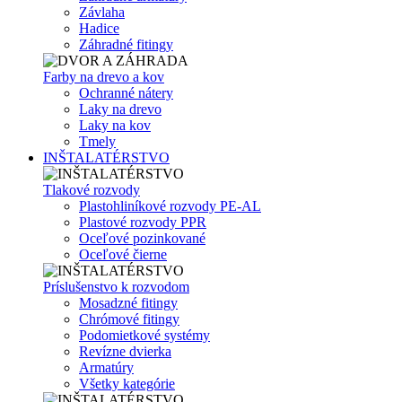
Závlaha
Hadice
Záhradné fitingy
Farby na drevo a kov
Ochranné nátery
Laky na drevo
Laky na kov
Tmely
INŠTALATÉRSTVO
Tlakové rozvody
Plastohliníkové rozvody PE-AL
Plastové rozvody PPR
Oceľové pozinkované
Oceľové čierne
Príslušenstvo k rozvodom
Mosadzné fitingy
Chrómové fitingy
Podomietkové systémy
Revízne dvierka
Armatúry
Všetky kategórie