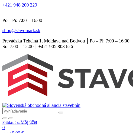
+421 948 200 229
-
Po – Pi: 7:00 – 16:00
shop@stavomark.sk
Prevádzka Tehelná 1, Moldava nad Bodvou ⎮ Po – Pi: 7:00 – 16:00,
So: 7:00 – 12:00 ⎮ +421 905 808 626
Môj účet
Prihlásiť sa
0
0,00
€