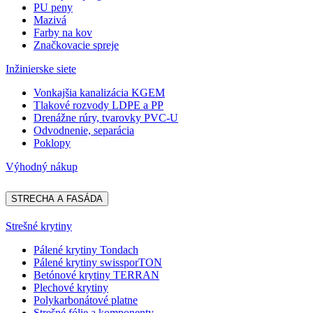
PU peny
Mazivá
Farby na kov
Značkovacie spreje
Inžinierske siete
Vonkajšia kanalizácia KGEM
Tlakové rozvody LDPE a PP
Drenážne rúry, tvarovky PVC-U
Odvodnenie, separácia
Poklopy
Výhodný nákup
STRECHA A FASÁDA
Strešné krytiny
Pálené krytiny Tondach
Pálené krytiny swissporTON
Betónové krytiny TERRAN
Plechové krytiny
Polykarbonátové platne
Strešné fólie a komponenty