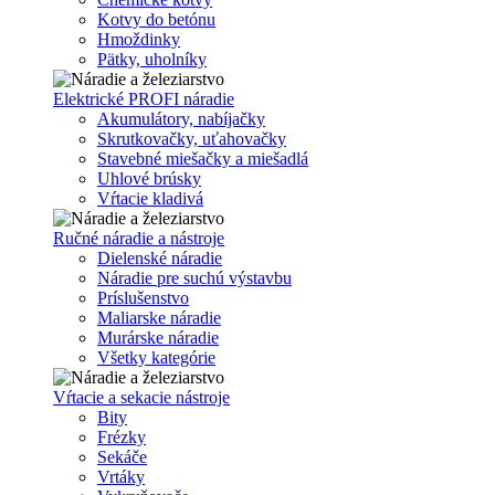
Kotvy do betónu
Hmoždinky
Pätky, uholníky
Elektrické PROFI náradie
Akumulátory, nabíjačky
Skrutkovačky, uťahovačky
Stavebné miešačky a miešadlá
Uhlové brúsky
Vŕtacie kladivá
Ručné náradie a nástroje
Dielenské náradie
Náradie pre suchú výstavbu
Príslušenstvo
Maliarske náradie
Murárske náradie
Všetky kategórie
Vŕtacie a sekacie nástroje
Bity
Frézky
Sekáče
Vrtáky