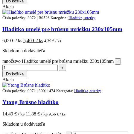
Do košíka
Akcia
Číslo položky: 3072 | B0526
Kategória:
Hladítka, stierky
Hladítko umelé pre brúsnu mriežku 230x105mm
6,00
€ / ks
5,40
€ / ks
4,39
€ / ks
Skladom u dodávateľa
množstvo Hladítko umelé pre brúsnu mriežku 230x105mm
Do košíka
Akcia
Číslo položky: 0971 | 30011474
Kategória:
Hladítka, stierky
Ytong Brúsne hladítko
14,49
€ / ks
11,88
€ / ks
9,66
€ / ks
Skladom u dodávateľa