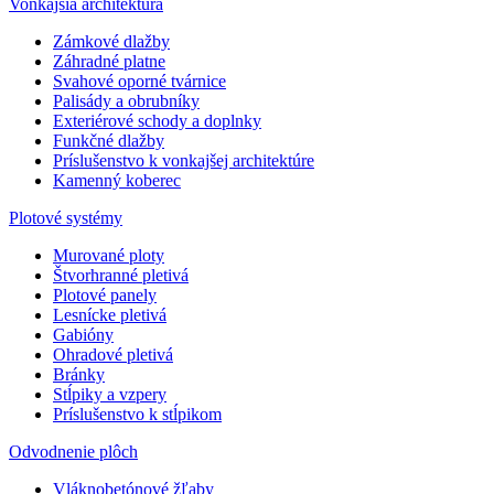
Vonkajšia architektúra
Zámkové dlažby
Záhradné platne
Svahové oporné tvárnice
Palisády a obrubníky
Exteriérové schody a doplnky
Funkčné dlažby
Príslušenstvo k vonkajšej architektúre
Kamenný koberec
Plotové systémy
Murované ploty
Štvorhranné pletivá
Plotové panely
Lesnícke pletivá
Gabióny
Ohradové pletivá
Bránky
Stĺpiky a vzpery
Príslušenstvo k stĺpikom
Odvodnenie plôch
Vláknobetónové žľaby