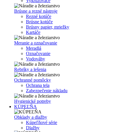
Vykružovače
Brúsne a rezné nástroje
Rezné kotúče
Brúsne kotúče
Brúsny papier, mriežky
Kartáče
Meranie a označovanie
Meradlá
Označovanie
Vodováhy
Rebríky a lešenia
Ochranné pomôcky
Ochrana tela
Zabezpečenie nákladu
Hygienické potreby
KÚPEĽŇA
Obklady a dlažby
Kúpeľňové série
Dlažby