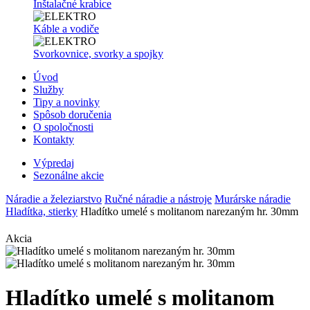
Inštalačné krabice
Káble a vodiče
Svorkovnice, svorky a spojky
Úvod
Služby
Tipy a novinky
Spôsob doručenia
O spoločnosti
Kontakty
Výpredaj
Sezonálne akcie
Náradie a železiarstvo
Ručné náradie a nástroje
Murárske náradie
Hladítka, stierky
Hladítko umelé s molitanom narezaným hr. 30mm
Akcia
Hladítko umelé s molitanom