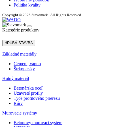
Politika kvality
Copyright © 2026 Stavomark | All Rights Reserved
Kategórie produktov
HRUBÁ STAVBA
Základné materiály
Cement, vápno
Štrkopiesky
Hutný materiál
Betonárska oceľ
Uzavreté profily
Tyče profilového prierezu
Rúry
Murovacie systémy
Betónový murovací systém