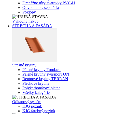
Drenážne rúry, tvarovky PVC-U
Odvodnenie, separácia
Poklopy
Výhodný nákup
STRECHA A FASÁDA
Strešné krytiny
Pálené krytiny Tondach
Pálené krytiny swissporTON
Betónové krytiny TERRAN
Plechové krytiny
Polykarbonátové platne
Všetky kategórie
Odkapový systém
KJG pozink
KJG farebný pozink