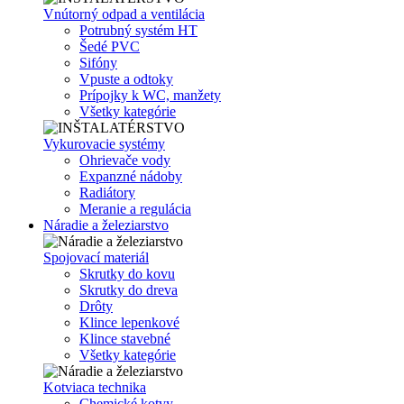
Vnútorný odpad a ventilácia
Potrubný systém HT
Šedé PVC
Sifóny
Vpuste a odtoky
Prípojky k WC, manžety
Všetky kategórie
Vykurovacie systémy
Ohrievače vody
Expanzné nádoby
Radiátory
Meranie a regulácia
Náradie a železiarstvo
Spojovací materiál
Skrutky do kovu
Skrutky do dreva
Drôty
Klince lepenkové
Klince stavebné
Všetky kategórie
Kotviaca technika
Chemické kotvy