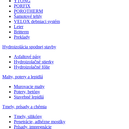
YTONG
PORFIX
POROTHERM
Šamotové tehly
VELOX debniaci systém
Leier
Britterm
Preklady
Hydroizolácia spodnej stavby
Asfaltové pásy
Hydroizolačné stierky
Hydroizolačné fólie
Malty, potery a lepidlá
Murovacie malty
Potery, betóny
Stavebné lepidlá
Tmely, prísady a chémia
Tmely, silikóny
Penetrácie, adhézne mostíky
Prísady, impregnácie