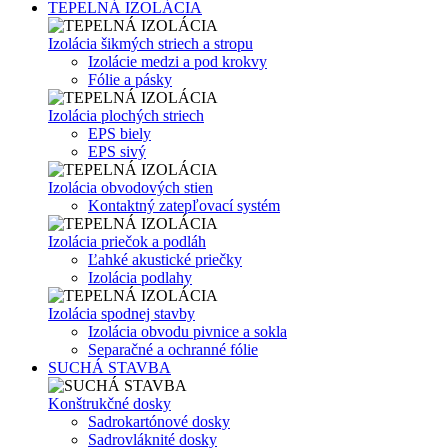
TEPELNÁ IZOLÁCIA
Izolácia šikmých striech a stropu
Izolácie medzi a pod krokvy
Fólie a pásky
Izolácia plochých striech
EPS biely
EPS sivý
Izolácia obvodových stien
Kontaktný zatepľovací systém
Izolácia priečok a podláh
Ľahké akustické priečky
Izolácia podlahy
Izolácia spodnej stavby
Izolácia obvodu pivnice a sokla
Separačné a ochranné fólie
SUCHÁ STAVBA
Konštrukčné dosky
Sadrokartónové dosky
Sadrovláknité dosky