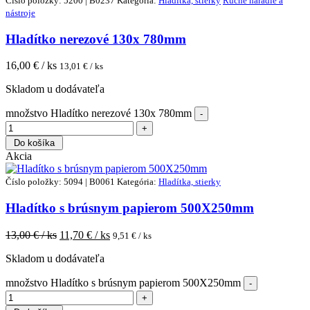
Číslo položky: 5200 | B0237
Kategória:
Hladítka, stierky
Ručné náradie a
nástroje
Hladítko nerezové 130x 780mm
16,00
€ / ks
13,01
€ / ks
Skladom u dodávateľa
množstvo Hladítko nerezové 130x 780mm
Do košíka
Akcia
Číslo položky: 5094 | B0061
Kategória:
Hladítka, stierky
Hladítko s brúsnym papierom 500X250mm
13,00
€ / ks
11,70
€ / ks
9,51
€ / ks
Skladom u dodávateľa
množstvo Hladítko s brúsnym papierom 500X250mm