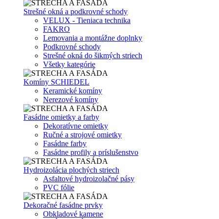
Strešné okná a podkrovné schody
VELUX - Tieniaca technika
FAKRO
Lemovania a montážne doplnky
Podkrovné schody
Strešné okná do šikmých striech
Všetky kategórie
Komíny SCHIEDEL
Keramické komíny
Nerezové komíny
Fasádne omietky a farby
Dekoratívne omietky
Ručné a strojové omietky
Fasádne farby
Fasádne profily a príslušenstvo
Hydroizolácia plochých striech
Asfaltové hydroizolačné pásy
PVC fólie
Dekoračné fasádne prvky
Obkladové kamene