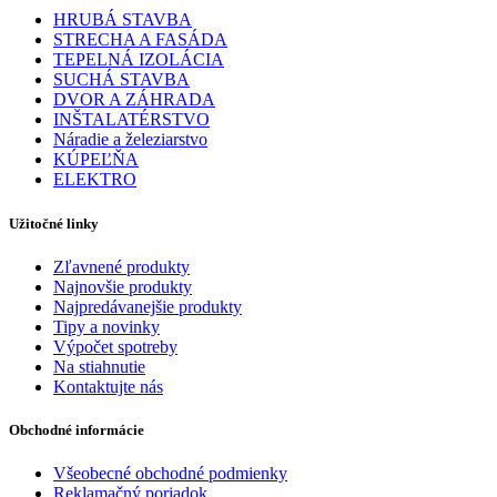
HRUBÁ STAVBA
STRECHA A FASÁDA
TEPELNÁ IZOLÁCIA
SUCHÁ STAVBA
DVOR A ZÁHRADA
INŠTALATÉRSTVO
Náradie a železiarstvo
KÚPEĽŇA
ELEKTRO
Užitočné linky
Zľavnené produkty
Najnovšie produkty
Najpredávanejšie produkty
Tipy a novinky
Výpočet spotreby
Na stiahnutie
Kontaktujte nás
Obchodné informácie
Všeobecné obchodné podmienky
Reklamačný poriadok