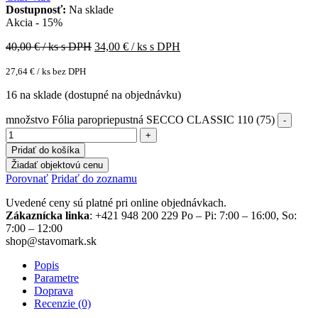
Dostupnosť:
Na sklade
Akcia - 15%
40,00
€ / ks s DPH
34,00
€ / ks s DPH
27,64
€
/ ks bez DPH
16 na sklade (dostupné na objednávku)
množstvo Fólia paropriepustná SECCO CLASSIC 110 (75)
Pridať do košíka
Žiadať objektovú cenu
Porovnať
Pridať do zoznamu
Uvedené ceny sú platné pri online objednávkach.
Zákaznícka linka
: +421 948 200 229 Po – Pi: 7:00 – 16:00, So:
7:00 – 12:00
shop@stavomark.sk
Popis
Parametre
Doprava
Recenzie (0)