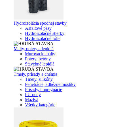
Hydroizolácia spodnej stavby
Asfaltové pásy
Hydroizolačné stierky
Hydroizolačné fólie
Malty, potery a lepidlá
Murovacie malty
Potery, betóny
Stavebné lepidlá
Tmely, prísady a chémia
Tmely, silikóny
Penetrácie, adhézne mostíky
Prísady, impregnácie
PU peny
Mazivá
Všetky kategórie