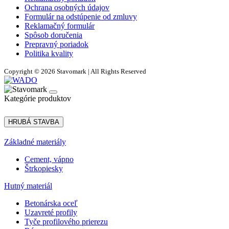
Ochrana osobných údajov
Formulár na odstúpenie od zmluvy
Reklamačný formulár
Spôsob doručenia
Prepravný poriadok
Politika kvality
Copyright © 2026 Stavomark | All Rights Reserved
Kategórie produktov
HRUBÁ STAVBA
Základné materiály
Cement, vápno
Štrkopiesky
Hutný materiál
Betonárska oceľ
Uzavreté profily
Tyče profilového prierezu