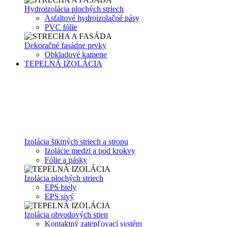
Hydroizolácia plochých striech
Asfaltové hydroizolačné pásy
PVC fólie
Dekoračné fasádne prvky
Obkladové kamene
TEPELNÁ IZOLÁCIA
Izolácia šikmých striech a stropu
Izolácie medzi a pod krokvy
Fólie a pásky
Izolácia plochých striech
EPS biely
EPS sivý
Izolácia obvodových stien
Kontaktný zatepľovací systém