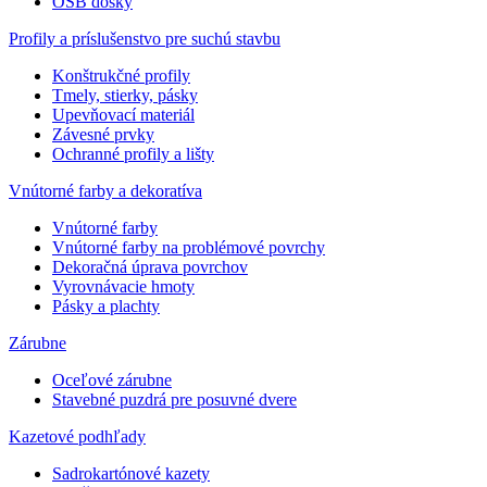
OSB dosky
Profily a príslušenstvo pre suchú stavbu
Konštrukčné profily
Tmely, stierky, pásky
Upevňovací materiál
Závesné prvky
Ochranné profily a lišty
Vnútorné farby a dekoratíva
Vnútorné farby
Vnútorné farby na problémové povrchy
Dekoračná úprava povrchov
Vyrovnávacie hmoty
Pásky a plachty
Zárubne
Oceľové zárubne
Stavebné puzdrá pre posuvné dvere
Kazetové podhľady
Sadrokartónové kazety