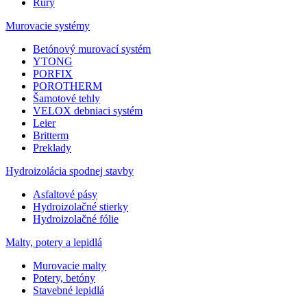
Rúry
Murovacie systémy
Betónový murovací systém
YTONG
PORFIX
POROTHERM
Šamotové tehly
VELOX debniaci systém
Leier
Britterm
Preklady
Hydroizolácia spodnej stavby
Asfaltové pásy
Hydroizolačné stierky
Hydroizolačné fólie
Malty, potery a lepidlá
Murovacie malty
Potery, betóny
Stavebné lepidlá