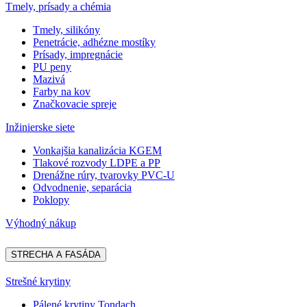
Tmely, prísady a chémia
Tmely, silikóny
Penetrácie, adhézne mostíky
Prísady, impregnácie
PU peny
Mazivá
Farby na kov
Značkovacie spreje
Inžinierske siete
Vonkajšia kanalizácia KGEM
Tlakové rozvody LDPE a PP
Drenážne rúry, tvarovky PVC-U
Odvodnenie, separácia
Poklopy
Výhodný nákup
STRECHA A FASÁDA
Strešné krytiny
Pálené krytiny Tondach