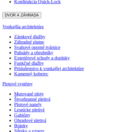
Konštrukcia Quick-Lock
DVOR A ZÁHRADA
Vonkajšia architektúra
Zámkové dlažby
Záhradné platne
Svahové oporné tvárnice
Palisády a obrubníky
Exteriérové schody a doplnky
Funkčné dlažby
Príslušenstvo k vonkajšej architektúre
Kamenný koberec
Plotové systémy
Murované ploty
Štvorhranné pletivá
Plotové panely
Lesnícke pletivá
Gabióny
Ohradové pletivá
Bránky
Stĺpiky a vzpery