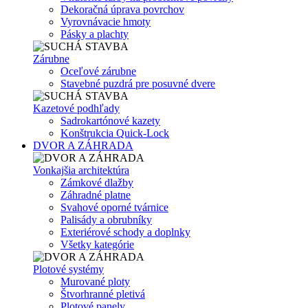
Dekoračná úprava povrchov
Vyrovnávacie hmoty
Pásky a plachty
Zárubne
Oceľové zárubne
Stavebné puzdrá pre posuvné dvere
Kazetové podhľady
Sadrokartónové kazety
Konštrukcia Quick-Lock
DVOR A ZÁHRADA
Vonkajšia architektúra
Zámkové dlažby
Záhradné platne
Svahové oporné tvárnice
Palisády a obrubníky
Exteriérové schody a doplnky
Všetky kategórie
Plotové systémy
Murované ploty
Štvorhranné pletivá
Plotové panely