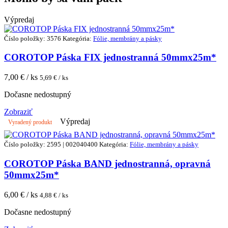
Výpredaj
Číslo položky: 3576
Kategória:
Fólie, membrány a pásky
COROTOP Páska FIX jednostranná 50mmx25m*
7,00
€ / ks
5,69
€ / ks
Dočasne nedostupný
Zobraziť
Výpredaj
Vyradený produkt
Číslo položky: 2595 | 002040400
Kategória:
Fólie, membrány a pásky
COROTOP Páska BAND jednostranná, opravná
50mmx25m*
6,00
€ / ks
4,88
€ / ks
Dočasne nedostupný