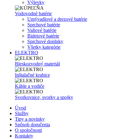
Výlevky
Vodovodné batérie
Umývadlové a drezové batérie
Sprchové batérie
Vaňové batérie
Bidetové batérie
Sprchové doplnky
Všetky kategórie
ELEKTRO
Bleskozvodný materiál
Inštalačné krabice
Káble a vodiče
Svorkovnice, svorky a spojky
Úvod
Služby
Tipy a novinky
Spôsob doručenia
O spoločnosti
Kontakty