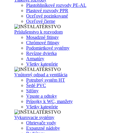
Plastohliníkové rozvody PE-AL
Plastové rozvody PPR
Oceľové pozinkované
Oceľové čierne
Príslušenstvo k rozvodom
Mosadzné fitingy
Chrómové fitingy
Podomietkové systémy
Revízne dvierka
Armatúry
Všetky kategórie
Vnútorný odpad a ventilácia
Potrubný systém HT
Šedé PVC
Sifóny
Vpuste a odtoky
Prípojky k WC, manžety
Všetky kategórie
Vykurovacie systémy
Ohrievače vody
Expanzné nádoby