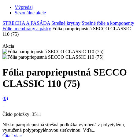
Výpredaj
Sezonálne akcie
STRECHA A FASÁDA
Strešné krytiny
Strešné fólie a komponenty
Fólie, membrány a pásky
Fólia paropriepustná SECCO CLASSIC
110 (75)
Akcia
Fólia paropriepustná SECCO
CLASSIC 110 (75)
(0)
|
Číslo položky: 3511
Nízko paropriepustná strešná podložka vyrobená z polyetylénu,
vystužená polypropylénovou sieťovinou. Vďa...
Čítať viac