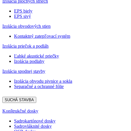
Izolácia plochých striech
EPS biely
EPS sivý
Izolácia obvodových stien
Kontaktný zatepľovací systém
Izolácia priečok a podláh
Ľahké akustické priečky
Izolácia podlahy
Izolácia spodnej stavby
Izolácia obvodu pivnice a sokla
Separačné a ochranné fólie
SUCHÁ STAVBA
Konštrukčné dosky
Sadrokartónové dosky
Sadrovláknité dosky