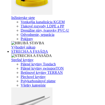
Inžinierske siete
Vonkajšia kanalizácia KGEM
Tlakové rozvody LDPE a PP
Drenážne rúry, tvarovky PVC-U
Odvodnenie, separácia
Poklopy
Výhodný nákup
STRECHA A FASÁDA
Strešné krytiny
Pálené krytiny Tondach
Pálené krytiny swissporTON
Betónové krytiny TERRAN
Plechové krytiny
Polykarbonátové platne
Všetky kategórie