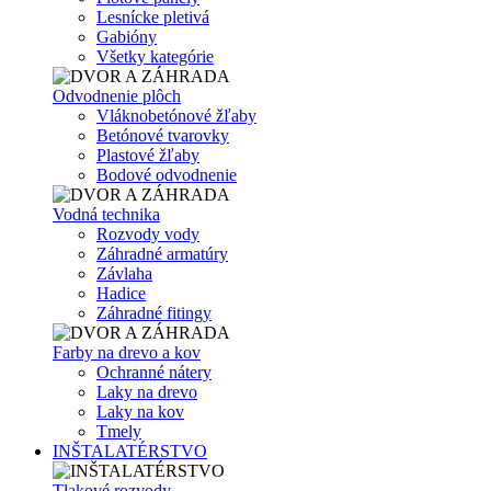
Lesnícke pletivá
Gabióny
Všetky kategórie
Odvodnenie plôch
Vláknobetónové žľaby
Betónové tvarovky
Plastové žľaby
Bodové odvodnenie
Vodná technika
Rozvody vody
Záhradné armatúry
Závlaha
Hadice
Záhradné fitingy
Farby na drevo a kov
Ochranné nátery
Laky na drevo
Laky na kov
Tmely
INŠTALATÉRSTVO
Tlakové rozvody