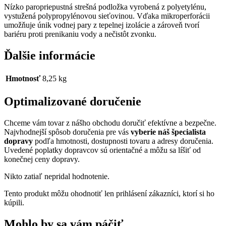
Nízko paropriepustná strešná podložka vyrobená z polyetylénu,
vystužená polypropylénovou sieťovinou. Vďaka mikroperforácii
umožňuje únik vodnej pary z tepelnej izolácie a zároveň tvorí
bariéru proti prenikaniu vody a nečistôt zvonku.
Ďalšie informácie
Hmotnosť
8,25 kg
Optimalizované doručenie
Chceme vám tovar z nášho obchodu doručiť efektívne a bezpečne.
Najvhodnejší spôsob doručenia pre vás
vyberie náš špecialista
dopravy
podľa hmotnosti, dostupnosti tovaru a adresy doručenia.
Uvedené poplatky dopravcov sú orientačné a môžu sa líšiť od
konečnej ceny dopravy.
Nikto zatiaľ nepridal hodnotenie.
Tento produkt môžu ohodnotiť len prihlásení zákazníci, ktorí si ho
kúpili.
Mohlo by sa vám páčiť