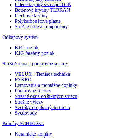
Pálené krytiny swissporTON
Betónové krytiny TERRAN
Plechové krytiny
Polykarbonátové platne
Strešné fólie a komponenty
Odkapový systém
KJG pozink
KJG farebný pozink
Strešné okná a podkrovné schody
VELUX - Tieniaca technika
FAKRO
Lemovania a montážne doplnky
Podkrovné schody
Strešné okná do šikmých striech
Strešné výlezy
Svetlíky do plochých striech
Svetlovody
Komíny SCHIEDEL
Keramické komíny