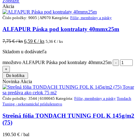
Zobraziť
Akcia
Číslo položky: 9005 | AP070
Kategória:
Fólie, membrány a pásky
ALFAPUR Páska pod kontralaty 40mmx25m
7,75
€ / ks
6,59
€ / ks
5,36
€ / ks
Skladom u dodávateľa
množstvo ALFAPUR Páska pod kontralaty 40mmx25m
Do košíka
Novinka
Akcia
Tovar
sa predáva ako celok
75 m2
Číslo položky: 3544 | 6100045
Kategória:
Fólie, membrány a pásky
Tondach
Tuning - nekeramické príslušenstvo
Strešná fólia TONDACH TUNING FOL K 145g/m2
(75)
190.50 € / bal