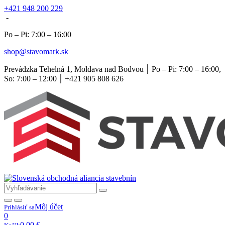
+421 948 200 229
-
Po – Pi: 7:00 – 16:00
shop@stavomark.sk
Prevádzka Tehelná 1, Moldava nad Bodvou ⎮ Po – Pi: 7:00 – 16:00,
So: 7:00 – 12:00 ⎮ +421 905 808 626
Môj účet
Prihlásiť sa
0
0,00
€