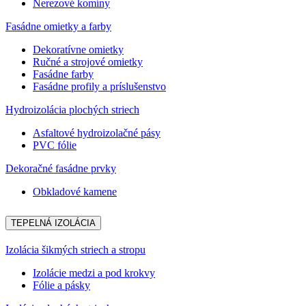
Nerezové komíny
Fasádne omietky a farby
Dekoratívne omietky
Ručné a strojové omietky
Fasádne farby
Fasádne profily a príslušenstvo
Hydroizolácia plochých striech
Asfaltové hydroizolačné pásy
PVC fólie
Dekoračné fasádne prvky
Obkladové kamene
TEPELNÁ IZOLÁCIA
Izolácia šikmých striech a stropu
Izolácie medzi a pod krokvy
Fólie a pásky