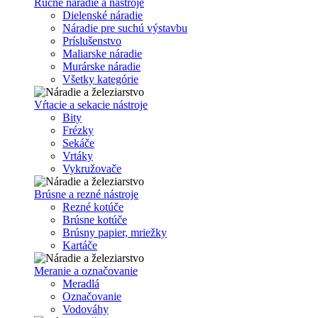
Ručné náradie a nástroje
Dielenské náradie
Náradie pre suchú výstavbu
Príslušenstvo
Maliarske náradie
Murárske náradie
Všetky kategórie
Vŕtacie a sekacie nástroje
Bity
Frézky
Sekáče
Vrtáky
Vykružovače
Brúsne a rezné nástroje
Rezné kotúče
Brúsne kotúče
Brúsny papier, mriežky
Kartáče
Meranie a označovanie
Meradlá
Označovanie
Vodováhy