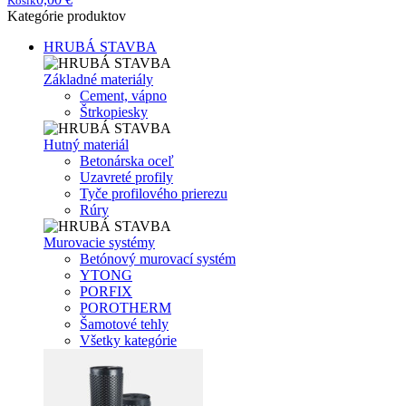
Košík
Kategórie produktov
HRUBÁ STAVBA
Základné materiály
Cement, vápno
Štrkopiesky
Hutný materiál
Betonárska oceľ
Uzavreté profily
Tyče profilového prierezu
Rúry
Murovacie systémy
Betónový murovací systém
YTONG
PORFIX
POROTHERM
Šamotové tehly
Všetky kategórie