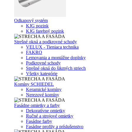
Odkapový systém
KJG pozink
KJG farebný pozink
Strešné okná a podkrovné schody
VELUX - Tieniaca technika
FAKRO
Lemovania a montážne doplnky
Podkrovné schody
Strešné okná do šikmých striech
Všetky kategórie
Komíny SCHIEDEL
Keramické komíny
Nerezové komíny
Fasádne omietky a farby
Dekoratívne omietky
Ručné a strojové omietky
Fasádne farby
Fasádne profily a príslušenstvo