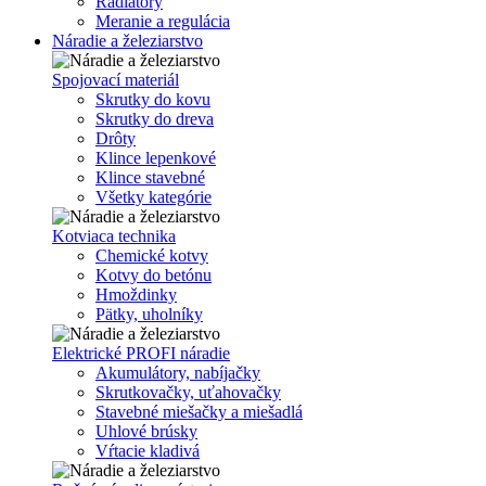
Radiátory
Meranie a regulácia
Náradie a železiarstvo
Spojovací materiál
Skrutky do kovu
Skrutky do dreva
Drôty
Klince lepenkové
Klince stavebné
Všetky kategórie
Kotviaca technika
Chemické kotvy
Kotvy do betónu
Hmoždinky
Pätky, uholníky
Elektrické PROFI náradie
Akumulátory, nabíjačky
Skrutkovačky, uťahovačky
Stavebné miešačky a miešadlá
Uhlové brúsky
Vŕtacie kladivá