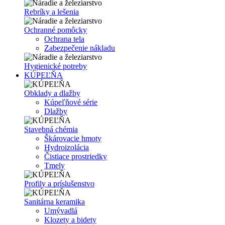
Rebríky a lešenia
Ochranné pomôcky
Ochrana tela
Zabezpečenie nákladu
Hygienické potreby
KÚPEĽŇA
Obklady a dlažby
Kúpeľňové série
Dlažby
Stavebná chémia
Škárovacie hmoty
Hydroizolácia
Čistiace prostriedky
Tmely
Profily a príslušenstvo
Sanitárna keramika
Umývadlá
Klozety a bidety