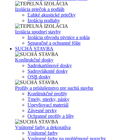
Izolácia priečok a podláh
Ľahké akustické priečky
Izolácia podlahy
Izolácia spodnej stavby
Izolácia obvodu pivnice a sokla
Separačné a ochranné fólie
SUCHÁ STAVBA
Konštrukčné dosky
Sadrokartónové dosky
Sadrovláknité dosky
OSB dosky
Profily a príslušenstvo pre suchú stavbu
Konštrukčné profily
Tmely, stierky, pásky
Upevňovací materiál
Závesné prvky
Ochranné profily a lišty
Vnútorné farby a dekoratíva
Vnútorné farby
Vnútorné farby na problémové povrchy