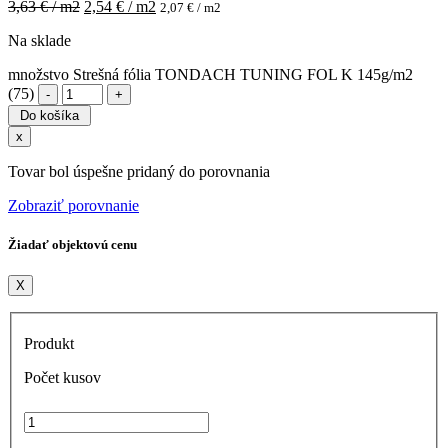
3,63
€ / m2
2,54
€ / m2
2,07
€ / m2
Na sklade
množstvo Strešná fólia TONDACH TUNING FOL K 145g/m2
(75)
Do košíka
x
Tovar bol úspešne pridaný do porovnania
Zobraziť porovnanie
Žiadať objektovú cenu
X
Produkt
Počet kusov