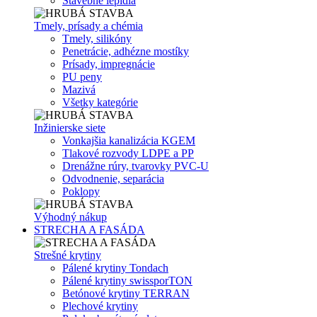
Stavebné lepidlá
Tmely, prísady a chémia
Tmely, silikóny
Penetrácie, adhézne mostíky
Prísady, impregnácie
PU peny
Mazivá
Všetky kategórie
Inžinierske siete
Vonkajšia kanalizácia KGEM
Tlakové rozvody LDPE a PP
Drenážne rúry, tvarovky PVC-U
Odvodnenie, separácia
Poklopy
Výhodný nákup
STRECHA A FASÁDA
Strešné krytiny
Pálené krytiny Tondach
Pálené krytiny swissporTON
Betónové krytiny TERRAN
Plechové krytiny