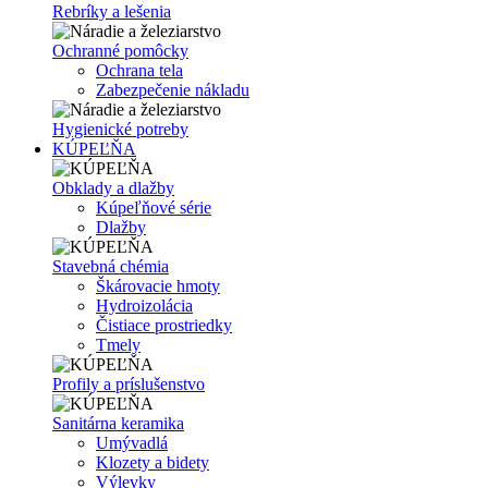
Rebríky a lešenia
Ochranné pomôcky
Ochrana tela
Zabezpečenie nákladu
Hygienické potreby
KÚPEĽŇA
Obklady a dlažby
Kúpeľňové série
Dlažby
Stavebná chémia
Škárovacie hmoty
Hydroizolácia
Čistiace prostriedky
Tmely
Profily a príslušenstvo
Sanitárna keramika
Umývadlá
Klozety a bidety
Výlevky