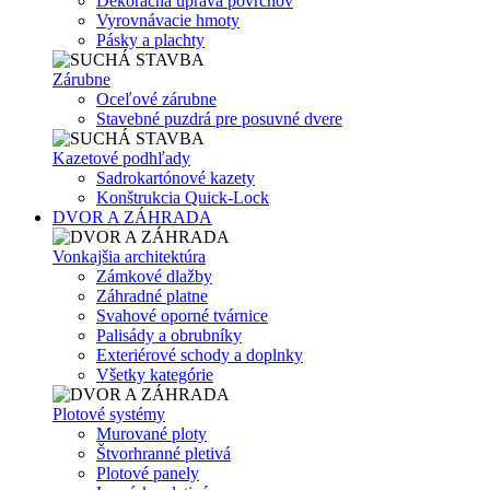
Dekoračná úprava povrchov
Vyrovnávacie hmoty
Pásky a plachty
Zárubne
Oceľové zárubne
Stavebné puzdrá pre posuvné dvere
Kazetové podhľady
Sadrokartónové kazety
Konštrukcia Quick-Lock
DVOR A ZÁHRADA
Vonkajšia architektúra
Zámkové dlažby
Záhradné platne
Svahové oporné tvárnice
Palisády a obrubníky
Exteriérové schody a doplnky
Všetky kategórie
Plotové systémy
Murované ploty
Štvorhranné pletivá
Plotové panely