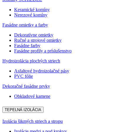
Keramické komíny
Nerezové komíny
Fasádne omietky a farby
Dekoratívne omietky
Ručné a strojové omietky
Fasádne farby
Fasádne profily a príslušenstvo
Hydroizolácia plochých striech
Asfaltové hydroizolačné pásy
PVC fólie
Dekoračné fasádne prvky
Obkladové kamene
TEPELNÁ IZOLÁCIA
Izolácia šikmých striech a stropu
Izolácie medzi a pod krokvy