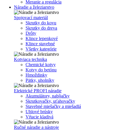
Meranie a regulácia
Náradie a železiarstvo
Spojovací materiál
Skrutky do kovu
Skrutky do dreva
Drôty
Klince lepenkové
Klince stavebné
Všetky kategórie
Kotviaca technika
Chemické kotvy
Kotvy do betónu
Hmoždinky
Pätky, uholníky
Elektrické PROFI náradie
Akumulátory, nabíjačky
Skrutkovačky, uťahovačky
Stavebné miešačky a miešadlá
Uhlové brúsky
Vŕtacie kladivá
Ručné náradie a nástroje