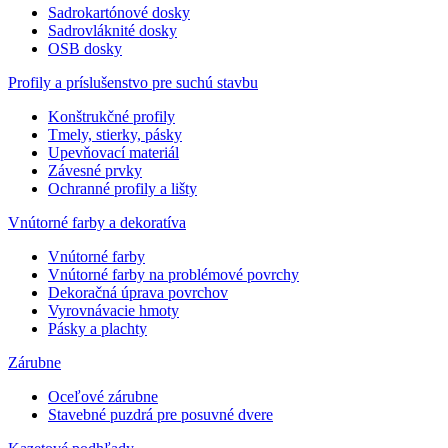
Sadrokartónové dosky
Sadrovláknité dosky
OSB dosky
Profily a príslušenstvo pre suchú stavbu
Konštrukčné profily
Tmely, stierky, pásky
Upevňovací materiál
Závesné prvky
Ochranné profily a lišty
Vnútorné farby a dekoratíva
Vnútorné farby
Vnútorné farby na problémové povrchy
Dekoračná úprava povrchov
Vyrovnávacie hmoty
Pásky a plachty
Zárubne
Oceľové zárubne
Stavebné puzdrá pre posuvné dvere