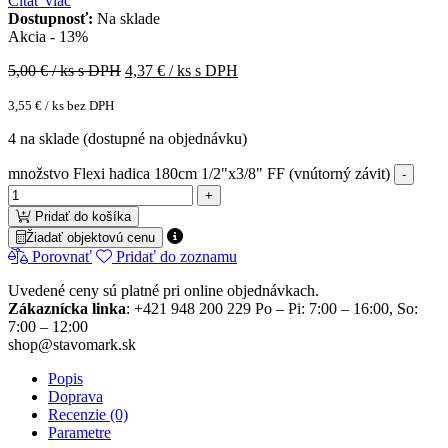
Čítať viac
Dostupnosť:
Na sklade
Akcia - 13%
5,00
€ / ks s DPH
4,37
€ / ks s DPH
3,55
€
/ ks bez DPH
4 na sklade (dostupné na objednávku)
množstvo Flexi hadica 180cm 1/2"x3/8" FF (vnútorný závit)
Pridať do košíka
Žiadať objektovú cenu
Porovnať
Pridať do zoznamu
Uvedené ceny sú platné pri online objednávkach.
Zákaznícka linka
: +421 948 200 229 Po – Pi: 7:00 – 16:00, So:
7:00 – 12:00
shop@stavomark.sk
Popis
Doprava
Recenzie (0)
Parametre