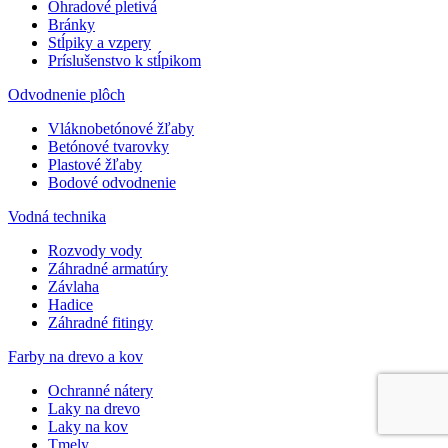
Ohradové pletivá
Bránky
Stĺpiky a vzpery
Príslušenstvo k stĺpikom
Odvodnenie plôch
Vláknobetónové žľaby
Betónové tvarovky
Plastové žľaby
Bodové odvodnenie
Vodná technika
Rozvody vody
Záhradné armatúry
Závlaha
Hadice
Záhradné fitingy
Farby na drevo a kov
Ochranné nátery
Laky na drevo
Laky na kov
Tmely