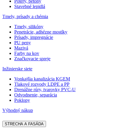
Potery, betóny
Stavebné lepidlá
Tmely, prísady a chémia
Tmely, silikóny
Penetrácie, adhézne mostíky
Prísady, impregnácie
PU peny
Mazivá
Farby na kov
Značkovacie spreje
Inžinierske siete
Vonkajšia kanalizácia KGEM
Tlakové rozvody LDPE a PP
Drenážne rúry, tvarovky PVC-U
Odvodnenie, separácia
Poklopy
Výhodný nákup
STRECHA A FASÁDA