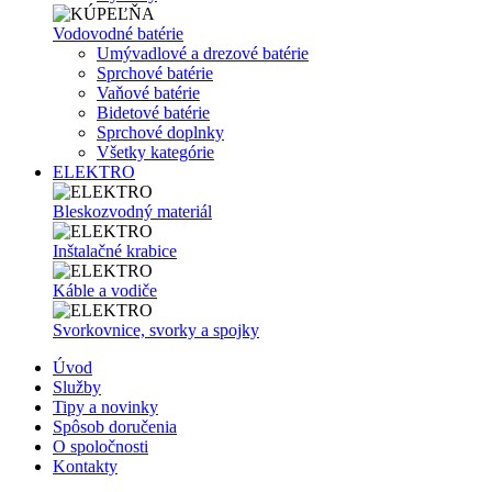
Vodovodné batérie
Umývadlové a drezové batérie
Sprchové batérie
Vaňové batérie
Bidetové batérie
Sprchové doplnky
Všetky kategórie
ELEKTRO
Bleskozvodný materiál
Inštalačné krabice
Káble a vodiče
Svorkovnice, svorky a spojky
Úvod
Služby
Tipy a novinky
Spôsob doručenia
O spoločnosti
Kontakty