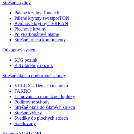
Strešné krytiny
Pálené krytiny Tondach
Pálené krytiny swissporTON
Betónové krytiny TERRAN
Plechové krytiny
Polykarbonátové platne
Strešné fólie a komponenty
Odkapový systém
KJG pozink
KJG farebný pozink
Strešné okná a podkrovné schody
VELUX - Tieniaca technika
FAKRO
Lemovania a montážne doplnky
Podkrovné schody
Strešné okná do šikmých striech
Strešné výlezy
Svetlíky do plochých striech
Svetlovody
Komíny SCHIEDEL