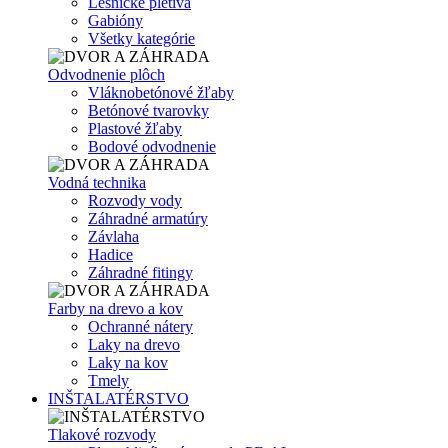
Lesnícke pletivá
Gabióny
Všetky kategórie
Odvodnenie plôch
Vláknobetónové žľaby
Betónové tvarovky
Plastové žľaby
Bodové odvodnenie
Vodná technika
Rozvody vody
Záhradné armatúry
Závlaha
Hadice
Záhradné fitingy
Farby na drevo a kov
Ochranné nátery
Laky na drevo
Laky na kov
Tmely
INŠTALATÉRSTVO
Tlakové rozvody