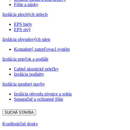
Fólie a pásky
Izolácia plochých striech
EPS biely
EPS sivý
Izolácia obvodových stien
Kontaktný zatepľovací systém
Izolácia priečok a podláh
Ľahké akustické priečky
Izolácia podlahy
Izolácia spodnej stavby
Izolácia obvodu pivnice a sokla
Separačné a ochranné fólie
SUCHÁ STAVBA
Konštrukčné dosky