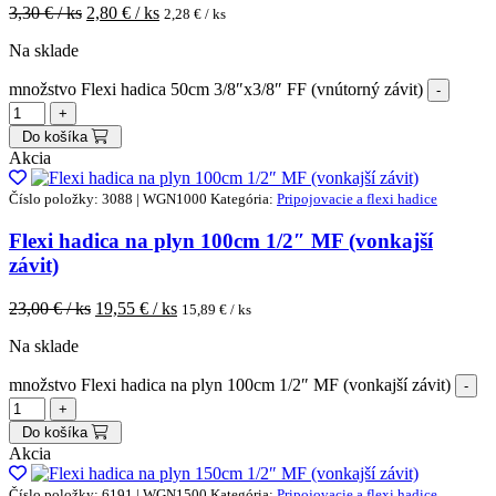
3,30
€ / ks
2,80
€ / ks
2,28
€ / ks
Na sklade
množstvo Flexi hadica 50cm 3/8″x3/8″ FF (vnútorný závit)
Do košíka
Akcia
Číslo položky: 3088 | WGN1000
Kategória:
Pripojovacie a flexi hadice
Flexi hadica na plyn 100cm 1/2″ MF (vonkajší
závit)
23,00
€ / ks
19,55
€ / ks
15,89
€ / ks
Na sklade
množstvo Flexi hadica na plyn 100cm 1/2″ MF (vonkajší závit)
Do košíka
Akcia
Číslo položky: 6191 | WGN1500
Kategória:
Pripojovacie a flexi hadice