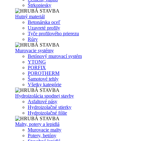
Štrkopiesky
Hutný materiál
Betonárska oceľ
Uzavreté profily
Tyče profilového prierezu
Rúry
Murovacie systémy
Betónový murovací systém
YTONG
PORFIX
POROTHERM
Šamotové tehly
Všetky kategórie
Hydroizolácia spodnej stavby
Asfaltové pásy
Hydroizolačné stierky
Hydroizolačné fólie
Malty, potery a lepidlá
Murovacie malty
Potery, betóny