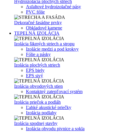
Hydroizolácia plochých striech
Asfaltové hydroizolačné pásy
PVC fólie
Dekoračné fasádne prvky
Obkladové kamene
TEPELNÁ IZOLÁCIA
Izolácia šikmých striech a stropu
Izolácie medzi a pod krokvy
Fólie a pásky
Izolácia plochých striech
EPS biely
EPS sivý
Izolácia obvodových stien
Kontaktný zatepľovací systém
Izolácia priečok a podláh
Ľahké akustické priečky
Izolácia podlahy
Izolácia spodnej stavby
Izolácia obvodu pivnice a sokla