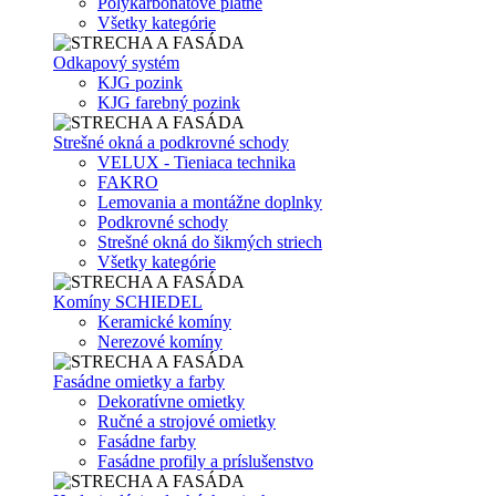
Polykarbonátové platne
Všetky kategórie
Odkapový systém
KJG pozink
KJG farebný pozink
Strešné okná a podkrovné schody
VELUX - Tieniaca technika
FAKRO
Lemovania a montážne doplnky
Podkrovné schody
Strešné okná do šikmých striech
Všetky kategórie
Komíny SCHIEDEL
Keramické komíny
Nerezové komíny
Fasádne omietky a farby
Dekoratívne omietky
Ručné a strojové omietky
Fasádne farby
Fasádne profily a príslušenstvo