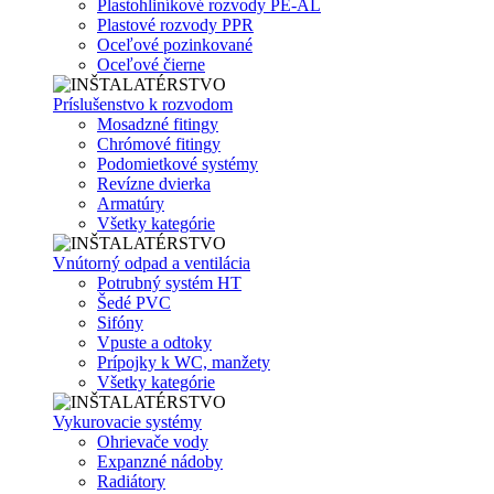
Plastohliníkové rozvody PE-AL
Plastové rozvody PPR
Oceľové pozinkované
Oceľové čierne
Príslušenstvo k rozvodom
Mosadzné fitingy
Chrómové fitingy
Podomietkové systémy
Revízne dvierka
Armatúry
Všetky kategórie
Vnútorný odpad a ventilácia
Potrubný systém HT
Šedé PVC
Sifóny
Vpuste a odtoky
Prípojky k WC, manžety
Všetky kategórie
Vykurovacie systémy
Ohrievače vody
Expanzné nádoby
Radiátory