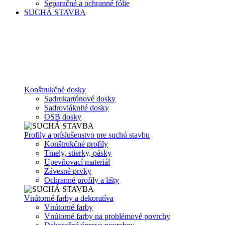
Separačné a ochranné fólie
SUCHÁ STAVBA
Konštrukčné dosky
Sadrokartónové dosky
Sadrovláknité dosky
OSB dosky
Profily a príslušenstvo pre suchú stavbu
Konštrukčné profily
Tmely, stierky, pásky
Upevňovací materiál
Závesné prvky
Ochranné profily a lišty
Vnútorné farby a dekoratíva
Vnútorné farby
Vnútorné farby na problémové povrchy