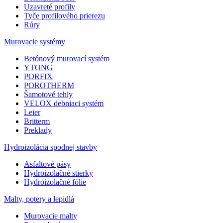
Uzavreté profily
Tyče profilového prierezu
Rúry
Murovacie systémy
Betónový murovací systém
YTONG
PORFIX
POROTHERM
Šamotové tehly
VELOX debniaci systém
Leier
Britterm
Preklady
Hydroizolácia spodnej stavby
Asfaltové pásy
Hydroizolačné stierky
Hydroizolačné fólie
Malty, potery a lepidlá
Murovacie malty