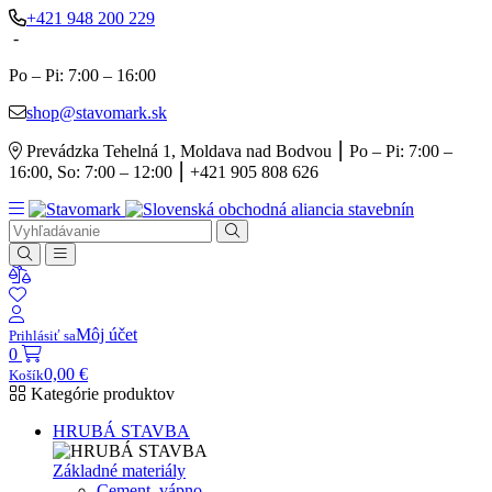
+421 948 200 229
-
Po – Pi: 7:00 – 16:00
shop@stavomark.sk
Prevádzka Tehelná 1, Moldava nad Bodvou ⎮ Po – Pi: 7:00 –
16:00, So: 7:00 – 12:00 ⎮ +421 905 808 626
Môj účet
Prihlásiť sa
0
0,00
€
Košík
Kategórie produktov
HRUBÁ STAVBA
Základné materiály
Cement, vápno