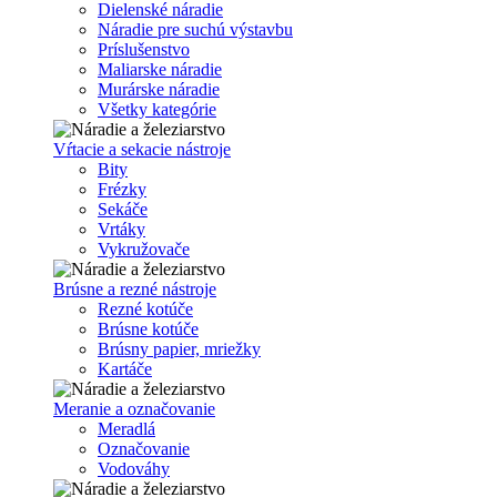
Dielenské náradie
Náradie pre suchú výstavbu
Príslušenstvo
Maliarske náradie
Murárske náradie
Všetky kategórie
Vŕtacie a sekacie nástroje
Bity
Frézky
Sekáče
Vrtáky
Vykružovače
Brúsne a rezné nástroje
Rezné kotúče
Brúsne kotúče
Brúsny papier, mriežky
Kartáče
Meranie a označovanie
Meradlá
Označovanie
Vodováhy