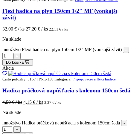
Flexi hadica na plyn 150cm 1/2″ MF (vonkajší
závit)
32,00
€ / ks
27,20
€ / ks
22,11
€ / ks
Na sklade
množstvo Flexi hadica na plyn 150cm 1/2″ MF (vonkajší závit)
Do košíka
Akcia
Číslo položky: 5157 | PNK/150
Kategória:
Pripojovacie a flexi hadice
Hadica práčková napúšťacia s kolenom 150cm šedá
4,50
€ / ks
4,15
€ / ks
3,37
€ / ks
Na sklade
množstvo Hadica práčková napúšťacia s kolenom 150cm šedá