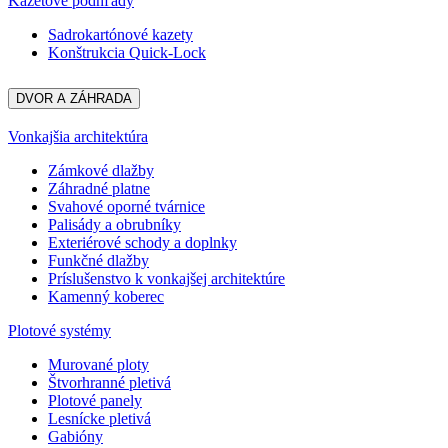
Kazetové podhľady
Sadrokartónové kazety
Konštrukcia Quick-Lock
DVOR A ZÁHRADA
Vonkajšia architektúra
Zámkové dlažby
Záhradné platne
Svahové oporné tvárnice
Palisády a obrubníky
Exteriérové schody a doplnky
Funkčné dlažby
Príslušenstvo k vonkajšej architektúre
Kamenný koberec
Plotové systémy
Murované ploty
Štvorhranné pletivá
Plotové panely
Lesnícke pletivá
Gabióny