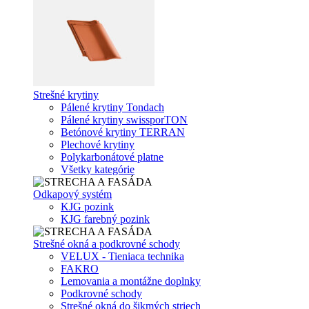
Strešné krytiny
Pálené krytiny Tondach
Pálené krytiny swissporTON
Betónové krytiny TERRAN
Plechové krytiny
Polykarbonátové platne
Všetky kategórie
Odkapový systém
KJG pozink
KJG farebný pozink
Strešné okná a podkrovné schody
VELUX - Tieniaca technika
FAKRO
Lemovania a montážne doplnky
Podkrovné schody
Strešné okná do šikmých striech