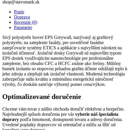
shop@stavomark.sk
Popis
Doprava
Recenzie (0)
Parametre
Sivý polystyrén Isover EPS Greywall, nazývaný aj grafitový
polystyrén, na zateplenie fasády, pre osvedčené fasádne
zatepľovacie systémy ETICS a aplikácie s najvyššími nárokmi na
izolačnú účinnosť. Izolačné dosky Greywall sú najnovším typom
EPS dosiek využívajúcim nanotechnológie pre profesionálne
zateplenie, bez obsahu CFC a HCFC známe ako freóny. Milióny
buniek izolantu so stopovou prísadou grafitu účinne odrážajú teplo k
jeho zdroju a zlepšujú tak izolačné vlastnosti. Moderná technológia
zabezpečuje stálu kvalitu a minimálnu energetickú náročnosť
výroby, čo doskám zaisťuje výborný pomer cena/výkon.
Optimalizované doručenie
Chceme vám tovar z nášho obchodu doručiť efektívne a bezpečne.
Najvhodnejší spôsob doručenia pre vás
vyberie náš špecialista
dopravy
podľa hmotnosti, dostupnosti tovaru a adresy doručenia.
Uvedené poplatky dopravcov sú orientačné a môžu sa líšiť od
konečnej ceny dopravy.