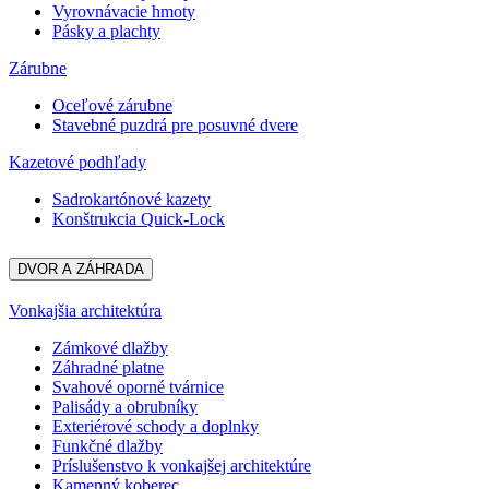
Vyrovnávacie hmoty
Pásky a plachty
Zárubne
Oceľové zárubne
Stavebné puzdrá pre posuvné dvere
Kazetové podhľady
Sadrokartónové kazety
Konštrukcia Quick-Lock
DVOR A ZÁHRADA
Vonkajšia architektúra
Zámkové dlažby
Záhradné platne
Svahové oporné tvárnice
Palisády a obrubníky
Exteriérové schody a doplnky
Funkčné dlažby
Príslušenstvo k vonkajšej architektúre
Kamenný koberec