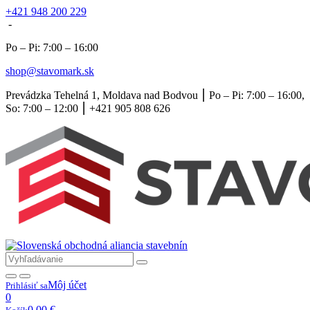
+421 948 200 229
-
Po – Pi: 7:00 – 16:00
shop@stavomark.sk
Prevádzka Tehelná 1, Moldava nad Bodvou ⎮ Po – Pi: 7:00 – 16:00,
So: 7:00 – 12:00 ⎮ +421 905 808 626
Môj účet
Prihlásiť sa
0
0,00
€