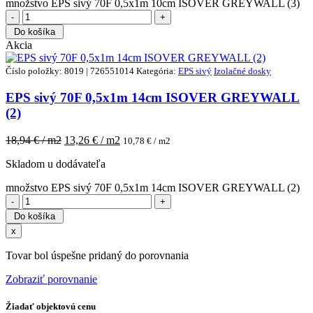
množstvo EPS sivý 70F 0,5x1m 10cm ISOVER GREYWALL (3)
Do košíka
Akcia
Číslo položky: 8019 | 726551014
Kategória:
EPS sivý
Izolačné dosky
EPS sivý 70F 0,5x1m 14cm ISOVER GREYWALL
(2)
18,94
€ / m2
13,26
€ / m2
10,78
€ / m2
Skladom u dodávateľa
množstvo EPS sivý 70F 0,5x1m 14cm ISOVER GREYWALL (2)
Do košíka
x
Tovar bol úspešne pridaný do porovnania
Zobraziť porovnanie
Žiadať objektovú cenu