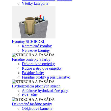
Všetky kategórie
Komíny SCHIEDEL
Keramické komíny
Nerezové komíny
Fasádne omietky a farby
Dekoratívne omietky
Ručné a strojové omietky
Fasádne farby
Fasádne profily a príslušenstvo
Hydroizolácia plochých striech
Asfaltové hydroizolačné pásy
PVC fólie
Dekoračné fasádne prvky
Obkladové kamene