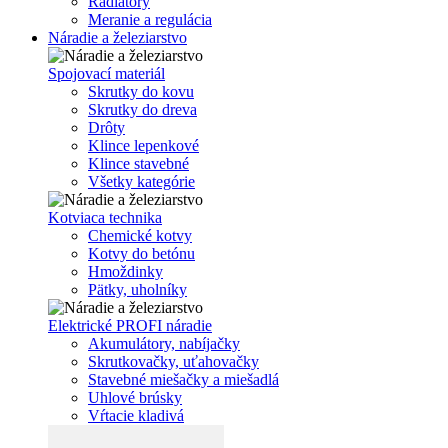
Radiátory
Meranie a regulácia
Náradie a železiarstvo
Spojovací materiál
Skrutky do kovu
Skrutky do dreva
Drôty
Klince lepenkové
Klince stavebné
Všetky kategórie
Kotviaca technika
Chemické kotvy
Kotvy do betónu
Hmoždinky
Pätky, uholníky
Elektrické PROFI náradie
Akumulátory, nabíjačky
Skrutkovačky, uťahovačky
Stavebné miešačky a miešadlá
Uhlové brúsky
Vŕtacie kladivá