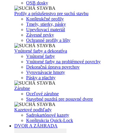
OSB dosky
Profily a príslušenstvo pre suchú stavbu
Konštrukčné profily
Tmely, stierky, pásky
Upevňovací materiál
Závesné prvky
Ochranné profily a lišty
Vnútorné farby a dekoratíva
Vnútorné farby
Vnútorné farby na problémové povrchy
Dekoračná úprava povrchov
Vyrovnávacie hmoty
Pásky a plachty
Zárubne
Oceľové zárubne
Stavebné puzdrá pre posuvné dvere
Kazetové podhľady
Sadrokartónové kazety
Konštrukcia Quick-Lock
DVOR A ZÁHRADA