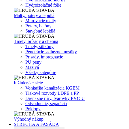
Hydroizolačné fólie
Malty, potery a lepidlá
Murovacie malty
Potery, betóny
Stavebné lepidlá
Tmely, prísady a chémia
Tmely, silikóny
Penetrácie, adhézne mostíky
Prísady, impregnácie
PU peny
Mazivá
Všetky kategórie
Inžinierske siete
Vonkajšia kanalizácia KGEM
Tlakové rozvody LDPE a PP
Drenážne rúry, tvarovky PVC-U
Odvodnenie, separácia
Poklopy
Výhodný nákup
STRECHA A FASÁDA