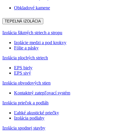
Obkladové kamene
TEPELNÁ IZOLÁCIA
Izolácia šikmých striech a stropu
Izolácie medzi a pod krokvy
Fólie a pásky
Izolácia plochých striech
EPS biely
EPS sivý
Izolácia obvodových stien
Kontaktný zatepľovací systém
Izolácia priečok a podláh
Ľahké akustické priečky
Izolácia podlahy
Izolácia spodnej stavby