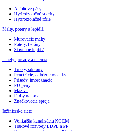
Asfaltové pásy
Hydroizolačné stierky
Hydroizolačné fólie
Malty, potery a lepidlá
Murovacie malty
Potery, betóny
Stavebné lepidlá
Tmely, prísady a chémia
Tmely, silikóny
Penetrácie, adhézne mostíky
Prísady, impregnácie
PU peny
Mazivá
Farby na kov
Značkovacie spreje
Inžinierske siete
Vonkajšia kanalizácia KGEM
Tlakové rozvody LDPE a PP