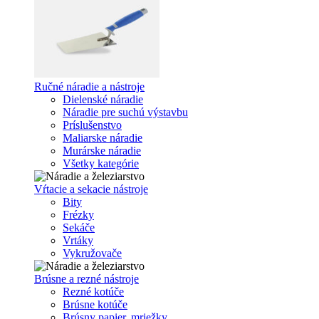
Ručné náradie a nástroje
Dielenské náradie
Náradie pre suchú výstavbu
Príslušenstvo
Maliarske náradie
Murárske náradie
Všetky kategórie
Vŕtacie a sekacie nástroje
Bity
Frézky
Sekáče
Vrtáky
Vykružovače
Brúsne a rezné nástroje
Rezné kotúče
Brúsne kotúče
Brúsny papier, mriežky