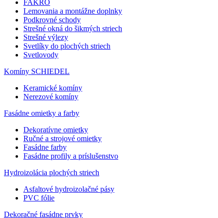
FAKRO
Lemovania a montážne doplnky
Podkrovné schody
Strešné okná do šikmých striech
Strešné výlezy
Svetlíky do plochých striech
Svetlovody
Komíny SCHIEDEL
Keramické komíny
Nerezové komíny
Fasádne omietky a farby
Dekoratívne omietky
Ručné a strojové omietky
Fasádne farby
Fasádne profily a príslušenstvo
Hydroizolácia plochých striech
Asfaltové hydroizolačné pásy
PVC fólie
Dekoračné fasádne prvky