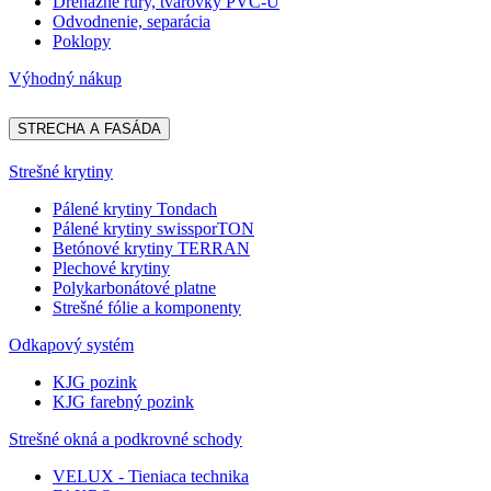
Drenážne rúry, tvarovky PVC-U
Odvodnenie, separácia
Poklopy
Výhodný nákup
STRECHA A FASÁDA
Strešné krytiny
Pálené krytiny Tondach
Pálené krytiny swissporTON
Betónové krytiny TERRAN
Plechové krytiny
Polykarbonátové platne
Strešné fólie a komponenty
Odkapový systém
KJG pozink
KJG farebný pozink
Strešné okná a podkrovné schody
VELUX - Tieniaca technika