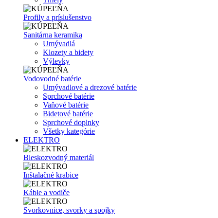
Profily a príslušenstvo
Sanitárna keramika
Umývadlá
Klozety a bidety
Výlevky
Vodovodné batérie
Umývadlové a drezové batérie
Sprchové batérie
Vaňové batérie
Bidetové batérie
Sprchové doplnky
Všetky kategórie
ELEKTRO
Bleskozvodný materiál
Inštalačné krabice
Káble a vodiče
Svorkovnice, svorky a spojky