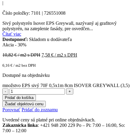
|
Číslo položky: 7101 | 726551008
Sivý polystyrén Isover EPS Greywall, nazývaný aj grafitový
polystyrén, na zateplenie fasády, pre osvedčen...
Čítať viac
Dostupnosť:
Skladom u dodávateľa
Akcia - 30%
10,82
€ / m2 s DPH
7,58
€ / m2 s DPH
6,16
€
/ m2 bez DPH
Dostupné na objednávku
množstvo EPS sivý 70F 0,5x1m 8cm ISOVER GREYWALL (3,5)
Pridať do košíka
Žiadať objektovú cenu
Porovnať
Pridať do zoznamu
Uvedené ceny sú platné pri online objednávkach.
Zákaznícka linka
: +421 948 200 229 Po – Pi: 7:00 – 16:00, So:
7:00 – 12:00