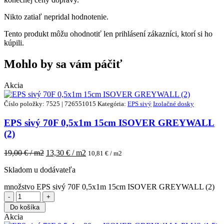
Nikto zatiaľ nepridal hodnotenie.
Tento produkt môžu ohodnotiť len prihlásení zákazníci, ktorí si ho
kúpili.
Mohlo by sa vám páčiť
Akcia
Číslo položky: 7525 | 726551015
Kategória:
EPS sivý
Izolačné dosky
EPS sivý 70F 0,5x1m 15cm ISOVER GREYWALL
(2)
19,00
€ / m2
13,30
€ / m2
10,81
€ / m2
Skladom u dodávateľa
množstvo EPS sivý 70F 0,5x1m 15cm ISOVER GREYWALL (2)
Do košíka
Akcia