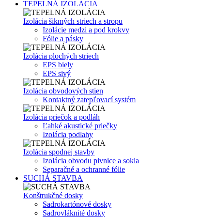
TEPELNÁ IZOLÁCIA
Izolácia šikmých striech a stropu
Izolácie medzi a pod krokvy
Fólie a pásky
Izolácia plochých striech
EPS biely
EPS sivý
Izolácia obvodových stien
Kontaktný zatepľovací systém
Izolácia priečok a podláh
Ľahké akustické priečky
Izolácia podlahy
Izolácia spodnej stavby
Izolácia obvodu pivnice a sokla
Separačné a ochranné fólie
SUCHÁ STAVBA
Konštrukčné dosky
Sadrokartónové dosky
Sadrovláknité dosky