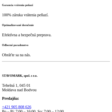
Garancia vrátenia peňazí
100% záruka vrátenia peňazí.
Optimalizované doručenie
Efektívna a bezpečná preprava.
Odborné poradenstvo
Obráťte sa na nás.
STAVOMARK, spol. s r.o.
Tehelná 1, 045 01
Moldava nad Bodvou
Predajňa:
+421 905 808 626
Po – Pi: 7:00 – 16:00, So: 7:00 – 12:00