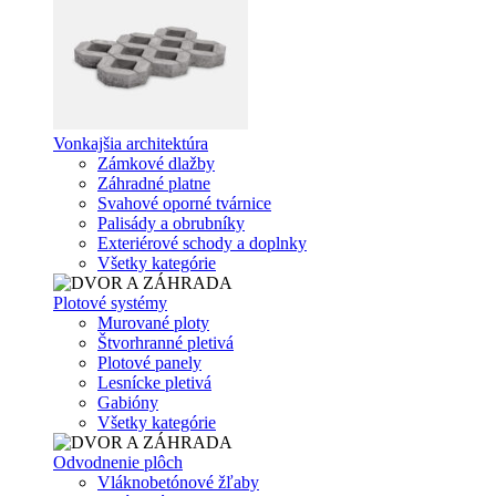
Vonkajšia architektúra
Zámkové dlažby
Záhradné platne
Svahové oporné tvárnice
Palisády a obrubníky
Exteriérové schody a doplnky
Všetky kategórie
Plotové systémy
Murované ploty
Štvorhranné pletivá
Plotové panely
Lesnícke pletivá
Gabióny
Všetky kategórie
Odvodnenie plôch
Vláknobetónové žľaby