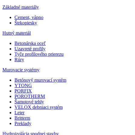
Základné materiály
Cement, vápno
Štrkopiesky
Hutný materiál
Betonárska oceľ
Uzavreté profily
Tyče profilového prierezu
Rúry
Murovacie systémy
Betónový murovací systém
YTONG
PORFIX
POROTHERM
Šamotové tehly
VELOX debniaci systém
Leier
Britterm
Preklady
Hydroizolácia spodnej stavby