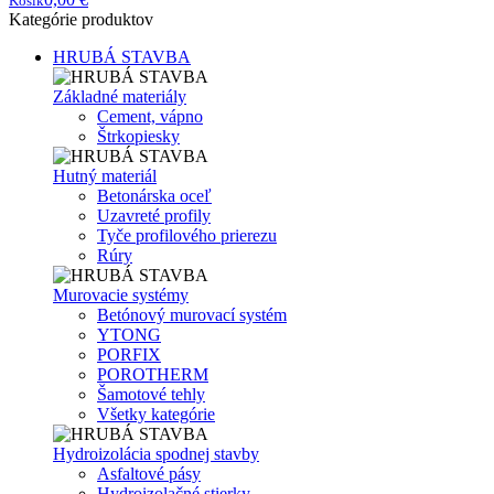
Košík
Kategórie produktov
HRUBÁ STAVBA
Základné materiály
Cement, vápno
Štrkopiesky
Hutný materiál
Betonárska oceľ
Uzavreté profily
Tyče profilového prierezu
Rúry
Murovacie systémy
Betónový murovací systém
YTONG
PORFIX
POROTHERM
Šamotové tehly
Všetky kategórie
Hydroizolácia spodnej stavby
Asfaltové pásy
Hydroizolačné stierky