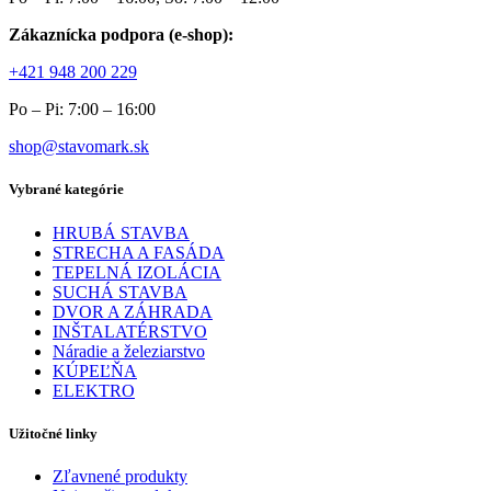
Zákaznícka podpora (e-shop):
+421 948 200 229
Po – Pi: 7:00 – 16:00
shop@stavomark.sk
Vybrané kategórie
HRUBÁ STAVBA
STRECHA A FASÁDA
TEPELNÁ IZOLÁCIA
SUCHÁ STAVBA
DVOR A ZÁHRADA
INŠTALATÉRSTVO
Náradie a železiarstvo
KÚPEĽŇA
ELEKTRO
Užitočné linky
Zľavnené produkty