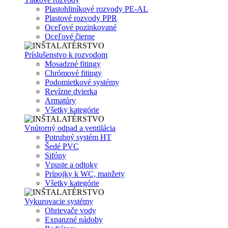
Plastohliníkové rozvody PE-AL
Plastové rozvody PPR
Oceľové pozinkované
Oceľové čierne
Príslušenstvo k rozvodom
Mosadzné fitingy
Chrómové fitingy
Podomietkové systémy
Revízne dvierka
Armatúry
Všetky kategórie
Vnútorný odpad a ventilácia
Potrubný systém HT
Šedé PVC
Sifóny
Vpuste a odtoky
Prípojky k WC, manžety
Všetky kategórie
Vykurovacie systémy
Ohrievače vody
Expanzné nádoby