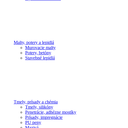
Malty, potery a lepidlá
Murovacie malty
Potery, betóny
Stavebné lepidlá
Tmely, prísady a chémia
Tmely, silikóny
Penetrácie, adhézne mostíky
Prísady, impregnácie
PU peny
Mazivá