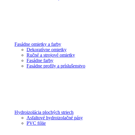
Fasádne omietky a farby
Dekoratívne omietky
Ručné a strojové omietky
Fasádne farby
Fasádne profily a príslušenstvo
Hydroizolácia plochých striech
Asfaltové hydroizolačné pásy
PVC fólie