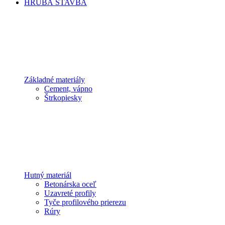
HRUBÁ STAVBA
Základné materiály
Cement, vápno
Štrkopiesky
Hutný materiál
Betonárska oceľ
Uzavreté profily
Tyče profilového prierezu
Rúry