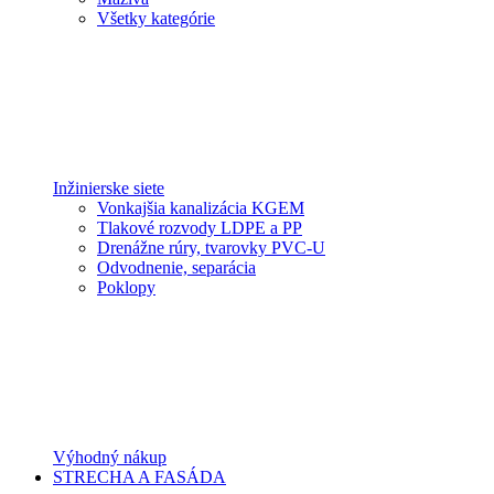
Všetky kategórie
Inžinierske siete
Vonkajšia kanalizácia KGEM
Tlakové rozvody LDPE a PP
Drenážne rúry, tvarovky PVC-U
Odvodnenie, separácia
Poklopy
Výhodný nákup
STRECHA A FASÁDA