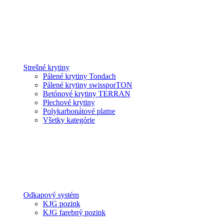
Strešné krytiny
Pálené krytiny Tondach
Pálené krytiny swissporTON
Betónové krytiny TERRAN
Plechové krytiny
Polykarbonátové platne
Všetky kategórie
Odkapový systém
KJG pozink
KJG farebný pozink