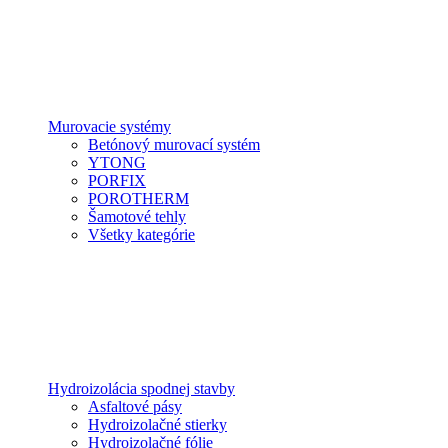
Murovacie systémy
Betónový murovací systém
YTONG
PORFIX
POROTHERM
Šamotové tehly
Všetky kategórie
Hydroizolácia spodnej stavby
Asfaltové pásy
Hydroizolačné stierky
Hydroizolačné fólie