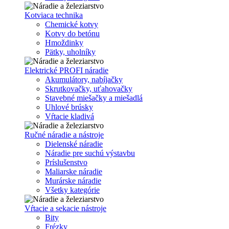
Kotviaca technika
Chemické kotvy
Kotvy do betónu
Hmoždinky
Pätky, uholníky
Elektrické PROFI náradie
Akumulátory, nabíjačky
Skrutkovačky, uťahovačky
Stavebné miešačky a miešadlá
Uhlové brúsky
Vŕtacie kladivá
Ručné náradie a nástroje
Dielenské náradie
Náradie pre suchú výstavbu
Príslušenstvo
Maliarske náradie
Murárske náradie
Všetky kategórie
Vŕtacie a sekacie nástroje
Bity
Frézky