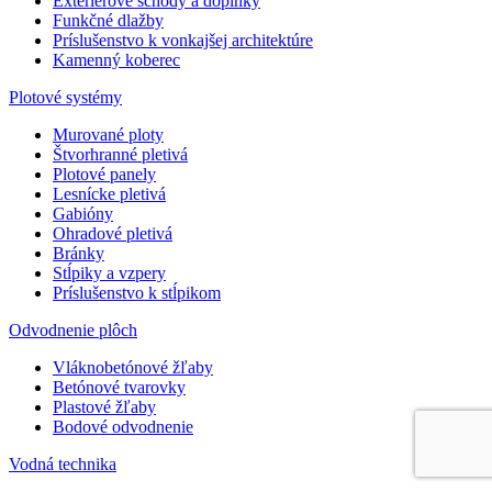
Exteriérové schody a doplnky
Funkčné dlažby
Príslušenstvo k vonkajšej architektúre
Kamenný koberec
Plotové systémy
Murované ploty
Štvorhranné pletivá
Plotové panely
Lesnícke pletivá
Gabióny
Ohradové pletivá
Bránky
Stĺpiky a vzpery
Príslušenstvo k stĺpikom
Odvodnenie plôch
Vláknobetónové žľaby
Betónové tvarovky
Plastové žľaby
Bodové odvodnenie
Vodná technika