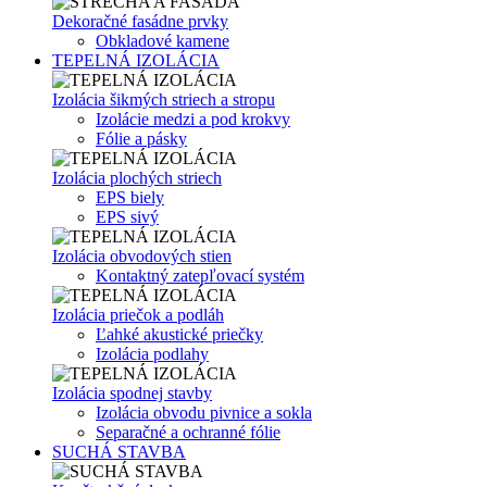
Dekoračné fasádne prvky
Obkladové kamene
TEPELNÁ IZOLÁCIA
Izolácia šikmých striech a stropu
Izolácie medzi a pod krokvy
Fólie a pásky
Izolácia plochých striech
EPS biely
EPS sivý
Izolácia obvodových stien
Kontaktný zatepľovací systém
Izolácia priečok a podláh
Ľahké akustické priečky
Izolácia podlahy
Izolácia spodnej stavby
Izolácia obvodu pivnice a sokla
Separačné a ochranné fólie
SUCHÁ STAVBA