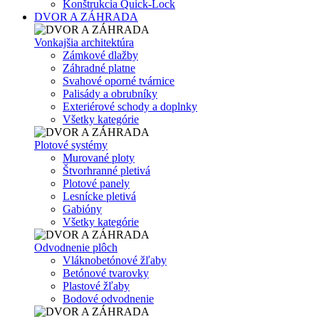
Konštrukcia Quick-Lock
DVOR A ZÁHRADA
Vonkajšia architektúra
Zámkové dlažby
Záhradné platne
Svahové oporné tvárnice
Palisády a obrubníky
Exteriérové schody a doplnky
Všetky kategórie
Plotové systémy
Murované ploty
Štvorhranné pletivá
Plotové panely
Lesnícke pletivá
Gabióny
Všetky kategórie
Odvodnenie plôch
Vláknobetónové žľaby
Betónové tvarovky
Plastové žľaby
Bodové odvodnenie