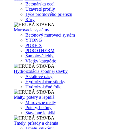
Betonárska oceľ
Uzavreté profily
Tyče profilového prierezu
Rúry
Murovacie systémy
Betónový murovací systém
YTONG
PORFIX
POROTHERM
Šamotové tehly
Všetky kategórie
Hydroizolácia spodnej stavby
Asfaltové pásy
Hydroizolačné stierky
Hydroizolačné fólie
Malty, potery a lepidlá
Murovacie malty
Potery, betóny
Stavebné lepidlá
Tmely, prísady a chémia
Tmely, silikóny