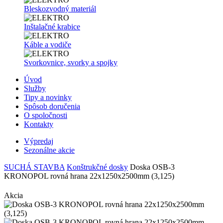
Bleskozvodný materiál
Inštalačné krabice
Káble a vodiče
Svorkovnice, svorky a spojky
Úvod
Služby
Tipy a novinky
Spôsob doručenia
O spoločnosti
Kontakty
Výpredaj
Sezonálne akcie
SUCHÁ STAVBA
Konštrukčné dosky
Doska OSB-3
KRONOPOL rovná hrana 22x1250x2500mm (3,125)
Akcia