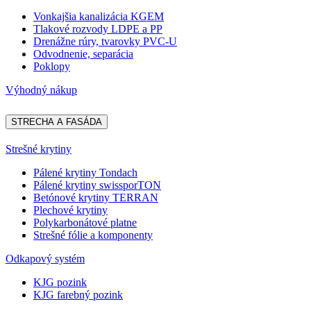
Vonkajšia kanalizácia KGEM
Tlakové rozvody LDPE a PP
Drenážne rúry, tvarovky PVC-U
Odvodnenie, separácia
Poklopy
Výhodný nákup
STRECHA A FASÁDA
Strešné krytiny
Pálené krytiny Tondach
Pálené krytiny swissporTON
Betónové krytiny TERRAN
Plechové krytiny
Polykarbonátové platne
Strešné fólie a komponenty
Odkapový systém
KJG pozink
KJG farebný pozink