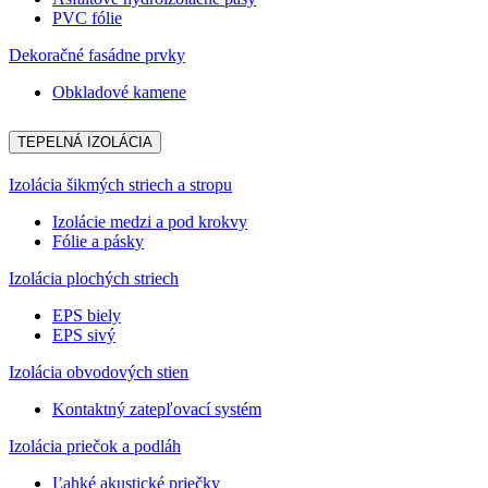
PVC fólie
Dekoračné fasádne prvky
Obkladové kamene
TEPELNÁ IZOLÁCIA
Izolácia šikmých striech a stropu
Izolácie medzi a pod krokvy
Fólie a pásky
Izolácia plochých striech
EPS biely
EPS sivý
Izolácia obvodových stien
Kontaktný zatepľovací systém
Izolácia priečok a podláh
Ľahké akustické priečky