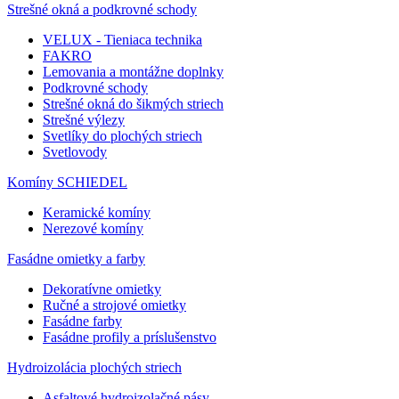
Strešné okná a podkrovné schody
VELUX - Tieniaca technika
FAKRO
Lemovania a montážne doplnky
Podkrovné schody
Strešné okná do šikmých striech
Strešné výlezy
Svetlíky do plochých striech
Svetlovody
Komíny SCHIEDEL
Keramické komíny
Nerezové komíny
Fasádne omietky a farby
Dekoratívne omietky
Ručné a strojové omietky
Fasádne farby
Fasádne profily a príslušenstvo
Hydroizolácia plochých striech
Asfaltové hydroizolačné pásy