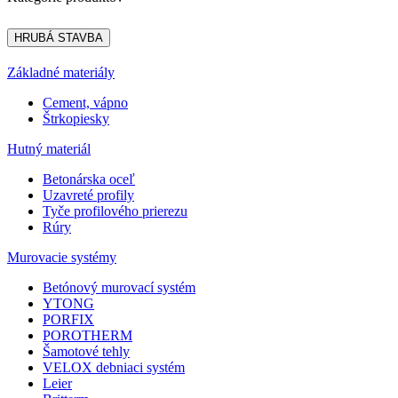
HRUBÁ STAVBA
Základné materiály
Cement, vápno
Štrkopiesky
Hutný materiál
Betonárska oceľ
Uzavreté profily
Tyče profilového prierezu
Rúry
Murovacie systémy
Betónový murovací systém
YTONG
PORFIX
POROTHERM
Šamotové tehly
VELOX debniaci systém
Leier