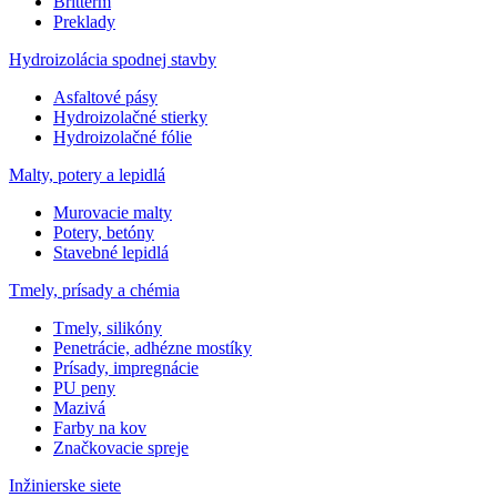
Britterm
Preklady
Hydroizolácia spodnej stavby
Asfaltové pásy
Hydroizolačné stierky
Hydroizolačné fólie
Malty, potery a lepidlá
Murovacie malty
Potery, betóny
Stavebné lepidlá
Tmely, prísady a chémia
Tmely, silikóny
Penetrácie, adhézne mostíky
Prísady, impregnácie
PU peny
Mazivá
Farby na kov
Značkovacie spreje
Inžinierske siete