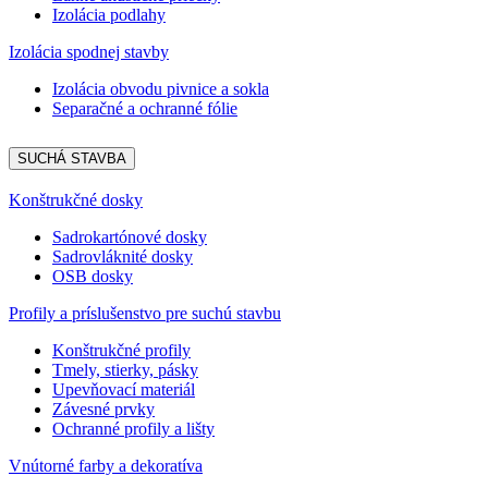
Izolácia podlahy
Izolácia spodnej stavby
Izolácia obvodu pivnice a sokla
Separačné a ochranné fólie
SUCHÁ STAVBA
Konštrukčné dosky
Sadrokartónové dosky
Sadrovláknité dosky
OSB dosky
Profily a príslušenstvo pre suchú stavbu
Konštrukčné profily
Tmely, stierky, pásky
Upevňovací materiál
Závesné prvky
Ochranné profily a lišty
Vnútorné farby a dekoratíva