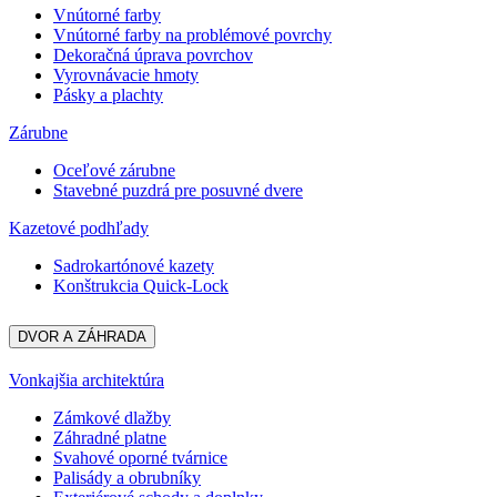
Vnútorné farby
Vnútorné farby na problémové povrchy
Dekoračná úprava povrchov
Vyrovnávacie hmoty
Pásky a plachty
Zárubne
Oceľové zárubne
Stavebné puzdrá pre posuvné dvere
Kazetové podhľady
Sadrokartónové kazety
Konštrukcia Quick-Lock
DVOR A ZÁHRADA
Vonkajšia architektúra
Zámkové dlažby
Záhradné platne
Svahové oporné tvárnice
Palisády a obrubníky