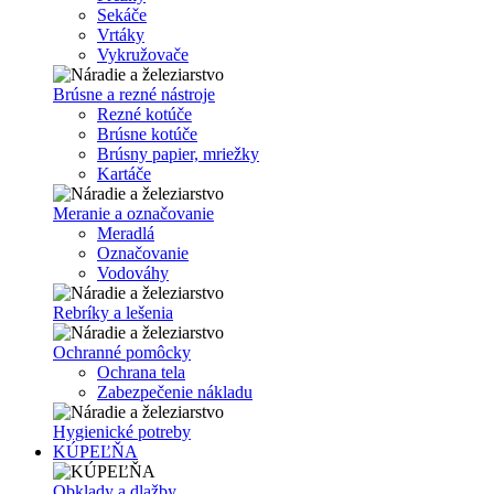
Sekáče
Vrtáky
Vykružovače
Brúsne a rezné nástroje
Rezné kotúče
Brúsne kotúče
Brúsny papier, mriežky
Kartáče
Meranie a označovanie
Meradlá
Označovanie
Vodováhy
Rebríky a lešenia
Ochranné pomôcky
Ochrana tela
Zabezpečenie nákladu
Hygienické potreby
KÚPEĽŇA
Obklady a dlažby