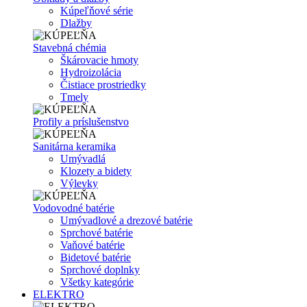
Kúpeľňové série
Dlažby
Stavebná chémia
Škárovacie hmoty
Hydroizolácia
Čistiace prostriedky
Tmely
Profily a príslušenstvo
Sanitárna keramika
Umývadlá
Klozety a bidety
Výlevky
Vodovodné batérie
Umývadlové a drezové batérie
Sprchové batérie
Vaňové batérie
Bidetové batérie
Sprchové doplnky
Všetky kategórie
ELEKTRO