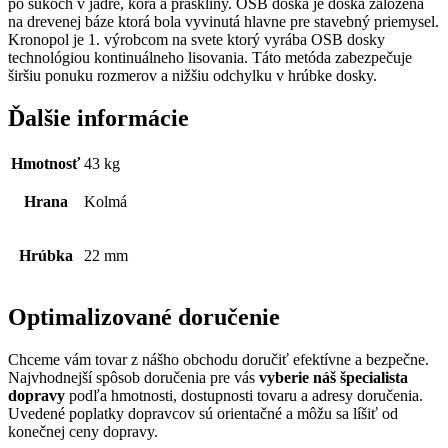
po sukoch v jadre, kôra a praskliny. OSB doska je doska založená
na drevenej báze ktorá bola vyvinutá hlavne pre stavebný priemysel.
Kronopol je 1. výrobcom na svete ktorý vyrába OSB dosky
technológiou kontinuálneho lisovania. Táto metóda zabezpečuje
širšiu ponuku rozmerov a nižšiu odchylku v hrúbke dosky.
Ďalšie informácie
Hmotnosť
43 kg
Hrana
Kolmá
Hrúbka
22 mm
Optimalizované doručenie
Chceme vám tovar z nášho obchodu doručiť efektívne a bezpečne.
Najvhodnejší spôsob doručenia pre vás
vyberie náš špecialista
dopravy
podľa hmotnosti, dostupnosti tovaru a adresy doručenia.
Uvedené poplatky dopravcov sú orientačné a môžu sa líšiť od
konečnej ceny dopravy.