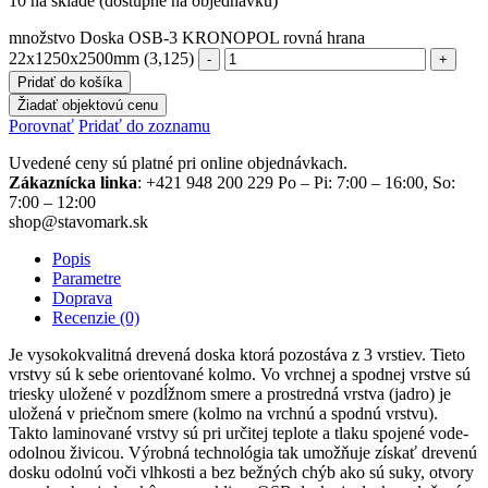
10 na sklade (dostupné na objednávku)
množstvo Doska OSB-3 KRONOPOL rovná hrana
22x1250x2500mm (3,125)
Pridať do košíka
Žiadať objektovú cenu
Porovnať
Pridať do zoznamu
Uvedené ceny sú platné pri online objednávkach.
Zákaznícka linka
: +421 948 200 229 Po – Pi: 7:00 – 16:00, So:
7:00 – 12:00
shop@stavomark.sk
Popis
Parametre
Doprava
Recenzie (0)
Je vysokokvalitná drevená doska ktorá pozostáva z 3 vrstiev. Tieto
vrstvy sú k sebe orientované kolmo. Vo vrchnej a spodnej vrstve sú
triesky uložené v pozdĺžnom smere a prostredná vrstva (jadro) je
uložená v priečnom smere (kolmo na vrchnú a spodnú vrstvu).
Takto laminované vrstvy sú pri určitej teplote a tlaku spojené vode-
odolnou živicou. Výrobná technológia tak umožňuje získať drevenú
dosku odolnú voči vlhkosti a bez bežných chýb ako sú suky, otvory