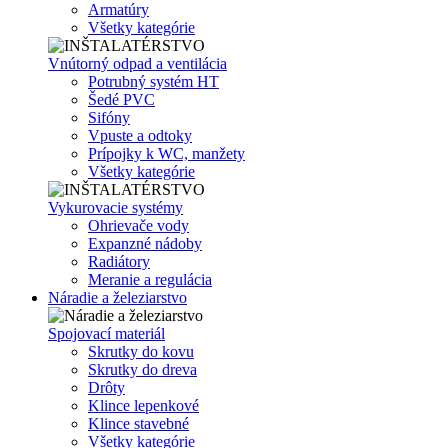
Armatúry
Všetky kategórie
Vnútorný odpad a ventilácia
Potrubný systém HT
Šedé PVC
Sifóny
Vpuste a odtoky
Prípojky k WC, manžety
Všetky kategórie
Vykurovacie systémy
Ohrievače vody
Expanzné nádoby
Radiátory
Meranie a regulácia
Náradie a železiarstvo
Spojovací materiál
Skrutky do kovu
Skrutky do dreva
Drôty
Klince lepenkové
Klince stavebné
Všetky kategórie