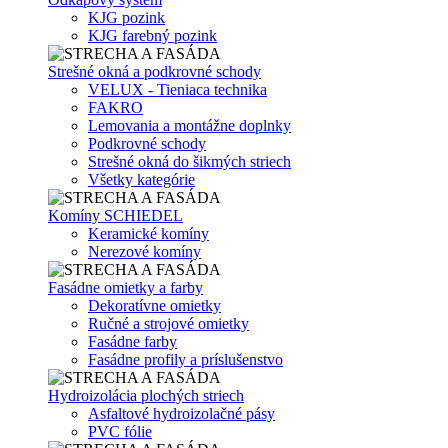
KJG pozink
KJG farebný pozink
Strešné okná a podkrovné schody
VELUX - Tieniaca technika
FAKRO
Lemovania a montážne doplnky
Podkrovné schody
Strešné okná do šikmých striech
Všetky kategórie
Komíny SCHIEDEL
Keramické komíny
Nerezové komíny
Fasádne omietky a farby
Dekoratívne omietky
Ručné a strojové omietky
Fasádne farby
Fasádne profily a príslušenstvo
Hydroizolácia plochých striech
Asfaltové hydroizolačné pásy
PVC fólie