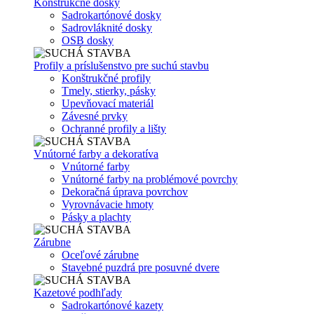
Konštrukčné dosky
Sadrokartónové dosky
Sadrovláknité dosky
OSB dosky
Profily a príslušenstvo pre suchú stavbu
Konštrukčné profily
Tmely, stierky, pásky
Upevňovací materiál
Závesné prvky
Ochranné profily a lišty
Vnútorné farby a dekoratíva
Vnútorné farby
Vnútorné farby na problémové povrchy
Dekoračná úprava povrchov
Vyrovnávacie hmoty
Pásky a plachty
Zárubne
Oceľové zárubne
Stavebné puzdrá pre posuvné dvere
Kazetové podhľady
Sadrokartónové kazety