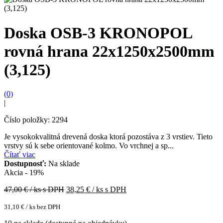
Doska OSB-3 KRONOPOL
rovná hrana 22x1250x2500mm
(3,125)
(0)
|
Číslo položky: 2294
Je vysokokvalitná drevená doska ktorá pozostáva z 3 vrstiev. Tieto
vrstvy sú k sebe orientované kolmo. Vo vrchnej a sp...
Čítať viac
Dostupnosť:
Na sklade
Akcia - 19%
47,00
€ / ks s DPH
38,25
€ / ks s DPH
31,10
€
/ ks bez DPH