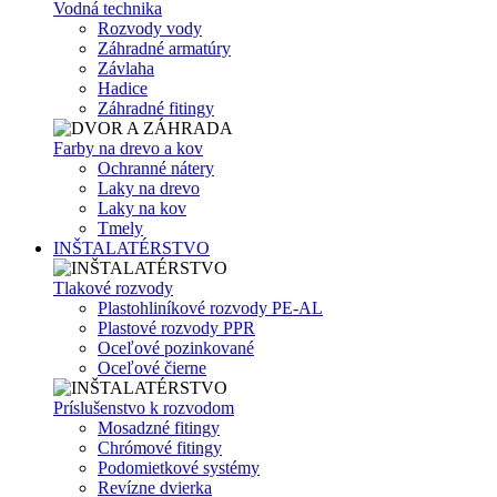
Vodná technika
Rozvody vody
Záhradné armatúry
Závlaha
Hadice
Záhradné fitingy
Farby na drevo a kov
Ochranné nátery
Laky na drevo
Laky na kov
Tmely
INŠTALATÉRSTVO
Tlakové rozvody
Plastohliníkové rozvody PE-AL
Plastové rozvody PPR
Oceľové pozinkované
Oceľové čierne
Príslušenstvo k rozvodom
Mosadzné fitingy
Chrómové fitingy
Podomietkové systémy
Revízne dvierka