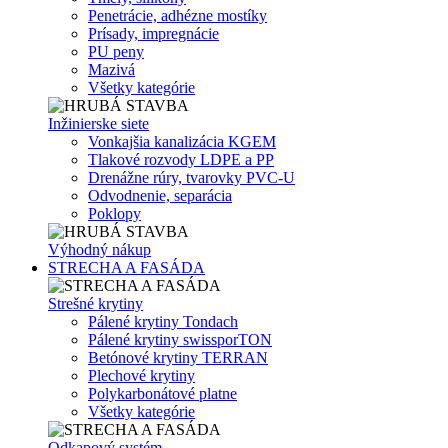
Penetrácie, adhézne mostíky
Prísady, impregnácie
PU peny
Mazivá
Všetky kategórie
Inžinierske siete
Vonkajšia kanalizácia KGEM
Tlakové rozvody LDPE a PP
Drenážne rúry, tvarovky PVC-U
Odvodnenie, separácia
Poklopy
Výhodný nákup
STRECHA A FASÁDA
Strešné krytiny
Pálené krytiny Tondach
Pálené krytiny swissporTON
Betónové krytiny TERRAN
Plechové krytiny
Polykarbonátové platne
Všetky kategórie
Odkapový systém