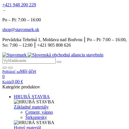
+421 948 200 229
-
Po – Pi: 7:00 – 16:00
shop@stavomark.sk
Prevádzka Tehelná 1, Moldava nad Bodvou ⎮ Po – Pi: 7:00 – 16:00,
So: 7:00 – 12:00 ⎮ +421 905 808 626
Môj účet
Prihlásiť sa
0
0,00
€
Košík
Kategórie produktov
HRUBÁ STAVBA
Základné materiály
Cement, vápno
Štrkopiesky
Hutný materiál