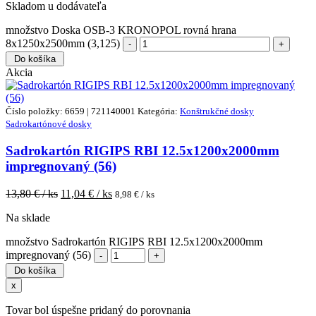
Skladom u dodávateľa
množstvo Doska OSB-3 KRONOPOL rovná hrana
8x1250x2500mm (3,125)
Do košíka
Akcia
Číslo položky: 6659 | 721140001
Kategória:
Konštrukčné dosky
Sadrokartónové dosky
Sadrokartón RIGIPS RBI 12.5x1200x2000mm
impregnovaný (56)
13,80
€ / ks
11,04
€ / ks
8,98
€ / ks
Na sklade
množstvo Sadrokartón RIGIPS RBI 12.5x1200x2000mm
impregnovaný (56)
Do košíka
x
Tovar bol úspešne pridaný do porovnania