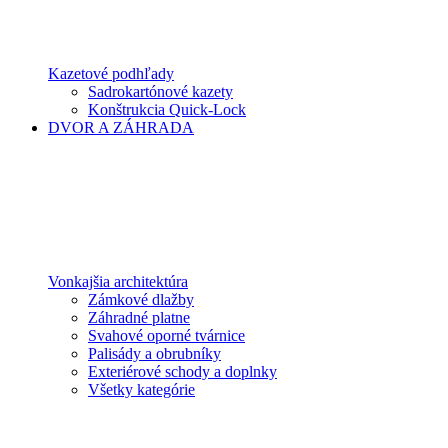
Kazetové podhľady
Sadrokartónové kazety
Konštrukcia Quick-Lock
DVOR A ZÁHRADA
Vonkajšia architektúra
Zámkové dlažby
Záhradné platne
Svahové oporné tvárnice
Palisády a obrubníky
Exteriérové schody a doplnky
Všetky kategórie