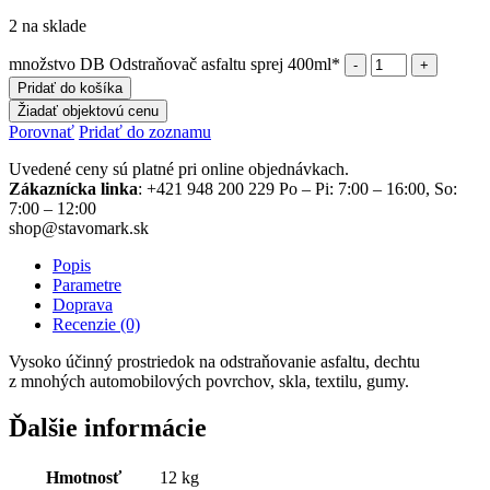
2 na sklade
množstvo DB Odstraňovač asfaltu sprej 400ml*
Pridať do košíka
Žiadať objektovú cenu
Porovnať
Pridať do zoznamu
Uvedené ceny sú platné pri online objednávkach.
Zákaznícka linka
: +421 948 200 229 Po – Pi: 7:00 – 16:00, So:
7:00 – 12:00
shop@stavomark.sk
Popis
Parametre
Doprava
Recenzie (0)
Vysoko účinný prostriedok na odstraňovanie asfaltu, dechtu
z mnohých automobilových povrchov, skla, textilu, gumy.
Ďalšie informácie
Hmotnosť
12 kg