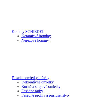
Komíny SCHIEDEL
Keramické komíny
Nerezové komíny
Fasádne omietky a farby
Dekoratívne omietky
Ručné a strojové omietky
Fasádne farby
Fasádne profily a príslušenstvo