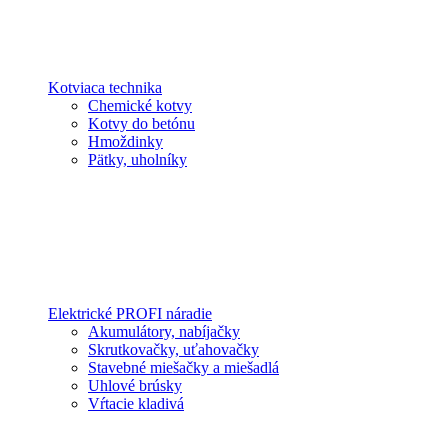
Kotviaca technika
Chemické kotvy
Kotvy do betónu
Hmoždinky
Pätky, uholníky
Elektrické PROFI náradie
Akumulátory, nabíjačky
Skrutkovačky, uťahovačky
Stavebné miešačky a miešadlá
Uhlové brúsky
Vŕtacie kladivá