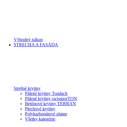
Výhodný nákup
STRECHA A FASÁDA
Strešné krytiny
Pálené krytiny Tondach
Pálené krytiny swissporTON
Betónové krytiny TERRAN
Plechové krytiny
Polykarbonátové platne
Všetky kategórie