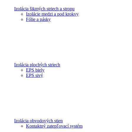
Izolácia šikmých striech a stropu
Izolácie medzi a pod krokvy
Fólie a pásky
Izolácia plochých striech
EPS biely
EPS sivý
Izolácia obvodových stien
Kontaktný zatepľovací systém