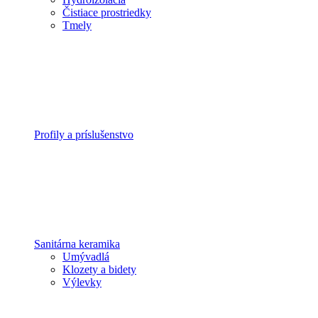
Čistiace prostriedky
Tmely
Profily a príslušenstvo
Sanitárna keramika
Umývadlá
Klozety a bidety
Výlevky