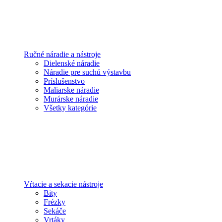
Ručné náradie a nástroje
Dielenské náradie
Náradie pre suchú výstavbu
Príslušenstvo
Maliarske náradie
Murárske náradie
Všetky kategórie
Vŕtacie a sekacie nástroje
Bity
Frézky
Sekáče
Vrtáky