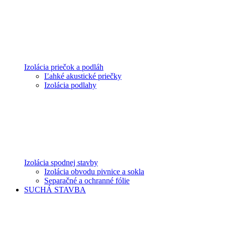
Izolácia priečok a podláh
Ľahké akustické priečky
Izolácia podlahy
Izolácia spodnej stavby
Izolácia obvodu pivnice a sokla
Separačné a ochranné fólie
SUCHÁ STAVBA