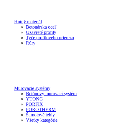
Hutný materiál
Betonárska oceľ
Uzavreté profily
Tyče profilového prierezu
Rúry
Murovacie systémy
Betónový murovací systém
YTONG
PORFIX
POROTHERM
Šamotové tehly
Všetky kategórie