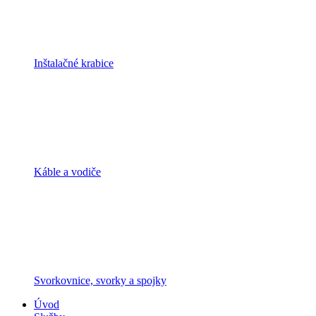
Inštalačné krabice
Káble a vodiče
Svorkovnice, svorky a spojky
Úvod