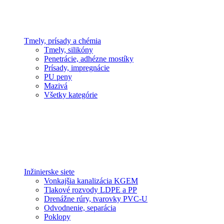
Tmely, prísady a chémia
Tmely, silikóny
Penetrácie, adhézne mostíky
Prísady, impregnácie
PU peny
Mazivá
Všetky kategórie
Inžinierske siete
Vonkajšia kanalizácia KGEM
Tlakové rozvody LDPE a PP
Drenážne rúry, tvarovky PVC-U
Odvodnenie, separácia
Poklopy