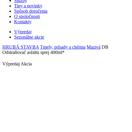
Služby
Tipy a novinky
Spôsob doručenia
O spoločnosti
Kontakty
Výpredaj
Sezonálne akcie
HRUBÁ STAVBA
Tmely, prísady a chémia
Mazivá
DB
Odstraňovač asfaltu sprej 400ml*
Výpredaj
Akcia