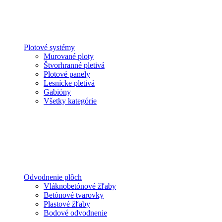
Plotové systémy
Murované ploty
Štvorhranné pletivá
Plotové panely
Lesnícke pletivá
Gabióny
Všetky kategórie
Odvodnenie plôch
Vláknobetónové žľaby
Betónové tvarovky
Plastové žľaby
Bodové odvodnenie