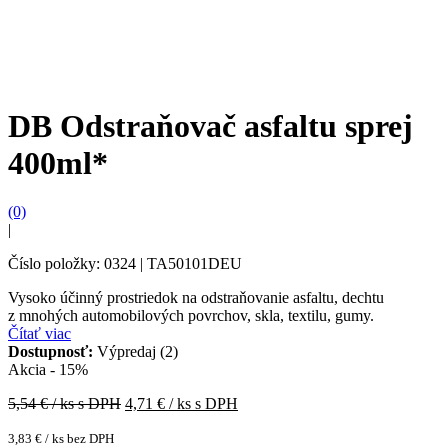
DB Odstraňovač asfaltu sprej
400ml*
(0)
|
Číslo položky: 0324 | TA50101DEU
Vysoko účinný prostriedok na odstraňovanie asfaltu, dechtu
z mnohých automobilových povrchov, skla, textilu, gumy.
Čítať viac
Dostupnosť:
Výpredaj (2)
Akcia - 15%
5,54
€ / ks s DPH
4,71
€ / ks s DPH
3,83
€
/ ks bez DPH