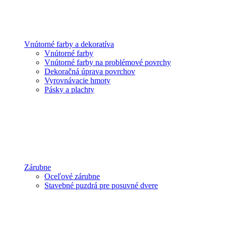
Vnútorné farby a dekoratíva
Vnútorné farby
Vnútorné farby na problémové povrchy
Dekoračná úprava povrchov
Vyrovnávacie hmoty
Pásky a plachty
Zárubne
Oceľové zárubne
Stavebné puzdrá pre posuvné dvere