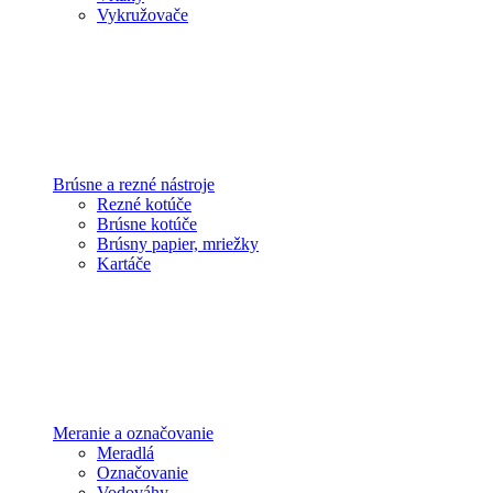
Vykružovače
Brúsne a rezné nástroje
Rezné kotúče
Brúsne kotúče
Brúsny papier, mriežky
Kartáče
Meranie a označovanie
Meradlá
Označovanie
Vodováhy