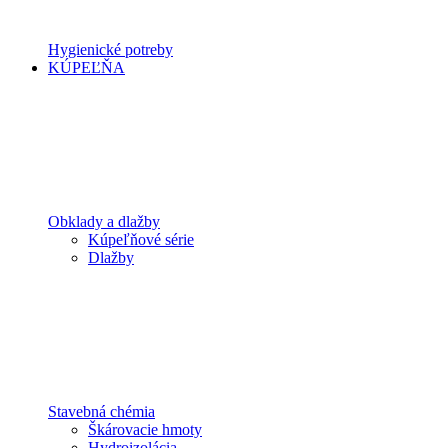
Hygienické potreby
KÚPEĽŇA
Obklady a dlažby
Kúpeľňové série
Dlažby
Stavebná chémia
Škárovacie hmoty
Hydroizolácia