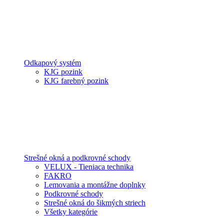
Odkapový systém
KJG pozink
KJG farebný pozink
Strešné okná a podkrovné schody
VELUX - Tieniaca technika
FAKRO
Lemovania a montážne doplnky
Podkrovné schody
Strešné okná do šikmých striech
Všetky kategórie