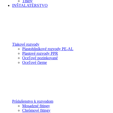
Tmely
INŠTALATÉRSTVO
Tlakové rozvody
Plastohliníkové rozvody PE-AL
Plastové rozvody PPR
Oceľové pozinkované
Oceľové čierne
Príslušenstvo k rozvodom
Mosadzné fitingy
Chrómové fitingy