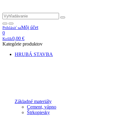
Môj účet
Prihlásiť sa
0
0,00
€
Košík
Kategórie produktov
HRUBÁ STAVBA
Základné materiály
Cement, vápno
Štrkopiesky