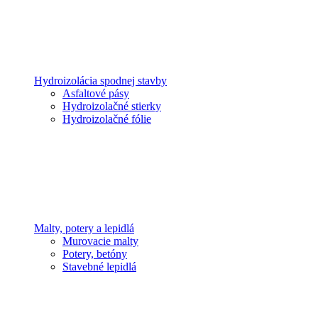
Hydroizolácia spodnej stavby
Asfaltové pásy
Hydroizolačné stierky
Hydroizolačné fólie
Malty, potery a lepidlá
Murovacie malty
Potery, betóny
Stavebné lepidlá