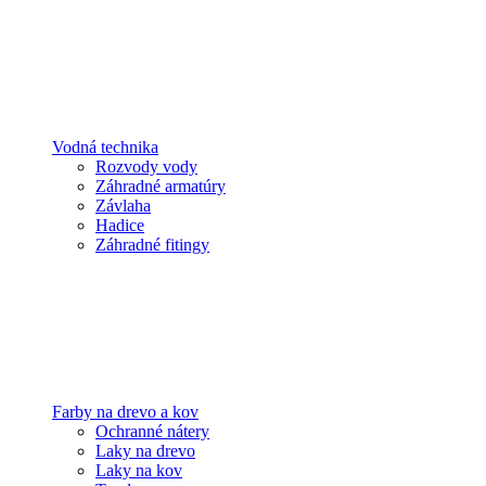
Vodná technika
Rozvody vody
Záhradné armatúry
Závlaha
Hadice
Záhradné fitingy
Farby na drevo a kov
Ochranné nátery
Laky na drevo
Laky na kov