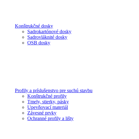
Konštrukčné dosky
Sadrokartónové dosky
Sadrovláknité dosky
OSB dosky
Profily a príslušenstvo pre suchú stavbu
Konštrukčné profily
Tmely, stierky, pásky
Upevňovací materiál
Závesné prvky
Ochranné profily a lišty