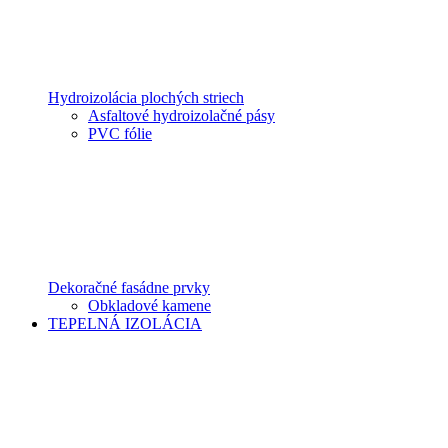
Hydroizolácia plochých striech
Asfaltové hydroizolačné pásy
PVC fólie
Dekoračné fasádne prvky
Obkladové kamene
TEPELNÁ IZOLÁCIA