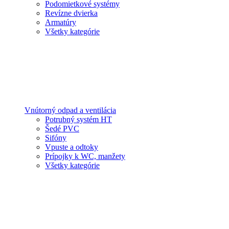
Podomietkové systémy
Revízne dvierka
Armatúry
Všetky kategórie
Vnútorný odpad a ventilácia
Potrubný systém HT
Šedé PVC
Sifóny
Vpuste a odtoky
Prípojky k WC, manžety
Všetky kategórie