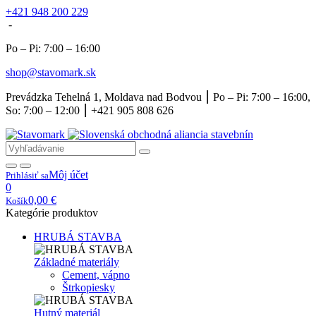
+421 948 200 229
-
Po – Pi: 7:00 – 16:00
shop@stavomark.sk
Prevádzka Tehelná 1, Moldava nad Bodvou ⎮ Po – Pi: 7:00 – 16:00,
So: 7:00 – 12:00 ⎮ +421 905 808 626
Môj účet
Prihlásiť sa
0
0,00
€
Košík
Kategórie produktov
HRUBÁ STAVBA
Základné materiály
Cement, vápno
Štrkopiesky
Hutný materiál