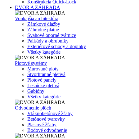
Konštrukcia Quick-Lock
DVOR A ZÁHRADA
Vonkajšia architektúra
Zámkové dlažby
Záhradné platne
Svahové oporné tvárnice
Palisády a obrubníky
Exteriérové schody a doplnky
Všetky kategórie
Plotové systémy
Murované ploty
Štvorhranné pletivá
Plotové panely
Lesnícke pletivá
Gabióny
Všetky kategórie
Odvodnenie plôch
Vláknobetónové žľaby
Betónové tvarovky
Plastové žľaby
Bodové odvodnenie