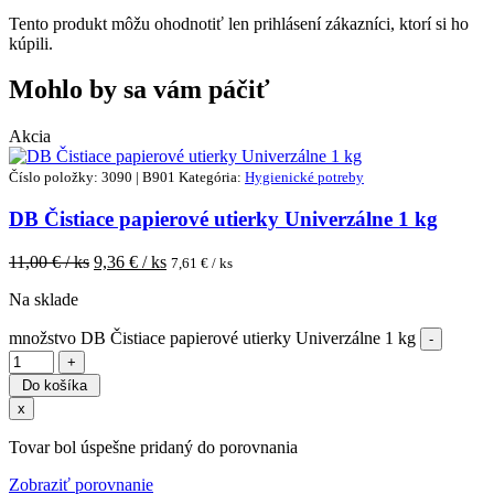
Tento produkt môžu ohodnotiť len prihlásení zákazníci, ktorí si ho
kúpili.
Mohlo by sa vám páčiť
Akcia
Číslo položky: 3090 | B901
Kategória:
Hygienické potreby
DB Čistiace papierové utierky Univerzálne 1 kg
11,00
€ / ks
9,36
€ / ks
7,61
€ / ks
Na sklade
množstvo DB Čistiace papierové utierky Univerzálne 1 kg
Do košíka
x
Tovar bol úspešne pridaný do porovnania
Zobraziť porovnanie