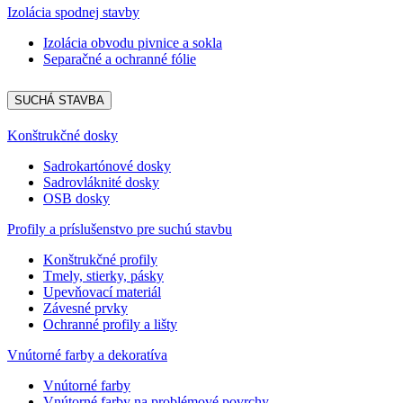
Izolácia spodnej stavby
Izolácia obvodu pivnice a sokla
Separačné a ochranné fólie
SUCHÁ STAVBA
Konštrukčné dosky
Sadrokartónové dosky
Sadrovláknité dosky
OSB dosky
Profily a príslušenstvo pre suchú stavbu
Konštrukčné profily
Tmely, stierky, pásky
Upevňovací materiál
Závesné prvky
Ochranné profily a lišty
Vnútorné farby a dekoratíva
Vnútorné farby
Vnútorné farby na problémové povrchy