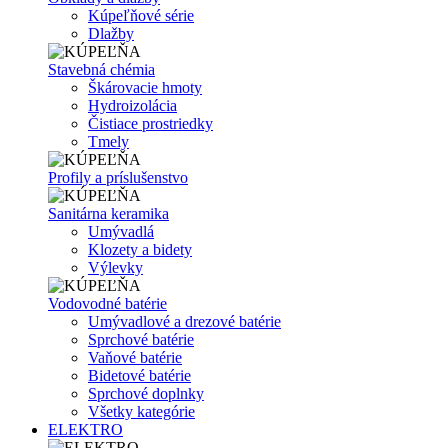
Kúpeľňové série
Dlažby
Stavebná chémia
Škárovacie hmoty
Hydroizolácia
Čistiace prostriedky
Tmely
Profily a príslušenstvo
Sanitárna keramika
Umývadlá
Klozety a bidety
Výlevky
Vodovodné batérie
Umývadlové a drezové batérie
Sprchové batérie
Vaňové batérie
Bidetové batérie
Sprchové doplnky
Všetky kategórie
ELEKTRO