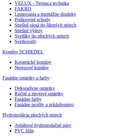
VELUX - Tieniaca technika
FAKRO
Lemovania a montážne doplnky
Podkrovné schody
Strešné okná do šikmých striech
Strešné výlezy
Svetlíky do plochých striech
Svetlovody
Komíny SCHIEDEL
Keramické komíny
Nerezové komíny
Fasádne omietky a farby
Dekoratívne omietky
Ručné a strojové omietky
Fasádne farby
Fasádne profily a príslušenstvo
Hydroizolácia plochých striech
Asfaltové hydroizolačné pásy
PVC fólie