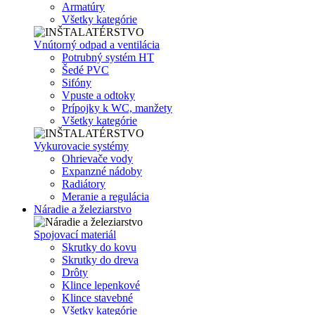
Armatúry
Všetky kategórie
Vnútorný odpad a ventilácia
Potrubný systém HT
Šedé PVC
Sifóny
Vpuste a odtoky
Prípojky k WC, manžety
Všetky kategórie
Vykurovacie systémy
Ohrievače vody
Expanzné nádoby
Radiátory
Meranie a regulácia
Náradie a železiarstvo
Spojovací materiál
Skrutky do kovu
Skrutky do dreva
Drôty
Klince lepenkové
Klince stavebné
Všetky kategórie