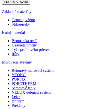
HRUBÁ STAVBA
Základné materiály
Cement, vápno
Štrkopiesky
Hutný materiál
Betonárska oceľ
Uzavreté profily
Tyče profilového prierezu
Rúry
Murovacie systémy
Betónový murovací systém
YTONG
PORFIX
POROTHERM
Šamotové tehly
VELOX debniaci systém
Leier
Britterm
Preklady