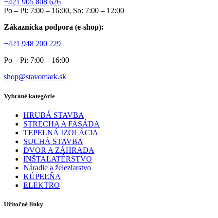
+421 905 808 626
Po – Pi: 7:00 – 16:00, So: 7:00 – 12:00
Zákaznícka podpora (e-shop):
+421 948 200 229
Po – Pi: 7:00 – 16:00
shop@stavomark.sk
Vybrané kategórie
HRUBÁ STAVBA
STRECHA A FASÁDA
TEPELNÁ IZOLÁCIA
SUCHÁ STAVBA
DVOR A ZÁHRADA
INŠTALATÉRSTVO
Náradie a železiarstvo
KÚPEĽŇA
ELEKTRO
Užitočné linky