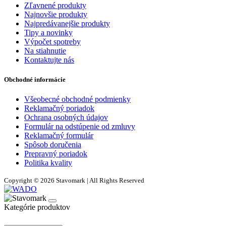
Zľavnené produkty
Najnovšie produkty
Najpredávanejšie produkty
Tipy a novinky
Výpočet spotreby
Na stiahnutie
Kontaktujte nás
Obchodné informácie
Všeobecné obchodné podmienky
Reklamačný poriadok
Ochrana osobných údajov
Formulár na odstúpenie od zmluvy
Reklamačný formulár
Spôsob doručenia
Prepravný poriadok
Politika kvality
Copyright © 2026 Stavomark | All Rights Reserved
Kategórie produktov