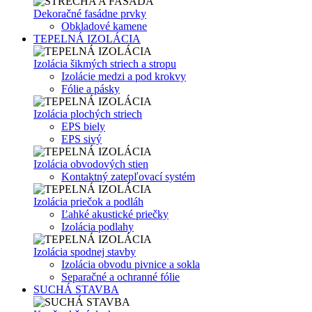
Dekoračné fasádne prvky
Obkladové kamene
TEPELNÁ IZOLÁCIA
Izolácia šikmých striech a stropu
Izolácie medzi a pod krokvy
Fólie a pásky
Izolácia plochých striech
EPS biely
EPS sivý
Izolácia obvodových stien
Kontaktný zatepľovací systém
Izolácia priečok a podláh
Ľahké akustické priečky
Izolácia podlahy
Izolácia spodnej stavby
Izolácia obvodu pivnice a sokla
Separačné a ochranné fólie
SUCHÁ STAVBA