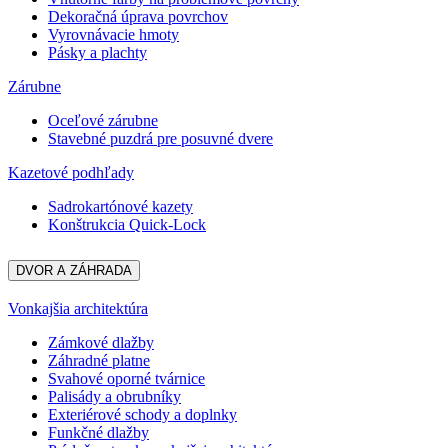
Dekoračná úprava povrchov
Vyrovnávacie hmoty
Pásky a plachty
Zárubne
Oceľové zárubne
Stavebné puzdrá pre posuvné dvere
Kazetové podhľady
Sadrokartónové kazety
Konštrukcia Quick-Lock
DVOR A ZÁHRADA
Vonkajšia architektúra
Zámkové dlažby
Záhradné platne
Svahové oporné tvárnice
Palisády a obrubníky
Exteriérové schody a doplnky
Funkčné dlažby