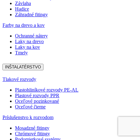
Závlaha
Hadice
Záhradné fitingy
Farby na drevo a kov
Ochranné nátery
Laky na drevo
Laky na kov
Tmely
INŠTALATÉRSTVO
Tlakové rozvody
Plastohliníkové rozvody PE-AL
Plastové rozvody PPR
Oceľové pozinkované
Oceľové čierne
Príslušenstvo k rozvodom
Mosadzné fitingy
Chrómové fitingy
Podomietkové systémy