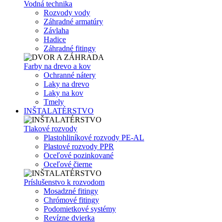
Vodná technika
Rozvody vody
Záhradné armatúry
Závlaha
Hadice
Záhradné fitingy
Farby na drevo a kov
Ochranné nátery
Laky na drevo
Laky na kov
Tmely
INŠTALATÉRSTVO
Tlakové rozvody
Plastohliníkové rozvody PE-AL
Plastové rozvody PPR
Oceľové pozinkované
Oceľové čierne
Príslušenstvo k rozvodom
Mosadzné fitingy
Chrómové fitingy
Podomietkové systémy
Revízne dvierka