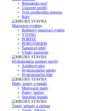
Betonárska oceľ
Uzavreté profily
Tyče profilového prierezu
Rúry
Murovacie systémy
Betónový murovací systém
YTONG
PORFIX
POROTHERM
Šamotové tehly
Všetky kategórie
Hydroizolácia spodnej stavby
Asfaltové pásy
Hydroizolačné stierky
Hydroizolačné fólie
Malty, potery a lepidlá
Murovacie malty
Potery, betóny
Stavebné lepidlá
Tmely, prísady a chémia
Tmely, silikóny