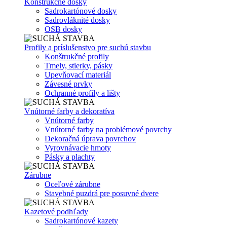
Konštrukčné dosky
Sadrokartónové dosky
Sadrovláknité dosky
OSB dosky
Profily a príslušenstvo pre suchú stavbu
Konštrukčné profily
Tmely, stierky, pásky
Upevňovací materiál
Závesné prvky
Ochranné profily a lišty
Vnútorné farby a dekoratíva
Vnútorné farby
Vnútorné farby na problémové povrchy
Dekoračná úprava povrchov
Vyrovnávacie hmoty
Pásky a plachty
Zárubne
Oceľové zárubne
Stavebné puzdrá pre posuvné dvere
Kazetové podhľady
Sadrokartónové kazety