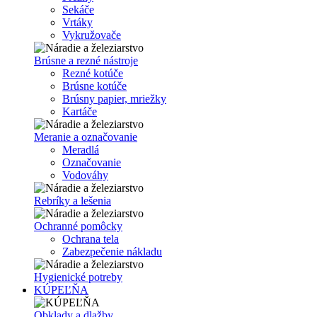
Sekáče
Vrtáky
Vykružovače
Brúsne a rezné nástroje
Rezné kotúče
Brúsne kotúče
Brúsny papier, mriežky
Kartáče
Meranie a označovanie
Meradlá
Označovanie
Vodováhy
Rebríky a lešenia
Ochranné pomôcky
Ochrana tela
Zabezpečenie nákladu
Hygienické potreby
KÚPEĽŇA
Obklady a dlažby