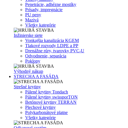
Penetrácie, adhézne mostíky
Prísady, impregnácie
PU peny
Mazivá
Všetky kategórie
Inžinierske siete
Vonkajšia kanalizácia KGEM
Tlakové rozvody LDPE a PP
Drenážne rúry, tvarovky PVC-U
Odvodnenie, separácia
Poklopy
Výhodný nákup
STRECHA A FASÁDA
Strešné krytiny
Pálené krytiny Tondach
Pálené krytiny swissporTON
Betónové krytiny TERRAN
Plechové krytiny
Polykarbonátové platne
Všetky kategórie
Odkapový systém