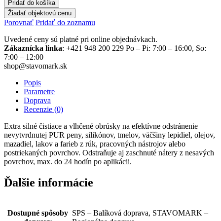
Pridať do košíka
Žiadať objektovú cenu
Porovnať
Pridať do zoznamu
Uvedené ceny sú platné pri online objednávkach.
Zákaznícka linka
: +421 948 200 229 Po – Pi: 7:00 – 16:00, So:
7:00 – 12:00
shop@stavomark.sk
Popis
Parametre
Doprava
Recenzie (0)
Extra silné čistiace a vlhčené obrúsky na efektívne odstránenie
nevytvrdnutej PUR peny, silikónov, tmelov, väčšiny lepidiel, olejov,
mazadiel, lakov a farieb z rúk, pracovných nástrojov alebo
postriekaných povrchov. Odstraňuje aj zaschnuté nátery z nesavých
povrchov, max. do 24 hodín po aplikácii.
Ďalšie informácie
Dostupné spôsoby
SPS – Balíková doprava, STAVOMARK –