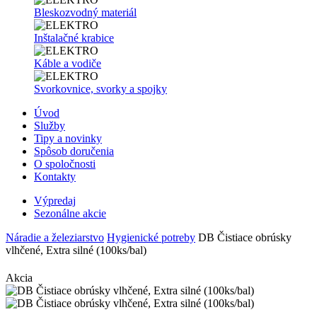
Bleskozvodný materiál
Inštalačné krabice
Káble a vodiče
Svorkovnice, svorky a spojky
Úvod
Služby
Tipy a novinky
Spôsob doručenia
O spoločnosti
Kontakty
Výpredaj
Sezonálne akcie
Náradie a železiarstvo
Hygienické potreby
DB Čistiace obrúsky
vlhčené, Extra silné (100ks/bal)
Akcia