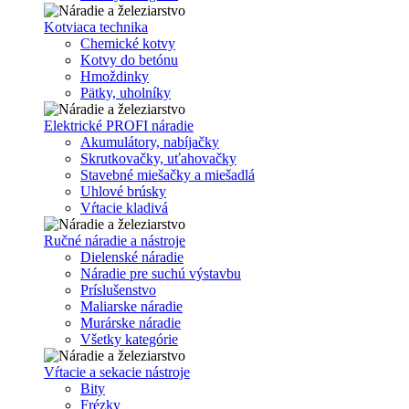
Kotviaca technika
Chemické kotvy
Kotvy do betónu
Hmoždinky
Pätky, uholníky
Elektrické PROFI náradie
Akumulátory, nabíjačky
Skrutkovačky, uťahovačky
Stavebné miešačky a miešadlá
Uhlové brúsky
Vŕtacie kladivá
Ručné náradie a nástroje
Dielenské náradie
Náradie pre suchú výstavbu
Príslušenstvo
Maliarske náradie
Murárske náradie
Všetky kategórie
Vŕtacie a sekacie nástroje
Bity
Frézky