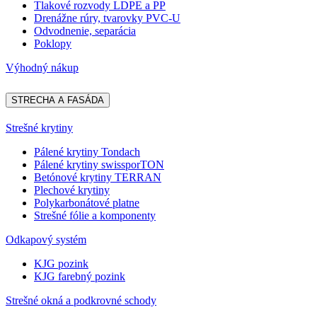
Tlakové rozvody LDPE a PP
Drenážne rúry, tvarovky PVC-U
Odvodnenie, separácia
Poklopy
Výhodný nákup
STRECHA A FASÁDA
Strešné krytiny
Pálené krytiny Tondach
Pálené krytiny swissporTON
Betónové krytiny TERRAN
Plechové krytiny
Polykarbonátové platne
Strešné fólie a komponenty
Odkapový systém
KJG pozink
KJG farebný pozink
Strešné okná a podkrovné schody