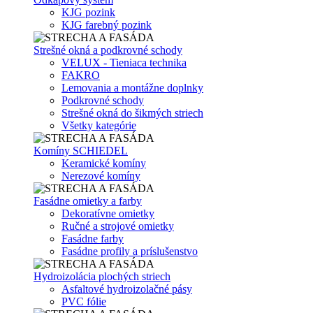
KJG pozink
KJG farebný pozink
Strešné okná a podkrovné schody
VELUX - Tieniaca technika
FAKRO
Lemovania a montážne doplnky
Podkrovné schody
Strešné okná do šikmých striech
Všetky kategórie
Komíny SCHIEDEL
Keramické komíny
Nerezové komíny
Fasádne omietky a farby
Dekoratívne omietky
Ručné a strojové omietky
Fasádne farby
Fasádne profily a príslušenstvo
Hydroizolácia plochých striech
Asfaltové hydroizolačné pásy
PVC fólie