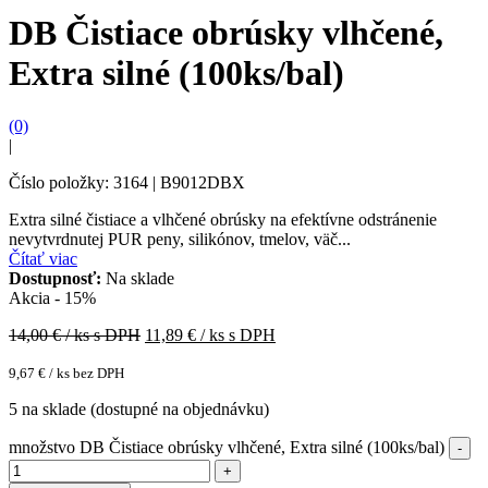
DB Čistiace obrúsky vlhčené,
Extra silné (100ks/bal)
(0)
|
Číslo položky: 3164 | B9012DBX
Extra silné čistiace a vlhčené obrúsky na efektívne odstránenie
nevytvrdnutej PUR peny, silikónov, tmelov, väč...
Čítať viac
Dostupnosť:
Na sklade
Akcia - 15%
14,00
€ / ks s DPH
11,89
€ / ks s DPH
9,67
€
/ ks bez DPH
5 na sklade (dostupné na objednávku)
množstvo DB Čistiace obrúsky vlhčené, Extra silné (100ks/bal)