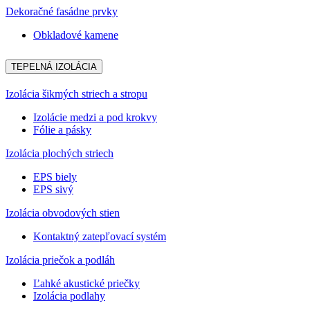
Dekoračné fasádne prvky
Obkladové kamene
TEPELNÁ IZOLÁCIA
Izolácia šikmých striech a stropu
Izolácie medzi a pod krokvy
Fólie a pásky
Izolácia plochých striech
EPS biely
EPS sivý
Izolácia obvodových stien
Kontaktný zatepľovací systém
Izolácia priečok a podláh
Ľahké akustické priečky
Izolácia podlahy