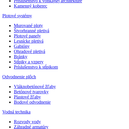
Príslušenstvo k vonkajšej architektúre
Kamenný koberec
Plotové systémy
Murované ploty
Štvorhranné pletivá
Plotové panely
Lesnícke pletivá
Gabióny
Ohradové pletivá
Bránky
Stĺpiky a vzpery
Príslušenstvo k stĺpikom
Odvodnenie plôch
Vláknobetónové žľaby
Betónové tvarovky
Plastové žľaby
Bodové odvodnenie
Vodná technika
Rozvody vody
Záhradné armatúry