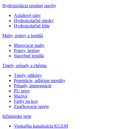
Hydroizolácia spodnej stavby
Asfaltové pásy
Hydroizolačné stierky
Hydroizolačné fólie
Malty, potery a lepidlá
Murovacie malty
Potery, betóny
Stavebné lepidlá
Tmely, prísady a chémia
Tmely, silikóny
Penetrácie, adhézne mostíky
Prísady, impregnácie
PU peny
Mazivá
Farby na kov
Značkovacie spreje
Inžinierske siete
Vonkajšia kanalizácia KGEM