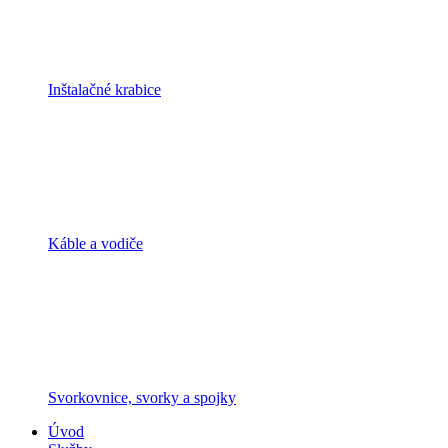
Inštalačné krabice
Káble a vodiče
Svorkovnice, svorky a spojky
Úvod