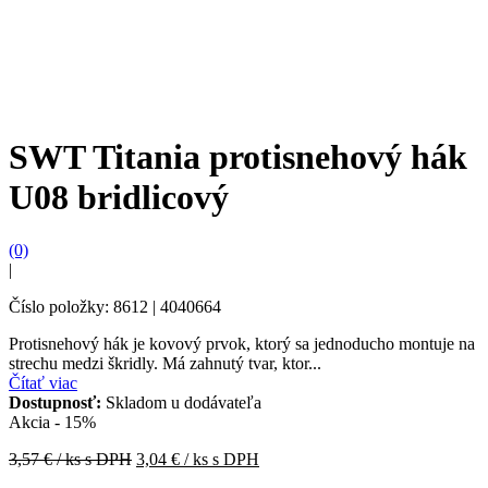
SWT Titania protisnehový hák
U08 bridlicový
(0)
|
Číslo položky: 8612 | 4040664
Protisnehový hák je kovový prvok, ktorý sa jednoducho montuje na
strechu medzi škridly. Má zahnutý tvar, ktor...
Čítať viac
Dostupnosť:
Skladom u dodávateľa
Akcia - 15%
3,57
€ / ks s DPH
3,04
€ / ks s DPH