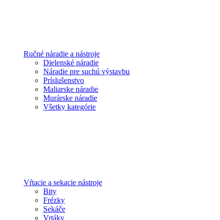
Ručné náradie a nástroje
Dielenské náradie
Náradie pre suchú výstavbu
Príslušenstvo
Maliarske náradie
Murárske náradie
Všetky kategórie
Vŕtacie a sekacie nástroje
Bity
Frézky
Sekáče
Vrtáky