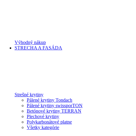
Výhodný nákup
STRECHA A FASÁDA
Strešné krytiny
Pálené krytiny Tondach
Pálené krytiny swissporTON
Betónové krytiny TERRAN
Plechové krytiny
Polykarbonátové platne
Všetky kategórie