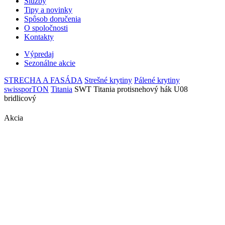
Služby
Tipy a novinky
Spôsob doručenia
O spoločnosti
Kontakty
Výpredaj
Sezonálne akcie
STRECHA A FASÁDA
Strešné krytiny
Pálené krytiny
swissporTON
Titania
SWT Titania protisnehový hák U08
bridlicový
Akcia