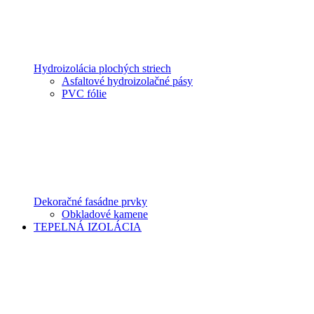
Hydroizolácia plochých striech
Asfaltové hydroizolačné pásy
PVC fólie
Dekoračné fasádne prvky
Obkladové kamene
TEPELNÁ IZOLÁCIA