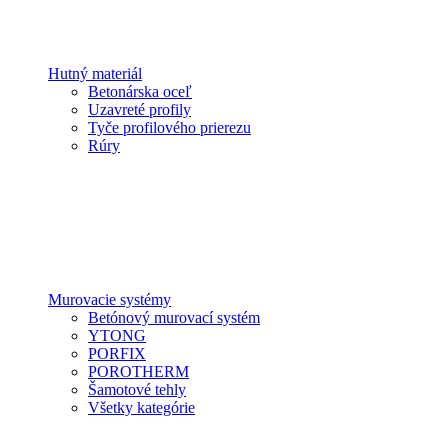
Hutný materiál
Betonárska oceľ
Uzavreté profily
Tyče profilového prierezu
Rúry
Murovacie systémy
Betónový murovací systém
YTONG
PORFIX
POROTHERM
Šamotové tehly
Všetky kategórie