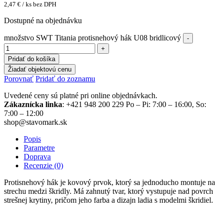
2,47
€
/ ks bez DPH
Dostupné na objednávku
množstvo SWT Titania protisnehový hák U08 bridlicový
Pridať do košíka
Žiadať objektovú cenu
Porovnať
Pridať do zoznamu
Uvedené ceny sú platné pri online objednávkach.
Zákaznícka linka
: +421 948 200 229 Po – Pi: 7:00 – 16:00, So:
7:00 – 12:00
shop@stavomark.sk
Popis
Parametre
Doprava
Recenzie (0)
Protisnehový hák je kovový prvok, ktorý sa jednoducho montuje na
strechu medzi škridly. Má zahnutý tvar, ktorý vystupuje nad povrch
strešnej krytiny, pričom jeho farba a dizajn ladia s modelmi škridiel.