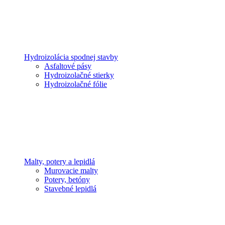
Hydroizolácia spodnej stavby
Asfaltové pásy
Hydroizolačné stierky
Hydroizolačné fólie
Malty, potery a lepidlá
Murovacie malty
Potery, betóny
Stavebné lepidlá