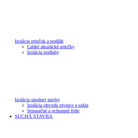
Izolácia priečok a podláh
Ľahké akustické priečky
Izolácia podlahy
Izolácia spodnej stavby
Izolácia obvodu pivnice a sokla
Separačné a ochranné fólie
SUCHÁ STAVBA