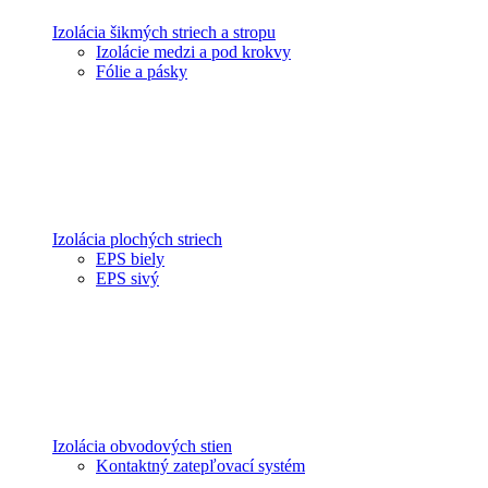
Izolácia šikmých striech a stropu
Izolácie medzi a pod krokvy
Fólie a pásky
Izolácia plochých striech
EPS biely
EPS sivý
Izolácia obvodových stien
Kontaktný zatepľovací systém