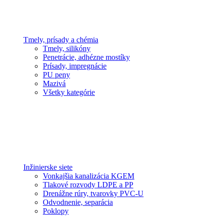
Tmely, prísady a chémia
Tmely, silikóny
Penetrácie, adhézne mostíky
Prísady, impregnácie
PU peny
Mazivá
Všetky kategórie
Inžinierske siete
Vonkajšia kanalizácia KGEM
Tlakové rozvody LDPE a PP
Drenážne rúry, tvarovky PVC-U
Odvodnenie, separácia
Poklopy