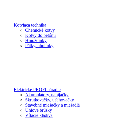
Kotviaca technika
Chemické kotvy
Kotvy do betónu
Hmoždinky
Pätky, uholníky
Elektrické PROFI náradie
Akumulátory, nabíjačky
Skrutkovačky, uťahovačky
Stavebné miešačky a miešadlá
Uhlové brúsky
Vŕtacie kladivá