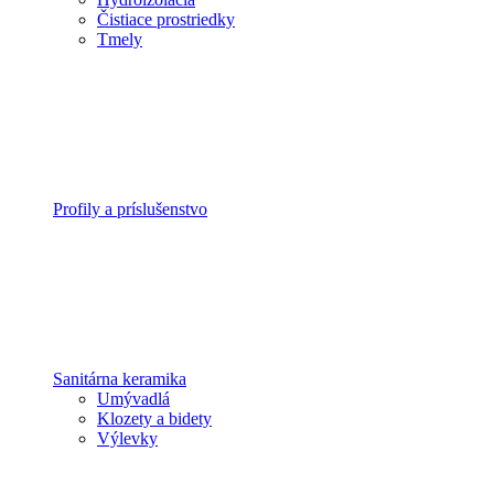
Čistiace prostriedky
Tmely
Profily a príslušenstvo
Sanitárna keramika
Umývadlá
Klozety a bidety
Výlevky