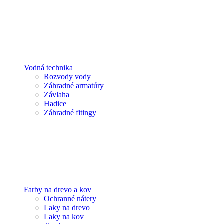
Vodná technika
Rozvody vody
Záhradné armatúry
Závlaha
Hadice
Záhradné fitingy
Farby na drevo a kov
Ochranné nátery
Laky na drevo
Laky na kov