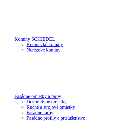
Komíny SCHIEDEL
Keramické komíny
Nerezové komíny
Fasádne omietky a farby
Dekoratívne omietky
Ručné a strojové omietky
Fasádne farby
Fasádne profily a príslušenstvo