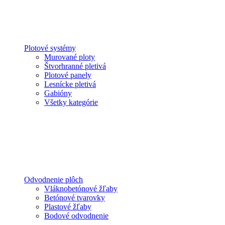
Plotové systémy
Murované ploty
Štvorhranné pletivá
Plotové panely
Lesnícke pletivá
Gabióny
Všetky kategórie
Odvodnenie plôch
Vláknobetónové žľaby
Betónové tvarovky
Plastové žľaby
Bodové odvodnenie