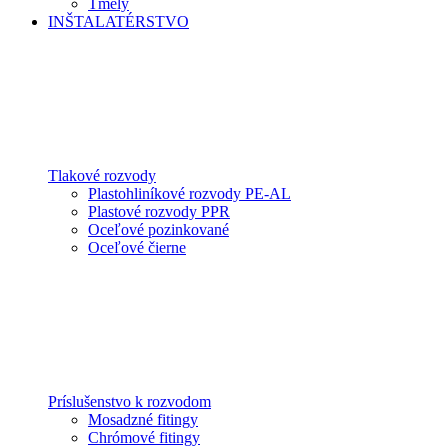
Tmely
INŠTALATÉRSTVO
Tlakové rozvody
Plastohliníkové rozvody PE-AL
Plastové rozvody PPR
Oceľové pozinkované
Oceľové čierne
Príslušenstvo k rozvodom
Mosadzné fitingy
Chrómové fitingy