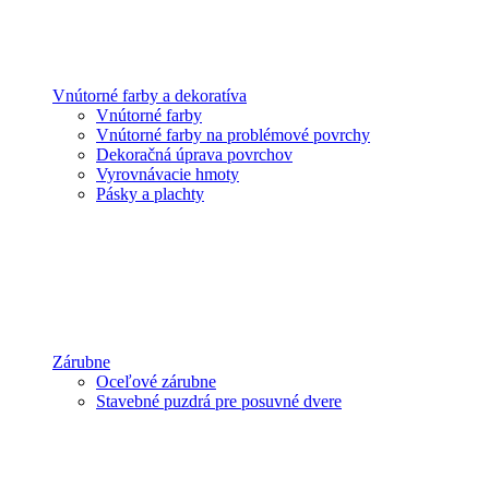
Vnútorné farby a dekoratíva
Vnútorné farby
Vnútorné farby na problémové povrchy
Dekoračná úprava povrchov
Vyrovnávacie hmoty
Pásky a plachty
Zárubne
Oceľové zárubne
Stavebné puzdrá pre posuvné dvere