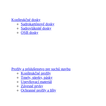
Konštrukčné dosky
Sadrokartónové dosky
Sadrovláknité dosky
OSB dosky
Profily a príslušenstvo pre suchú stavbu
Konštrukčné profily
Tmely, stierky, pásky
Upevňovací materiál
Závesné prvky
Ochranné profily a lišty