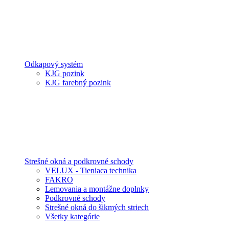
Odkapový systém
KJG pozink
KJG farebný pozink
Strešné okná a podkrovné schody
VELUX - Tieniaca technika
FAKRO
Lemovania a montážne doplnky
Podkrovné schody
Strešné okná do šikmých striech
Všetky kategórie