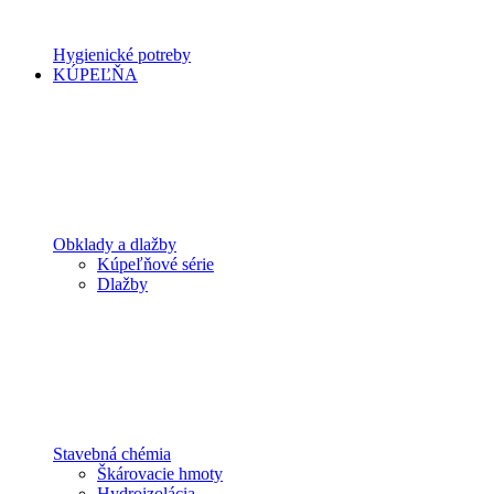
Hygienické potreby
KÚPEĽŇA
Obklady a dlažby
Kúpeľňové série
Dlažby
Stavebná chémia
Škárovacie hmoty
Hydroizolácia