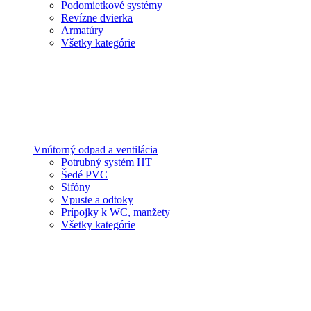
Podomietkové systémy
Revízne dvierka
Armatúry
Všetky kategórie
Vnútorný odpad a ventilácia
Potrubný systém HT
Šedé PVC
Sifóny
Vpuste a odtoky
Prípojky k WC, manžety
Všetky kategórie