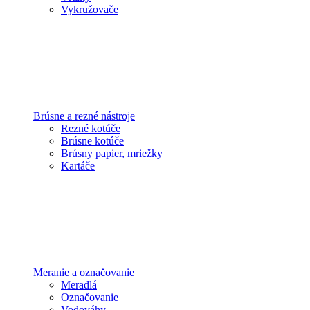
Vykružovače
Brúsne a rezné nástroje
Rezné kotúče
Brúsne kotúče
Brúsny papier, mriežky
Kartáče
Meranie a označovanie
Meradlá
Označovanie
Vodováhy