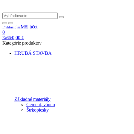
Môj účet
Prihlásiť sa
0
0,00
€
Košík
Kategórie produktov
HRUBÁ STAVBA
Základné materiály
Cement, vápno
Štrkopiesky