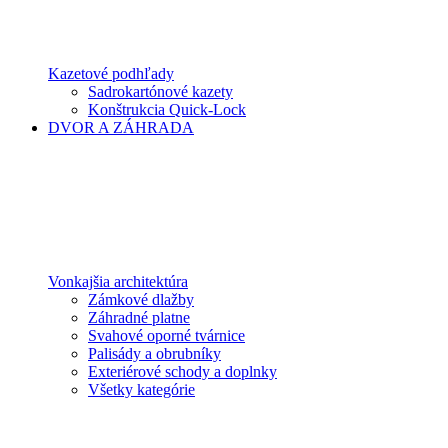
Kazetové podhľady
Sadrokartónové kazety
Konštrukcia Quick-Lock
DVOR A ZÁHRADA
Vonkajšia architektúra
Zámkové dlažby
Záhradné platne
Svahové oporné tvárnice
Palisády a obrubníky
Exteriérové schody a doplnky
Všetky kategórie