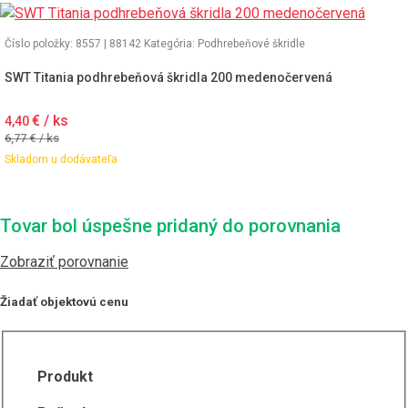
Číslo položky: 8557 | 88142
Kategória:
Podhrebeňové škridle
SWT Titania podhrebeňová škridla 200 medenočervená
€ / ks
4,40
6,77
€ / ks
Skladom u dodávateľa
Tovar bol úspešne pridaný do porovnania
Zobraziť porovnanie
Žiadať objektovú cenu
Produkt