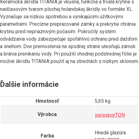
Keramická škridla TITANIA je vkusná, funkčná a trvalá krytina s
nadčasovým tvarom plochej holandskej škridly vo formáte XL.
Vyznačuje sa nízkou spotrebou a vynikajúcimi úžitkovými
parametrami. Precízne prepracované zámky a prekrytie chránia
krytinu pred nepriaznivým počasím. Pokročilý systém
odvádzania vody zabezpečuje spoľahlivú ochranu pred dažďom
a snehom. Dve premostenia na spodnej strane utesňujú zámok
a bránia prenikaniu vody. Pri použití vhodnej podstrešnej fólie je
možné škridlu TITANIA použiť aj na strechách s nízkym sklonom.
Ďalšie informácie
Hmotnosť
5,65 kg
Výrobca
swissporTON
Hnedá glazúra
Farba