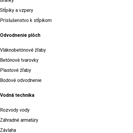
Bránky
Stĺpiky a vzpery
Príslušenstvo k stĺpikom
Odvodnenie plôch
Vláknobetónové žľaby
Betónové tvarovky
Plastové žľaby
Bodové odvodnenie
Vodná technika
Rozvody vody
Záhradné armatúry
Závlaha