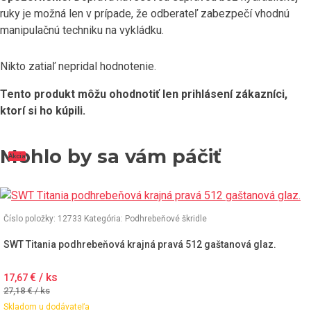
ruky je možná len v prípade, že odberateľ zabezpečí vhodnú
manipulačnú techniku na vykládku.
Nikto zatiaľ nepridal hodnotenie.
Tento produkt môžu ohodnotiť len prihlásení zákazníci,
ktorí si ho kúpili.
Mohlo by sa vám páčiť
Akcia
Akcia
Akcia
Akcia
Číslo položky: 12733
Kategória:
Podhrebeňové škridle
SWT Titania podhrebeňová krajná pravá 512 gaštanová glaz.
€ / ks
17,67
27,18
€ / ks
Skladom u dodávateľa