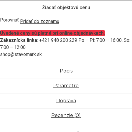
hnedá
Žiadať objektovú cenu
glaz.
Porovnať
Pridať do zoznamu
Uvedené ceny sú platné pri online objednávkach.
Zákaznícka linka
: +421 948 200 229 Po – Pi: 7:00 – 16:00, So:
7:00 – 12:00
shop@stavomark.sk
Popis
Parametre
Doprava
Recenzie (0)