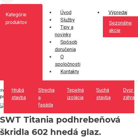
Úvod
Výpredaj
Kategórie
Služby
produktov
Sezonálne
Tipy a
akcie
novinky
Spôsob
doručenia
O
spoločnosti
Kontakty
STRECHA A FASÁDA
Strešné krytiny
Pálené krytiny
hrubá
strecha
tepelná
suchá
dvor a
swissporTON
Titania
Podhrebeňové škridle
SWT Titania
podhrebeňová škridla 602 hnedá glaz.
stavba
a
izolácia
stavba
záhrad
fasáda
SWT Titania podhrebeňová
škridla 602 hnedá glaz.