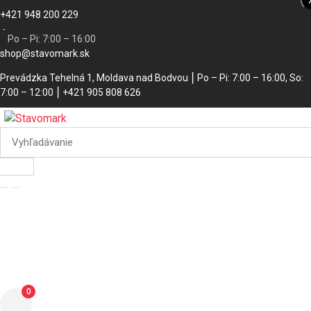
+421 948 200 229
Akcia
-
Po – Pi: 7:00 – 16:00
shop@stavomark.sk
Prevádzka Tehelná 1, Moldava nad Bodvou ⎮ Po – Pi: 7:00 – 16:00, So:
7:00 – 12:00 ⎮ +421 905 808 626
0