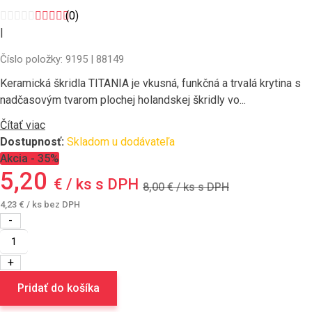
(0)
|
Číslo položky: 9195 | 88149
Keramická škridla TITANIA je vkusná, funkčná a trvalá krytina s
nadčasovým tvarom plochej holandskej škridly vo...
Čítať viac
Dostupnosť:
Skladom u dodávateľa
Akcia - 35%
5,20
€ / ks s DPH
8,00
€ / ks s DPH
4,23
€
/ ks bez DPH
množstvo
SWT
Titania
podhrebeňová
škridla
Pridať do košíka
602