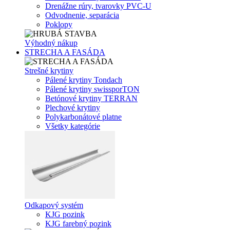
Drenážne rúry, tvarovky PVC-U
Odvodnenie, separácia
Poklopy
Výhodný nákup
STRECHA A FASÁDA
Strešné krytiny
Pálené krytiny Tondach
Pálené krytiny swissporTON
Betónové krytiny TERRAN
Plechové krytiny
Polykarbonátové platne
Všetky kategórie
Odkapový systém
KJG pozink
KJG farebný pozink