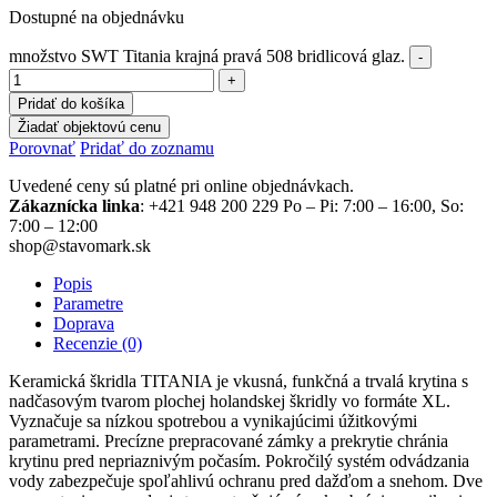
Dostupné na objednávku
množstvo SWT Titania krajná pravá 508 bridlicová glaz.
Pridať do košíka
Žiadať objektovú cenu
Porovnať
Pridať do zoznamu
Uvedené ceny sú platné pri online objednávkach.
Zákaznícka linka
: +421 948 200 229 Po – Pi: 7:00 – 16:00, So:
7:00 – 12:00
shop@stavomark.sk
Popis
Parametre
Doprava
Recenzie (0)
Keramická škridla TITANIA je vkusná, funkčná a trvalá krytina s
nadčasovým tvarom plochej holandskej škridly vo formáte XL.
Vyznačuje sa nízkou spotrebou a vynikajúcimi úžitkovými
parametrami. Precízne prepracované zámky a prekrytie chránia
krytinu pred nepriaznivým počasím. Pokročilý systém odvádzania
vody zabezpečuje spoľahlivú ochranu pred dažďom a snehom. Dve