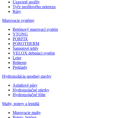
Uzavreté profily
Tyče profilového prierezu
Rúry
Murovacie systémy
Betónový murovací systém
YTONG
PORFIX
POROTHERM
Šamotové tehly
VELOX debniaci systém
Leier
Britterm
Preklady
Hydroizolácia spodnej stavby
Asfaltové pásy
Hydroizolačné stierky
Hydroizolačné fólie
Malty, potery a lepidlá
Murovacie malty
Potery, betóny