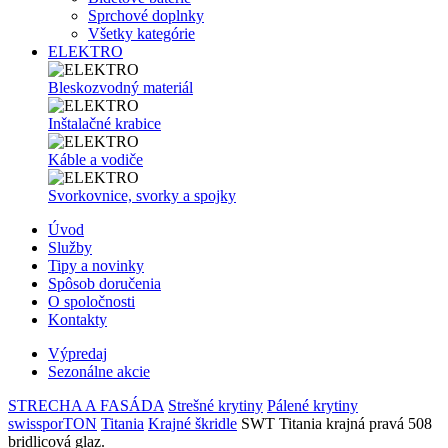
Sprchové doplnky
Všetky kategórie
ELEKTRO
Bleskozvodný materiál
Inštalačné krabice
Káble a vodiče
Svorkovnice, svorky a spojky
Úvod
Služby
Tipy a novinky
Spôsob doručenia
O spoločnosti
Kontakty
Výpredaj
Sezonálne akcie
STRECHA A FASÁDA
Strešné krytiny
Pálené krytiny
swissporTON
Titania
Krajné škridle
SWT Titania krajná pravá 508
bridlicová glaz.