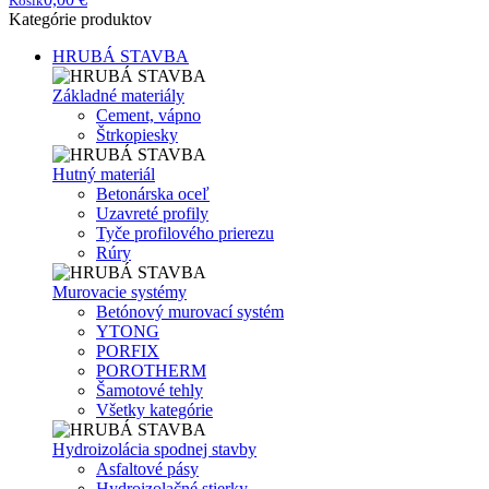
Košík
Kategórie produktov
HRUBÁ STAVBA
Základné materiály
Cement, vápno
Štrkopiesky
Hutný materiál
Betonárska oceľ
Uzavreté profily
Tyče profilového prierezu
Rúry
Murovacie systémy
Betónový murovací systém
YTONG
PORFIX
POROTHERM
Šamotové tehly
Všetky kategórie
Hydroizolácia spodnej stavby
Asfaltové pásy
Hydroizolačné stierky