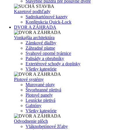
Stavebné puzdrá pre posuvné dvere
Kazetové podhľady
Sadrokartónové kazety
Konštrukcia Quick-Lock
DVOR A ZÁHRADA
Vonkajšia architektúra
Zámkové dlažby
Záhradné platne
Svahové oporné tvárnice
Palisády a obrubníky
Exteriérové schody a doplnky
Všetky kategórie
Plotové systémy
Murované ploty
Štvorhranné pletivá
Plotové panely
Lesnícke pletivá
Gabióny
Všetky kategórie
Odvodnenie plôch
Vláknobetónové žľaby