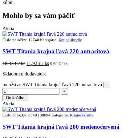
kúpili.
Mohlo by sa vám páčiť
Akcia
Číslo položky: 12740
Kategória:
Krajné škridle
SWT Titania krajná ľavá 220 antracitová
18,33
€ / ks
11,92
€ / ks
9,69
€ / ks
Skladom u dodávateľa
množstvo SWT Titania krajná ľavá 220 antracitová
Do košíka
Akcia
Číslo položky: 8549 | 88094
Kategória:
Krajné škridle
SWT Titania krajná ľavá 200 medenočervená