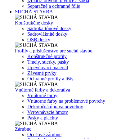
Izolácia obvodu pivnice a sokla
Separačné a ochranné fólie
SUCHÁ STAVBA
Konštrukčné dosky
Sadrokartónové dosky
Sadrovláknité dosky
OSB dosky
Profily a príslušenstvo pre suchú stavbu
Konštrukčné profily
Tmely, stierky, pásky
Upevňovací materiál
Závesné prvky
Ochranné profily a lišty
Vnútorné farby a dekoratíva
Vnútorné farby
Vnútorné farby na problémové povrchy
Dekoračná úprava povrchov
Vyrovnávacie hmoty
Pásky a plachty
Zárubne
Oceľové zárubne