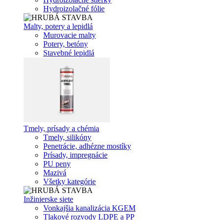
Hydroizolačné fólie
Malty, potery a lepidlá
Murovacie malty
Potery, betóny
Stavebné lepidlá
Tmely, prísady a chémia
Tmely, silikóny
Penetrácie, adhézne mostíky
Prísady, impregnácie
PU peny
Mazivá
Všetky kategórie
Inžinierske siete
Vonkajšia kanalizácia KGEM
Tlakové rozvody LDPE a PP