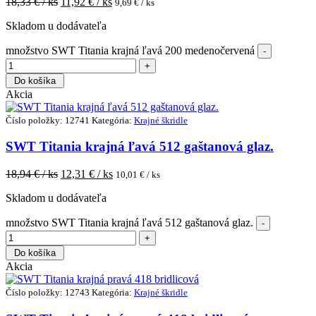
18,33
€ / ks
11,92
€ / ks
9,69
€ / ks
Skladom u dodávateľa
množstvo SWT Titania krajná ľavá 200 medenočervená
Do košíka
Akcia
Číslo položky: 12741
Kategória:
Krajné škridle
SWT Titania krajná ľavá 512 gaštanová glaz.
18,94
€ / ks
12,31
€ / ks
10,01
€ / ks
Skladom u dodávateľa
množstvo SWT Titania krajná ľavá 512 gaštanová glaz.
Do košíka
Akcia
Číslo položky: 12743
Kategória:
Krajné škridle