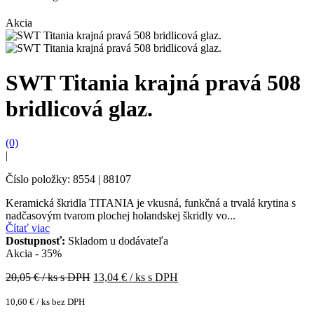
Akcia
SWT Titania krajná pravá 508
bridlicová glaz.
(0)
|
Číslo položky: 8554 | 88107
Keramická škridla TITANIA je vkusná, funkčná a trvalá krytina s
nadčasovým tvarom plochej holandskej škridly vo...
Čítať viac
Dostupnosť:
Skladom u dodávateľa
Akcia - 35%
20,05
€ / ks s DPH
13,04
€ / ks s DPH
10,60
€
/ ks bez DPH