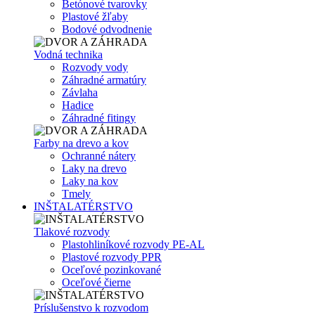
Betónové tvarovky
Plastové žľaby
Bodové odvodnenie
Vodná technika
Rozvody vody
Záhradné armatúry
Závlaha
Hadice
Záhradné fitingy
Farby na drevo a kov
Ochranné nátery
Laky na drevo
Laky na kov
Tmely
INŠTALATÉRSTVO
Tlakové rozvody
Plastohliníkové rozvody PE-AL
Plastové rozvody PPR
Oceľové pozinkované
Oceľové čierne
Príslušenstvo k rozvodom