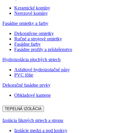
Keramické komíny
Nerezové komíny
Fasádne omietky a farby
Dekoratívne omietky
Ručné a strojové omietky
Fasádne farby
Fasádne profily a príslušenstvo
Hydroizolácia plochých striech
Asfaltové hydroizolačné pásy
PVC fólie
Dekoračné fasádne prvky
Obkladové kamene
TEPELNÁ IZOLÁCIA
Izolácia šikmých striech a stropu
Izolácie medzi a pod krokvy