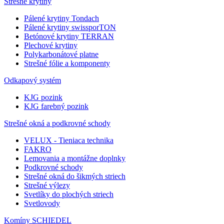
Strešné krytiny
Pálené krytiny Tondach
Pálené krytiny swissporTON
Betónové krytiny TERRAN
Plechové krytiny
Polykarbonátové platne
Strešné fólie a komponenty
Odkapový systém
KJG pozink
KJG farebný pozink
Strešné okná a podkrovné schody
VELUX - Tieniaca technika
FAKRO
Lemovania a montážne doplnky
Podkrovné schody
Strešné okná do šikmých striech
Strešné výlezy
Svetlíky do plochých striech
Svetlovody
Komíny SCHIEDEL