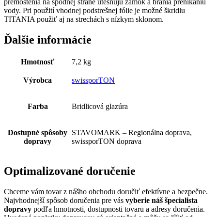
premostenia na spodnej strane utesňujú zámok a bránia prenikaniu
vody. Pri použití vhodnej podstrešnej fólie je možné škridlu
TITANIA použiť aj na strechách s nízkym sklonom.
Ďalšie informácie
Hmotnosť
7,2 kg
Výrobca
swissporTON
Farba
Bridlicová glazúra
Dostupné spôsoby
STAVOMARK – Regionálna doprava,
dopravy
swissporTON doprava
Optimalizované doručenie
Chceme vám tovar z nášho obchodu doručiť efektívne a bezpečne.
Najvhodnejší spôsob doručenia pre vás
vyberie náš špecialista
dopravy
podľa hmotnosti, dostupnosti tovaru a adresy doručenia.