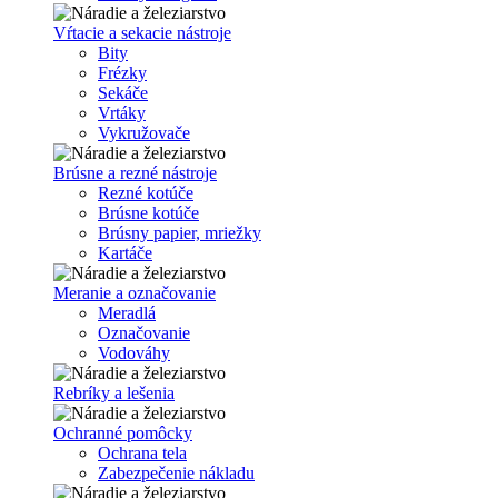
Vŕtacie a sekacie nástroje
Bity
Frézky
Sekáče
Vrtáky
Vykružovače
Brúsne a rezné nástroje
Rezné kotúče
Brúsne kotúče
Brúsny papier, mriežky
Kartáče
Meranie a označovanie
Meradlá
Označovanie
Vodováhy
Rebríky a lešenia
Ochranné pomôcky
Ochrana tela
Zabezpečenie nákladu