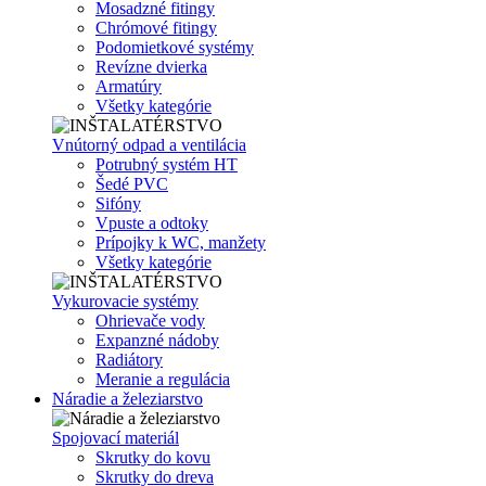
Mosadzné fitingy
Chrómové fitingy
Podomietkové systémy
Revízne dvierka
Armatúry
Všetky kategórie
Vnútorný odpad a ventilácia
Potrubný systém HT
Šedé PVC
Sifóny
Vpuste a odtoky
Prípojky k WC, manžety
Všetky kategórie
Vykurovacie systémy
Ohrievače vody
Expanzné nádoby
Radiátory
Meranie a regulácia
Náradie a železiarstvo
Spojovací materiál
Skrutky do kovu
Skrutky do dreva