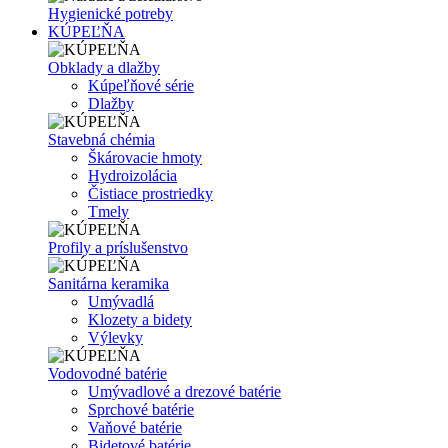
Hygienické potreby
KÚPEĽŇA
Obklady a dlažby
Kúpeľňové série
Dlažby
Stavebná chémia
Škárovacie hmoty
Hydroizolácia
Čistiace prostriedky
Tmely
Profily a príslušenstvo
Sanitárna keramika
Umývadlá
Klozety a bidety
Výlevky
Vodovodné batérie
Umývadlové a drezové batérie
Sprchové batérie
Vaňové batérie
Bidetové batérie