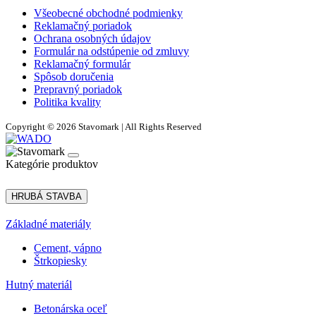
Všeobecné obchodné podmienky
Reklamačný poriadok
Ochrana osobných údajov
Formulár na odstúpenie od zmluvy
Reklamačný formulár
Spôsob doručenia
Prepravný poriadok
Politika kvality
Copyright © 2026 Stavomark | All Rights Reserved
Kategórie produktov
HRUBÁ STAVBA
Základné materiály
Cement, vápno
Štrkopiesky
Hutný materiál
Betonárska oceľ