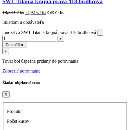
SWT Titania krajná pravá 418 bridlicová
18,33
€ / ks
11,92
€ / ks
9,69
€ / ks
Skladom u dodávateľa
množstvo SWT Titania krajná pravá 418 bridlicová
Do košíka
x
Tovar bol úspešne pridaný do porovnania
Zobraziť porovnanie
Žiadať objektovú cenu
X
Produkt
Počet kusov