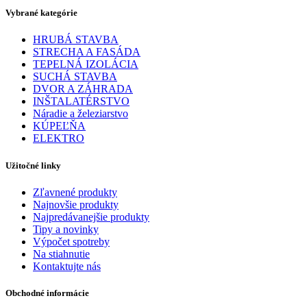
Vybrané kategórie
HRUBÁ STAVBA
STRECHA A FASÁDA
TEPELNÁ IZOLÁCIA
SUCHÁ STAVBA
DVOR A ZÁHRADA
INŠTALATÉRSTVO
Náradie a železiarstvo
KÚPEĽŇA
ELEKTRO
Užitočné linky
Zľavnené produkty
Najnovšie produkty
Najpredávanejšie produkty
Tipy a novinky
Výpočet spotreby
Na stiahnutie
Kontaktujte nás
Obchodné informácie