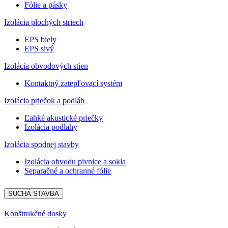
Fólie a pásky
Izolácia plochých striech
EPS biely
EPS sivý
Izolácia obvodových stien
Kontaktný zatepľovací systém
Izolácia priečok a podláh
Ľahké akustické priečky
Izolácia podlahy
Izolácia spodnej stavby
Izolácia obvodu pivnice a sokla
Separačné a ochranné fólie
SUCHÁ STAVBA
Konštrukčné dosky