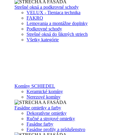
Strešné okná a podkrovné schody
VELUX - Tieniaca technika
FAKRO
Lemovania a montážne doplnky
Podkrovné schody
Strešné okná do šikmých striech
Všetky kategórie
Komíny SCHIEDEL
Keramické komíny
Nerezové komíny
Fasádne omietky a farby
Dekoratívne omietky
Ručné a strojové omietky
Fasádne farby
Fasádne profily a príslušenstvo