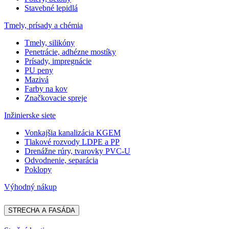
Stavebné lepidlá
Tmely, prísady a chémia
Tmely, silikóny
Penetrácie, adhézne mostíky
Prísady, impregnácie
PU peny
Mazivá
Farby na kov
Značkovacie spreje
Inžinierske siete
Vonkajšia kanalizácia KGEM
Tlakové rozvody LDPE a PP
Drenážne rúry, tvarovky PVC-U
Odvodnenie, separácia
Poklopy
Výhodný nákup
STRECHA A FASÁDA