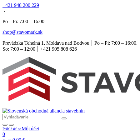
+421 948 200 229
-
Po – Pi: 7:00 – 16:00
shop@stavomark.sk
Prevádzka Tehelná 1, Moldava nad Bodvou ⎮ Po – Pi: 7:00 – 16:00,
So: 7:00 – 12:00 ⎮ +421 905 808 626
Môj účet
Prihlásiť sa
0
0,00
€