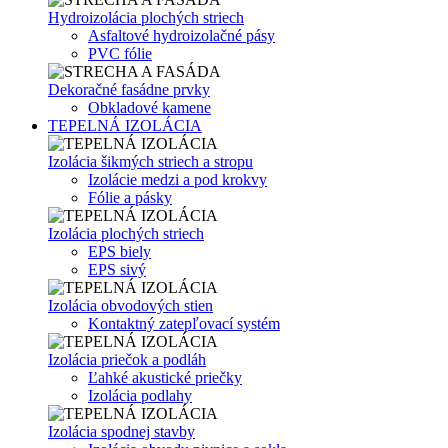
Hydroizolácia plochých striech
Asfaltové hydroizolačné pásy
PVC fólie
Dekoračné fasádne prvky
Obkladové kamene
TEPELNÁ IZOLÁCIA
Izolácia šikmých striech a stropu
Izolácie medzi a pod krokvy
Fólie a pásky
Izolácia plochých striech
EPS biely
EPS sivý
Izolácia obvodových stien
Kontaktný zatepľovací systém
Izolácia priečok a podláh
Ľahké akustické priečky
Izolácia podlahy
Izolácia spodnej stavby