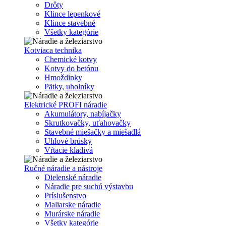
Drôty
Klince lepenkové
Klince stavebné
Všetky kategórie
Kotviaca technika
Chemické kotvy
Kotvy do betónu
Hmoždinky
Pätky, uholníky
Elektrické PROFI náradie
Akumulátory, nabíjačky
Skrutkovačky, uťahovačky
Stavebné miešačky a miešadlá
Uhlové brúsky
Vŕtacie kladivá
Ručné náradie a nástroje
Dielenské náradie
Náradie pre suchú výstavbu
Príslušenstvo
Maliarske náradie
Murárske náradie
Všetky kategórie