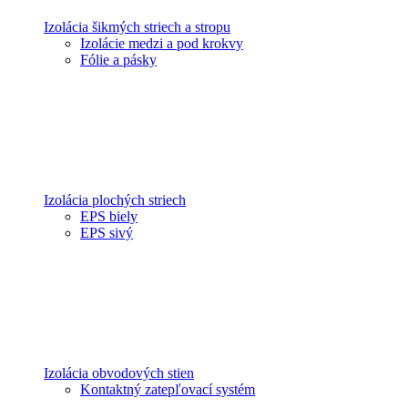
Izolácia šikmých striech a stropu
Izolácie medzi a pod krokvy
Fólie a pásky
Izolácia plochých striech
EPS biely
EPS sivý
Izolácia obvodových stien
Kontaktný zatepľovací systém