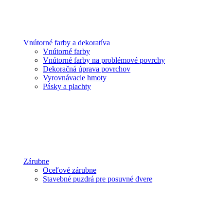
Vnútorné farby a dekoratíva
Vnútorné farby
Vnútorné farby na problémové povrchy
Dekoračná úprava povrchov
Vyrovnávacie hmoty
Pásky a plachty
Zárubne
Oceľové zárubne
Stavebné puzdrá pre posuvné dvere