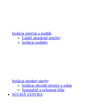
Izolácia priečok a podláh
Ľahké akustické priečky
Izolácia podlahy
Izolácia spodnej stavby
Izolácia obvodu pivnice a sokla
Separačné a ochranné fólie
SUCHÁ STAVBA