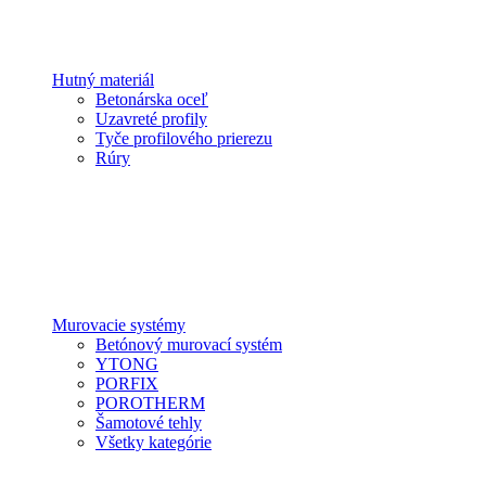
Hutný materiál
Betonárska oceľ
Uzavreté profily
Tyče profilového prierezu
Rúry
Murovacie systémy
Betónový murovací systém
YTONG
PORFIX
POROTHERM
Šamotové tehly
Všetky kategórie