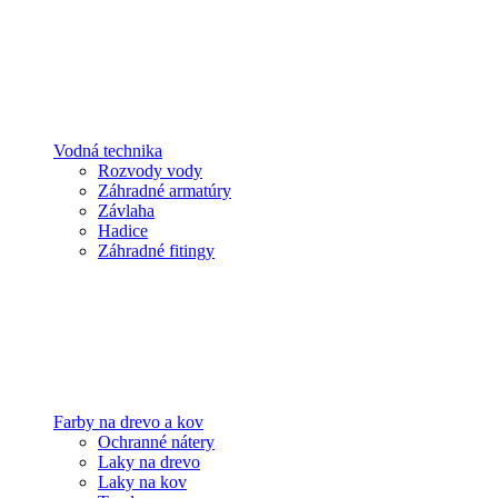
Vodná technika
Rozvody vody
Záhradné armatúry
Závlaha
Hadice
Záhradné fitingy
Farby na drevo a kov
Ochranné nátery
Laky na drevo
Laky na kov