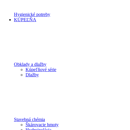
Hygienické potreby
KÚPEĽŇA
Obklady a dlažby
Kúpeľňové série
Dlažby
Stavebná chémia
Škárovacie hmoty
Hydroizolácia