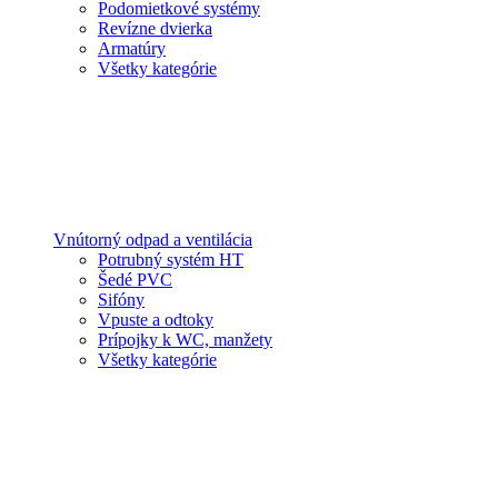
Podomietkové systémy
Revízne dvierka
Armatúry
Všetky kategórie
Vnútorný odpad a ventilácia
Potrubný systém HT
Šedé PVC
Sifóny
Vpuste a odtoky
Prípojky k WC, manžety
Všetky kategórie