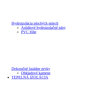
Hydroizolácia plochých striech
Asfaltové hydroizolačné pásy
PVC fólie
Dekoračné fasádne prvky
Obkladové kamene
TEPELNÁ IZOLÁCIA