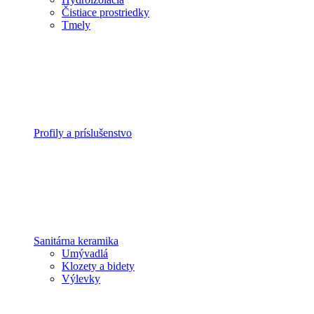
Čistiace prostriedky
Tmely
Profily a príslušenstvo
Sanitárna keramika
Umývadlá
Klozety a bidety
Výlevky