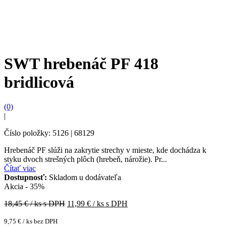
SWT hrebenáč PF 418
bridlicová
(0)
|
Číslo položky: 5126 | 68129
Hrebenáč PF slúži na zakrytie strechy v mieste, kde dochádza k
styku dvoch strešných plôch (hrebeň, nárožie). Pr...
Čítať viac
Dostupnosť:
Skladom u dodávateľa
Akcia - 35%
18,45
€ / ks s DPH
11,99
€ / ks s DPH
9,75
€
/ ks bez DPH