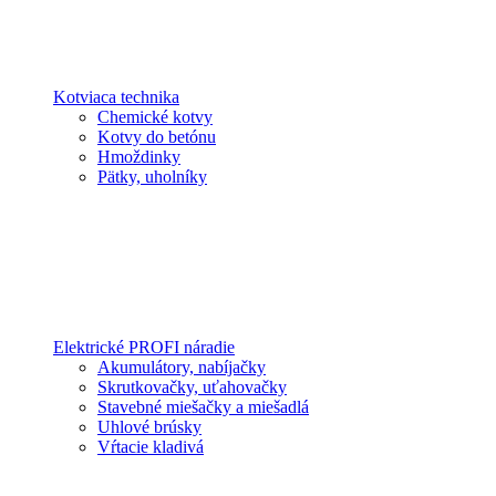
Kotviaca technika
Chemické kotvy
Kotvy do betónu
Hmoždinky
Pätky, uholníky
Elektrické PROFI náradie
Akumulátory, nabíjačky
Skrutkovačky, uťahovačky
Stavebné miešačky a miešadlá
Uhlové brúsky
Vŕtacie kladivá