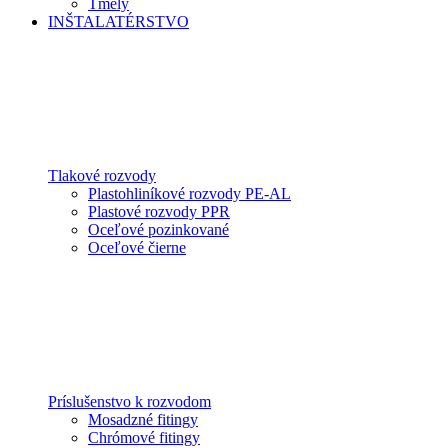
Tmely
INŠTALATÉRSTVO
Tlakové rozvody
Plastohliníkové rozvody PE-AL
Plastové rozvody PPR
Oceľové pozinkované
Oceľové čierne
Príslušenstvo k rozvodom
Mosadzné fitingy
Chrómové fitingy