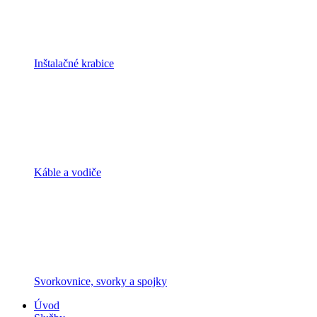
Inštalačné krabice
Káble a vodiče
Svorkovnice, svorky a spojky
Úvod