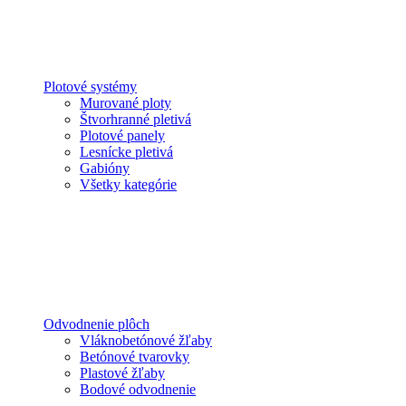
Plotové systémy
Murované ploty
Štvorhranné pletivá
Plotové panely
Lesnícke pletivá
Gabióny
Všetky kategórie
Odvodnenie plôch
Vláknobetónové žľaby
Betónové tvarovky
Plastové žľaby
Bodové odvodnenie