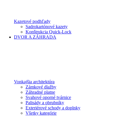
Kazetové podhľady
Sadrokartónové kazety
Konštrukcia Quick-Lock
DVOR A ZÁHRADA
Vonkajšia architektúra
Zámkové dlažby
Záhradné platne
Svahové oporné tvárnice
Palisády a obrubníky
Exteriérové schody a doplnky
Všetky kategórie