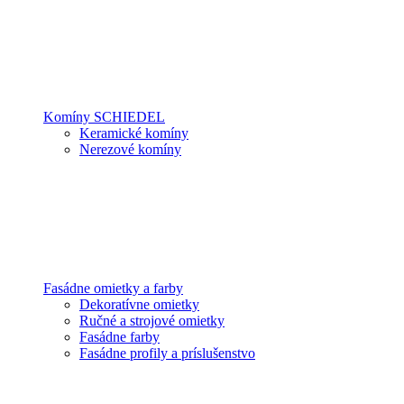
Komíny SCHIEDEL
Keramické komíny
Nerezové komíny
Fasádne omietky a farby
Dekoratívne omietky
Ručné a strojové omietky
Fasádne farby
Fasádne profily a príslušenstvo