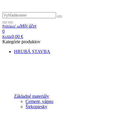
Môj účet
Prihlásiť sa
0
0,00
€
Košík
Kategórie produktov
HRUBÁ STAVBA
Základné materiály
Cement, vápno
Štrkopiesky