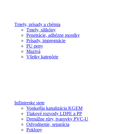
Tmely, prísady a chémia
Tmely, silikóny
Penetrácie, adhézne mostíky
Prísady, impregnácie
PU peny
Mazivá
Všetky kategórie
Inžinierske siete
Vonkajšia kanalizácia KGEM
Tlakové rozvody LDPE a PP
Drenážne rúry, tvarovky PVC-U
Odvodnenie, separácia
Poklopy