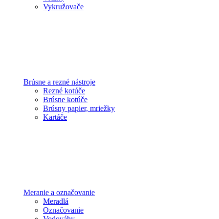
Vykružovače
Brúsne a rezné nástroje
Rezné kotúče
Brúsne kotúče
Brúsny papier, mriežky
Kartáče
Meranie a označovanie
Meradlá
Označovanie
Vodováhy