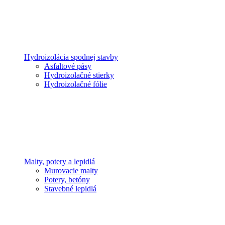
Hydroizolácia spodnej stavby
Asfaltové pásy
Hydroizolačné stierky
Hydroizolačné fólie
Malty, potery a lepidlá
Murovacie malty
Potery, betóny
Stavebné lepidlá