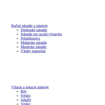
Ručné náradie a nástroje
Dielenské náradie
Náradie pre suchú výstavbu
Príslušenstvo
Maliarske náradie
Murárske náradie
Všetky kategórie
Vŕtacie a sekacie nástroje
Bity
Frézky
Sekáče
Vrtáky