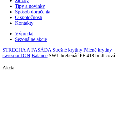
Služby
Tipy a novinky
Spôsob doručenia
O spoločnosti
Kontakty
Výpredaj
Sezonálne akcie
STRECHA A FASÁDA
Strešné krytiny
Pálené krytiny
swissporTON
Balance
SWT hrebenáč PF 418 bridlicová
Akcia