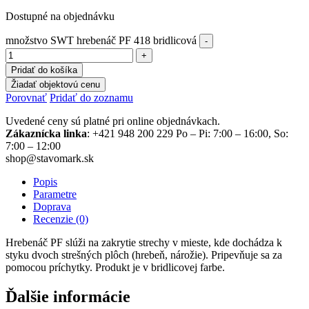
Dostupné na objednávku
množstvo SWT hrebenáč PF 418 bridlicová
Pridať do košíka
Žiadať objektovú cenu
Porovnať
Pridať do zoznamu
Uvedené ceny sú platné pri online objednávkach.
Zákaznícka linka
: +421 948 200 229 Po – Pi: 7:00 – 16:00, So:
7:00 – 12:00
shop@stavomark.sk
Popis
Parametre
Doprava
Recenzie (0)
Hrebenáč PF slúži na zakrytie strechy v mieste, kde dochádza k
styku dvoch strešných plôch (hrebeň, nárožie). Pripevňuje sa za
pomocou príchytky. Produkt je v bridlicovej farbe.
Ďalšie informácie