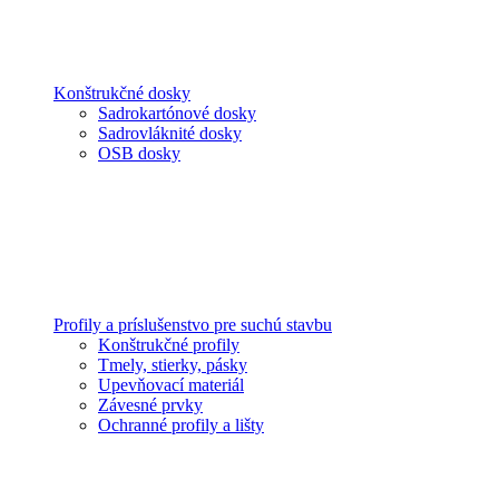
Konštrukčné dosky
Sadrokartónové dosky
Sadrovláknité dosky
OSB dosky
Profily a príslušenstvo pre suchú stavbu
Konštrukčné profily
Tmely, stierky, pásky
Upevňovací materiál
Závesné prvky
Ochranné profily a lišty