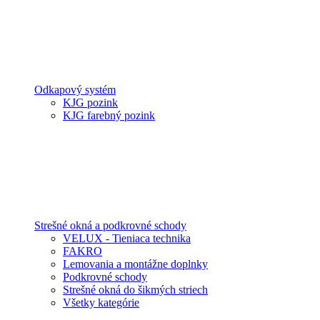
Odkapový systém
KJG pozink
KJG farebný pozink
Strešné okná a podkrovné schody
VELUX - Tieniaca technika
FAKRO
Lemovania a montážne doplnky
Podkrovné schody
Strešné okná do šikmých striech
Všetky kategórie