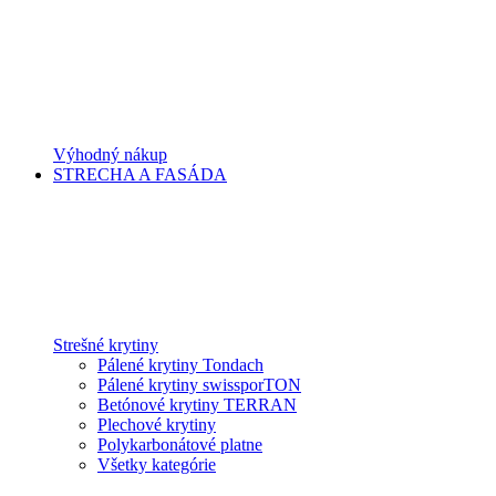
Výhodný nákup
STRECHA A FASÁDA
Strešné krytiny
Pálené krytiny Tondach
Pálené krytiny swissporTON
Betónové krytiny TERRAN
Plechové krytiny
Polykarbonátové platne
Všetky kategórie