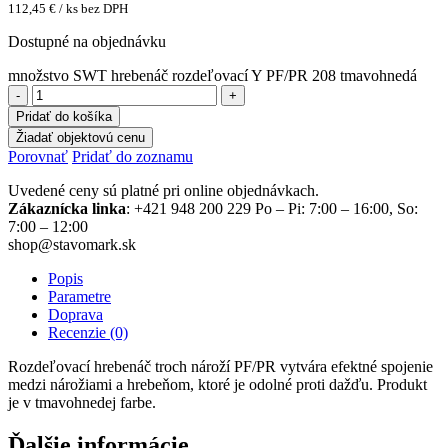
112,45
€
/ ks bez DPH
Dostupné na objednávku
množstvo SWT hrebenáč rozdeľovací Y PF/PR 208 tmavohnedá
Pridať do košíka
Žiadať objektovú cenu
Porovnať
Pridať do zoznamu
Uvedené ceny sú platné pri online objednávkach.
Zákaznícka linka
: +421 948 200 229 Po – Pi: 7:00 – 16:00, So:
7:00 – 12:00
shop@stavomark.sk
Popis
Parametre
Doprava
Recenzie (0)
Rozdeľovací hrebenáč troch nároží PF/PR vytvára efektné spojenie
medzi nárožiami a hrebeňom, ktoré je odolné proti dažďu. Produkt
je v tmavohnedej farbe.
Ďalšie informácie