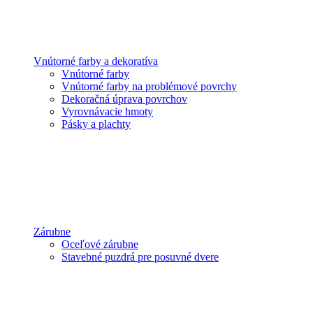
Vnútorné farby a dekoratíva
Vnútorné farby
Vnútorné farby na problémové povrchy
Dekoračná úprava povrchov
Vyrovnávacie hmoty
Pásky a plachty
Zárubne
Oceľové zárubne
Stavebné puzdrá pre posuvné dvere