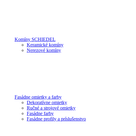
Komíny SCHIEDEL
Keramické komíny
Nerezové komíny
Fasádne omietky a farby
Dekoratívne omietky
Ručné a strojové omietky
Fasádne farby
Fasádne profily a príslušenstvo