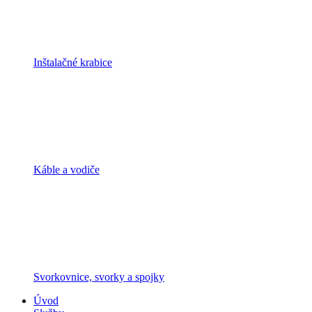
Inštalačné krabice
Káble a vodiče
Svorkovnice, svorky a spojky
Úvod