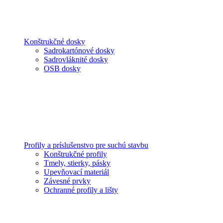
Konštrukčné dosky
Sadrokartónové dosky
Sadrovláknité dosky
OSB dosky
Profily a príslušenstvo pre suchú stavbu
Konštrukčné profily
Tmely, stierky, pásky
Upevňovací materiál
Závesné prvky
Ochranné profily a lišty