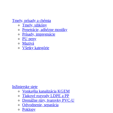
Tmely, prísady a chémia
Tmely, silikóny
Penetrácie, adhézne mostíky
Prísady, impregnácie
PU peny
Mazivá
Všetky kategórie
Inžinierske siete
Vonkajšia kanalizácia KGEM
Tlakové rozvody LDPE a PP
Drenážne rúry, tvarovky PVC-U
Odvodnenie, separácia
Poklopy