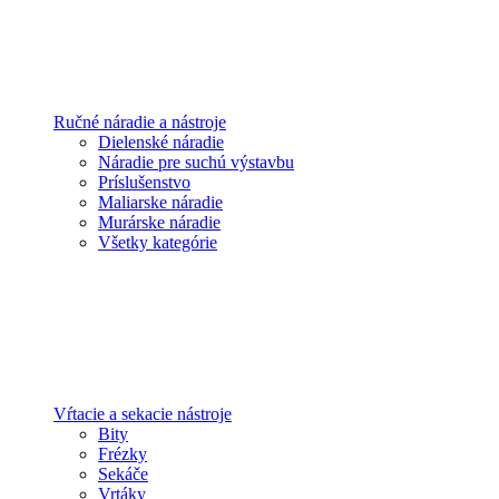
Ručné náradie a nástroje
Dielenské náradie
Náradie pre suchú výstavbu
Príslušenstvo
Maliarske náradie
Murárske náradie
Všetky kategórie
Vŕtacie a sekacie nástroje
Bity
Frézky
Sekáče
Vrtáky