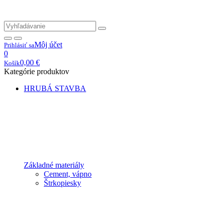
Môj účet
Prihlásiť sa
0
0,00
€
Košík
Kategórie produktov
HRUBÁ STAVBA
Základné materiály
Cement, vápno
Štrkopiesky