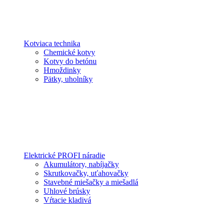
Kotviaca technika
Chemické kotvy
Kotvy do betónu
Hmoždinky
Pätky, uholníky
Elektrické PROFI náradie
Akumulátory, nabíjačky
Skrutkovačky, uťahovačky
Stavebné miešačky a miešadlá
Uhlové brúsky
Vŕtacie kladivá