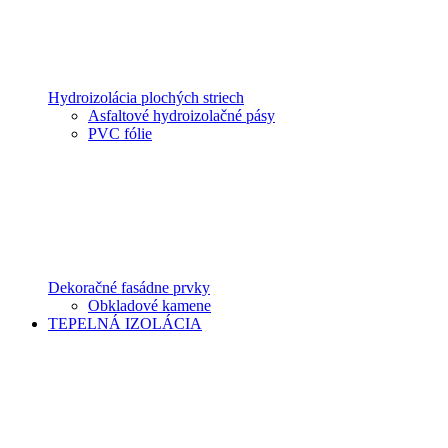
Hydroizolácia plochých striech
Asfaltové hydroizolačné pásy
PVC fólie
Dekoračné fasádne prvky
Obkladové kamene
TEPELNÁ IZOLÁCIA