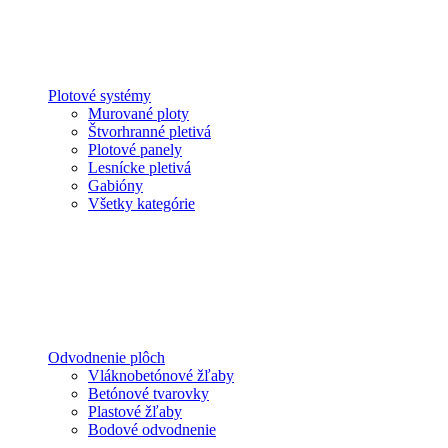
Plotové systémy
Murované ploty
Štvorhranné pletivá
Plotové panely
Lesnícke pletivá
Gabióny
Všetky kategórie
Odvodnenie plôch
Vláknobetónové žľaby
Betónové tvarovky
Plastové žľaby
Bodové odvodnenie