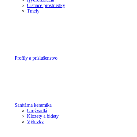
Čistiace prostriedky
Tmely
Profily a príslušenstvo
Sanitárna keramika
Umývadlá
Klozety a bidety
Výlevky