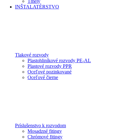
Tmely
INŠTALATÉRSTVO
Tlakové rozvody
Plastohliníkové rozvody PE-AL
Plastové rozvody PPR
Oceľové pozinkované
Oceľové čierne
Príslušenstvo k rozvodom
Mosadzné fitingy
Chrómové fitingy