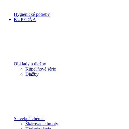
Hygienické potreby
KÚPEĽŇA
Obklady a dlažby
Kúpeľňové série
Dlažby
Stavebná chémia
Škárovacie hmoty
Hydroizolácia