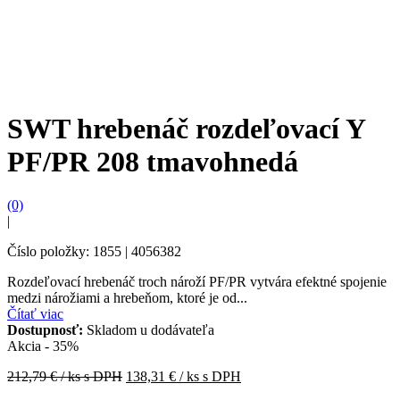
SWT hrebenáč rozdeľovací Y
PF/PR 208 tmavohnedá
(0)
|
Číslo položky: 1855 | 4056382
Rozdeľovací hrebenáč troch nároží PF/PR vytvára efektné spojenie
medzi nárožiami a hrebeňom, ktoré je od...
Čítať viac
Dostupnosť:
Skladom u dodávateľa
Akcia - 35%
212,79
€ / ks s DPH
138,31
€ / ks s DPH