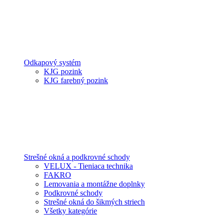
Odkapový systém
KJG pozink
KJG farebný pozink
Strešné okná a podkrovné schody
VELUX - Tieniaca technika
FAKRO
Lemovania a montážne doplnky
Podkrovné schody
Strešné okná do šikmých striech
Všetky kategórie