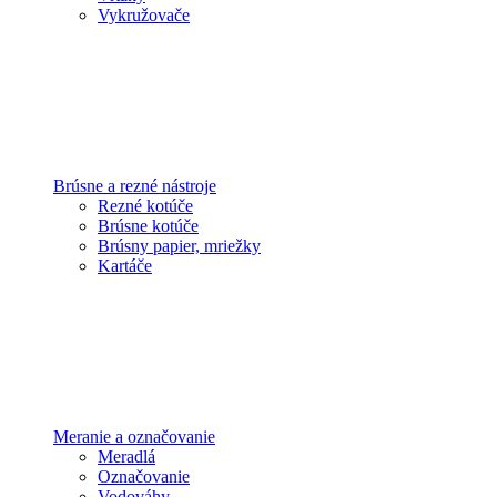
Vykružovače
Brúsne a rezné nástroje
Rezné kotúče
Brúsne kotúče
Brúsny papier, mriežky
Kartáče
Meranie a označovanie
Meradlá
Označovanie
Vodováhy