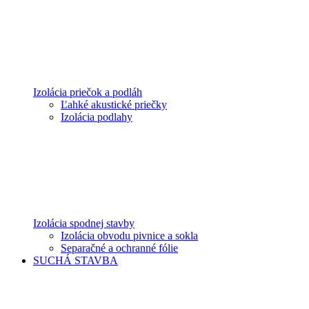
Izolácia priečok a podláh
Ľahké akustické priečky
Izolácia podlahy
Izolácia spodnej stavby
Izolácia obvodu pivnice a sokla
Separačné a ochranné fólie
SUCHÁ STAVBA