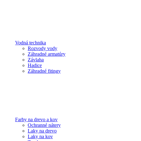
Vodná technika
Rozvody vody
Záhradné armatúry
Závlaha
Hadice
Záhradné fitingy
Farby na drevo a kov
Ochranné nátery
Laky na drevo
Laky na kov