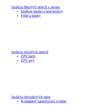
Izolácia šikmých striech a stropu
Izolácie medzi a pod krokvy
Fólie a pásky
Izolácia plochých striech
EPS biely
EPS sivý
Izolácia obvodových stien
Kontaktný zatepľovací systém