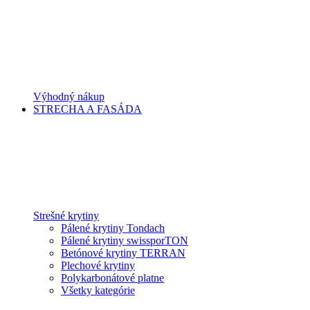
Výhodný nákup
STRECHA A FASÁDA
Strešné krytiny
Pálené krytiny Tondach
Pálené krytiny swissporTON
Betónové krytiny TERRAN
Plechové krytiny
Polykarbonátové platne
Všetky kategórie