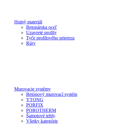
Hutný materiál
Betonárska oceľ
Uzavreté profily
Tyče profilového prierezu
Rúry
Murovacie systémy
Betónový murovací systém
YTONG
PORFIX
POROTHERM
Šamotové tehly
Všetky kategórie