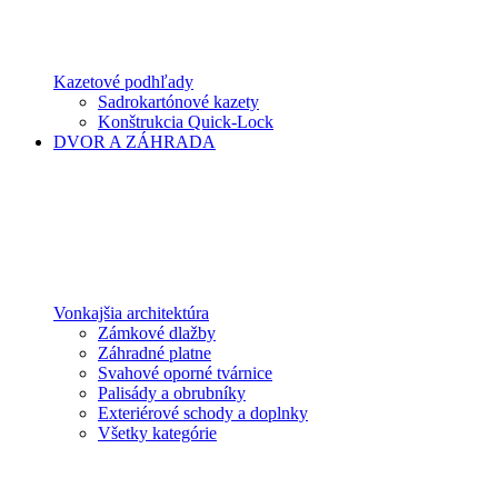
Kazetové podhľady
Sadrokartónové kazety
Konštrukcia Quick-Lock
DVOR A ZÁHRADA
Vonkajšia architektúra
Zámkové dlažby
Záhradné platne
Svahové oporné tvárnice
Palisády a obrubníky
Exteriérové schody a doplnky
Všetky kategórie