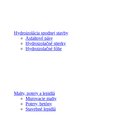
Hydroizolácia spodnej stavby
Asfaltové pásy
Hydroizolačné stierky
Hydroizolačné fólie
Malty, potery a lepidlá
Murovacie malty
Potery, betóny
Stavebné lepidlá