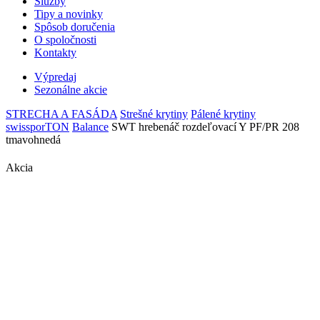
Služby
Tipy a novinky
Spôsob doručenia
O spoločnosti
Kontakty
Výpredaj
Sezonálne akcie
STRECHA A FASÁDA
Strešné krytiny
Pálené krytiny
swissporTON
Balance
SWT hrebenáč rozdeľovací Y PF/PR 208
tmavohnedá
Akcia