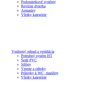
Podomietkové systémy
Revízne dvierka
Armatúry
Všetky kategórie
Vnútorný odpad a ventilácia
Potrubný systém HT
Šedé PVC
Sifóny
Vpuste a odtoky
Prípojky k WC, manžety
Všetky kategórie