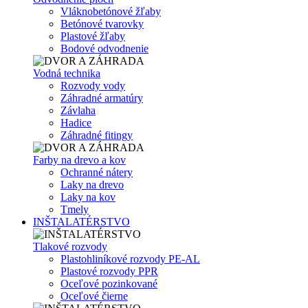
Vláknobetónové žľaby
Betónové tvarovky
Plastové žľaby
Bodové odvodnenie
Vodná technika
Rozvody vody
Záhradné armatúry
Závlaha
Hadice
Záhradné fitingy
Farby na drevo a kov
Ochranné nátery
Laky na drevo
Laky na kov
Tmely
INŠTALATÉRSTVO
Tlakové rozvody
Plastohliníkové rozvody PE-AL
Plastové rozvody PPR
Oceľové pozinkované
Oceľové čierne