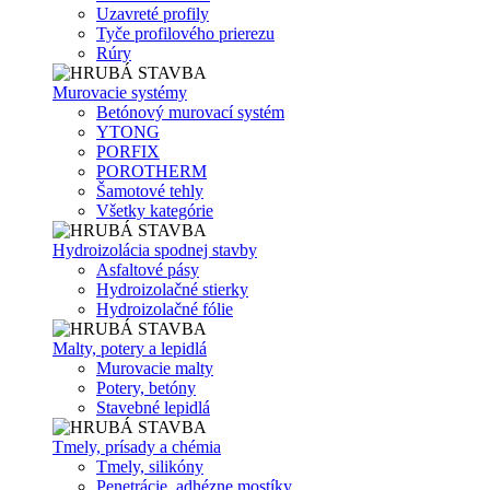
Uzavreté profily
Tyče profilového prierezu
Rúry
Murovacie systémy
Betónový murovací systém
YTONG
PORFIX
POROTHERM
Šamotové tehly
Všetky kategórie
Hydroizolácia spodnej stavby
Asfaltové pásy
Hydroizolačné stierky
Hydroizolačné fólie
Malty, potery a lepidlá
Murovacie malty
Potery, betóny
Stavebné lepidlá
Tmely, prísady a chémia
Tmely, silikóny
Penetrácie, adhézne mostíky