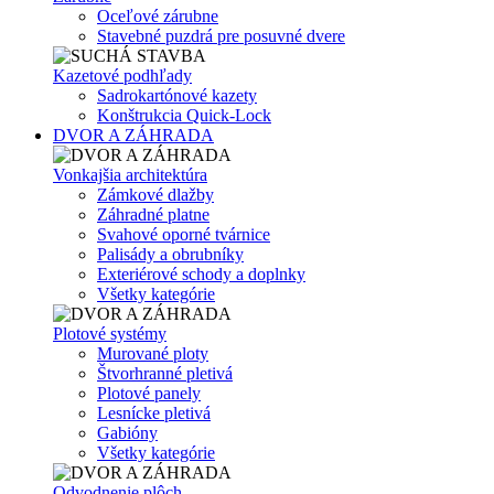
Oceľové zárubne
Stavebné puzdrá pre posuvné dvere
Kazetové podhľady
Sadrokartónové kazety
Konštrukcia Quick-Lock
DVOR A ZÁHRADA
Vonkajšia architektúra
Zámkové dlažby
Záhradné platne
Svahové oporné tvárnice
Palisády a obrubníky
Exteriérové schody a doplnky
Všetky kategórie
Plotové systémy
Murované ploty
Štvorhranné pletivá
Plotové panely
Lesnícke pletivá
Gabióny
Všetky kategórie
Odvodnenie plôch