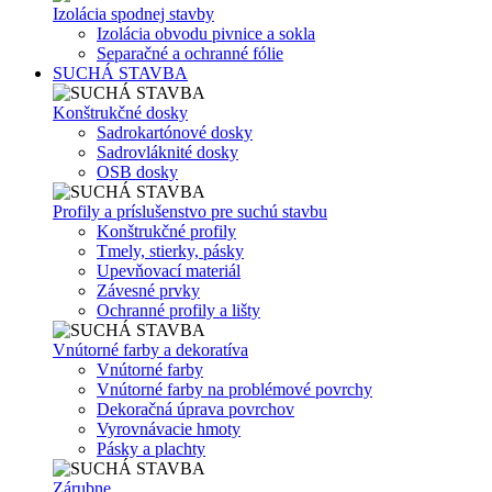
Izolácia spodnej stavby
Izolácia obvodu pivnice a sokla
Separačné a ochranné fólie
SUCHÁ STAVBA
Konštrukčné dosky
Sadrokartónové dosky
Sadrovláknité dosky
OSB dosky
Profily a príslušenstvo pre suchú stavbu
Konštrukčné profily
Tmely, stierky, pásky
Upevňovací materiál
Závesné prvky
Ochranné profily a lišty
Vnútorné farby a dekoratíva
Vnútorné farby
Vnútorné farby na problémové povrchy
Dekoračná úprava povrchov
Vyrovnávacie hmoty
Pásky a plachty
Zárubne