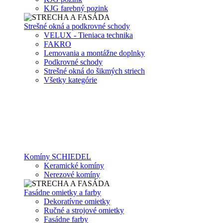
KJG farebný pozink
Strešné okná a podkrovné schody
VELUX - Tieniaca technika
FAKRO
Lemovania a montážne doplnky
Podkrovné schody
Strešné okná do šikmých striech
Všetky kategórie
Komíny SCHIEDEL
Keramické komíny
Nerezové komíny
Fasádne omietky a farby
Dekoratívne omietky
Ručné a strojové omietky
Fasádne farby