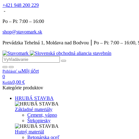
+421 948 200 229
-
Po – Pi: 7:00 – 16:00
shop@stavomark.sk
Prevádzka Tehelná 1, Moldava nad Bodvou ⎮ Po – Pi: 7:00 – 16:00, 
Môj účet
Prihlásiť sa
0
0,00
€
Košík
Kategórie produktov
HRUBÁ STAVBA
Základné materiály
Cement, vápno
Štrkopiesky
Hutný materiál
Betonárska oceľ