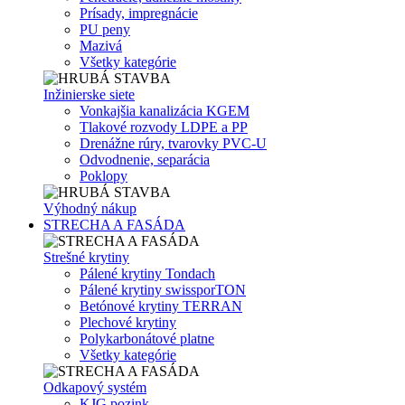
Prísady, impregnácie
PU peny
Mazivá
Všetky kategórie
Inžinierske siete
Vonkajšia kanalizácia KGEM
Tlakové rozvody LDPE a PP
Drenážne rúry, tvarovky PVC-U
Odvodnenie, separácia
Poklopy
Výhodný nákup
STRECHA A FASÁDA
Strešné krytiny
Pálené krytiny Tondach
Pálené krytiny swissporTON
Betónové krytiny TERRAN
Plechové krytiny
Polykarbonátové platne
Všetky kategórie
Odkapový systém
KJG pozink