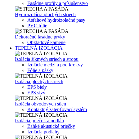
Fasádne profily a príslušenstvo
Hydroizolácia plochých striech
Asfaltové hydroizolačné pásy
PVC fólie
Dekoračné fasádne prvky
Obkladové kamene
TEPELNÁ IZOLÁCIA
Izolácia šikmých striech a stropu
Izolácie medzi a pod krokvy
Fólie a pásky
Izolácia plochých striech
EPS biely
EPS sivý
Izolácia obvodových stien
Kontaktný zatepľovací systém
Izolácia priečok a podláh
Ľahké akustické priečky
Izolácia podlahy