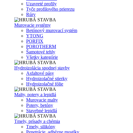
Uzavreté profily
Tyče profilového prierezu
Rúry
Murovacie systémy
Betónový murovací systém
YTONG
PORFIX
POROTHERM
Šamotové tehly
Všetky kategórie
Hydroizolácia spodnej stavby
Asfaltové pásy
Hydroizolačné stierky
Hydroizolačné fólie
Malty, potery a lepidlá
Murovacie malty
Potery, betóny
Stavebné lepidlá
Tmely, prísady a chémia
Tmely, silikóny
Penetrácie, adhézne mostíky