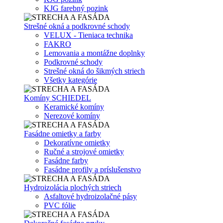
KJG farebný pozink
Strešné okná a podkrovné schody
VELUX - Tieniaca technika
FAKRO
Lemovania a montážne doplnky
Podkrovné schody
Strešné okná do šikmých striech
Všetky kategórie
Komíny SCHIEDEL
Keramické komíny
Nerezové komíny
Fasádne omietky a farby
Dekoratívne omietky
Ručné a strojové omietky
Fasádne farby
Fasádne profily a príslušenstvo
Hydroizolácia plochých striech
Asfaltové hydroizolačné pásy
PVC fólie