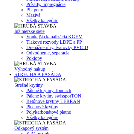
Prísady, impregnácie
PU peny
Mazivá
Všetky kategórie
Inžinierske siete
Vonkajšia kanalizácia KGEM
Tlakové rozvody LDPE a PP
Drenážne rúry, tvarovky PVC-U
Odvodnenie, separácia
Poklopy
Výhodný nákup
STRECHA A FASÁDA
Strešné krytiny
Pálené krytiny Tondach
Pálené krytiny swissporTON
Betónové krytiny TERRAN
Plechové krytiny
Polykarbonátové platne
Všetky kategórie
Odkapový systém
KJG pozink