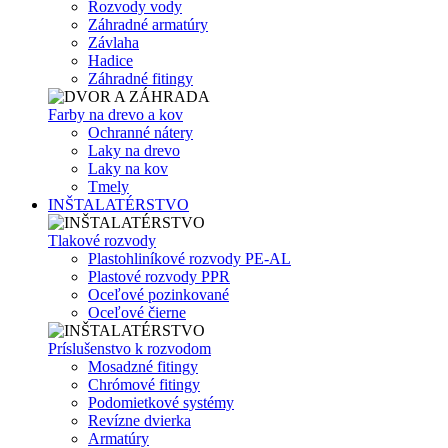
Rozvody vody
Záhradné armatúry
Závlaha
Hadice
Záhradné fitingy
Farby na drevo a kov
Ochranné nátery
Laky na drevo
Laky na kov
Tmely
INŠTALATÉRSTVO
Tlakové rozvody
Plastohliníkové rozvody PE-AL
Plastové rozvody PPR
Oceľové pozinkované
Oceľové čierne
Príslušenstvo k rozvodom
Mosadzné fitingy
Chrómové fitingy
Podomietkové systémy
Revízne dvierka
Armatúry