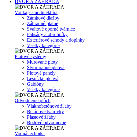
DVOR A ZÁHRADA
Vonkajšia architektúra
Zámkové dlažby
Záhradné platne
Svahové oporné tvárnice
Palisády a obrubníky
Exteriérové schody a doplnky
Všetky kategórie
Plotové systémy
Murované ploty
Štvorhranné pletivá
Plotové panely
Lesnícke pletivá
Gabióny
Všetky kategórie
Odvodnenie plôch
Vláknobetónové žľaby
Betónové tvarovky
Plastové žľaby
Bodové odvodnenie
Vodná technika