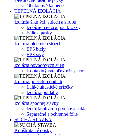
Dekoračné fasádne prvky
Obkladové kamene
TEPELNÁ IZOLÁCIA
Izolácia šikmých striech a stropu
Izolácie medzi a pod krokvy
Fólie a pásky
Izolácia plochých striech
EPS biely
EPS sivý
Izolácia obvodových stien
Kontaktný zatepľovací systém
Izolácia priečok a podláh
Ľahké akustické priečky
Izolácia podlahy
Izolácia spodnej stavby
Izolácia obvodu pivnice a sokla
Separačné a ochranné fólie
SUCHÁ STAVBA
Konštrukčné dosky