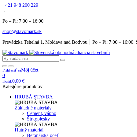
+421 948 200 229
-
Po – Pi: 7:00 – 16:00
shop@stavomark.sk
Prevádzka Tehelná 1, Moldava nad Bodvou ⎮ Po – Pi: 7:00 – 16:00, 
Môj účet
Prihlásiť sa
0
0,00
€
Košík
Kategórie produktov
HRUBÁ STAVBA
Základné materiály
Cement, vápno
Štrkopiesky
Hutný materiál
Betonárska oceľ