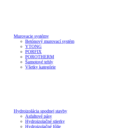
Murovacie systémy
Betónový murovací systém
YTONG
PORFIX
POROTHERM
Šamotové tehly
Všetky kategórie
Hydroizolácia spodnej stavby
Asfaltové pásy
Hydroizolačné stierky
Hydroizolačné fólie