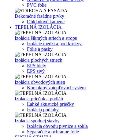
PVC fólie
Dekoračné fasádne prvky
Obkladové kamene
TEPELNÁ IZOLÁCIA
Izolácia šikmých striech a stropu
Izolácie medzi a pod krokvy
Fólie a pásky
Izolácia plochých striech
EPS biely
EPS sivý
Izolácia obvodových stien
Kontaktný zatepľovací systém
Izolácia priečok a podláh
Ľahké akustické priečky
Izolácia podlahy
Izolácia spodnej stavby
Izolácia obvodu pivnice a sokla
Separačné a ochranné fólie