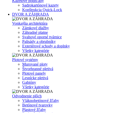
Kazetové podhľady
Sadrokartónové kazety
Konštrukcia Quick-Lock
DVOR A ZÁHRADA
Vonkajšia architektúra
Zámkové dlažby
Záhradné platne
Svahové oporné tvárnice
Palisády a obrubníky
Exteriérové schody a doplnky
Všetky kategórie
Plotové systémy
Murované ploty
Štvorhranné pletivá
Plotové panely
Lesnícke pletivá
Gabióny
Všetky kategórie
Odvodnenie plôch
Vláknobetónové žľaby
Betónové tvarovky
Plastové žľaby