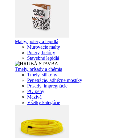
Malty, potery a lepidlá
Murovacie malty
Potery, betóny
Stavebné lepidlá
Tmely, prísady a chémia
Tmely, silikóny
Penetrácie, adhézne mostíky
Prísady, impregnácie
PU peny
Mazivá
Všetky kategórie