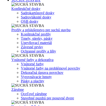
SUCHÁ STAVBA
Konštrukčné dosky
Sadrokartónové dosky
Sadrovláknité dosky
OSB dosky
Profily a príslušenstvo pre suchú stavbu
Konštrukčné profily
Tmely, stierky, pásky
Upevňovací materiál
Závesné prvky
Ochranné profily a lišty
Vnútorné farby a dekoratíva
Vnútorné farby
Vnútorné farby na problémové povrchy
Dekoračná úprava povrchov
Vyrovnávacie hmoty
Pásky a plachty
Zárubne
Oceľové zárubne
Stavebné puzdrá pre posuvné dvere