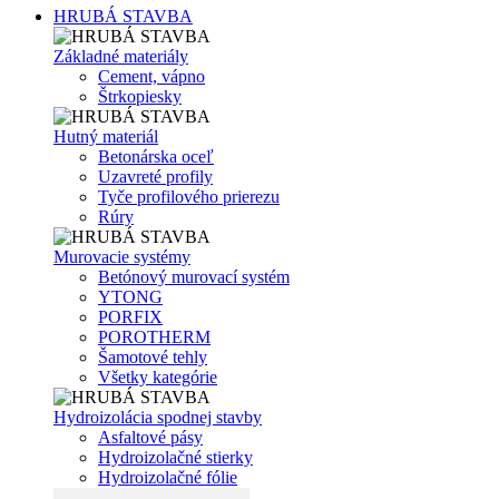
HRUBÁ STAVBA
Základné materiály
Cement, vápno
Štrkopiesky
Hutný materiál
Betonárska oceľ
Uzavreté profily
Tyče profilového prierezu
Rúry
Murovacie systémy
Betónový murovací systém
YTONG
PORFIX
POROTHERM
Šamotové tehly
Všetky kategórie
Hydroizolácia spodnej stavby
Asfaltové pásy
Hydroizolačné stierky
Hydroizolačné fólie