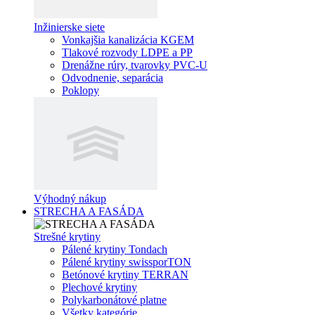
Inžinierske siete
Vonkajšia kanalizácia KGEM
Tlakové rozvody LDPE a PP
Drenážne rúry, tvarovky PVC-U
Odvodnenie, separácia
Poklopy
Výhodný nákup
STRECHA A FASÁDA
Strešné krytiny
Pálené krytiny Tondach
Pálené krytiny swissporTON
Betónové krytiny TERRAN
Plechové krytiny
Polykarbonátové platne
Všetky kategórie