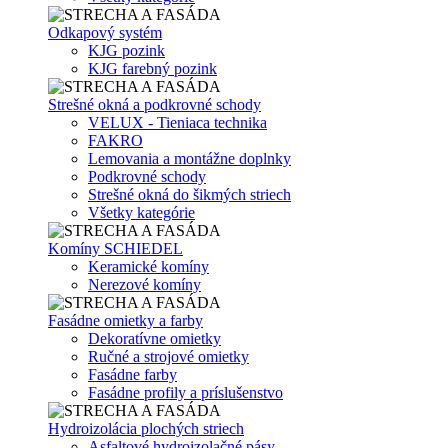
Odkapový systém
KJG pozink
KJG farebný pozink
Strešné okná a podkrovné schody
VELUX - Tieniaca technika
FAKRO
Lemovania a montážne doplnky
Podkrovné schody
Strešné okná do šikmých striech
Všetky kategórie
Komíny SCHIEDEL
Keramické komíny
Nerezové komíny
Fasádne omietky a farby
Dekoratívne omietky
Ručné a strojové omietky
Fasádne farby
Fasádne profily a príslušenstvo
Hydroizolácia plochých striech
Asfaltové hydroizolačné pásy