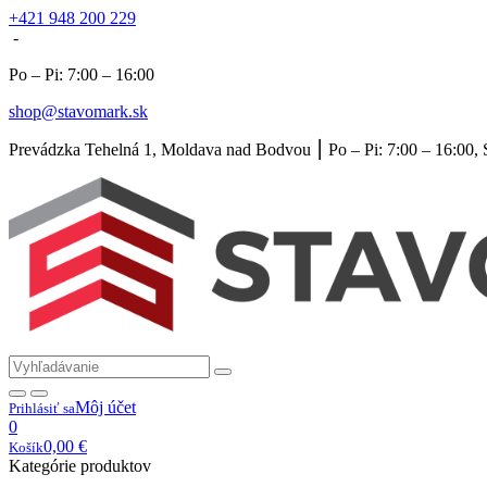
+421 948 200 229
-
Po – Pi: 7:00 – 16:00
shop@stavomark.sk
Prevádzka Tehelná 1, Moldava nad Bodvou ⎮ Po – Pi: 7:00 – 16:00, 
Môj účet
Prihlásiť sa
0
0,00
€
Košík
Kategórie produktov