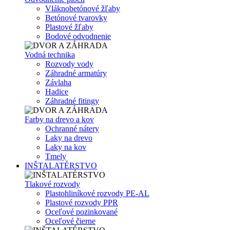
Vláknobetónové žľaby
Betónové tvarovky
Plastové žľaby
Bodové odvodnenie
Vodná technika
Rozvody vody
Záhradné armatúry
Závlaha
Hadice
Záhradné fitingy
Farby na drevo a kov
Ochranné nátery
Laky na drevo
Laky na kov
Tmely
INŠTALATÉRSTVO
Tlakové rozvody
Plastohliníkové rozvody PE-AL
Plastové rozvody PPR
Oceľové pozinkované
Oceľové čierne