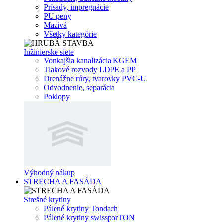
Prísady, impregnácie
PU peny
Mazivá
Všetky kategórie
Inžinierske siete
Vonkajšia kanalizácia KGEM
Tlakové rozvody LDPE a PP
Drenážne rúry, tvarovky PVC-U
Odvodnenie, separácia
Poklopy
Výhodný nákup
STRECHA A FASÁDA
Strešné krytiny
Pálené krytiny Tondach
Pálené krytiny swissporTON