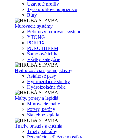
Uzavreté profily
Tyče profilového prierezu
Rúry
Murovacie systémy
Betónový murovací systém
YTONG
PORFIX
POROTHERM
Šamotové tehly
Všetky kategórie
Hydroizolácia spodnej stavby
Asfaltové pásy
Hydroizolačné stierky
Hydroizolačné fólie
Malty, potery a lepidlá
Murovacie malty
Potery, betóny
Stavebné lepidlá
Tmely, prísady a chémia
Tmely, silikóny
Penetrácie, adhézne mostíky