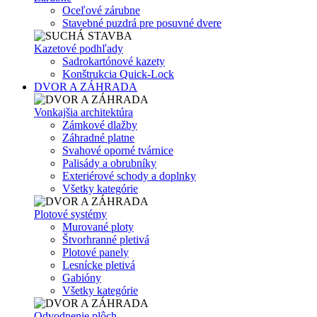
Oceľové zárubne
Stavebné puzdrá pre posuvné dvere
Kazetové podhľady
Sadrokartónové kazety
Konštrukcia Quick-Lock
DVOR A ZÁHRADA
Vonkajšia architektúra
Zámkové dlažby
Záhradné platne
Svahové oporné tvárnice
Palisády a obrubníky
Exteriérové schody a doplnky
Všetky kategórie
Plotové systémy
Murované ploty
Štvorhranné pletivá
Plotové panely
Lesnícke pletivá
Gabióny
Všetky kategórie
Odvodnenie plôch