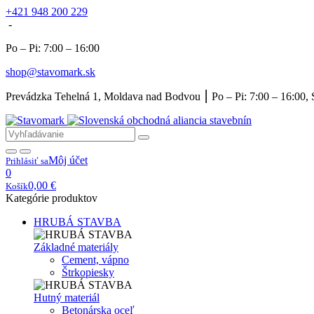
+421 948 200 229
-
Po – Pi: 7:00 – 16:00
shop@stavomark.sk
Prevádzka Tehelná 1, Moldava nad Bodvou ⎮ Po – Pi: 7:00 – 16:00, 
Môj účet
Prihlásiť sa
0
0,00
€
Košík
Kategórie produktov
HRUBÁ STAVBA
Základné materiály
Cement, vápno
Štrkopiesky
Hutný materiál
Betonárska oceľ