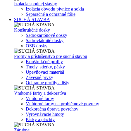
Izolácia spodnej stavby
Izolácia obvodu pivnice a sokla
Separačné a ochranné fólie
SUCHÁ STAVBA
Konštrukčné dosky
Sadrokartónové dosky
Sadrovláknité dosky
OSB dosky
Profily a príslušenstvo pre suchú stavbu
Konštrukčné profily
Tmely, stierky, pásky
Upevňovací materiál
Závesné prvky
Ochranné profily a lišty
Vnútorné farby a dekoratíva
Vnútorné farby
Vnútorné farby na problémové povrchy
Dekoračná úprava povrchov
Vyrovnávacie hmoty
Pásky a plachty
Zárubne