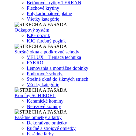
Betónové krytiny TERRAN
Plechové krytiny
Polykarbonátové platne
Všetky kategórie
Odkapový systém
KJG pozink
KJG farebný pozink
Strešné okná a podkrovné schody
VELUX - Tieniaca technika
FAKRO
Lemovania a montážne doplnky
Podkrovné schody
Strešné okná do šikmých striech
Všetky kategórie
Komíny SCHIEDEL
Keramické komíny
Nerezové komíny
Fasádne omietky a farby
Dekoratívne omietky
Ručné a strojové omietky
Fasádne farby