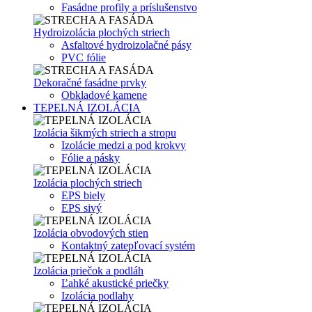
Fasádne profily a príslušenstvo
Hydroizolácia plochých striech
Asfaltové hydroizolačné pásy
PVC fólie
Dekoračné fasádne prvky
Obkladové kamene
TEPELNÁ IZOLÁCIA
Izolácia šikmých striech a stropu
Izolácie medzi a pod krokvy
Fólie a pásky
Izolácia plochých striech
EPS biely
EPS sivý
Izolácia obvodových stien
Kontaktný zatepľovací systém
Izolácia priečok a podláh
Ľahké akustické priečky
Izolácia podlahy