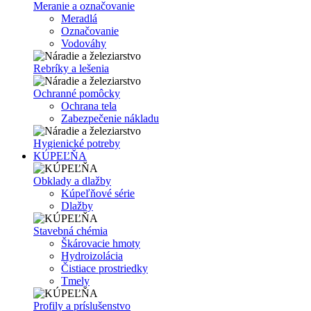
Meranie a označovanie
Meradlá
Označovanie
Vodováhy
Rebríky a lešenia
Ochranné pomôcky
Ochrana tela
Zabezpečenie nákladu
Hygienické potreby
KÚPEĽŇA
Obklady a dlažby
Kúpeľňové série
Dlažby
Stavebná chémia
Škárovacie hmoty
Hydroizolácia
Čistiace prostriedky
Tmely
Profily a príslušenstvo