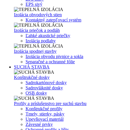
EPS sivý
Izolácia obvodových stien
Kontaktný zatepľovací systém
Izolácia priečok a podláh
Ľahké akustické priečky
Izolácia podlahy
Izolácia spodnej stavby
Izolácia obvodu pivnice a sokla
Separačné a ochranné fólie
SUCHÁ STAVBA
Konštrukčné dosky
Sadrokartónové dosky
Sadrovláknité dosky
OSB dosky
Profily a príslušenstvo pre suchú stavbu
Konštrukčné profily
Tmely, stierky, pásky
Upevňovací materiál
Závesné prvky
Ochranné profily a lišty