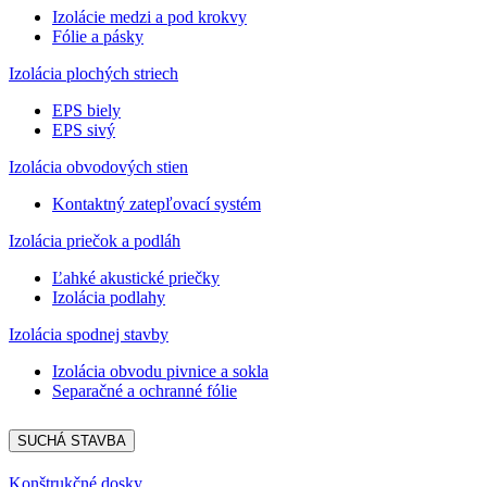
Izolácie medzi a pod krokvy
Fólie a pásky
Izolácia plochých striech
EPS biely
EPS sivý
Izolácia obvodových stien
Kontaktný zatepľovací systém
Izolácia priečok a podláh
Ľahké akustické priečky
Izolácia podlahy
Izolácia spodnej stavby
Izolácia obvodu pivnice a sokla
Separačné a ochranné fólie
SUCHÁ STAVBA
Konštrukčné dosky