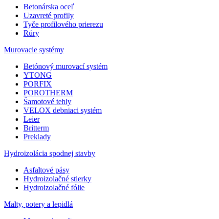
Betonárska oceľ
Uzavreté profily
Tyče profilového prierezu
Rúry
Murovacie systémy
Betónový murovací systém
YTONG
PORFIX
POROTHERM
Šamotové tehly
VELOX debniaci systém
Leier
Britterm
Preklady
Hydroizolácia spodnej stavby
Asfaltové pásy
Hydroizolačné stierky
Hydroizolačné fólie
Malty, potery a lepidlá