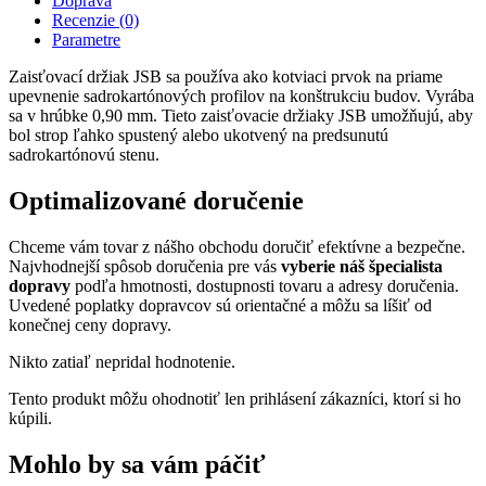
Doprava
Recenzie (0)
Parametre
Zaisťovací držiak JSB sa používa ako kotviaci prvok na priame
upevnenie sadrokartónových profilov na konštrukciu budov. Vyrába
sa v hrúbke 0,90 mm. Tieto zaisťovacie držiaky JSB umožňujú, aby
bol strop ľahko spustený alebo ukotvený na predsunutú
sadrokartónovú stenu.
Optimalizované doručenie
Chceme vám tovar z nášho obchodu doručiť efektívne a bezpečne.
Najvhodnejší spôsob doručenia pre vás
vyberie náš špecialista
dopravy
podľa hmotnosti, dostupnosti tovaru a adresy doručenia.
Uvedené poplatky dopravcov sú orientačné a môžu sa líšiť od
konečnej ceny dopravy.
Nikto zatiaľ nepridal hodnotenie.
Tento produkt môžu ohodnotiť len prihlásení zákazníci, ktorí si ho
kúpili.
Mohlo by sa vám páčiť