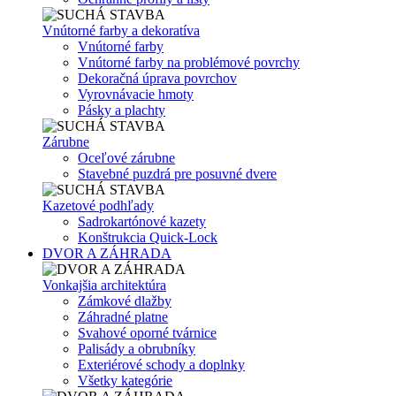
Vnútorné farby a dekoratíva
Vnútorné farby
Vnútorné farby na problémové povrchy
Dekoračná úprava povrchov
Vyrovnávacie hmoty
Pásky a plachty
Zárubne
Oceľové zárubne
Stavebné puzdrá pre posuvné dvere
Kazetové podhľady
Sadrokartónové kazety
Konštrukcia Quick-Lock
DVOR A ZÁHRADA
Vonkajšia architektúra
Zámkové dlažby
Záhradné platne
Svahové oporné tvárnice
Palisády a obrubníky
Exteriérové schody a doplnky
Všetky kategórie