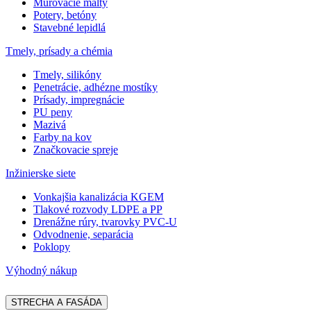
Murovacie malty
Potery, betóny
Stavebné lepidlá
Tmely, prísady a chémia
Tmely, silikóny
Penetrácie, adhézne mostíky
Prísady, impregnácie
PU peny
Mazivá
Farby na kov
Značkovacie spreje
Inžinierske siete
Vonkajšia kanalizácia KGEM
Tlakové rozvody LDPE a PP
Drenážne rúry, tvarovky PVC-U
Odvodnenie, separácia
Poklopy
Výhodný nákup
STRECHA A FASÁDA