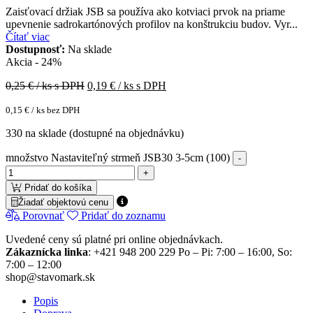
Zaisťovací držiak JSB sa používa ako kotviaci prvok na priame
upevnenie sadrokartónových profilov na konštrukciu budov. Vyr...
Čítať viac
Dostupnosť:
Na sklade
Akcia - 24%
0,25
€ / ks s DPH
0,19
€ / ks s DPH
0,15
€
/ ks bez DPH
330 na sklade (dostupné na objednávku)
množstvo Nastaviteľný strmeň JSB30 3-5cm (100)
Pridať do košíka
Žiadať objektovú cenu
Porovnať
Pridať do zoznamu
Uvedené ceny sú platné pri online objednávkach.
Zákaznícka linka
: +421 948 200 229 Po – Pi: 7:00 – 16:00, So:
7:00 – 12:00
shop@stavomark.sk
Popis