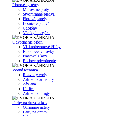
Plotové systémy
Murované ploty
Štvorhranné pletivá
Plotové panely
Lesnícke pletivá
Gabióny
Všetky kategórie
Odvodnenie plôch
Vláknobetónové žľaby
Betónové tvarovky
Plastové žľaby
Bodové odvodnenie
Vodná technika
Rozvody vody
Záhradné armatúry
Závlaha
Hadice
Záhradné fitingy
Farby na drevo a kov
Ochranné nátery
Laky na drevo