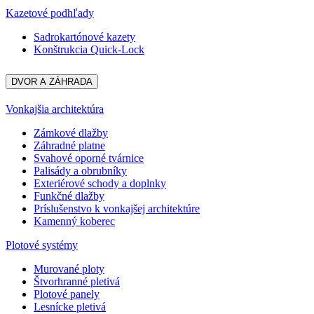
Kazetové podhľady
Sadrokartónové kazety
Konštrukcia Quick-Lock
DVOR A ZÁHRADA
Vonkajšia architektúra
Zámkové dlažby
Záhradné platne
Svahové oporné tvárnice
Palisády a obrubníky
Exteriérové schody a doplnky
Funkčné dlažby
Príslušenstvo k vonkajšej architektúre
Kamenný koberec
Plotové systémy
Murované ploty
Štvorhranné pletivá
Plotové panely
Lesnícke pletivá