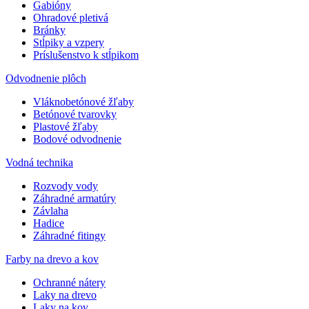
Gabióny
Ohradové pletivá
Bránky
Stĺpiky a vzpery
Príslušenstvo k stĺpikom
Odvodnenie plôch
Vláknobetónové žľaby
Betónové tvarovky
Plastové žľaby
Bodové odvodnenie
Vodná technika
Rozvody vody
Záhradné armatúry
Závlaha
Hadice
Záhradné fitingy
Farby na drevo a kov
Ochranné nátery
Laky na drevo
Laky na kov