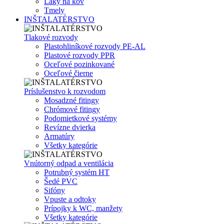
Laky na kov
Tmely
INŠTALATÉRSTVO
Tlakové rozvody
Plastohliníkové rozvody PE-AL
Plastové rozvody PPR
Oceľové pozinkované
Oceľové čierne
Príslušenstvo k rozvodom
Mosadzné fitingy
Chrómové fitingy
Podomietkové systémy
Revízne dvierka
Armatúry
Všetky kategórie
Vnútorný odpad a ventilácia
Potrubný systém HT
Šedé PVC
Sifóny
Vpuste a odtoky
Prípojky k WC, manžety
Všetky kategórie