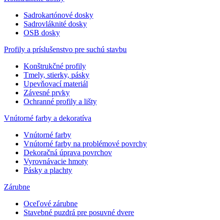
Sadrokartónové dosky
Sadrovláknité dosky
OSB dosky
Profily a príslušenstvo pre suchú stavbu
Konštrukčné profily
Tmely, stierky, pásky
Upevňovací materiál
Závesné prvky
Ochranné profily a lišty
Vnútorné farby a dekoratíva
Vnútorné farby
Vnútorné farby na problémové povrchy
Dekoračná úprava povrchov
Vyrovnávacie hmoty
Pásky a plachty
Zárubne
Oceľové zárubne
Stavebné puzdrá pre posuvné dvere