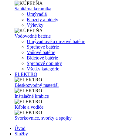
Sanitárna keramika
Umývadlá
Klozety a bidety
Výlevky
Vodovodné batérie
Umývadlové a drezové batérie
Sprchové batérie
Vaňové batérie
Bidetové batérie
Sprchové doplnky
Všetky kategórie
ELEKTRO
Bleskozvodný materiál
Inštalačné krabice
Káble a vodiče
Svorkovnice, svorky a spojky
Úvod
Služby