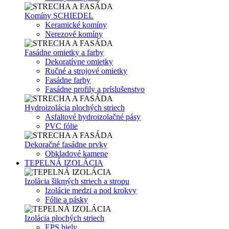
Komíny SCHIEDEL
Keramické komíny
Nerezové komíny
Fasádne omietky a farby
Dekoratívne omietky
Ručné a strojové omietky
Fasádne farby
Fasádne profily a príslušenstvo
Hydroizolácia plochých striech
Asfaltové hydroizolačné pásy
PVC fólie
Dekoračné fasádne prvky
Obkladové kamene
TEPELNÁ IZOLÁCIA
Izolácia šikmých striech a stropu
Izolácie medzi a pod krokvy
Fólie a pásky
Izolácia plochých striech
EPS biely