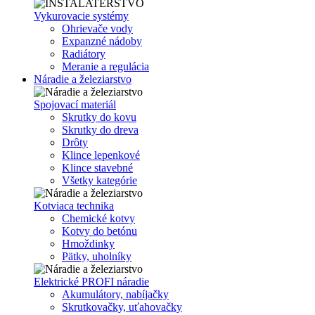
Vykurovacie systémy
Ohrievače vody
Expanzné nádoby
Radiátory
Meranie a regulácia
Náradie a železiarstvo
Spojovací materiál
Skrutky do kovu
Skrutky do dreva
Drôty
Klince lepenkové
Klince stavebné
Všetky kategórie
Kotviaca technika
Chemické kotvy
Kotvy do betónu
Hmoždinky
Pätky, uholníky
Elektrické PROFI náradie
Akumulátory, nabíjačky
Skrutkovačky, uťahovačky