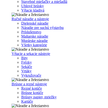
Stavebné miešačky a miešadlá
Uhlové brúsky
Vŕtacie kladivá
Ručné náradie a nástroje
Dielenské náradie
Náradie pre suchú výstavbu
Príslušenstvo
Maliarske náradie
Murárske náradie
Všetky kategórie
Vŕtacie a sekacie nástroje
Bity
Frézky
Sekáče
Vrtáky
Vykružovače
Brúsne a rezné nástroje
Rezné kotúče
Brúsne kotúče
Brúsny papier, mriežky
Kartáče