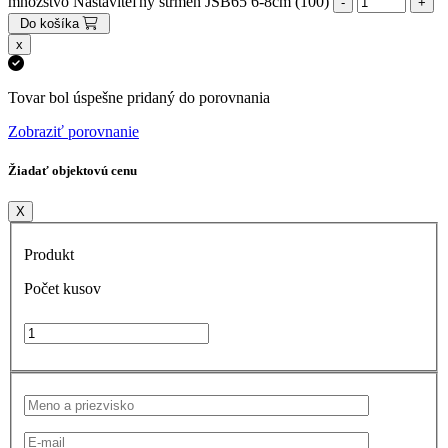
množstvo Nastaviteľný strmeň JSB65 6-8cm (100)
Do košíka
x
Tovar bol úspešne pridaný do porovnania
Zobraziť porovnanie
Žiadať objektovú cenu
X
Produkt
Počet kusov