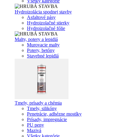
Všetky kategórie
Hydroizolácia spodnej stavby
Asfaltové pásy
Hydroizolačné stierky
Hydroizolačné fólie
Malty, potery a lepidlá
Murovacie malty
Potery, betóny
Stavebné lepidlá
Tmely, prísady a chémia
Tmely, silikóny
Penetrácie, adhézne mostíky
Prísady, impregnácie
PU peny
Mazivá
Všetky kategórie