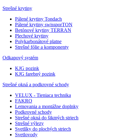
Strešné krytiny
Pálené krytiny Tondach
Pálené krytiny swissporTON
Betónové krytiny TERRAN
Plechové krytiny
Polykarbonátové platne
Strešné fólie a komponenty
Odkapový systém
KJG pozink
KJG farebný pozink
Strešné okná a podkrovné schody
VELUX - Tieniaca technika
FAKRO
Lemovania a montážne doplnky
Podkrovné schody
Strešné okná do šikmých striech
Strešné výlezy
Svetlíky do plochých striech
Svetlovody