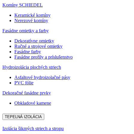
Komíny SCHIEDEL
Keramické komíny
Nerezové komíny
Fasádne omietky a farby
Dekoratívne omietky
Ručné a strojové omietky
Fasádne farby
Fasádne profily a príslušenstvo
Hydroizolácia plochých striech
Asfaltové hydroizolačné pásy
PVC fólie
Dekoračné fasádne prvky
Obkladové kamene
TEPELNÁ IZOLÁCIA
Izolácia šikmých striech a stropu