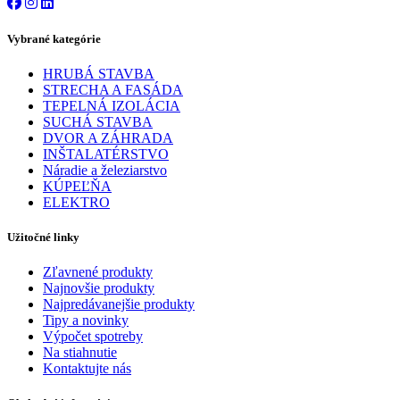
Vybrané kategórie
HRUBÁ STAVBA
STRECHA A FASÁDA
TEPELNÁ IZOLÁCIA
SUCHÁ STAVBA
DVOR A ZÁHRADA
INŠTALATÉRSTVO
Náradie a železiarstvo
KÚPEĽŇA
ELEKTRO
Užitočné linky
Zľavnené produkty
Najnovšie produkty
Najpredávanejšie produkty
Tipy a novinky
Výpočet spotreby
Na stiahnutie
Kontaktujte nás