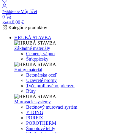
Môj účet
Prihlásiť sa
0
0,00
€
Košík
Kategórie produktov
HRUBÁ STAVBA
Základné materiály
Cement, vápno
Štrkopiesky
Hutný materiál
Betonárska oceľ
Uzavreté profily
Tyče profilového prierezu
Rúry
Murovacie systémy
Betónový murovací systém
YTONG
PORFIX
POROTHERM
Šamotové tehly