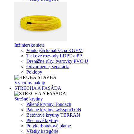
Inžinierske siete
Vonkajšia kanalizácia KGEM
Tlakové rozvody LDPE a PP
Drenážne rúry, tvarovky PVC-U
Odvodnenie, separácia
Poklopy
Výhodný nákup
STRECHA A FASÁDA
Strešné krytiny
Pálené krytiny Tondach
Pálené krytiny swissporTON
Betónové krytiny TERRAN
Plechové krytiny
Polykarbonátové platne
Všetky kategórie