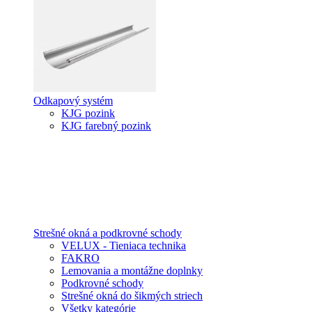
Odkapový systém
KJG pozink
KJG farebný pozink
Strešné okná a podkrovné schody
VELUX - Tieniaca technika
FAKRO
Lemovania a montážne doplnky
Podkrovné schody
Strešné okná do šikmých striech
Všetky kategórie