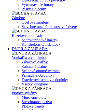
Dekoračná úprava povrchov
Vyrovnávacie hmoty
Pásky a plachty
Zárubne
Oceľové zárubne
Stavebné puzdrá pre posuvné dvere
Kazetové podhľady
Sadrokartónové kazety
Konštrukcia Quick-Lock
DVOR A ZÁHRADA
Vonkajšia architektúra
Zámkové dlažby
Záhradné platne
Svahové oporné tvárnice
Palisády a obrubníky
Exteriérové schody a doplnky
Všetky kategórie
Plotové systémy
Murované ploty
Štvorhranné pletivá
Plotové panely