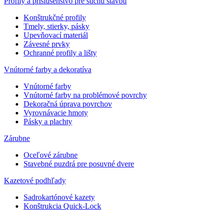
Profily a príslušenstvo pre suchú stavbu
Konštrukčné profily
Tmely, stierky, pásky
Upevňovací materiál
Závesné prvky
Ochranné profily a lišty
Vnútorné farby a dekoratíva
Vnútorné farby
Vnútorné farby na problémové povrchy
Dekoračná úprava povrchov
Vyrovnávacie hmoty
Pásky a plachty
Zárubne
Oceľové zárubne
Stavebné puzdrá pre posuvné dvere
Kazetové podhľady
Sadrokartónové kazety
Konštrukcia Quick-Lock