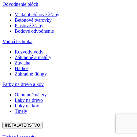
Odvodnenie plôch
Vláknobetónové žľaby
Betónové tvarovky
Plastové žľaby
Bodové odvodnenie
Vodná technika
Rozvody vody
Záhradné armatúry
Závlaha
Hadice
Záhradné fitingy
Farby na drevo a kov
Ochranné nátery
Laky na drevo
Laky na kov
Tmely
INŠTALATÉRSTVO