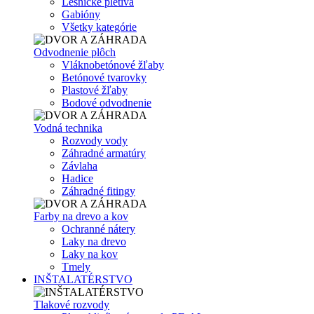
Lesnícke pletivá
Gabióny
Všetky kategórie
Odvodnenie plôch
Vláknobetónové žľaby
Betónové tvarovky
Plastové žľaby
Bodové odvodnenie
Vodná technika
Rozvody vody
Záhradné armatúry
Závlaha
Hadice
Záhradné fitingy
Farby na drevo a kov
Ochranné nátery
Laky na drevo
Laky na kov
Tmely
INŠTALATÉRSTVO
Tlakové rozvody