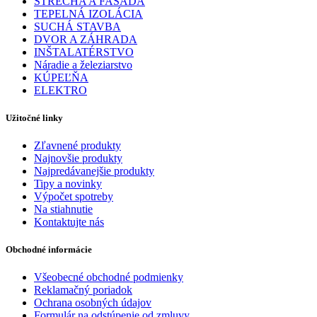
STRECHA A FASÁDA
TEPELNÁ IZOLÁCIA
SUCHÁ STAVBA
DVOR A ZÁHRADA
INŠTALATÉRSTVO
Náradie a železiarstvo
KÚPEĽŇA
ELEKTRO
Užitočné linky
Zľavnené produkty
Najnovšie produkty
Najpredávanejšie produkty
Tipy a novinky
Výpočet spotreby
Na stiahnutie
Kontaktujte nás
Obchodné informácie
Všeobecné obchodné podmienky
Reklamačný poriadok
Ochrana osobných údajov
Formulár na odstúpenie od zmluvy