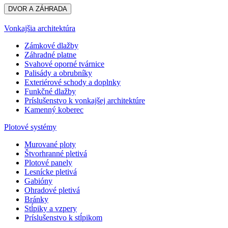
DVOR A ZÁHRADA
Vonkajšia architektúra
Zámkové dlažby
Záhradné platne
Svahové oporné tvárnice
Palisády a obrubníky
Exteriérové schody a doplnky
Funkčné dlažby
Príslušenstvo k vonkajšej architektúre
Kamenný koberec
Plotové systémy
Murované ploty
Štvorhranné pletivá
Plotové panely
Lesnícke pletivá
Gabióny
Ohradové pletivá
Bránky
Stĺpiky a vzpery
Príslušenstvo k stĺpikom