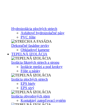
Hydroizolácia plochých striech
Asfaltové hydroizolačné pásy
PVC fólie
Dekoračné fasádne prvky
Obkladové kamene
TEPELNÁ IZOLÁCIA
Izolácia šikmých striech a stropu
Izolácie medzi a pod krokvy
Fólie a pásky
Izolácia plochých striech
EPS biely
EPS sivý
Izolácia obvodových stien
Kontaktný zatepľovací systém