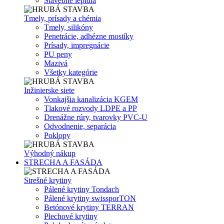
Stavebné lepidlá
Tmely, prísady a chémia
Tmely, silikóny
Penetrácie, adhézne mostíky
Prísady, impregnácie
PU peny
Mazivá
Všetky kategórie
Inžinierske siete
Vonkajšia kanalizácia KGEM
Tlakové rozvody LDPE a PP
Drenážne rúry, tvarovky PVC-U
Odvodnenie, separácia
Poklopy
Výhodný nákup
STRECHA A FASÁDA
Strešné krytiny
Pálené krytiny Tondach
Pálené krytiny swissporTON
Betónové krytiny TERRAN
Plechové krytiny