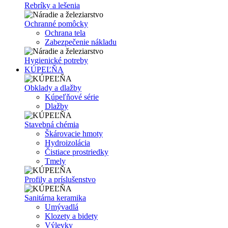
Rebríky a lešenia
Ochranné pomôcky
Ochrana tela
Zabezpečenie nákladu
Hygienické potreby
KÚPEĽŇA
Obklady a dlažby
Kúpeľňové série
Dlažby
Stavebná chémia
Škárovacie hmoty
Hydroizolácia
Čistiace prostriedky
Tmely
Profily a príslušenstvo
Sanitárna keramika
Umývadlá
Klozety a bidety
Výlevky