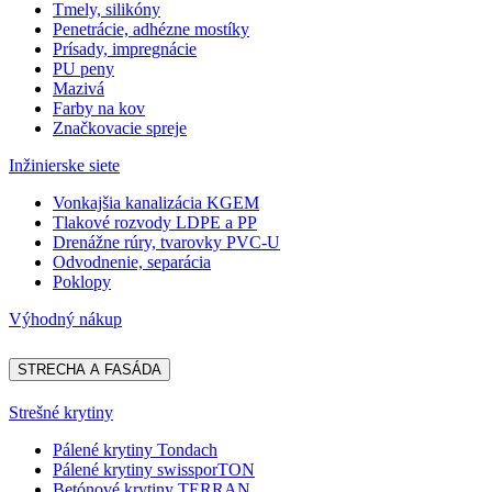
Tmely, silikóny
Penetrácie, adhézne mostíky
Prísady, impregnácie
PU peny
Mazivá
Farby na kov
Značkovacie spreje
Inžinierske siete
Vonkajšia kanalizácia KGEM
Tlakové rozvody LDPE a PP
Drenážne rúry, tvarovky PVC-U
Odvodnenie, separácia
Poklopy
Výhodný nákup
STRECHA A FASÁDA
Strešné krytiny
Pálené krytiny Tondach
Pálené krytiny swissporTON
Betónové krytiny TERRAN