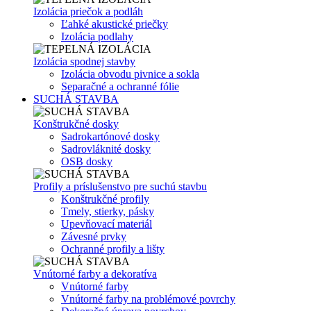
Izolácia priečok a podláh
Ľahké akustické priečky
Izolácia podlahy
Izolácia spodnej stavby
Izolácia obvodu pivnice a sokla
Separačné a ochranné fólie
SUCHÁ STAVBA
Konštrukčné dosky
Sadrokartónové dosky
Sadrovláknité dosky
OSB dosky
Profily a príslušenstvo pre suchú stavbu
Konštrukčné profily
Tmely, stierky, pásky
Upevňovací materiál
Závesné prvky
Ochranné profily a lišty
Vnútorné farby a dekoratíva
Vnútorné farby
Vnútorné farby na problémové povrchy