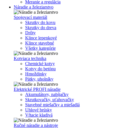
Meranie a regulácia
Náradie a železiarstvo
Spojovací materiál
Skrutky do kovu
Skrutky do dreva
Drôty
Klince lepenkové
Klince stavebné
Všetky kategórie
Kotviaca technika
Chemické kotvy
Kotvy do betónu
Hmoždinky
Pätky, uholníky
Elektrické PROFI náradie
Akumulátory, nabíjačky
Skrutkovačky, uťahovačky
Stavebné miešačky a miešadlá
Uhlové brúsky
Vŕtacie kladivá
Ručné náradie a nástroje