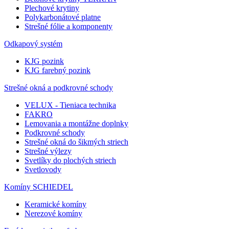
Plechové krytiny
Polykarbonátové platne
Strešné fólie a komponenty
Odkapový systém
KJG pozink
KJG farebný pozink
Strešné okná a podkrovné schody
VELUX - Tieniaca technika
FAKRO
Lemovania a montážne doplnky
Podkrovné schody
Strešné okná do šikmých striech
Strešné výlezy
Svetlíky do plochých striech
Svetlovody
Komíny SCHIEDEL
Keramické komíny
Nerezové komíny