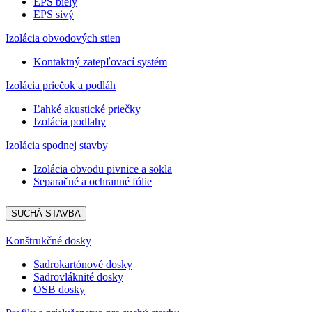
EPS biely
EPS sivý
Izolácia obvodových stien
Kontaktný zatepľovací systém
Izolácia priečok a podláh
Ľahké akustické priečky
Izolácia podlahy
Izolácia spodnej stavby
Izolácia obvodu pivnice a sokla
Separačné a ochranné fólie
SUCHÁ STAVBA
Konštrukčné dosky
Sadrokartónové dosky
Sadrovláknité dosky
OSB dosky