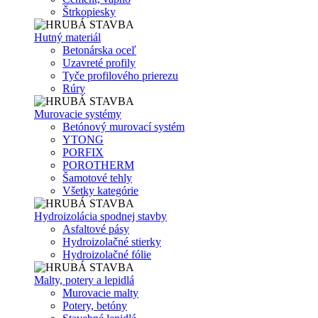
Štrkopiesky
Hutný materiál
Betonárska oceľ
Uzavreté profily
Tyče profilového prierezu
Rúry
Murovacie systémy
Betónový murovací systém
YTONG
PORFIX
POROTHERM
Šamotové tehly
Všetky kategórie
Hydroizolácia spodnej stavby
Asfaltové pásy
Hydroizolačné stierky
Hydroizolačné fólie
Malty, potery a lepidlá
Murovacie malty
Potery, betóny