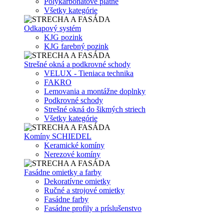
Polykarbonátové platne
Všetky kategórie
Odkapový systém
KJG pozink
KJG farebný pozink
Strešné okná a podkrovné schody
VELUX - Tieniaca technika
FAKRO
Lemovania a montážne doplnky
Podkrovné schody
Strešné okná do šikmých striech
Všetky kategórie
Komíny SCHIEDEL
Keramické komíny
Nerezové komíny
Fasádne omietky a farby
Dekoratívne omietky
Ručné a strojové omietky
Fasádne farby
Fasádne profily a príslušenstvo