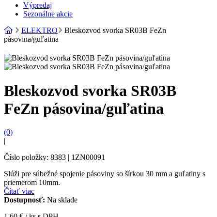
Výpredaj
Sezonálne akcie
ELEKTRO
Bleskozvod svorka SR03B FeZn
pásovina/guľatina
Bleskozvod svorka SR03B
FeZn pásovina/guľatina
(0)
|
Číslo položky: 8383 | 1ZN00091
Slúži pre súbežné spojenie pásoviny so šírkou 30 mm a guľatiny s
priemerom 10mm.
Čítať viac
Dostupnosť:
Na sklade
1,60
€ / ks s DPH