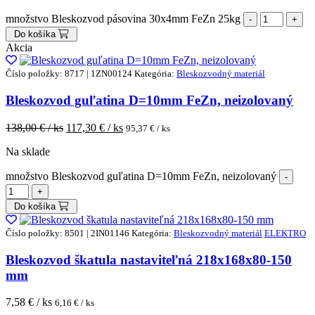
množstvo Bleskozvod pásovina 30x4mm FeZn 25kg
Do košíka
Akcia
Číslo položky: 8717 | 1ZN00124
Kategória:
Bleskozvodný materiál
Bleskozvod guľatina D=10mm FeZn, neizolovaný
138,00
€ / ks
117,30
€ / ks
95,37
€ / ks
Na sklade
množstvo Bleskozvod guľatina D=10mm FeZn, neizolovaný
Do košíka
Číslo položky: 8501 | 2IN01146
Kategória:
Bleskozvodný materiál
ELEKTRO
Bleskozvod škatula nastaviteľná 218x168x80-150
mm
7,58
€ / ks
6,16
€ / ks