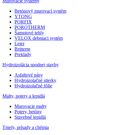
Murovacie systémy
Betónový murovací systém
YTONG
PORFIX
POROTHERM
Šamotové tehly
VELOX debniaci systém
Leier
Britterm
Preklady
Hydroizolácia spodnej stavby
Asfaltové pásy
Hydroizolačné stierky
Hydroizolačné fólie
Malty, potery a lepidlá
Murovacie malty
Potery, betóny
Stavebné lepidlá
Tmely, prísady a chémia