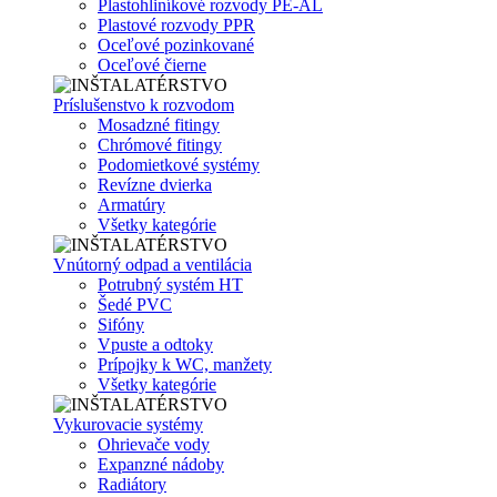
Plastohliníkové rozvody PE-AL
Plastové rozvody PPR
Oceľové pozinkované
Oceľové čierne
Príslušenstvo k rozvodom
Mosadzné fitingy
Chrómové fitingy
Podomietkové systémy
Revízne dvierka
Armatúry
Všetky kategórie
Vnútorný odpad a ventilácia
Potrubný systém HT
Šedé PVC
Sifóny
Vpuste a odtoky
Prípojky k WC, manžety
Všetky kategórie
Vykurovacie systémy
Ohrievače vody
Expanzné nádoby
Radiátory