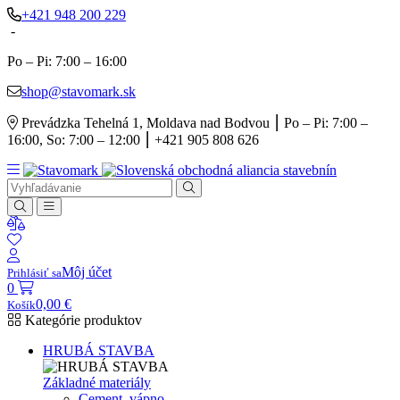
+421 948 200 229
-
Po – Pi: 7:00 – 16:00
shop@stavomark.sk
Prevádzka Tehelná 1, Moldava nad Bodvou ⎮ Po – Pi: 7:00 –
16:00, So: 7:00 – 12:00 ⎮ +421 905 808 626
Môj účet
Prihlásiť sa
0
0,00
€
Košík
Kategórie produktov
HRUBÁ STAVBA
Základné materiály
Cement, vápno