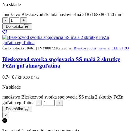
Na sklade
množstvo Bleskozvod škatula nastaviteľná 218x168x80-150 mm
Do košíka
Číslo položky: 8461 | 1VY00072
Kategória:
Bleskozvodný materiál
ELEKTRO
Bleskozvod svorka spojovacia SS malá 2 skrutky
FeZn guľatina/guľatina
0,74
€ / ks
0,60
€ / ks
Na sklade
množstvo Bleskozvod svorka spojovacia SS malá 2 skrutky FeZn
guľatina/guľatina
Do košíka
x
Tovar bol úspešne pridaný do porovnania