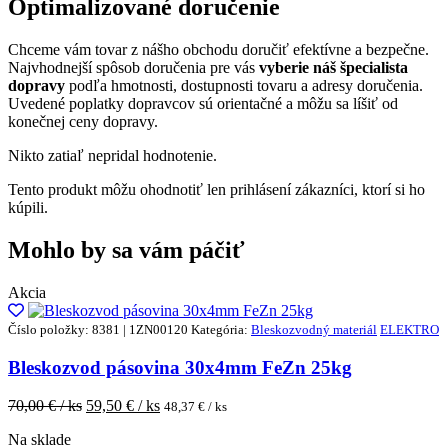
Optimalizované doručenie
Chceme vám tovar z nášho obchodu doručiť efektívne a bezpečne.
Najvhodnejší spôsob doručenia pre vás
vyberie náš špecialista
dopravy
podľa hmotnosti, dostupnosti tovaru a adresy doručenia.
Uvedené poplatky dopravcov sú orientačné a môžu sa líšiť od
konečnej ceny dopravy.
Nikto zatiaľ nepridal hodnotenie.
Tento produkt môžu ohodnotiť len prihlásení zákazníci, ktorí si ho
kúpili.
Mohlo by sa vám páčiť
Akcia
Číslo položky: 8381 | 1ZN00120
Kategória:
Bleskozvodný materiál
ELEKTRO
Bleskozvod pásovina 30x4mm FeZn 25kg
70,00
€ / ks
59,50
€ / ks
48,37
€ / ks
Na sklade