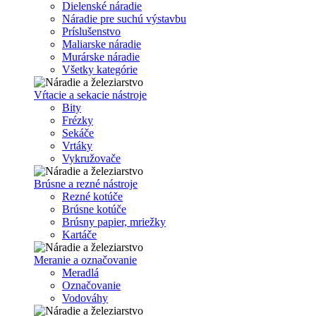
Dielenské náradie
Náradie pre suchú výstavbu
Príslušenstvo
Maliarske náradie
Murárske náradie
Všetky kategórie
Vŕtacie a sekacie nástroje
Bity
Frézky
Sekáče
Vrtáky
Vykružovače
Brúsne a rezné nástroje
Rezné kotúče
Brúsne kotúče
Brúsny papier, mriežky
Kartáče
Meranie a označovanie
Meradlá
Označovanie
Vodováhy