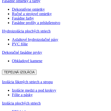
Fasádne omietky a farby
Dekoratívne omietky
Ručné a strojové omietky
Fasádne farby
Fasádne profily a príslušenstvo
Hydroizolácia plochých striech
Asfaltové hydroizolačné pásy
PVC fólie
Dekoračné fasádne prvky
Obkladové kamene
TEPELNÁ IZOLÁCIA
Izolácia šikmých striech a stropu
Izolácie medzi a pod krokvy
Fólie a pásky
Izolácia plochých striech