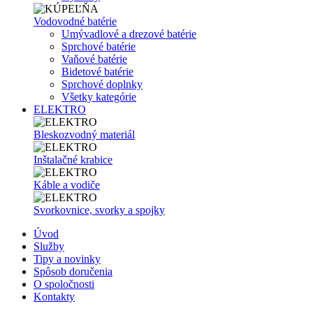
Vodovodné batérie
Umývadlové a drezové batérie
Sprchové batérie
Vaňové batérie
Bidetové batérie
Sprchové doplnky
Všetky kategórie
ELEKTRO
Bleskozvodný materiál
Inštalačné krabice
Káble a vodiče
Svorkovnice, svorky a spojky
Úvod
Služby
Tipy a novinky
Spôsob doručenia
O spoločnosti
Kontakty