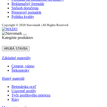
Reklamačný formulár
Spôsob doručenia
Prepravný poriadok
Politika kvality
Copyright © 2026 Stavomark | All Rights Reserved
Kategórie produktov
HRUBÁ STAVBA
Základné materiály
Cement, vápno
Štrkopiesky
Hutný materiál
Betonárska oceľ
Uzavreté profily
Tyče profilového prierezu
Rúry