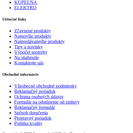
KÚPEĽŇA
ELEKTRO
Užitočné linky
Zľavnené produkty
Najnovšie produkty
Najpredávanejšie produkty
Tipy a novinky
Výpočet spotreby
Na stiahnutie
Kontaktujte nás
Obchodné informácie
Všeobecné obchodné podmienky
Reklamačný poriadok
Ochrana osobných údajov
Formulár na odstúpenie od zmluvy
Reklamačný formulár
Spôsob doručenia
Prepravný poriadok
Politika kvality