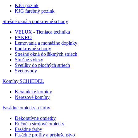
KJG pozink
KJG farebný pozink
Strešné okná a podkrovné schody
VELUX - Tieniaca technika
FAKRO
Lemovania a montážne doplnky
Podkrovné schody
Strešné okná do šikmých striech
Strešné výlezy
Svetlíky do plochých striech
Svetlovody
Komíny SCHIEDEL
Keramické komíny
Nerezové komíny
Fasádne omietky a farby
Dekoratívne omietky
Ručné a strojové omietky
Fasádne farby
Fasádne profily a príslušenstvo