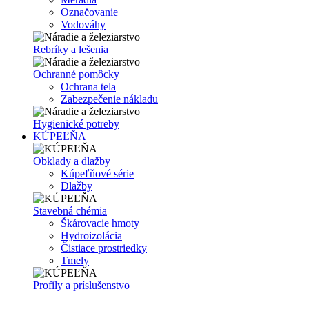
Označovanie
Vodováhy
Rebríky a lešenia
Ochranné pomôcky
Ochrana tela
Zabezpečenie nákladu
Hygienické potreby
KÚPEĽŇA
Obklady a dlažby
Kúpeľňové série
Dlažby
Stavebná chémia
Škárovacie hmoty
Hydroizolácia
Čistiace prostriedky
Tmely
Profily a príslušenstvo