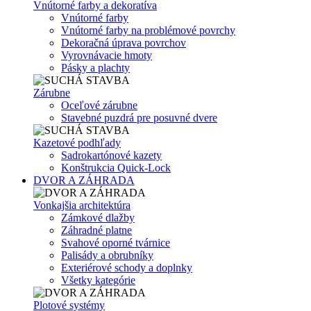
Vnútorné farby a dekoratíva
Vnútorné farby
Vnútorné farby na problémové povrchy
Dekoračná úprava povrchov
Vyrovnávacie hmoty
Pásky a plachty
Zárubne
Oceľové zárubne
Stavebné puzdrá pre posuvné dvere
Kazetové podhľady
Sadrokartónové kazety
Konštrukcia Quick-Lock
DVOR A ZÁHRADA
Vonkajšia architektúra
Zámkové dlažby
Záhradné platne
Svahové oporné tvárnice
Palisády a obrubníky
Exteriérové schody a doplnky
Všetky kategórie
Plotové systémy