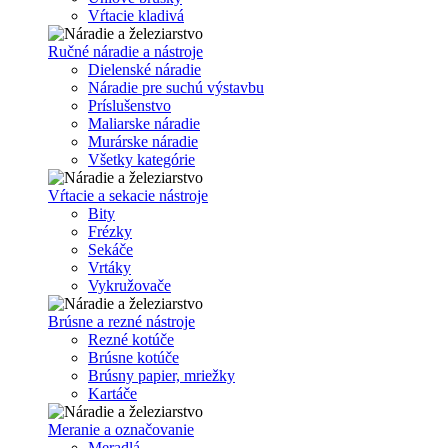
Vŕtacie kladivá
Ručné náradie a nástroje
Dielenské náradie
Náradie pre suchú výstavbu
Príslušenstvo
Maliarske náradie
Murárske náradie
Všetky kategórie
Vŕtacie a sekacie nástroje
Bity
Frézky
Sekáče
Vrtáky
Vykružovače
Brúsne a rezné nástroje
Rezné kotúče
Brúsne kotúče
Brúsny papier, mriežky
Kartáče
Meranie a označovanie
Meradlá