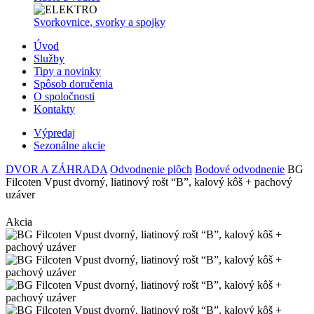
Svorkovnice, svorky a spojky
Úvod
Služby
Tipy a novinky
Spôsob doručenia
O spoločnosti
Kontakty
Výpredaj
Sezonálne akcie
DVOR A ZÁHRADA
Odvodnenie plôch
Bodové odvodnenie
BG
Filcoten Vpust dvorný, liatinový rošt “B”, kalový kôš + pachový
uzáver
Akcia