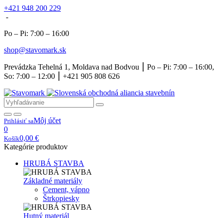
+421 948 200 229
-
Po – Pi: 7:00 – 16:00
shop@stavomark.sk
Prevádzka Tehelná 1, Moldava nad Bodvou ⎮ Po – Pi: 7:00 – 16:00,
So: 7:00 – 12:00 ⎮ +421 905 808 626
Môj účet
Prihlásiť sa
0
0,00
€
Košík
Kategórie produktov
HRUBÁ STAVBA
Základné materiály
Cement, vápno
Štrkopiesky
Hutný materiál