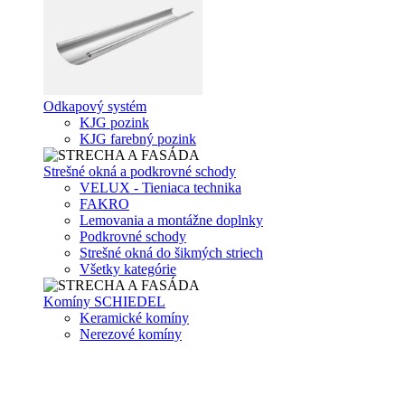
Odkapový systém
KJG pozink
KJG farebný pozink
Strešné okná a podkrovné schody
VELUX - Tieniaca technika
FAKRO
Lemovania a montážne doplnky
Podkrovné schody
Strešné okná do šikmých striech
Všetky kategórie
Komíny SCHIEDEL
Keramické komíny
Nerezové komíny