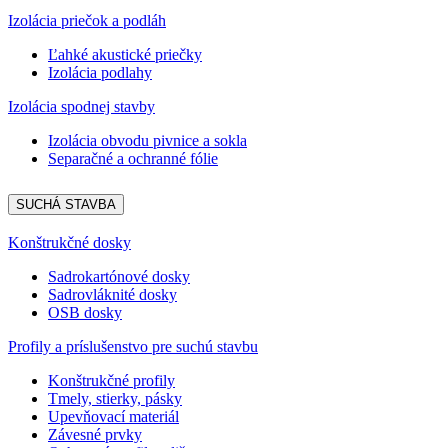
Izolácia priečok a podláh
Ľahké akustické priečky
Izolácia podlahy
Izolácia spodnej stavby
Izolácia obvodu pivnice a sokla
Separačné a ochranné fólie
SUCHÁ STAVBA
Konštrukčné dosky
Sadrokartónové dosky
Sadrovláknité dosky
OSB dosky
Profily a príslušenstvo pre suchú stavbu
Konštrukčné profily
Tmely, stierky, pásky
Upevňovací materiál
Závesné prvky