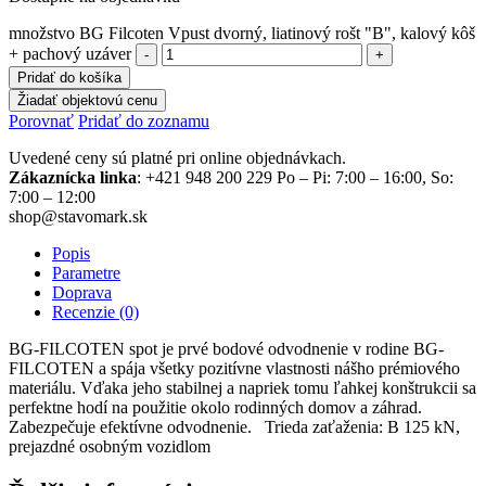
množstvo BG Filcoten Vpust dvorný, liatinový rošt "B", kalový kôš
+ pachový uzáver
Pridať do košíka
Žiadať objektovú cenu
Porovnať
Pridať do zoznamu
Uvedené ceny sú platné pri online objednávkach.
Zákaznícka linka
: +421 948 200 229 Po – Pi: 7:00 – 16:00, So:
7:00 – 12:00
shop@stavomark.sk
Popis
Parametre
Doprava
Recenzie (0)
BG-FILCOTEN spot je prvé bodové odvodnenie v rodine BG-
FILCOTEN a spája všetky pozitívne vlastnosti nášho prémiového
materiálu. Vďaka jeho stabilnej a napriek tomu ľahkej konštrukcii sa
perfektne hodí na použitie okolo rodinných domov a záhrad.
Zabezpečuje efektívne odvodnenie. Trieda zaťaženia: B 125 kN,
prejazdné osobným vozidlom