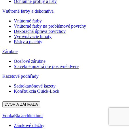
Ochranné profily a lišty
Vnútorné farby a dekoratíva
Vnútorné farby
Vnútorné farby na problémové povrchy
Dekoračná úprava povrchov
Vyrovnávacie hmoty
Pásky a plachty
Zárubne
Oceľové zárubne
Stavebné puzdrá pre posuvné dvere
Kazetové podhľady
Sadrokartónové kazety
Konštrukcia Quick-Lock
DVOR A ZÁHRADA
Vonkajšia architektúra
Zámkové dlažby