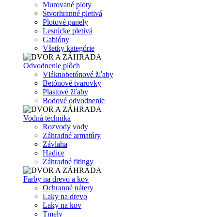
Murované ploty
Štvorhranné pletivá
Plotové panely
Lesnícke pletivá
Gabióny
Všetky kategórie
Odvodnenie plôch
Vláknobetónové žľaby
Betónové tvarovky
Plastové žľaby
Bodové odvodnenie
Vodná technika
Rozvody vody
Záhradné armatúry
Závlaha
Hadice
Záhradné fitingy
Farby na drevo a kov
Ochranné nátery
Laky na drevo
Laky na kov
Tmely