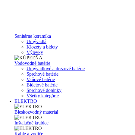
Sanitárna keramika
Umývadlá
Klozety a bidety
Výlevky
Vodovodné batérie
Umývadlové a drezové batérie
Sprchové batérie
Vaňové batérie
Bidetové batérie
Sprchové doplnky
Všetky kategórie
ELEKTRO
Bleskozvodný materiál
Inštalačné krabice
Káble a vodiče