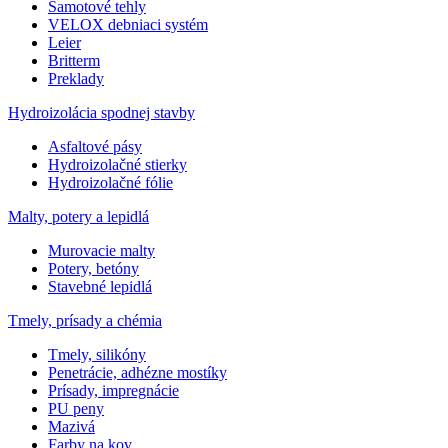
Šamotové tehly
VELOX debniaci systém
Leier
Britterm
Preklady
Hydroizolácia spodnej stavby
Asfaltové pásy
Hydroizolačné stierky
Hydroizolačné fólie
Malty, potery a lepidlá
Murovacie malty
Potery, betóny
Stavebné lepidlá
Tmely, prísady a chémia
Tmely, silikóny
Penetrácie, adhézne mostíky
Prísady, impregnácie
PU peny
Mazivá
Farby na kov