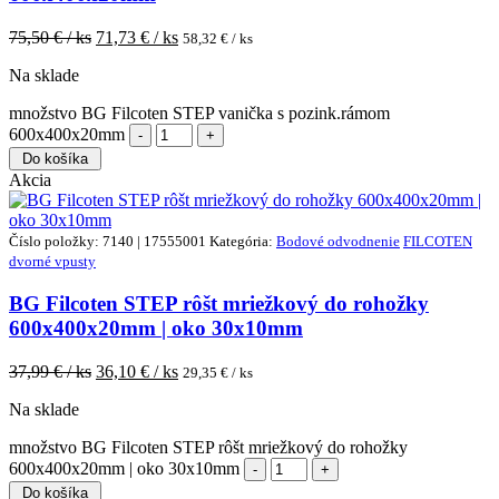
75,50
€ / ks
71,73
€ / ks
58,32
€ / ks
Na sklade
množstvo BG Filcoten STEP vanička s pozink.rámom
600x400x20mm
Do košíka
Akcia
Číslo položky: 7140 | 17555001
Kategória:
Bodové odvodnenie
FILCOTEN
dvorné vpusty
BG Filcoten STEP rôšt mriežkový do rohožky
600x400x20mm | oko 30x10mm
37,99
€ / ks
36,10
€ / ks
29,35
€ / ks
Na sklade
množstvo BG Filcoten STEP rôšt mriežkový do rohožky
600x400x20mm | oko 30x10mm
Do košíka