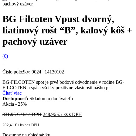
BG Filcoten Vpust dvorný,
liatinový rošt “B”, kalový kôš +
pachový uzáver
(0)
|
Číslo položky: 9024 | 14130102
BG-FILCOTEN spot je prvé bodové odvodnenie v rodine BG-
FILCOTEN a spája všetky pozitívne vlastnosti nášho pr...
Čítať viac
Dostupnosť:
Skladom u dodávateľa
Akcia - 25%
331,95
€ / ks s DPH
248,96
€ / ks s DPH
202,41
€
/ ks bez DPH
Dostupné na objednávku