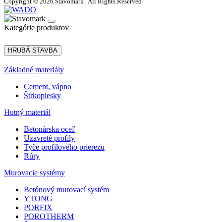
Copyright © 2026 Stavomark | All Rights Reserved
Kategórie produktov
HRUBÁ STAVBA
Základné materiály
Cement, vápno
Štrkopiesky
Hutný materiál
Betonárska oceľ
Uzavreté profily
Tyče profilového prierezu
Rúry
Murovacie systémy
Betónový murovací systém
YTONG
PORFIX
POROTHERM