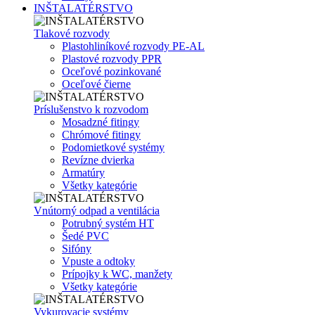
INŠTALATÉRSTVO
Tlakové rozvody
Plastohliníkové rozvody PE-AL
Plastové rozvody PPR
Oceľové pozinkované
Oceľové čierne
Príslušenstvo k rozvodom
Mosadzné fitingy
Chrómové fitingy
Podomietkové systémy
Revízne dvierka
Armatúry
Všetky kategórie
Vnútorný odpad a ventilácia
Potrubný systém HT
Šedé PVC
Sifóny
Vpuste a odtoky
Prípojky k WC, manžety
Všetky kategórie
Vykurovacie systémy