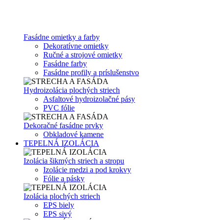
Fasádne omietky a farby
Dekoratívne omietky
Ručné a strojové omietky
Fasádne farby
Fasádne profily a príslušenstvo
Hydroizolácia plochých striech
Asfaltové hydroizolačné pásy
PVC fólie
Dekoračné fasádne prvky
Obkladové kamene
TEPELNÁ IZOLÁCIA
Izolácia šikmých striech a stropu
Izolácie medzi a pod krokvy
Fólie a pásky
Izolácia plochých striech
EPS biely
EPS sivý