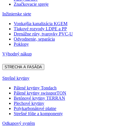
Značkovacie spreje
Inžinierske siete
Vonkajšia kanalizácia KGEM
Tlakové rozvody LDPE a PP
Drenážne rúry, tvarovky PVC-U
Odvodnenie, separácia
Poklopy
Výhodný nákup
STRECHA A FASÁDA
Strešné krytiny
Pálené krytiny Tondach
Pálené krytiny swissporTON
Betónové krytiny TERRAN
Plechové krytiny
Polykarbonátové platne
Strešné fólie a komponenty
Odkapový systém