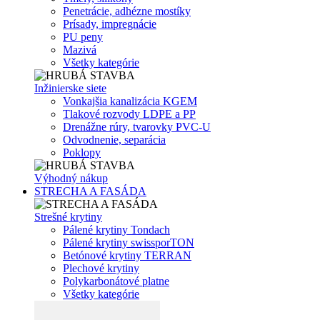
Penetrácie, adhézne mostíky
Prísady, impregnácie
PU peny
Mazivá
Všetky kategórie
Inžinierske siete
Vonkajšia kanalizácia KGEM
Tlakové rozvody LDPE a PP
Drenážne rúry, tvarovky PVC-U
Odvodnenie, separácia
Poklopy
Výhodný nákup
STRECHA A FASÁDA
Strešné krytiny
Pálené krytiny Tondach
Pálené krytiny swissporTON
Betónové krytiny TERRAN
Plechové krytiny
Polykarbonátové platne
Všetky kategórie