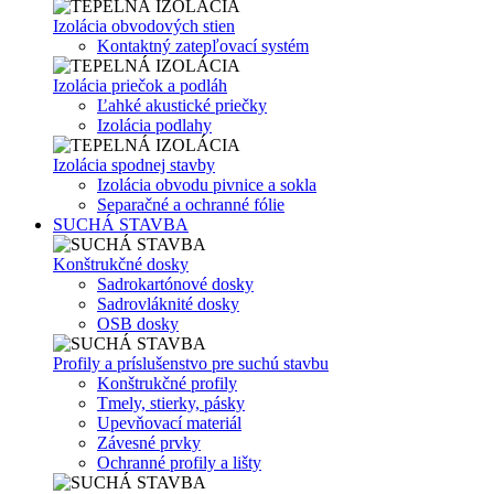
Izolácia obvodových stien
Kontaktný zatepľovací systém
Izolácia priečok a podláh
Ľahké akustické priečky
Izolácia podlahy
Izolácia spodnej stavby
Izolácia obvodu pivnice a sokla
Separačné a ochranné fólie
SUCHÁ STAVBA
Konštrukčné dosky
Sadrokartónové dosky
Sadrovláknité dosky
OSB dosky
Profily a príslušenstvo pre suchú stavbu
Konštrukčné profily
Tmely, stierky, pásky
Upevňovací materiál
Závesné prvky
Ochranné profily a lišty