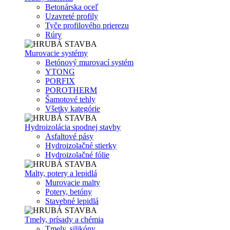
Betonárska oceľ
Uzavreté profily
Tyče profilového prierezu
Rúry
Murovacie systémy
Betónový murovací systém
YTONG
PORFIX
POROTHERM
Šamotové tehly
Všetky kategórie
Hydroizolácia spodnej stavby
Asfaltové pásy
Hydroizolačné stierky
Hydroizolačné fólie
Malty, potery a lepidlá
Murovacie malty
Potery, betóny
Stavebné lepidlá
Tmely, prísady a chémia
Tmely, silikóny