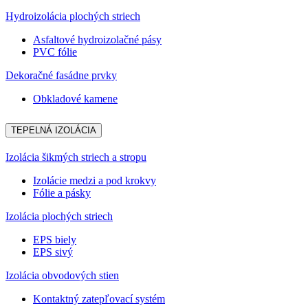
Hydroizolácia plochých striech
Asfaltové hydroizolačné pásy
PVC fólie
Dekoračné fasádne prvky
Obkladové kamene
TEPELNÁ IZOLÁCIA
Izolácia šikmých striech a stropu
Izolácie medzi a pod krokvy
Fólie a pásky
Izolácia plochých striech
EPS biely
EPS sivý
Izolácia obvodových stien
Kontaktný zatepľovací systém