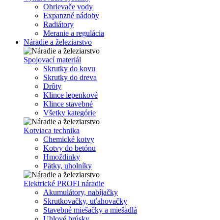
Ohrievače vody
Expanzné nádoby
Radiátory
Meranie a regulácia
Náradie a železiarstvo
Spojovací materiál
Skrutky do kovu
Skrutky do dreva
Drôty
Klince lepenkové
Klince stavebné
Všetky kategórie
Kotviaca technika
Chemické kotvy
Kotvy do betónu
Hmoždinky
Pätky, uholníky
Elektrické PROFI náradie
Akumulátory, nabíjačky
Skrutkovačky, uťahovačky
Stavebné miešačky a miešadlá
Uhlové brúsky