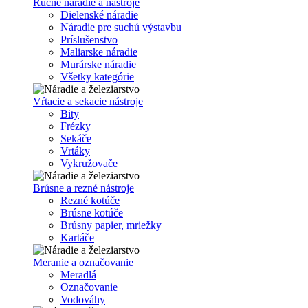
Ručné náradie a nástroje
Dielenské náradie
Náradie pre suchú výstavbu
Príslušenstvo
Maliarske náradie
Murárske náradie
Všetky kategórie
Vŕtacie a sekacie nástroje
Bity
Frézky
Sekáče
Vrtáky
Vykružovače
Brúsne a rezné nástroje
Rezné kotúče
Brúsne kotúče
Brúsny papier, mriežky
Kartáče
Meranie a označovanie
Meradlá
Označovanie
Vodováhy