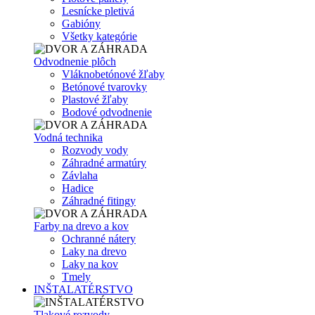
Lesnícke pletivá
Gabióny
Všetky kategórie
Odvodnenie plôch
Vláknobetónové žľaby
Betónové tvarovky
Plastové žľaby
Bodové odvodnenie
Vodná technika
Rozvody vody
Záhradné armatúry
Závlaha
Hadice
Záhradné fitingy
Farby na drevo a kov
Ochranné nátery
Laky na drevo
Laky na kov
Tmely
INŠTALATÉRSTVO
Tlakové rozvody