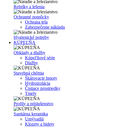
Rebríky a lešenia
Ochranné pomôcky
Ochrana tela
Zabezpečenie nákladu
Hygienické potreby
KÚPEĽŇA
Obklady a dlažby
Kúpeľňové série
Dlažby
Stavebná chémia
Škárovacie hmoty
Hydroizolácia
Čistiace prostriedky
Tmely
Profily a príslušenstvo
Sanitárna keramika
Umývadlá
Klozety a bidety