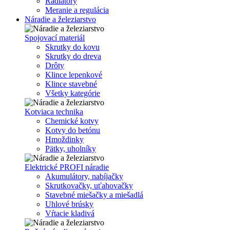
Radiátory
Meranie a regulácia
Náradie a železiarstvo
Spojovací materiál
Skrutky do kovu
Skrutky do dreva
Drôty
Klince lepenkové
Klince stavebné
Všetky kategórie
Kotviaca technika
Chemické kotvy
Kotvy do betónu
Hmoždinky
Pätky, uholníky
Elektrické PROFI náradie
Akumulátory, nabíjačky
Skrutkovačky, uťahovačky
Stavebné miešačky a miešadlá
Uhlové brúsky
Vŕtacie kladivá