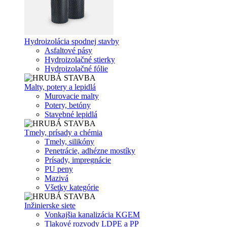
Hydroizolácia spodnej stavby
Asfaltové pásy
Hydroizolačné stierky
Hydroizolačné fólie
Malty, potery a lepidlá
Murovacie malty
Potery, betóny
Stavebné lepidlá
Tmely, prísady a chémia
Tmely, silikóny
Penetrácie, adhézne mostíky
Prísady, impregnácie
PU peny
Mazivá
Všetky kategórie
Inžinierske siete
Vonkajšia kanalizácia KGEM
Tlakové rozvody LDPE a PP