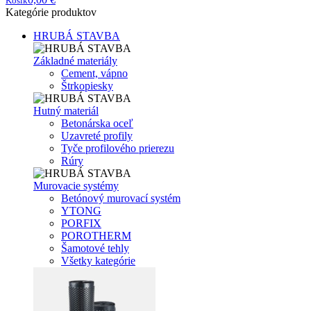
Košík
Kategórie produktov
HRUBÁ STAVBA
Základné materiály
Cement, vápno
Štrkopiesky
Hutný materiál
Betonárska oceľ
Uzavreté profily
Tyče profilového prierezu
Rúry
Murovacie systémy
Betónový murovací systém
YTONG
PORFIX
POROTHERM
Šamotové tehly
Všetky kategórie