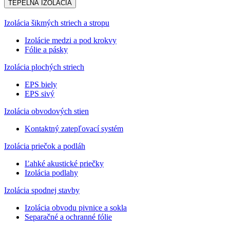
TEPELNÁ IZOLÁCIA
Izolácia šikmých striech a stropu
Izolácie medzi a pod krokvy
Fólie a pásky
Izolácia plochých striech
EPS biely
EPS sivý
Izolácia obvodových stien
Kontaktný zatepľovací systém
Izolácia priečok a podláh
Ľahké akustické priečky
Izolácia podlahy
Izolácia spodnej stavby
Izolácia obvodu pivnice a sokla
Separačné a ochranné fólie