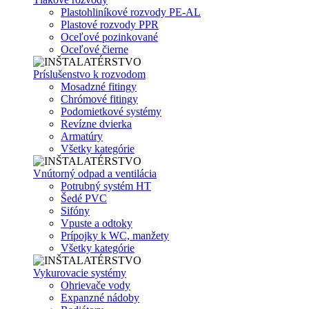
Plastohliníkové rozvody PE-AL
Plastové rozvody PPR
Oceľové pozinkované
Oceľové čierne
Príslušenstvo k rozvodom
Mosadzné fitingy
Chrómové fitingy
Podomietkové systémy
Revízne dvierka
Armatúry
Všetky kategórie
Vnútorný odpad a ventilácia
Potrubný systém HT
Šedé PVC
Sifóny
Vpuste a odtoky
Prípojky k WC, manžety
Všetky kategórie
Vykurovacie systémy
Ohrievače vody
Expanzné nádoby