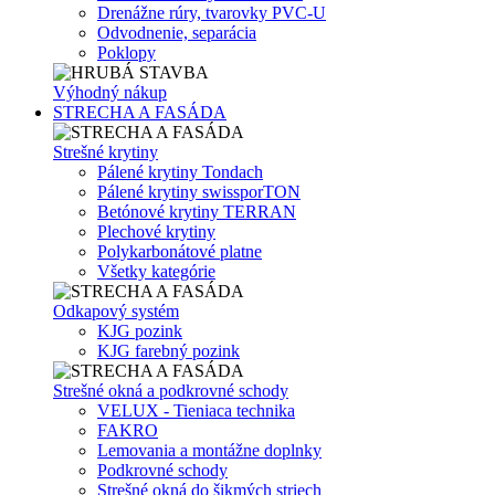
Drenážne rúry, tvarovky PVC-U
Odvodnenie, separácia
Poklopy
Výhodný nákup
STRECHA A FASÁDA
Strešné krytiny
Pálené krytiny Tondach
Pálené krytiny swissporTON
Betónové krytiny TERRAN
Plechové krytiny
Polykarbonátové platne
Všetky kategórie
Odkapový systém
KJG pozink
KJG farebný pozink
Strešné okná a podkrovné schody
VELUX - Tieniaca technika
FAKRO
Lemovania a montážne doplnky
Podkrovné schody
Strešné okná do šikmých striech