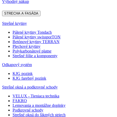
Výhodný nákup
STRECHA A FASÁDA
Strešné krytiny
Pálené krytiny Tondach
Pálené krytiny swissporTON
Betónové krytiny TERRAN
Plechové krytiny
Polykarbonátové platne
Strešné fólie a komponenty
Odkapový systém
KJG pozink
KJG farebný pozink
Strešné okná a podkrovné schody
VELUX - Tieniaca technika
FAKRO
Lemovania a montážne doplnky
Podkrovné schody
Strešné okná do šikmých striech