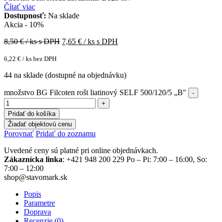
Čítať viac
Dostupnosť:
Na sklade
Akcia - 10%
8,50
€ / ks s DPH
7,65
€ / ks s DPH
6,22
€
/ ks bez DPH
44 na sklade (dostupné na objednávku)
množstvo BG Filcoten rošt liatinový SELF 500/120/5 „B"
Pridať do košíka
Žiadať objektovú cenu
Porovnať
Pridať do zoznamu
Uvedené ceny sú platné pri online objednávkach.
Zákaznícka linka
: +421 948 200 229 Po – Pi: 7:00 – 16:00, So:
7:00 – 12:00
shop@stavomark.sk
Popis
Parametre
Doprava
Recenzie (0)