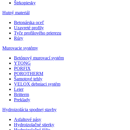
Štrkopiesky
Hutný materiál
Betonárska oceľ
Uzavreté profily
Tyče profilového prierezu
Rúry
Murovacie systémy
Betónový murovací systém
YTONG
PORFIX
POROTHERM
Šamotové tehly
VELOX debniaci systém
Leier
Britterm
Preklady
Hydroizolácia spodnej stavby
Asfaltové pásy
Hydroizolačné stierky
Hydroizolačné fólie