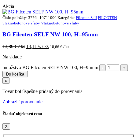
Akcia
Číslo položky: 3776 | 10711000
Kategória:
Filcoten Self
FILCOTEN
vláknobetónové žľaby
Vláknobetónové žľaby
BG Filcoten SELF NW 100, H=95mm
13,80
€ / ks
13,11
€ / ks
10,66
€ / ks
Na sklade
množstvo BG Filcoten SELF NW 100, H=95mm
Do košíka
x
Tovar bol úspešne pridaný do porovnania
Zobraziť porovnanie
Žiadať objektovú cenu
X