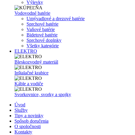
Výlevky
Vodovodné batérie
Umývadlové a drezové batérie
Sprchové batérie
Vaňové batérie
Bidetové batérie
Sprchové doplnky
Všetky kategórie
ELEKTRO
Bleskozvodný materiál
Inštalačné krabice
Káble a vodiče
Svorkovnice, svorky a spojky
Úvod
Služby
Tipy a novinky
Spôsob doručenia
O spoločnosti
Kontakty