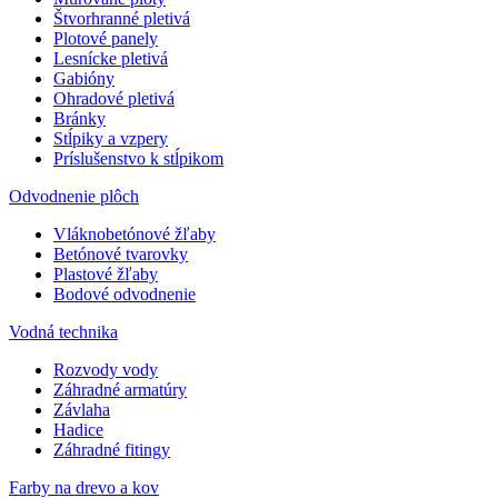
Štvorhranné pletivá
Plotové panely
Lesnícke pletivá
Gabióny
Ohradové pletivá
Bránky
Stĺpiky a vzpery
Príslušenstvo k stĺpikom
Odvodnenie plôch
Vláknobetónové žľaby
Betónové tvarovky
Plastové žľaby
Bodové odvodnenie
Vodná technika
Rozvody vody
Záhradné armatúry
Závlaha
Hadice
Záhradné fitingy
Farby na drevo a kov