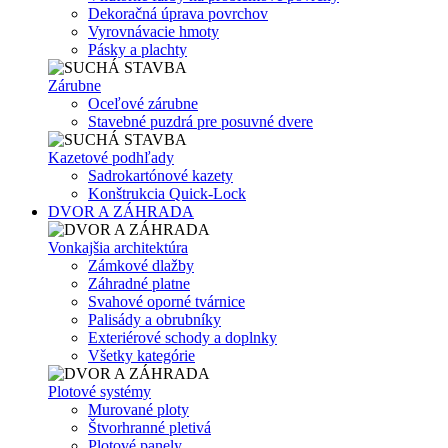
Dekoračná úprava povrchov
Vyrovnávacie hmoty
Pásky a plachty
Zárubne
Oceľové zárubne
Stavebné puzdrá pre posuvné dvere
Kazetové podhľady
Sadrokartónové kazety
Konštrukcia Quick-Lock
DVOR A ZÁHRADA
Vonkajšia architektúra
Zámkové dlažby
Záhradné platne
Svahové oporné tvárnice
Palisády a obrubníky
Exteriérové schody a doplnky
Všetky kategórie
Plotové systémy
Murované ploty
Štvorhranné pletivá
Plotové panely