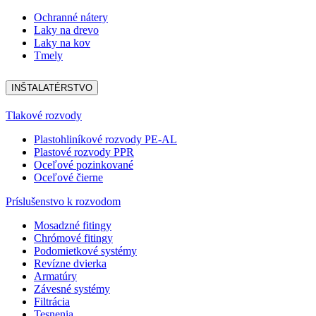
Ochranné nátery
Laky na drevo
Laky na kov
Tmely
INŠTALATÉRSTVO
Tlakové rozvody
Plastohliníkové rozvody PE-AL
Plastové rozvody PPR
Oceľové pozinkované
Oceľové čierne
Príslušenstvo k rozvodom
Mosadzné fitingy
Chrómové fitingy
Podomietkové systémy
Revízne dvierka
Armatúry
Závesné systémy
Filtrácia
Tesnenia