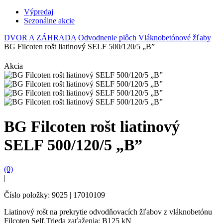
Výpredaj
Sezonálne akcie
DVOR A ZÁHRADA
Odvodnenie plôch
Vláknobetónové žľaby
BG Filcoten rošt liatinový SELF 500/120/5 „B”
Akcia
BG Filcoten rošt liatinový
SELF 500/120/5 „B”
(0)
|
Číslo položky: 9025 | 17010109
Liatinový rošt na prekrytie odvodňovacích žľabov z vláknobetónu
Filcoten Self.Trieda zaťaženia: B125 kN