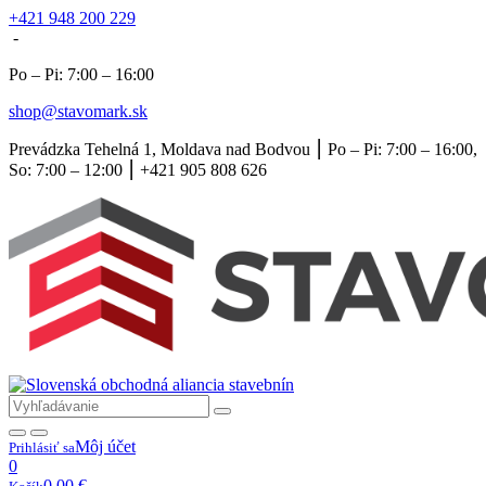
+421 948 200 229
-
Po – Pi: 7:00 – 16:00
shop@stavomark.sk
Prevádzka Tehelná 1, Moldava nad Bodvou ⎮ Po – Pi: 7:00 – 16:00,
So: 7:00 – 12:00 ⎮ +421 905 808 626
Môj účet
Prihlásiť sa
0
0,00
€