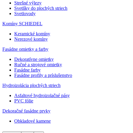
Strešné výlezy
Svetlíky do plochých striech
Svetlovody
Komíny SCHIEDEL
Keramické komíny
Nerezové komíny
Fasádne omietky a farby
Dekoratívne omietky
Ručné a strojové omietky
Fasádne farby
Fasádne profily a príslušenstvo
Hydroizolácia plochých striech
Asfaltové hydroizolačné pásy
PVC fólie
Dekoračné fasádne prvky
Obkladové kamene