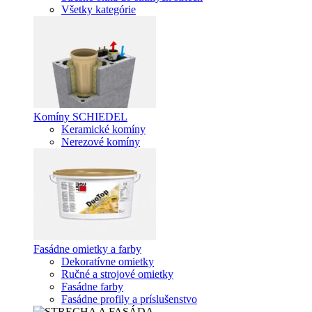
Všetky kategórie
Komíny SCHIEDEL
Keramické komíny
Nerezové komíny
Fasádne omietky a farby
Dekoratívne omietky
Ručné a strojové omietky
Fasádne farby
Fasádne profily a príslušenstvo