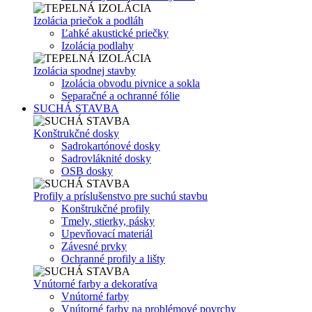
Izolácia priečok a podláh
Ľahké akustické priečky
Izolácia podlahy
Izolácia spodnej stavby
Izolácia obvodu pivnice a sokla
Separačné a ochranné fólie
SUCHÁ STAVBA
Konštrukčné dosky
Sadrokartónové dosky
Sadrovláknité dosky
OSB dosky
Profily a príslušenstvo pre suchú stavbu
Konštrukčné profily
Tmely, stierky, pásky
Upevňovací materiál
Závesné prvky
Ochranné profily a lišty
Vnútorné farby a dekoratíva
Vnútorné farby
Vnútorné farby na problémové povrchy