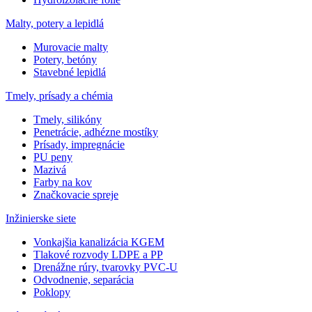
Malty, potery a lepidlá
Murovacie malty
Potery, betóny
Stavebné lepidlá
Tmely, prísady a chémia
Tmely, silikóny
Penetrácie, adhézne mostíky
Prísady, impregnácie
PU peny
Mazivá
Farby na kov
Značkovacie spreje
Inžinierske siete
Vonkajšia kanalizácia KGEM
Tlakové rozvody LDPE a PP
Drenážne rúry, tvarovky PVC-U
Odvodnenie, separácia
Poklopy