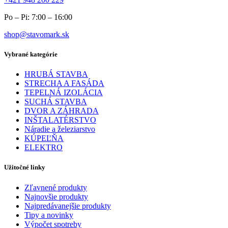
Po – Pi: 7:00 – 16:00
shop@stavomark.sk
Vybrané kategórie
HRUBÁ STAVBA
STRECHA A FASÁDA
TEPELNÁ IZOLÁCIA
SUCHÁ STAVBA
DVOR A ZÁHRADA
INŠTALATÉRSTVO
Náradie a železiarstvo
KÚPEĽŇA
ELEKTRO
Užitočné linky
Zľavnené produkty
Najnovšie produkty
Najpredávanejšie produkty
Tipy a novinky
Výpočet spotreby