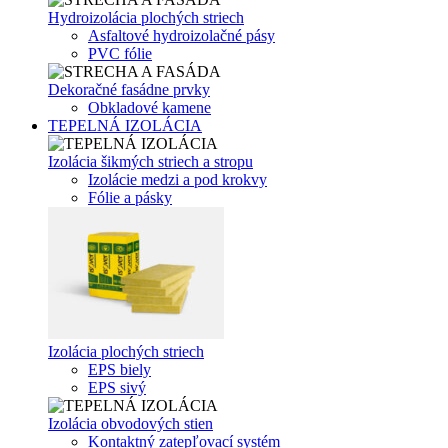
Hydroizolácia plochých striech
Asfaltové hydroizolačné pásy
PVC fólie
Dekoračné fasádne prvky
Obkladové kamene
TEPELNÁ IZOLÁCIA
Izolácia šikmých striech a stropu
Izolácie medzi a pod krokvy
Fólie a pásky
Izolácia plochých striech
EPS biely
EPS sivý
Izolácia obvodových stien
Kontaktný zatepľovací systém