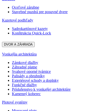
Oceľové zárubne
Stavebné puzdrá pre posuvné dvere
Kazetové podhľady
Sadrokartónové kazety
Konštrukcia Quick-Lock
DVOR A ZÁHRADA
Vonkajšia architektúra
Zámkové dlažby
Záhradné platne
Svahové oporné tvárnice
Palisády a obrubníky
Exteriérové schody a doplnky
Funkčné dlažby
Príslušenstvo k vonkajšej architektúre
Kamenný koberec
Plotové systémy
Murované ploty