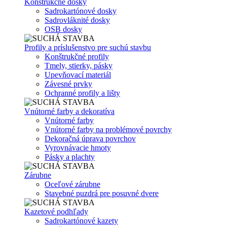
Konštrukčné dosky
Sadrokartónové dosky
Sadrovláknité dosky
OSB dosky
Profily a príslušenstvo pre suchú stavbu
Konštrukčné profily
Tmely, stierky, pásky
Upevňovací materiál
Závesné prvky
Ochranné profily a lišty
Vnútorné farby a dekoratíva
Vnútorné farby
Vnútorné farby na problémové povrchy
Dekoračná úprava povrchov
Vyrovnávacie hmoty
Pásky a plachty
Zárubne
Oceľové zárubne
Stavebné puzdrá pre posuvné dvere
Kazetové podhľady
Sadrokartónové kazety