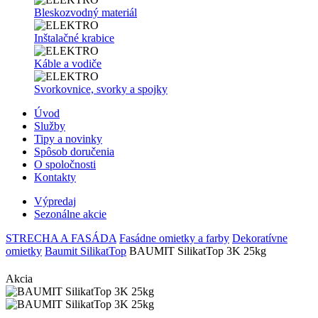
Bleskozvodný materiál
Inštalačné krabice
Káble a vodiče
Svorkovnice, svorky a spojky
Úvod
Služby
Tipy a novinky
Spôsob doručenia
O spoločnosti
Kontakty
Výpredaj
Sezonálne akcie
STRECHA A FASÁDA
Fasádne omietky a farby
Dekoratívne
omietky
Baumit SilikatTop
BAUMIT SilikatTop 3K 25kg
Akcia