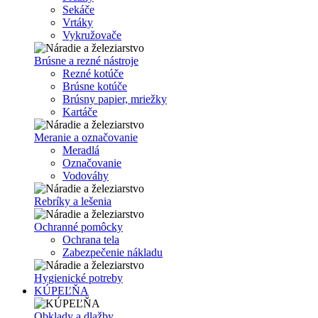
Sekáče
Vrtáky
Vykružovače
Brúsne a rezné nástroje
Rezné kotúče
Brúsne kotúče
Brúsny papier, mriežky
Kartáče
Meranie a označovanie
Meradlá
Označovanie
Vodováhy
Rebríky a lešenia
Ochranné pomôcky
Ochrana tela
Zabezpečenie nákladu
Hygienické potreby
KÚPEĽŇA
Obklady a dlažby