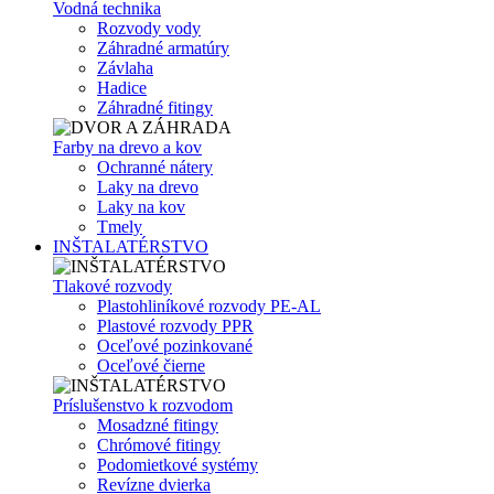
Vodná technika
Rozvody vody
Záhradné armatúry
Závlaha
Hadice
Záhradné fitingy
Farby na drevo a kov
Ochranné nátery
Laky na drevo
Laky na kov
Tmely
INŠTALATÉRSTVO
Tlakové rozvody
Plastohliníkové rozvody PE-AL
Plastové rozvody PPR
Oceľové pozinkované
Oceľové čierne
Príslušenstvo k rozvodom
Mosadzné fitingy
Chrómové fitingy
Podomietkové systémy
Revízne dvierka