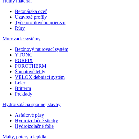
Hutný materiál
Betonárska oceľ
Uzavreté profily
Tyče profilového prierezu
Rúry
Murovacie systémy
Betónový murovací systém
YTONG
PORFIX
POROTHERM
Šamotové tehly
VELOX debniaci systém
Leier
Britterm
Preklady
Hydroizolácia spodnej stavby
Asfaltové pásy
Hydroizolačné stierky
Hydroizolačné fólie
Malty, potery a lepidlá