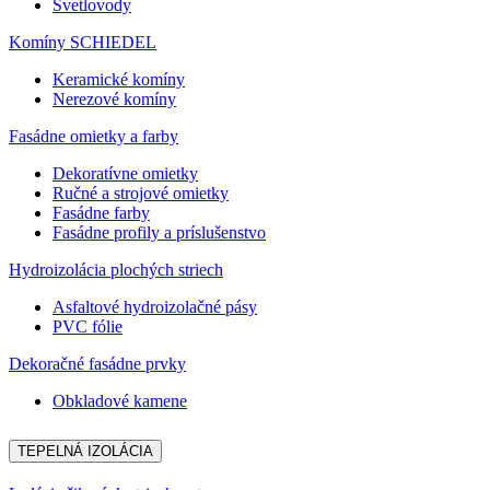
Svetlovody
Komíny SCHIEDEL
Keramické komíny
Nerezové komíny
Fasádne omietky a farby
Dekoratívne omietky
Ručné a strojové omietky
Fasádne farby
Fasádne profily a príslušenstvo
Hydroizolácia plochých striech
Asfaltové hydroizolačné pásy
PVC fólie
Dekoračné fasádne prvky
Obkladové kamene
TEPELNÁ IZOLÁCIA