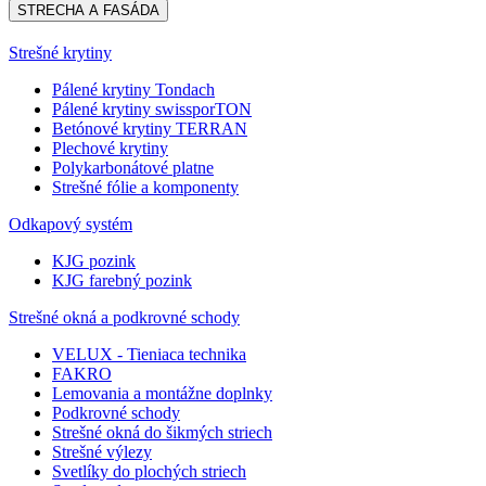
STRECHA A FASÁDA
Strešné krytiny
Pálené krytiny Tondach
Pálené krytiny swissporTON
Betónové krytiny TERRAN
Plechové krytiny
Polykarbonátové platne
Strešné fólie a komponenty
Odkapový systém
KJG pozink
KJG farebný pozink
Strešné okná a podkrovné schody
VELUX - Tieniaca technika
FAKRO
Lemovania a montážne doplnky
Podkrovné schody
Strešné okná do šikmých striech
Strešné výlezy
Svetlíky do plochých striech