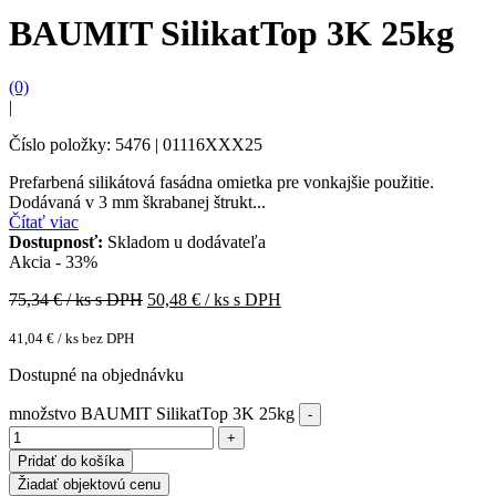
BAUMIT SilikatTop 3K 25kg
(0)
|
Číslo položky: 5476 | 01116XXX25
Prefarbená silikátová fasádna omietka pre vonkajšie použitie.
Dodávaná v 3 mm škrabanej štrukt...
Čítať viac
Dostupnosť:
Skladom u dodávateľa
Akcia - 33%
75,34
€ / ks s DPH
50,48
€ / ks s DPH
41,04
€
/ ks bez DPH
Dostupné na objednávku
množstvo BAUMIT SilikatTop 3K 25kg
Pridať do košíka
Žiadať objektovú cenu