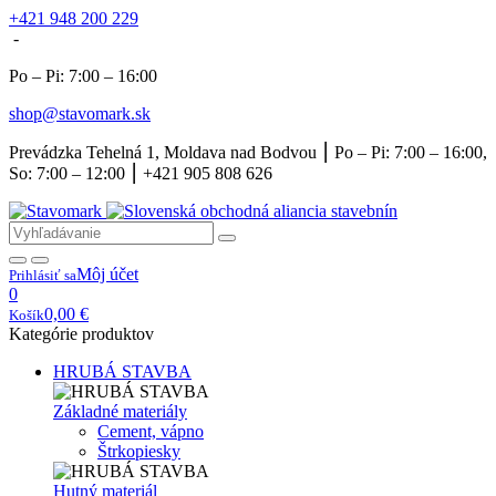
+421 948 200 229
-
Po – Pi: 7:00 – 16:00
shop@stavomark.sk
Prevádzka Tehelná 1, Moldava nad Bodvou ⎮ Po – Pi: 7:00 – 16:00,
So: 7:00 – 12:00 ⎮ +421 905 808 626
Môj účet
Prihlásiť sa
0
0,00
€
Košík
Kategórie produktov
HRUBÁ STAVBA
Základné materiály
Cement, vápno
Štrkopiesky
Hutný materiál