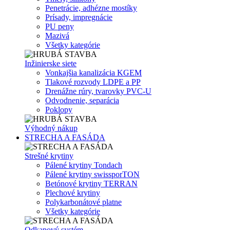
Penetrácie, adhézne mostíky
Prísady, impregnácie
PU peny
Mazivá
Všetky kategórie
Inžinierske siete
Vonkajšia kanalizácia KGEM
Tlakové rozvody LDPE a PP
Drenážne rúry, tvarovky PVC-U
Odvodnenie, separácia
Poklopy
Výhodný nákup
STRECHA A FASÁDA
Strešné krytiny
Pálené krytiny Tondach
Pálené krytiny swissporTON
Betónové krytiny TERRAN
Plechové krytiny
Polykarbonátové platne
Všetky kategórie
Odkapový systém