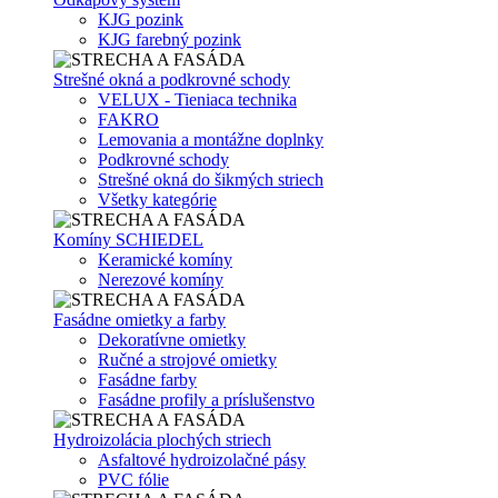
KJG pozink
KJG farebný pozink
Strešné okná a podkrovné schody
VELUX - Tieniaca technika
FAKRO
Lemovania a montážne doplnky
Podkrovné schody
Strešné okná do šikmých striech
Všetky kategórie
Komíny SCHIEDEL
Keramické komíny
Nerezové komíny
Fasádne omietky a farby
Dekoratívne omietky
Ručné a strojové omietky
Fasádne farby
Fasádne profily a príslušenstvo
Hydroizolácia plochých striech
Asfaltové hydroizolačné pásy
PVC fólie