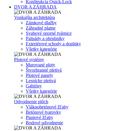
Konštrukcia Quick-Lock
DVOR A ZÁHRADA
Vonkajšia architektúra
Zámkové dlažby
Záhradné platne
Svahové oporné tvárnice
Palisády a obrubníky
Exteriérové schody a doplnky
Všetky kategórie
Plotové systémy
Murované ploty
Štvorhranné pletivá
Plotové panely
Lesnícke pletivá
Gabióny
Všetky kategórie
Odvodnenie plôch
Vláknobetónové žľaby
Betónové tvarovky
Plastové žľaby
Bodové odvodnenie