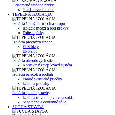
Dekoračné fasádne prvky
Obkladové kamene
TEPELNÁ IZOLÁCIA
Izolácia šikmých striech a stropu
Izolácie medzi a pod krokvy
Fólie a pásky
Izolácia plochých striech
EPS biely
EPS sivý
Izolácia obvodových stien
Kontaktný zatepľovací systém
Izolácia priečok a podláh
Ľahké akustické priečky
Izolácia podlahy
Izolácia spodnej stavby
Izolácia obvodu pivnice a sokla
Separačné a ochranné fólie
SUCHÁ STAVBA