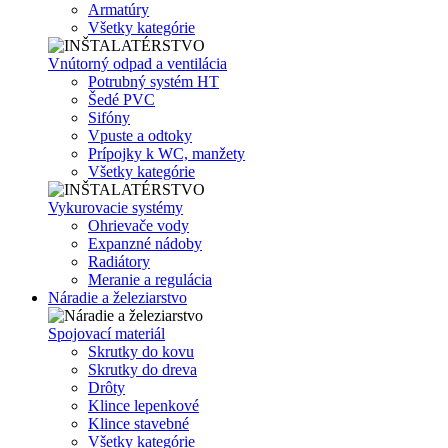
Armatúry
Všetky kategórie
Vnútorný odpad a ventilácia
Potrubný systém HT
Šedé PVC
Sifóny
Vpuste a odtoky
Prípojky k WC, manžety
Všetky kategórie
Vykurovacie systémy
Ohrievače vody
Expanzné nádoby
Radiátory
Meranie a regulácia
Náradie a železiarstvo
Spojovací materiál
Skrutky do kovu
Skrutky do dreva
Drôty
Klince lepenkové
Klince stavebné
Všetky kategórie