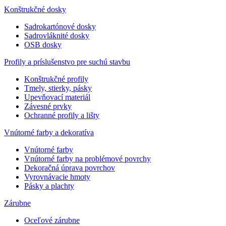
Konštrukčné dosky
Sadrokartónové dosky
Sadrovláknité dosky
OSB dosky
Profily a príslušenstvo pre suchú stavbu
Konštrukčné profily
Tmely, stierky, pásky
Upevňovací materiál
Závesné prvky
Ochranné profily a lišty
Vnútorné farby a dekoratíva
Vnútorné farby
Vnútorné farby na problémové povrchy
Dekoračná úprava povrchov
Vyrovnávacie hmoty
Pásky a plachty
Zárubne
Oceľové zárubne