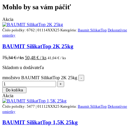
Mohlo by sa vám páčiť
Akcia
Číslo položky: 6762 | 01114XXX25
Kategória:
Baumit SilikatTop
Dekoratívne
omietky
BAUMIT SilikatTop 2K 25kg
75,34
€ / ks
50,48
€ / ks
41,04
€ / ks
Skladom u dodávateľa
množstvo BAUMIT SilikatTop 2K 25kg
Do košíka
Akcia
Číslo položky: 5477 | 01112XXX25
Kategória:
Baumit SilikatTop
Dekoratívne
omietky
BAUMIT SilikatTop 1,5K 25kg