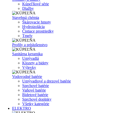
Kúpeľňové série
Dlažby
Stavebná chémia
Škárovacie hmoty
Hydroizolácia
Čistiace prostriedky
Tmely
Profily a príslušenstvo
Sanitárna keramika
Umývadlá
Klozety a bidety
Výlevky
Vodovodné batérie
Umývadlové a drezové batérie
Sprchové batérie
Vaňové batérie
Bidetové batérie
Sprchové doplnky
Všetky kategórie
ELEKTRO