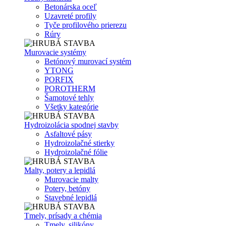
Betonárska oceľ
Uzavreté profily
Tyče profilového prierezu
Rúry
Murovacie systémy
Betónový murovací systém
YTONG
PORFIX
POROTHERM
Šamotové tehly
Všetky kategórie
Hydroizolácia spodnej stavby
Asfaltové pásy
Hydroizolačné stierky
Hydroizolačné fólie
Malty, potery a lepidlá
Murovacie malty
Potery, betóny
Stavebné lepidlá
Tmely, prísady a chémia
Tmely, silikóny