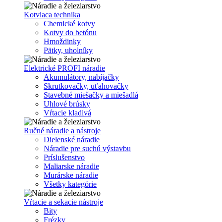
Kotviaca technika
Chemické kotvy
Kotvy do betónu
Hmoždinky
Pätky, uholníky
Elektrické PROFI náradie
Akumulátory, nabíjačky
Skrutkovačky, uťahovačky
Stavebné miešačky a miešadlá
Uhlové brúsky
Vŕtacie kladivá
Ručné náradie a nástroje
Dielenské náradie
Náradie pre suchú výstavbu
Príslušenstvo
Maliarske náradie
Murárske náradie
Všetky kategórie
Vŕtacie a sekacie nástroje
Bity
Frézky