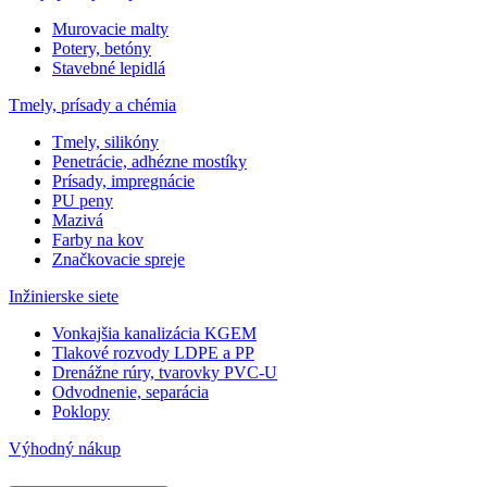
Murovacie malty
Potery, betóny
Stavebné lepidlá
Tmely, prísady a chémia
Tmely, silikóny
Penetrácie, adhézne mostíky
Prísady, impregnácie
PU peny
Mazivá
Farby na kov
Značkovacie spreje
Inžinierske siete
Vonkajšia kanalizácia KGEM
Tlakové rozvody LDPE a PP
Drenážne rúry, tvarovky PVC-U
Odvodnenie, separácia
Poklopy
Výhodný nákup