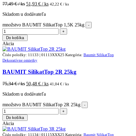
77,49
€ / ks
51,93
€ / ks
42,22
€ / ks
Skladom u dodávateľa
množstvo BAUMIT SilikatTop 1,5K 25kg
Do košíka
Akcia
Číslo položky: 11133 | 01113XXX25
Kategória:
Baumit SilikatTop
Dekoratívne omietky
BAUMIT SilikatTop 2R 25kg
75,34
€ / ks
50,48
€ / ks
41,04
€ / ks
Skladom u dodávateľa
množstvo BAUMIT SilikatTop 2R 25kg
Do košíka
Akcia
Číslo položky: 11134 | 01115XXX25
Kategória:
Baumit SilikatTop