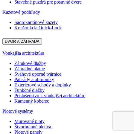
Stavebné puzdrá pre posuvné dvere
Kazetové podhľady
Sadrokartónové kazety
Konštrukcia Quick-Lock
DVOR A ZÁHRADA
Vonkajšia architektúra
Zámkové dlažby
Záhradné platne
Svahové oporné tvárnice
Palisády a obrubníky
Exteriérové schody a doplnky
Funkčné dlažby
Príslušenstvo k vonkajšej architektúre
Kamenný koberec
Plotové systémy
Murované ploty
Štvorhranné pletivá
Plotové panely