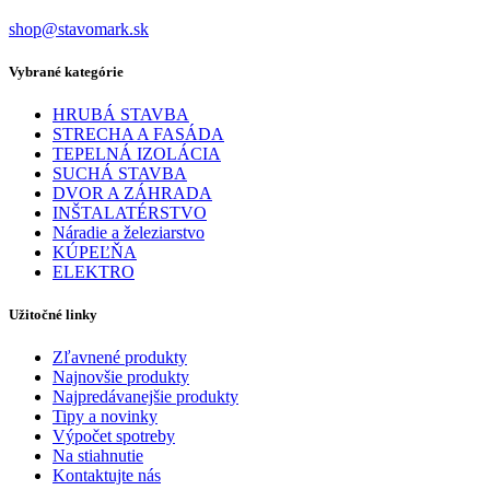
shop@stavomark.sk
Vybrané kategórie
HRUBÁ STAVBA
STRECHA A FASÁDA
TEPELNÁ IZOLÁCIA
SUCHÁ STAVBA
DVOR A ZÁHRADA
INŠTALATÉRSTVO
Náradie a železiarstvo
KÚPEĽŇA
ELEKTRO
Užitočné linky
Zľavnené produkty
Najnovšie produkty
Najpredávanejšie produkty
Tipy a novinky
Výpočet spotreby
Na stiahnutie
Kontaktujte nás