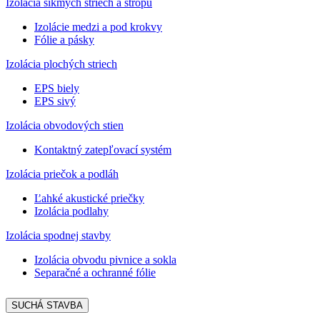
Izolácia šikmých striech a stropu
Izolácie medzi a pod krokvy
Fólie a pásky
Izolácia plochých striech
EPS biely
EPS sivý
Izolácia obvodových stien
Kontaktný zatepľovací systém
Izolácia priečok a podláh
Ľahké akustické priečky
Izolácia podlahy
Izolácia spodnej stavby
Izolácia obvodu pivnice a sokla
Separačné a ochranné fólie
SUCHÁ STAVBA