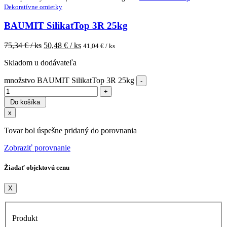
Dekoratívne omietky
BAUMIT SilikatTop 3R 25kg
75,34
€ / ks
50,48
€ / ks
41,04
€ / ks
Skladom u dodávateľa
množstvo BAUMIT SilikatTop 3R 25kg
Do košíka
x
Tovar bol úspešne pridaný do porovnania
Zobraziť porovnanie
Žiadať objektovú cenu
X
Produkt