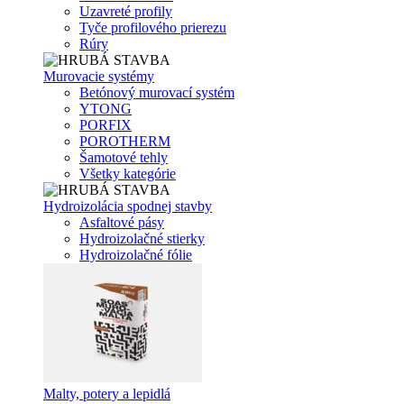
Uzavreté profily
Tyče profilového prierezu
Rúry
Murovacie systémy
Betónový murovací systém
YTONG
PORFIX
POROTHERM
Šamotové tehly
Všetky kategórie
Hydroizolácia spodnej stavby
Asfaltové pásy
Hydroizolačné stierky
Hydroizolačné fólie
Malty, potery a lepidlá