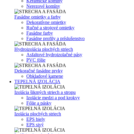
Keramické komíny
Nerezové komíny
Fasádne omietky a farby
Dekoratívne omietky
Ručné a strojové omietky
Fasádne farby
Fasádne profily a príslušenstvo
Hydroizolácia plochých striech
Asfaltové hydroizolačné pásy
PVC fólie
Dekoračné fasádne prvky
Obkladové kamene
TEPELNÁ IZOLÁCIA
Izolácia šikmých striech a stropu
Izolácie medzi a pod krokvy
Fólie a pásky
Izolácia plochých striech
EPS biely
EPS sivý