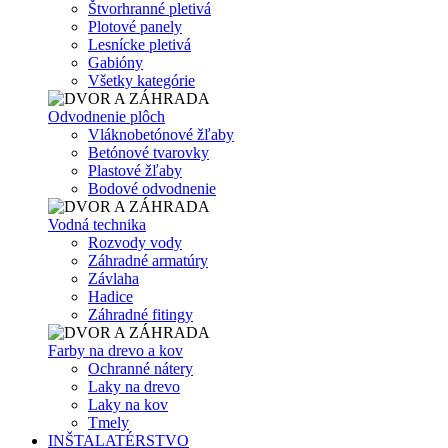
Štvorhranné pletivá
Plotové panely
Lesnícke pletivá
Gabióny
Všetky kategórie
Odvodnenie plôch
Vláknobetónové žľaby
Betónové tvarovky
Plastové žľaby
Bodové odvodnenie
Vodná technika
Rozvody vody
Záhradné armatúry
Závlaha
Hadice
Záhradné fitingy
Farby na drevo a kov
Ochranné nátery
Laky na drevo
Laky na kov
Tmely
INŠTALATÉRSTVO