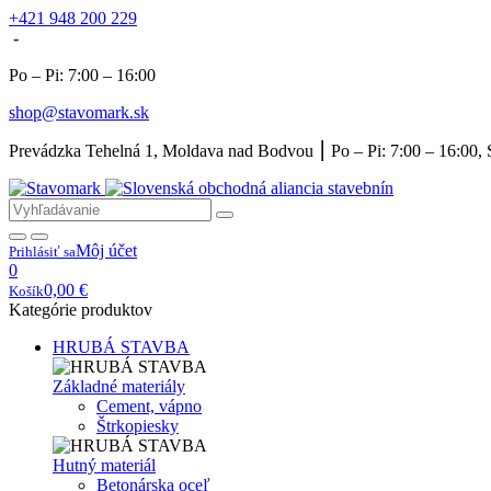
+421 948 200 229
-
Po – Pi: 7:00 – 16:00
shop@stavomark.sk
Prevádzka Tehelná 1, Moldava nad Bodvou ⎮ Po – Pi: 7:00 – 16:00, 
Môj účet
Prihlásiť sa
0
0,00
€
Košík
Kategórie produktov
HRUBÁ STAVBA
Základné materiály
Cement, vápno
Štrkopiesky
Hutný materiál
Betonárska oceľ