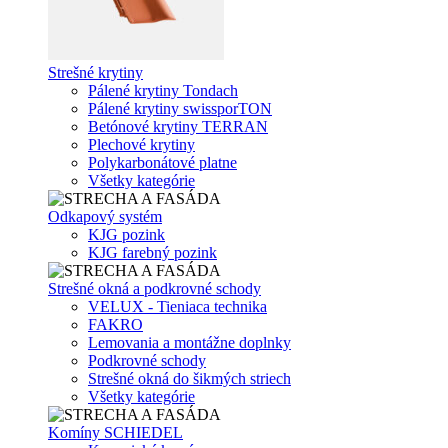
Strešné krytiny
Pálené krytiny Tondach
Pálené krytiny swissporTON
Betónové krytiny TERRAN
Plechové krytiny
Polykarbonátové platne
Všetky kategórie
Odkapový systém
KJG pozink
KJG farebný pozink
Strešné okná a podkrovné schody
VELUX - Tieniaca technika
FAKRO
Lemovania a montážne doplnky
Podkrovné schody
Strešné okná do šikmých striech
Všetky kategórie
Komíny SCHIEDEL