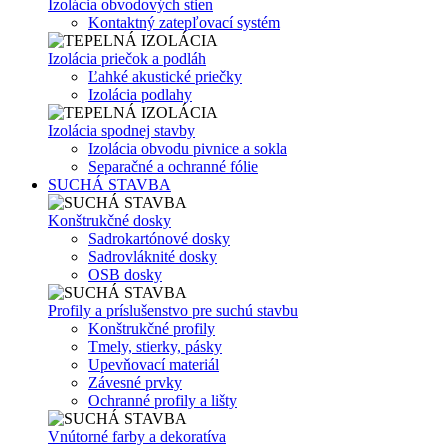
Izolácia obvodových stien
Kontaktný zatepľovací systém
Izolácia priečok a podláh
Ľahké akustické priečky
Izolácia podlahy
Izolácia spodnej stavby
Izolácia obvodu pivnice a sokla
Separačné a ochranné fólie
SUCHÁ STAVBA
Konštrukčné dosky
Sadrokartónové dosky
Sadrovláknité dosky
OSB dosky
Profily a príslušenstvo pre suchú stavbu
Konštrukčné profily
Tmely, stierky, pásky
Upevňovací materiál
Závesné prvky
Ochranné profily a lišty
Vnútorné farby a dekoratíva