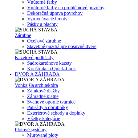
Vnútorné farby
Vnútorné farby na problémové povrchy
Dekoračná úprava povrchov
Vyrovnávacie hmoty
Pásky a plachty
Zárubne
Oceľové zárubne
Stavebné puzdrá pre posuvné dvere
Kazetové podhľady
Sadrokartónové kazety
Konštrukcia Quick-Lock
DVOR A ZÁHRADA
Vonkajšia architektúra
Zámkové dlažby
Záhradné platne
Svahové oporné tvárnice
Palisády a obrubníky
Exteriérové schody a doplnky
Všetky kategórie
Plotové systémy
Murované ploty