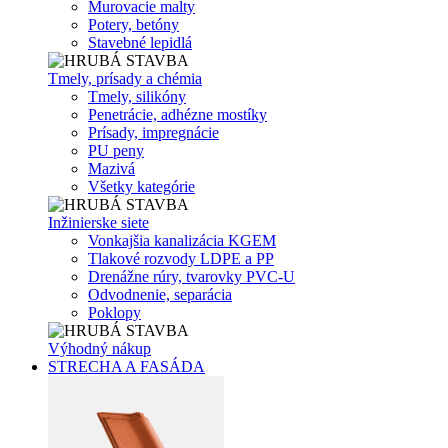
Murovacie malty
Potery, betóny
Stavebné lepidlá
Tmely, prísady a chémia
Tmely, silikóny
Penetrácie, adhézne mostíky
Prísady, impregnácie
PU peny
Mazivá
Všetky kategórie
Inžinierske siete
Vonkajšia kanalizácia KGEM
Tlakové rozvody LDPE a PP
Drenážne rúry, tvarovky PVC-U
Odvodnenie, separácia
Poklopy
Výhodný nákup
STRECHA A FASÁDA