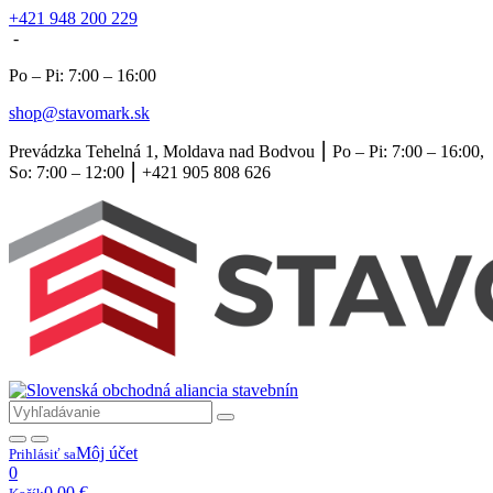
+421 948 200 229
-
Po – Pi: 7:00 – 16:00
shop@stavomark.sk
Prevádzka Tehelná 1, Moldava nad Bodvou ⎮ Po – Pi: 7:00 – 16:00,
So: 7:00 – 12:00 ⎮ +421 905 808 626
Môj účet
Prihlásiť sa
0
0,00
€