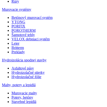
Rúry
Murovacie systémy
Betónový murovací systém
YTONG
PORFIX
POROTHERM
Šamotové tehly
VELOX debniaci systém
Leier
Britterm
Preklady
Hydroizolácia spodnej stavby
Asfaltové pásy
Hydroizolačné stierky
Hydroizolačné fólie
Malty, potery a lepidlá
Murovacie malty
Potery, betóny
Stavebné lepidlá