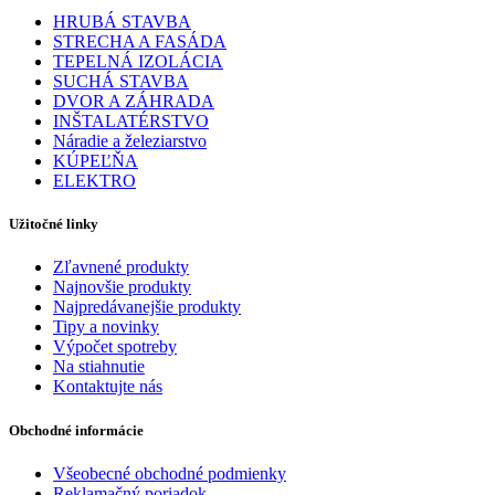
HRUBÁ STAVBA
STRECHA A FASÁDA
TEPELNÁ IZOLÁCIA
SUCHÁ STAVBA
DVOR A ZÁHRADA
INŠTALATÉRSTVO
Náradie a železiarstvo
KÚPEĽŇA
ELEKTRO
Užitočné linky
Zľavnené produkty
Najnovšie produkty
Najpredávanejšie produkty
Tipy a novinky
Výpočet spotreby
Na stiahnutie
Kontaktujte nás
Obchodné informácie
Všeobecné obchodné podmienky
Reklamačný poriadok