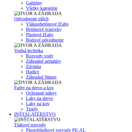
Gabióny
Všetky kategórie
Odvodnenie plôch
Vláknobetónové žľaby
Betónové tvarovky
Plastové žľaby
Bodové odvodnenie
Vodná technika
Rozvody vody
Záhradné armatúry
Závlaha
Hadice
Záhradné fitingy
Farby na drevo a kov
Ochranné nátery
Laky na drevo
Laky na kov
Tmely
INŠTALATÉRSTVO
Tlakové rozvody
Plastohliníkové rozvody PE-AL