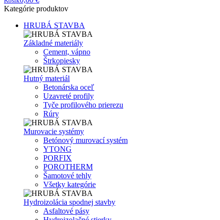
Košík
Kategórie produktov
HRUBÁ STAVBA
Základné materiály
Cement, vápno
Štrkopiesky
Hutný materiál
Betonárska oceľ
Uzavreté profily
Tyče profilového prierezu
Rúry
Murovacie systémy
Betónový murovací systém
YTONG
PORFIX
POROTHERM
Šamotové tehly
Všetky kategórie
Hydroizolácia spodnej stavby
Asfaltové pásy
Hydroizolačné stierky