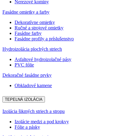
Nerezové komíny
Fasádne omietky a farby
Dekoratívne omietky
Ručné a strojové omietky
Fasádne farby
Fasádne profily a príslušenstvo
Hydroizolácia plochých striech
Asfaltové hydroizolačné pásy
PVC fólie
Dekoračné fasádne prvky
Obkladové kamene
TEPELNÁ IZOLÁCIA
Izolácia šikmých striech a stropu
Izolácie medzi a pod krokvy
Fólie a pásky