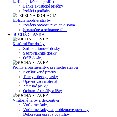
Izolácia priečok a podláh
Ľahké akustické priečky
Izolácia podlahy
Izolácia spodnej stavby
Izolácia obvodu pivnice a sokla
Separačné a ochranné fólie
SUCHÁ STAVBA
Konštrukčné dosky
Sadrokartónové dosky
Sadrovláknité dosky
OSB dosky
Profily a príslušenstvo pre suchú stavbu
Konštrukčné profily
Tmely, stierky, pásky
Upevňovací materiál
Závesné prvky
Ochranné profily a lišty
Vnútorné farby a dekoratíva
Vnútorné farby
Vnútorné farby na problémové povrchy
Dekoračná úprava povrchov