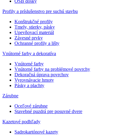
OSB dosky
Profily a príslušenstvo pre suchú stavbu
Konštrukčné profily
Tmely, stierky, pásky
Upevňovací materiál
Závesné prvky
Ochranné profily a lišty
Vnútorné farby a dekoratíva
Vnútorné farby
Vnútorné farby na problémové povrchy
Dekoračná úprava povrchov
Vyrovnávacie hmoty
Pásky a plachty
Zárubne
Oceľové zárubne
Stavebné puzdrá pre posuvné dvere
Kazetové podhľady
Sadrokartónové kazety