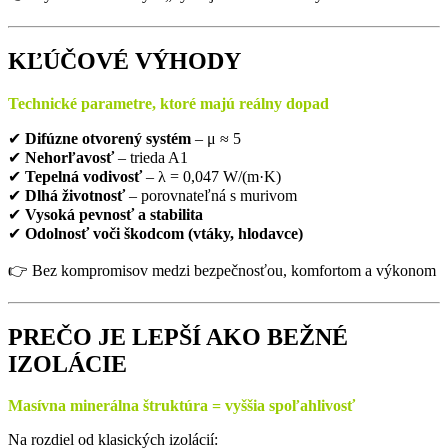
KĽÚČOVÉ VÝHODY
Technické parametre, ktoré majú reálny dopad
✔
Difúzne otvorený systém
– μ ≈ 5
✔
Nehorľavosť
– trieda A1
✔
Tepelná vodivosť
– λ = 0,047 W/(m·K)
✔
Dlhá životnosť
– porovnateľná s murivom
✔
Vysoká pevnosť a stabilita
✔
Odolnosť voči škodcom (vtáky, hlodavce)
👉 Bez kompromisov medzi bezpečnosťou, komfortom a výkonom
PREČO JE LEPŠÍ AKO BEŽNÉ
IZOLÁCIE
Masívna minerálna štruktúra = vyššia spoľahlivosť
Na rozdiel od klasických izolácií: