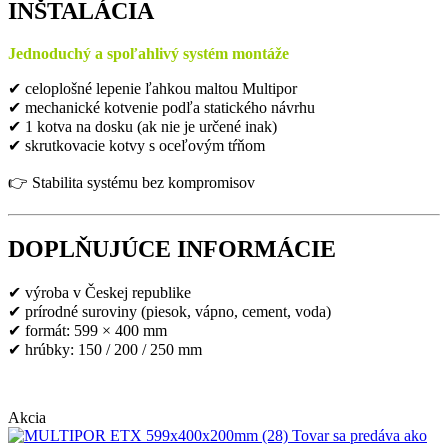
INŠTALÁCIA
Jednoduchý a spoľahlivý systém montáže
✔ celoplošné lepenie ľahkou maltou Multipor
✔ mechanické kotvenie podľa statického návrhu
✔ 1 kotva na dosku (ak nie je určené inak)
✔ skrutkovacie kotvy s oceľovým tŕňom
👉 Stabilita systému bez kompromisov
DOPLŇUJÚCE INFORMÁCIE
✔ výroba v Českej republike
✔ prírodné suroviny (piesok, vápno, cement, voda)
✔ formát: 599 × 400 mm
✔ hrúbky: 150 / 200 / 250 mm
Akcia
Tovar sa predáva ako