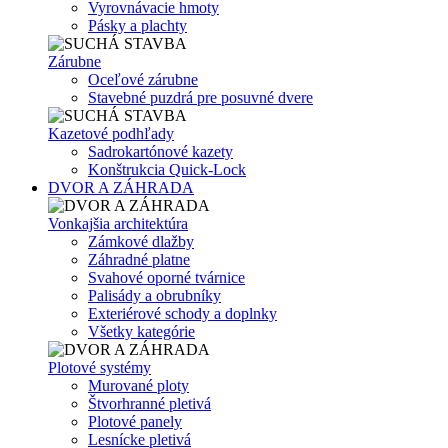
Vyrovnávacie hmoty
Pásky a plachty
Zárubne
Oceľové zárubne
Stavebné puzdrá pre posuvné dvere
Kazetové podhľady
Sadrokartónové kazety
Konštrukcia Quick-Lock
DVOR A ZÁHRADA
Vonkajšia architektúra
Zámkové dlažby
Záhradné platne
Svahové oporné tvárnice
Palisády a obrubníky
Exteriérové schody a doplnky
Všetky kategórie
Plotové systémy
Murované ploty
Štvorhranné pletivá
Plotové panely
Lesnícke pletivá