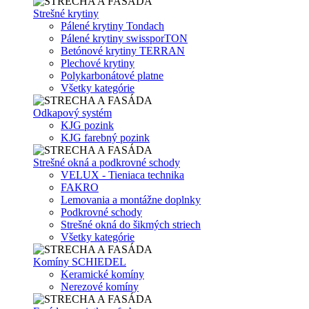
Strešné krytiny
Pálené krytiny Tondach
Pálené krytiny swissporTON
Betónové krytiny TERRAN
Plechové krytiny
Polykarbonátové platne
Všetky kategórie
Odkapový systém
KJG pozink
KJG farebný pozink
Strešné okná a podkrovné schody
VELUX - Tieniaca technika
FAKRO
Lemovania a montážne doplnky
Podkrovné schody
Strešné okná do šikmých striech
Všetky kategórie
Komíny SCHIEDEL
Keramické komíny
Nerezové komíny