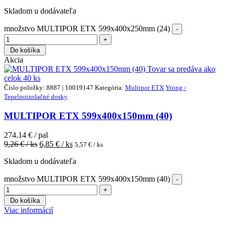
Skladom u dodávateľa
množstvo MULTIPOR ETX 599x400x250mm (24)
Do košíka
Akcia
Tovar sa predáva ako
celok
40 ks
Číslo položky: 8887 | 10019147
Kategória:
Multipor ETX
Ytong -
Tepelnoizolačné dosky
MULTIPOR ETX 599x400x150mm (40)
274.14 € / pal
9,26
€ / ks
6,85
€ / ks
5,57
€ / ks
Skladom u dodávateľa
množstvo MULTIPOR ETX 599x400x150mm (40)
Do košíka
Viac informácií