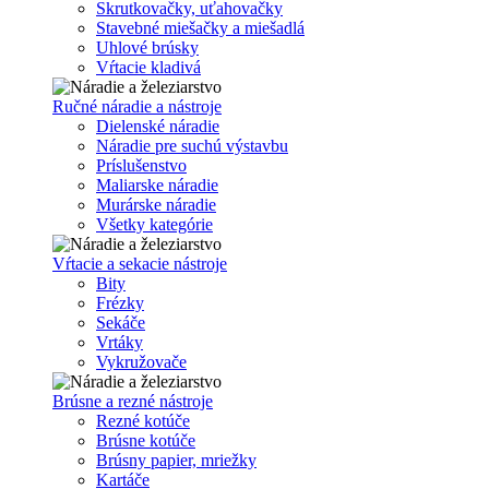
Skrutkovačky, uťahovačky
Stavebné miešačky a miešadlá
Uhlové brúsky
Vŕtacie kladivá
Ručné náradie a nástroje
Dielenské náradie
Náradie pre suchú výstavbu
Príslušenstvo
Maliarske náradie
Murárske náradie
Všetky kategórie
Vŕtacie a sekacie nástroje
Bity
Frézky
Sekáče
Vrtáky
Vykružovače
Brúsne a rezné nástroje
Rezné kotúče
Brúsne kotúče
Brúsny papier, mriežky
Kartáče