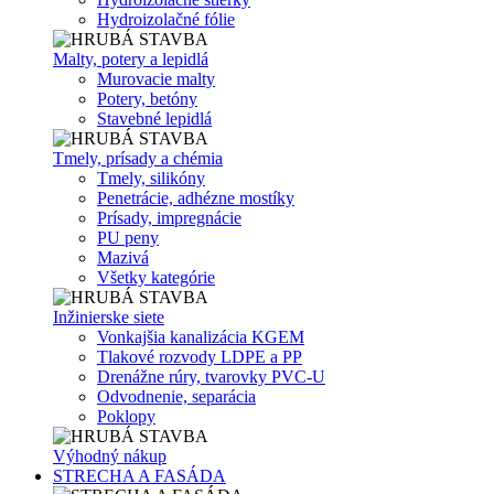
Hydroizolačné fólie
Malty, potery a lepidlá
Murovacie malty
Potery, betóny
Stavebné lepidlá
Tmely, prísady a chémia
Tmely, silikóny
Penetrácie, adhézne mostíky
Prísady, impregnácie
PU peny
Mazivá
Všetky kategórie
Inžinierske siete
Vonkajšia kanalizácia KGEM
Tlakové rozvody LDPE a PP
Drenážne rúry, tvarovky PVC-U
Odvodnenie, separácia
Poklopy
Výhodný nákup
STRECHA A FASÁDA