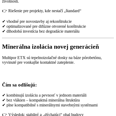
životnosti.
👉 Riešenie pre projekty, kde nestačí „štandard“
✔ vhodné pre novostavby aj rekonštrukcie
✔ optimalizované pre difúzne otvorené konštrukcie
✔ dlhodobá investícia bez degradácie materiálu
Minerálna izolácia novej generácie
ň
Multipor ETX sú tepelnoizolačné dosky na báze pórobetónu,
vyvinuté pre vonkajšie kontaktné zateplenie.
Čím sa odlišujú:
✔ kombinujú izoláciu a pevnosť v jednom materiáli
✔ bez vlákien – kompaktná minerálna štruktúra
✔ plne kompatibilné s minerálnymi stavebnými systémami
👉 Výsledok: stabilný a „dýchajúci“ obal budovy