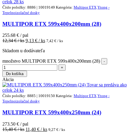
celok
28 ks
Číslo položky: 8886 | 10019149
Kategória:
Multipor ETX
Ytong -
Tepelnoizolačné dosky
MULTIPOR ETX 599x400x200mm (28)
255.68 € / pal
12,34
€ / ks
9,13
€ / ks
7,42
€ / ks
Skladom u dodávateľa
množstvo MULTIPOR ETX 599x400x200mm (28)
Do košíka
Akcia
Tovar sa predáva ako
celok
24 ks
Číslo položky: 8885 | 10019150
Kategória:
Multipor ETX
Ytong -
Tepelnoizolačné dosky
MULTIPOR ETX 599x400x250mm (24)
273.50 € / pal
15,40
€ / ks
11,40
€ / ks
9,27
€ / ks