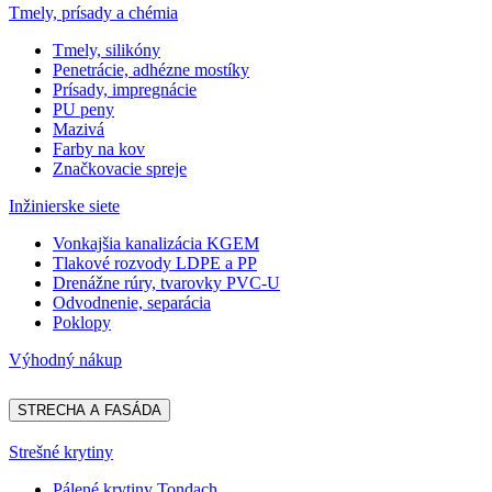
Tmely, prísady a chémia
Tmely, silikóny
Penetrácie, adhézne mostíky
Prísady, impregnácie
PU peny
Mazivá
Farby na kov
Značkovacie spreje
Inžinierske siete
Vonkajšia kanalizácia KGEM
Tlakové rozvody LDPE a PP
Drenážne rúry, tvarovky PVC-U
Odvodnenie, separácia
Poklopy
Výhodný nákup
STRECHA A FASÁDA
Strešné krytiny
Pálené krytiny Tondach