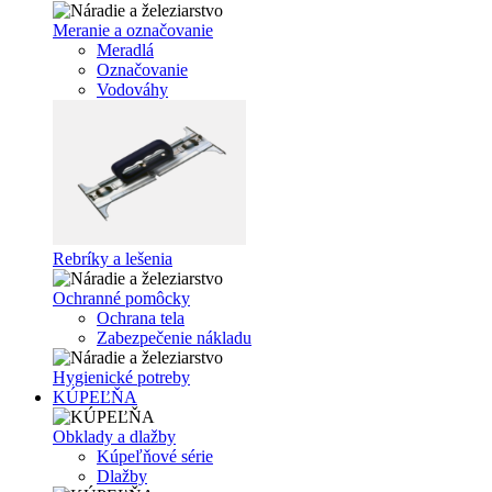
Meranie a označovanie
Meradlá
Označovanie
Vodováhy
Rebríky a lešenia
Ochranné pomôcky
Ochrana tela
Zabezpečenie nákladu
Hygienické potreby
KÚPEĽŇA
Obklady a dlažby
Kúpeľňové série
Dlažby