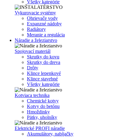
Všetky kategórie
Vykurovacie systémy
Ohrievače vody
Expanzné nádoby
Radiátory
Meranie a regulácia
Náradie a železiarstvo
Spojovací materiál
Skrutky do kovu
Skrutky do dreva
Drôty
Klince lepenkové
Klince stavebné
Všetky kategórie
Kotviaca technika
Chemické kotvy
Kotvy do betónu
Hmoždinky
Pätky, uholníky
Elektrické PROFI náradie
Akumulátory, nabíjačky