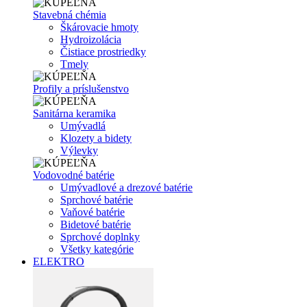
Stavebná chémia
Škárovacie hmoty
Hydroizolácia
Čistiace prostriedky
Tmely
Profily a príslušenstvo
Sanitárna keramika
Umývadlá
Klozety a bidety
Výlevky
Vodovodné batérie
Umývadlové a drezové batérie
Sprchové batérie
Vaňové batérie
Bidetové batérie
Sprchové doplnky
Všetky kategórie
ELEKTRO