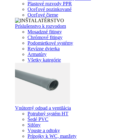
Plastové rozvody PPR
Oceľové pozinkované
Oceľové čierne
Príslušenstvo k rozvodom
Mosadzné fitingy
Chrómové fitingy
Podomietkové systémy
Revízne dvierka
Armatúry
Všetky kategórie
Vnútorný odpad a ventilácia
Potrubný systém HT
Šedé PVC
Sifóny
Vpuste a odtoky
Prípojky k WC, manžety