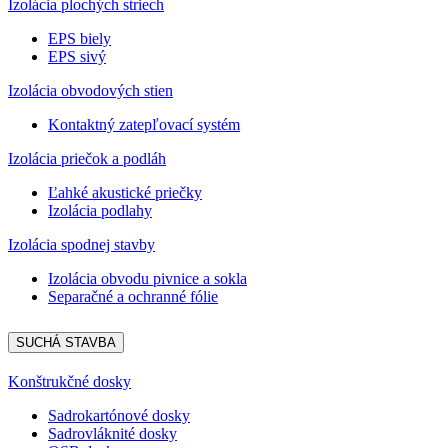
Izolácia plochých striech
EPS biely
EPS sivý
Izolácia obvodových stien
Kontaktný zatepľovací systém
Izolácia priečok a podláh
Ľahké akustické priečky
Izolácia podlahy
Izolácia spodnej stavby
Izolácia obvodu pivnice a sokla
Separačné a ochranné fólie
SUCHÁ STAVBA
Konštrukčné dosky
Sadrokartónové dosky
Sadrovláknité dosky