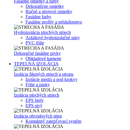
Fasádne omietky a farby
Dekoratívne omietky
Ručné a strojové omietky
Fasádne farby
Fasádne profily a príslušenstvo
Hydroizolácia plochých striech
Asfaltové hydroizolačné pásy
PVC fólie
Dekoračné fasádne prvky
Obkladové kamene
TEPELNÁ IZOLÁCIA
Izolácia šikmých striech a stropu
Izolácie medzi a pod krokvy
Fólie a pásky
Izolácia plochých striech
EPS biely
EPS sivý
Izolácia obvodových stien
Kontaktný zatepľovací systém