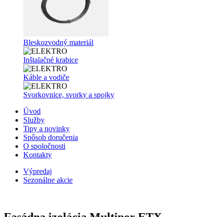
Bleskozvodný materiál
Inštalačné krabice
Káble a vodiče
Svorkovnice, svorky a spojky
Úvod
Služby
Tipy a novinky
Spôsob doručenia
O spoločnosti
Kontakty
Výpredaj
Sezonálne akcie
Fasádna izolácia Multipor ETX