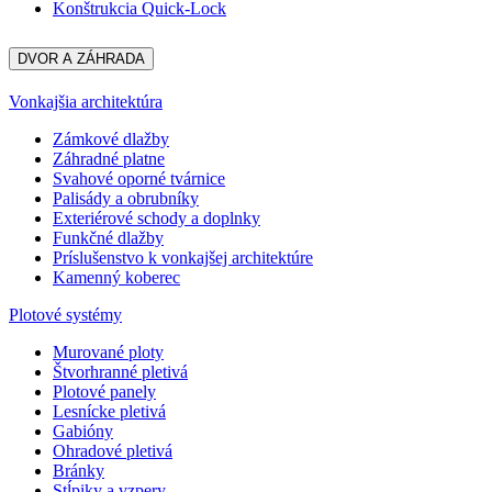
Konštrukcia Quick-Lock
DVOR A ZÁHRADA
Vonkajšia architektúra
Zámkové dlažby
Záhradné platne
Svahové oporné tvárnice
Palisády a obrubníky
Exteriérové schody a doplnky
Funkčné dlažby
Príslušenstvo k vonkajšej architektúre
Kamenný koberec
Plotové systémy
Murované ploty
Štvorhranné pletivá
Plotové panely
Lesnícke pletivá
Gabióny
Ohradové pletivá
Bránky
Stĺpiky a vzpery