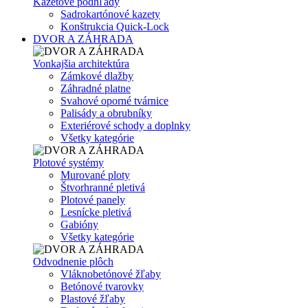
Kazetové podhľady
Sadrokartónové kazety
Konštrukcia Quick-Lock
DVOR A ZÁHRADA
Vonkajšia architektúra
Zámkové dlažby
Záhradné platne
Svahové oporné tvárnice
Palisády a obrubníky
Exteriérové schody a doplnky
Všetky kategórie
Plotové systémy
Murované ploty
Štvorhranné pletivá
Plotové panely
Lesnícke pletivá
Gabióny
Všetky kategórie
Odvodnenie plôch
Vláknobetónové žľaby
Betónové tvarovky
Plastové žľaby