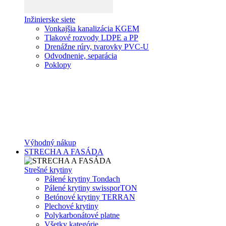
Inžinierske siete
Vonkajšia kanalizácia KGEM
Tlakové rozvody LDPE a PP
Drenážne rúry, tvarovky PVC-U
Odvodnenie, separácia
Poklopy
Výhodný nákup
STRECHA A FASÁDA
Strešné krytiny
Pálené krytiny Tondach
Pálené krytiny swissporTON
Betónové krytiny TERRAN
Plechové krytiny
Polykarbonátové platne
Všetky kategórie