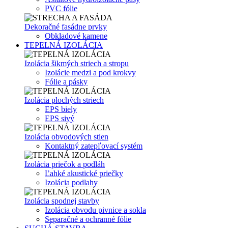
PVC fólie
Dekoračné fasádne prvky
Obkladové kamene
TEPELNÁ IZOLÁCIA
Izolácia šikmých striech a stropu
Izolácie medzi a pod krokvy
Fólie a pásky
Izolácia plochých striech
EPS biely
EPS sivý
Izolácia obvodových stien
Kontaktný zatepľovací systém
Izolácia priečok a podláh
Ľahké akustické priečky
Izolácia podlahy
Izolácia spodnej stavby
Izolácia obvodu pivnice a sokla
Separačné a ochranné fólie