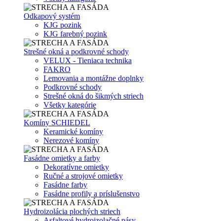
Odkapový systém
KJG pozink
KJG farebný pozink
Strešné okná a podkrovné schody
VELUX - Tieniaca technika
FAKRO
Lemovania a montážne doplnky
Podkrovné schody
Strešné okná do šikmých striech
Všetky kategórie
Komíny SCHIEDEL
Keramické komíny
Nerezové komíny
Fasádne omietky a farby
Dekoratívne omietky
Ručné a strojové omietky
Fasádne farby
Fasádne profily a príslušenstvo
Hydroizolácia plochých striech
Asfaltové hydroizolačné pásy