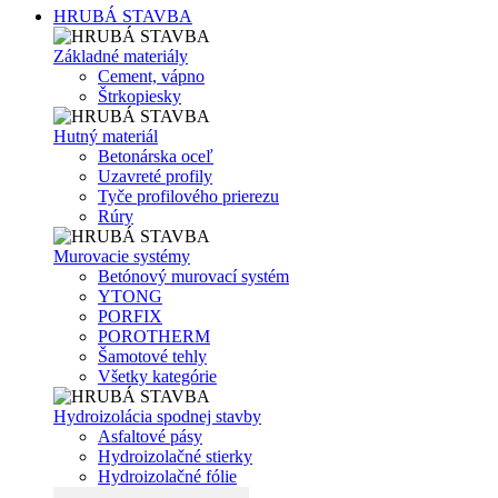
HRUBÁ STAVBA
Základné materiály
Cement, vápno
Štrkopiesky
Hutný materiál
Betonárska oceľ
Uzavreté profily
Tyče profilového prierezu
Rúry
Murovacie systémy
Betónový murovací systém
YTONG
PORFIX
POROTHERM
Šamotové tehly
Všetky kategórie
Hydroizolácia spodnej stavby
Asfaltové pásy
Hydroizolačné stierky
Hydroizolačné fólie