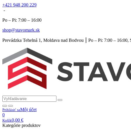
+421 948 200 229
-
Po – Pi: 7:00 – 16:00
shop@stavomark.sk
Prevádzka Tehelná 1, Moldava nad Bodvou ⎮ Po – Pi: 7:00 – 16:00, 
Môj účet
Prihlásiť sa
0
0,00
€
Košík
Kategórie produktov