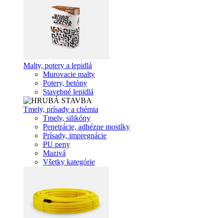
Malty, potery a lepidlá
Murovacie malty
Potery, betóny
Stavebné lepidlá
Tmely, prísady a chémia
Tmely, silikóny
Penetrácie, adhézne mostíky
Prísady, impregnácie
PU peny
Mazivá
Všetky kategórie