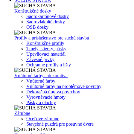
SUCHÁ STAVBA
Konštrukčné dosky
Sadrokartónové dosky
Sadrovláknité dosky
OSB dosky
Profily a príslušenstvo pre suchú stavbu
Konštrukčné profily
Tmely, stierky, pásky
Upevňovací materiál
Závesné prvky
Ochranné profily a lišty
Vnútorné farby a dekoratíva
Vnútorné farby
Vnútorné farby na problémové povrchy
Dekoračná úprava povrchov
Vyrovnávacie hmoty
Pásky a plachty
Zárubne
Oceľové zárubne
Stavebné puzdrá pre posuvné dvere