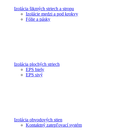
Izolácia šikmých striech a stropu
Izolácie medzi a pod krokvy
Fólie a pásky
Izolácia plochých striech
EPS biely
EPS sivý
Izolácia obvodových stien
Kontaktný zatepľovací systém