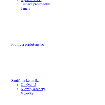
Čistiace prostriedky
Tmely
Profily a príslušenstvo
Sanitárna keramika
Umývadlá
Klozety a bidety
Výlevky