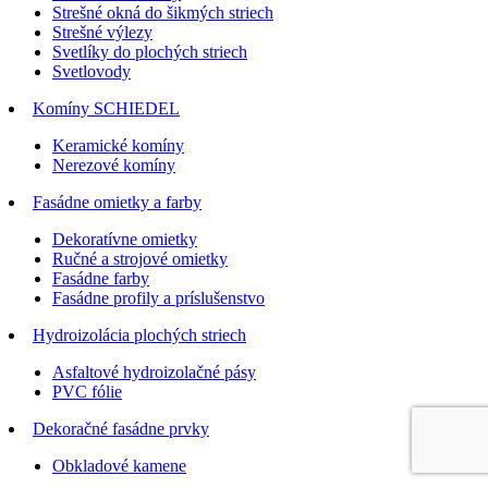
Strešné okná do šikmých striech
Strešné výlezy
Svetlíky do plochých striech
Svetlovody
Komíny SCHIEDEL
Keramické komíny
Nerezové komíny
Fasádne omietky a farby
Dekoratívne omietky
Ručné a strojové omietky
Fasádne farby
Fasádne profily a príslušenstvo
Hydroizolácia plochých striech
Asfaltové hydroizolačné pásy
PVC fólie
Dekoračné fasádne prvky
Obkladové kamene