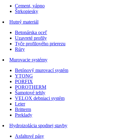
Cement, vápno
Štrkopiesky
Hutný materiál
Betonárska oceľ
Uzavreté profily
Tyče profilového prierezu
Rúry
Murovacie systémy
Betónový murovací systém
YTONG
PORFIX
POROTHERM
Šamotové tehly
VELOX debniaci systém
Leier
Britterm
Preklady
Hydroizolácia spodnej stavby
Asfaltové pásy