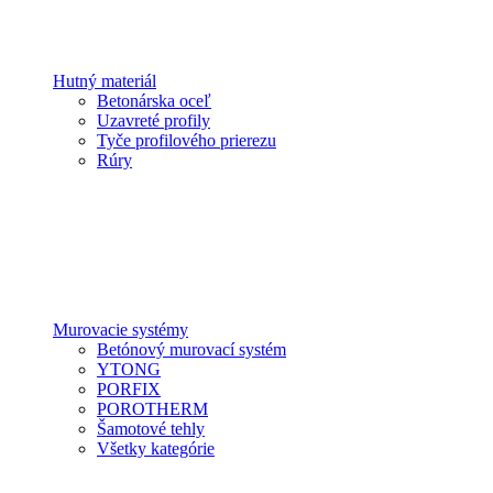
Hutný materiál
Betonárska oceľ
Uzavreté profily
Tyče profilového prierezu
Rúry
Murovacie systémy
Betónový murovací systém
YTONG
PORFIX
POROTHERM
Šamotové tehly
Všetky kategórie