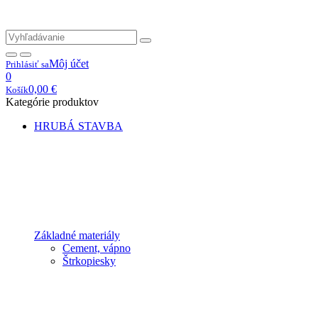
Môj účet
Prihlásiť sa
0
0,00
€
Košík
Kategórie produktov
HRUBÁ STAVBA
Základné materiály
Cement, vápno
Štrkopiesky