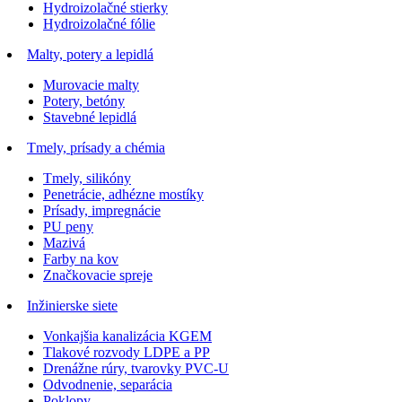
Hydroizolačné stierky
Hydroizolačné fólie
Malty, potery a lepidlá
Murovacie malty
Potery, betóny
Stavebné lepidlá
Tmely, prísady a chémia
Tmely, silikóny
Penetrácie, adhézne mostíky
Prísady, impregnácie
PU peny
Mazivá
Farby na kov
Značkovacie spreje
Inžinierske siete
Vonkajšia kanalizácia KGEM
Tlakové rozvody LDPE a PP
Drenážne rúry, tvarovky PVC-U
Odvodnenie, separácia
Poklopy