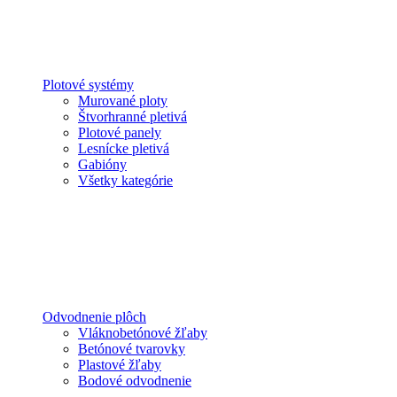
Plotové systémy
Murované ploty
Štvorhranné pletivá
Plotové panely
Lesnícke pletivá
Gabióny
Všetky kategórie
Odvodnenie plôch
Vláknobetónové žľaby
Betónové tvarovky
Plastové žľaby
Bodové odvodnenie