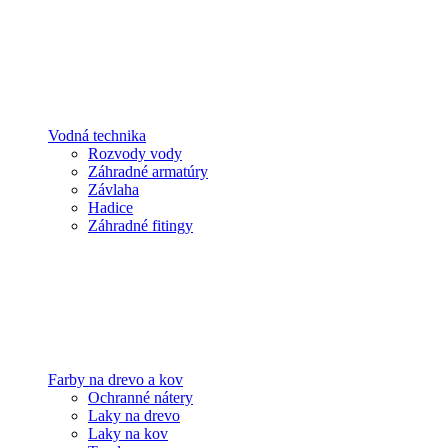
Vodná technika
Rozvody vody
Záhradné armatúry
Závlaha
Hadice
Záhradné fitingy
Farby na drevo a kov
Ochranné nátery
Laky na drevo
Laky na kov