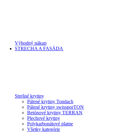
Výhodný nákup
STRECHA A FASÁDA
Strešné krytiny
Pálené krytiny Tondach
Pálené krytiny swissporTON
Betónové krytiny TERRAN
Plechové krytiny
Polykarbonátové platne
Všetky kategórie