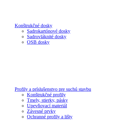
Konštrukčné dosky
Sadrokartónové dosky
Sadrovláknité dosky
OSB dosky
Profily a príslušenstvo pre suchú stavbu
Konštrukčné profily
Tmely, stierky, pásky
Upevňovací materiál
Závesné prvky
Ochranné profily a lišty