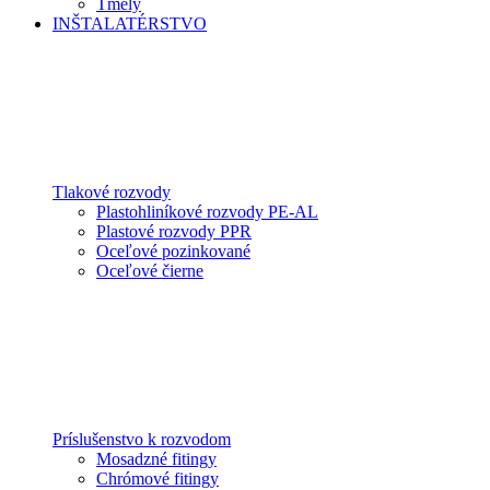
Tmely
INŠTALATÉRSTVO
Tlakové rozvody
Plastohliníkové rozvody PE-AL
Plastové rozvody PPR
Oceľové pozinkované
Oceľové čierne
Príslušenstvo k rozvodom
Mosadzné fitingy
Chrómové fitingy