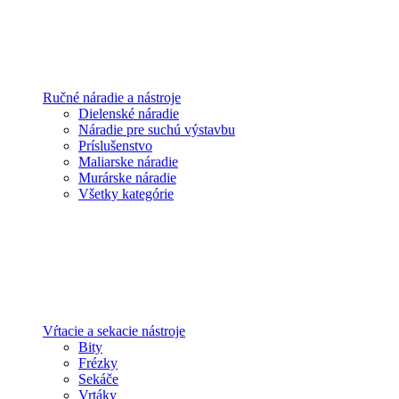
Ručné náradie a nástroje
Dielenské náradie
Náradie pre suchú výstavbu
Príslušenstvo
Maliarske náradie
Murárske náradie
Všetky kategórie
Vŕtacie a sekacie nástroje
Bity
Frézky
Sekáče
Vrtáky