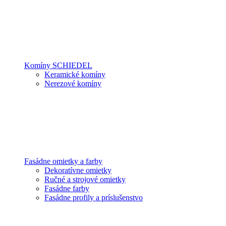
Komíny SCHIEDEL
Keramické komíny
Nerezové komíny
Fasádne omietky a farby
Dekoratívne omietky
Ručné a strojové omietky
Fasádne farby
Fasádne profily a príslušenstvo