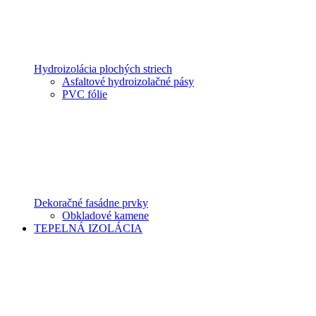
Hydroizolácia plochých striech
Asfaltové hydroizolačné pásy
PVC fólie
Dekoračné fasádne prvky
Obkladové kamene
TEPELNÁ IZOLÁCIA