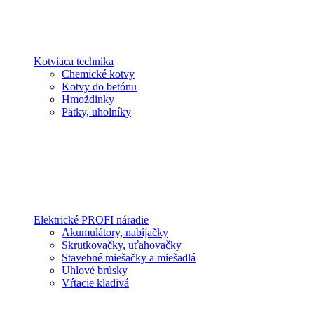
Kotviaca technika
Chemické kotvy
Kotvy do betónu
Hmoždinky
Pätky, uholníky
Elektrické PROFI náradie
Akumulátory, nabíjačky
Skrutkovačky, uťahovačky
Stavebné miešačky a miešadlá
Uhlové brúsky
Vŕtacie kladivá