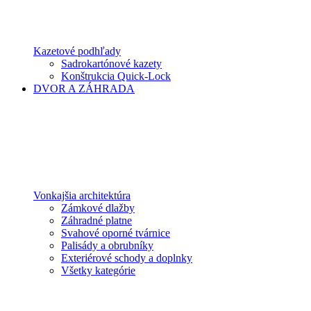
Kazetové podhľady
Sadrokartónové kazety
Konštrukcia Quick-Lock
DVOR A ZÁHRADA
Vonkajšia architektúra
Zámkové dlažby
Záhradné platne
Svahové oporné tvárnice
Palisády a obrubníky
Exteriérové schody a doplnky
Všetky kategórie