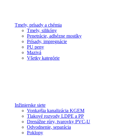
Tmely, prísady a chémia
Tmely, silikóny
Penetrácie, adhézne mostíky
Prísady, impregnácie
PU peny
Mazivá
Všetky kategórie
Inžinierske siete
Vonkajšia kanalizácia KGEM
Tlakové rozvody LDPE a PP
Drenážne rúry, tvarovky PVC-U
Odvodnenie, separácia
Poklopy