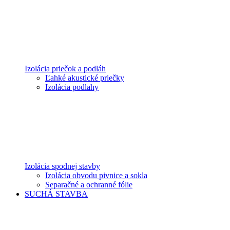
Izolácia priečok a podláh
Ľahké akustické priečky
Izolácia podlahy
Izolácia spodnej stavby
Izolácia obvodu pivnice a sokla
Separačné a ochranné fólie
SUCHÁ STAVBA