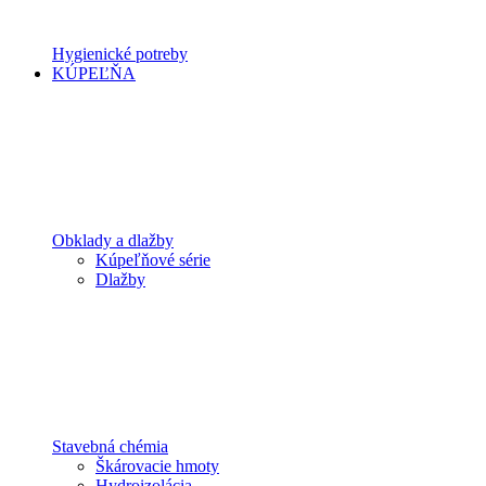
Hygienické potreby
KÚPEĽŇA
Obklady a dlažby
Kúpeľňové série
Dlažby
Stavebná chémia
Škárovacie hmoty
Hydroizolácia