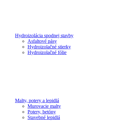
Hydroizolácia spodnej stavby
Asfaltové pásy
Hydroizolačné stierky
Hydroizolačné fólie
Malty, potery a lepidlá
Murovacie malty
Potery, betóny
Stavebné lepidlá