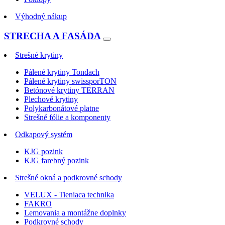
Výhodný nákup
STRECHA A FASÁDA
Strešné krytiny
Pálené krytiny Tondach
Pálené krytiny swissporTON
Betónové krytiny TERRAN
Plechové krytiny
Polykarbonátové platne
Strešné fólie a komponenty
Odkapový systém
KJG pozink
KJG farebný pozink
Strešné okná a podkrovné schody
VELUX - Tieniaca technika
FAKRO
Lemovania a montážne doplnky
Podkrovné schody