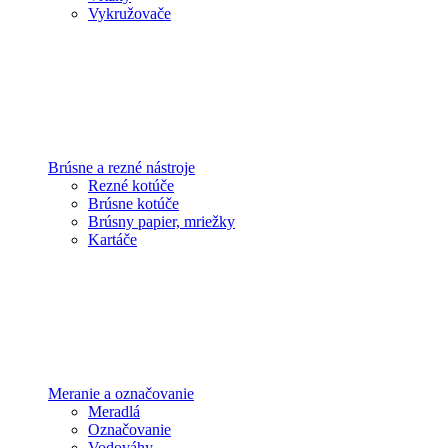
Vykružovače
Brúsne a rezné nástroje
Rezné kotúče
Brúsne kotúče
Brúsny papier, mriežky
Kartáče
Meranie a označovanie
Meradlá
Označovanie
Vodováhy