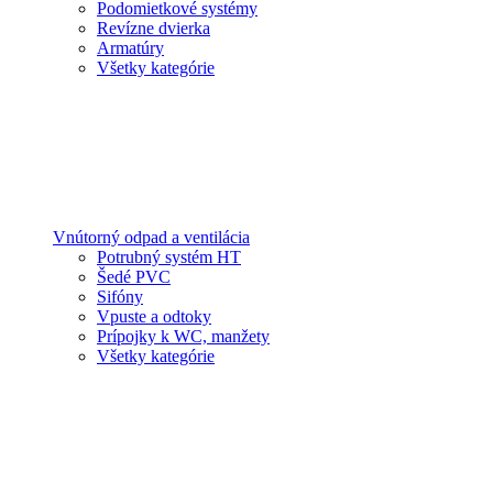
Podomietkové systémy
Revízne dvierka
Armatúry
Všetky kategórie
Vnútorný odpad a ventilácia
Potrubný systém HT
Šedé PVC
Sifóny
Vpuste a odtoky
Prípojky k WC, manžety
Všetky kategórie