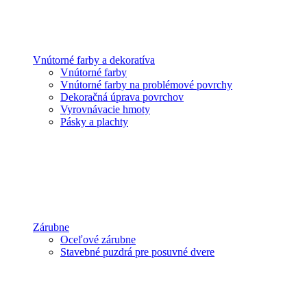
Vnútorné farby a dekoratíva
Vnútorné farby
Vnútorné farby na problémové povrchy
Dekoračná úprava povrchov
Vyrovnávacie hmoty
Pásky a plachty
Zárubne
Oceľové zárubne
Stavebné puzdrá pre posuvné dvere