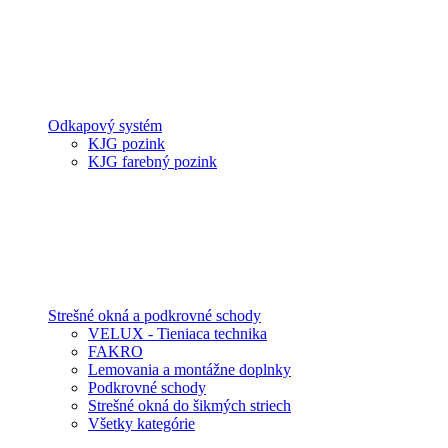
Odkapový systém
KJG pozink
KJG farebný pozink
Strešné okná a podkrovné schody
VELUX - Tieniaca technika
FAKRO
Lemovania a montážne doplnky
Podkrovné schody
Strešné okná do šikmých striech
Všetky kategórie