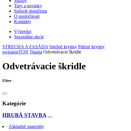
Služby
Tipy a novinky
Spôsob doručenia
O spoločnosti
Kontakty
Výpredaj
Sezonálne akcie
STRECHA A FASÁDA
Strešné krytiny
Pálené krytiny
swissporTON
Titania
Odvetrávacie škridle
Odvetrávacie škridle
Filter
Kategórie
HRUBÁ STAVBA
Základné materiály