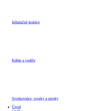
Inštalačné krabice
Káble a vodiče
Svorkovnice, svorky a spojky
Úvod